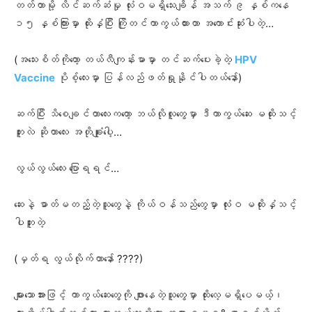
တတ်တာမို့ လိင်ဆက်ဆံမှု လုံးဝမရှိသေးချိန် အသက် ၉ နှစ်ကနေ
၁၅ နှစ်ကြားမှာ ထိုးနှံပြီး ကြိုတင်ကာကွယ်ထားတာ အကောင်းဆုံးပါတဲ့…
(အသေးစိတ်ကိုတော့ တယ်လီကျန်းမာမှာ တင်ဆက်ပေးခဲ့တဲ့
HPV
Vaccine
ပိုစ့်လေးမှာ ပြန်လည်ဖတ်ရှုနိုင်ပါတယ်နော်)
ဆက်ပြီး သိစေချင်တာလေးကတော့ ဘယ်လိုလူတွေမှာ ဒီကာကွယ်ဆေး မထိုးသင့်
ဘူးလဲ ဆိုတာလေး အတိုချုံးပေါ့…
လွယ်လွယ်လေး ပြောရရင်…
ဆေးနဲ့ ဓာတ်မတည့်တဲ့သူတွေနဲ့ ကိုယ်ဝန်သည်တွေမှာ လုံးဝ မထိုးနှံသင့်
ပါဘူးတဲ့
(မှတ်ရ လွယ်လိုက်တာနော် ????)
များသောအားဖြင့် ကာကွယ်ဆေးတွေကို ဖျားနေတဲ့သူတွေမှာ ထိုးလေ့မရှိပေမယ့်၊