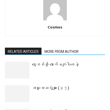
Cosmos
RELATED ARTICLES
MORE FROM AUTHOR
သွေးစစ်ဖို့ နောက်မကျပါစေနဲ့
အယူအဆလွဲများ (၃၇)