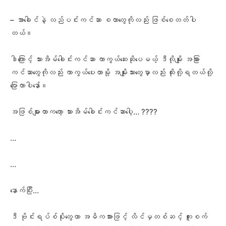
– အာခေါင်နဲ့ လည်ပင်းကင်ဆာ စတာတွေကိုလည်း ဖြစ်စေတတ်ပါ
တယ်။
ဒါကြောင့် သားအိမ်ခေါင်းကင်ဆာ ကာကွယ်ဆေးဆိုပေမယ့် ဒီလိုမျိုး အခြား
ကင်ဆာတွေကိုလည်း ကာကွယ်ပေးတာမို့ အမျိုးသားတွေမှာလည်း ထိုးလို့ရတယ်လို့
ပြောတာပါနော်။
အဖြစ်များတာကတော့ သားအိမ်ခေါင်းကင်ဆာပေါ့… ????
…
…
နောက်ပြီး…
ဒီ ဗိုင်းရပ်စ်ပိုးတွေဟာ အဓိကအားဖြင့် လိင်မှတစ်ဆင့် ကူးစက်