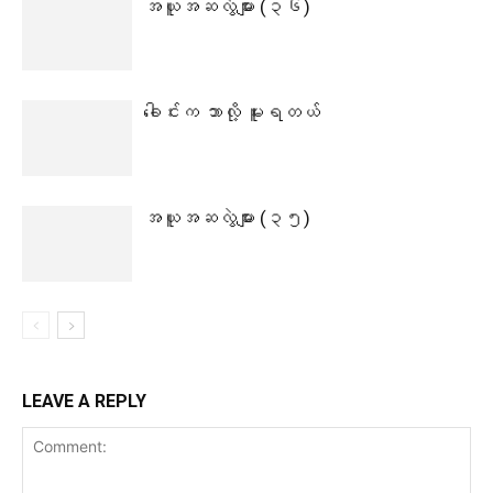
အယူအဆလွဲများ (၃၆)
ခေါင်းက ဘာလို့ မူးရတယ်
အယူအဆလွဲများ (၃၅)
LEAVE A REPLY