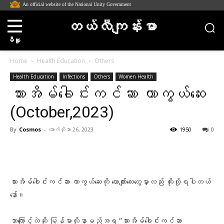
An official website of the National Unity Government
တယ်လီကျန်းမာ
မီနူး
Home
Health Education
Others
Health Education
Infections
Others
Women Health
သားအိမ်ခေါင်းကင်ဆာ ကာကွယ်ဆေး
(October,2023)
By
Cosmos
-
အောက်တိုဘာ 26, 2023
1950
0
Facebook
X
Pinterest
WhatsA
သားအိမ်ခေါင်းကင်ဆာ ကာကွယ်ဆေးကို ယောက်ျားလေးတွေမှာလည်း ထိုးလို့ရပါတယ်
နော်။
ဘာကြောင့်လဲဆို မြန်မာလိုနာမည်အရ “သားအိမ်ခေါင်းကင်ဆာ