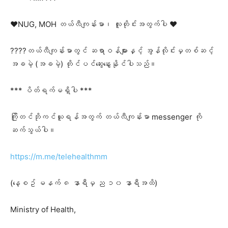
❤️NUG, MOH တယ်လီကျန်းမာ၊ လူတိုင်းအတွက်ပါ ❤️
????တယ်လီကျန်းမာတွင် ဆရာဝန်များနှင့် အွန်လိုင်းမှတစ်ဆင့်
အခမဲ့ (အခမဲ့) တိုင်ပင်ဆွေးနွေးနိုင်ပါသည်။
*** ပိတ်ရက်မရှိပါ ***
ကြိုတင်ဘိုကင်ယူရန်အတွက် တယ်လီကျန်းမာ messenger ကို
ဆက်သွယ်ပါ။
https://m.me/telehealthmm
(နေ့စဥ် မနက် ၈ နာရီမှ ည ၁၀ နာရီအထိ)
Ministry of Health,