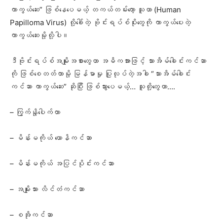
ကာကွယ်ဆေး” ဖြစ်နေပေမယ့် တကယ်တမ်းတော့ သူဟာ (Human
Papilloma Virus) လို့ခေါ်တဲ့ ဗိုင်းရပ်စ်ပိုးတွေကို ကာကွယ်ပေးတဲ့
ကာကွယ်ဆေးမို့လို့ပါ။
ဒီဗိုင်းရပ်စ်အမျိုးအစားတွေဟာ အဓိကအားဖြင့် သားအိမ်ခေါင်းကင်ဆာ
ကို ဖြစ်စေတတ်တာမို့ မြန်မာမှု ပြုလုပ်တဲ့အခါ “သားအိမ်ခေါင်း
ကင်ဆာ ကာကွယ်ဆေး” ဆိုပြီး ဖြစ်သွားပေမယ့်… သူတို့တွေဟာ….
– ကြွက်နို့ပေါက်တာ
– မိန်းမကိုယ် ယောနိကင်ဆာ
– မိန်းမကိုယ် အပြင်ပိုင်းကင်ဆာ
– အမျိုးသား လိင်တံကင်ဆာ
– စအိုကင်ဆာ