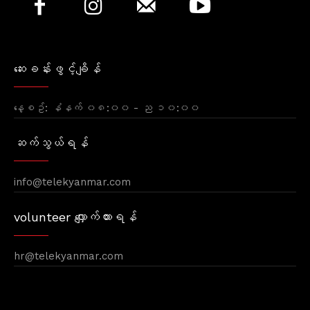
ဆေးခန်းဖွင့်ချိန်
နေ့စဥ်: နံနက် ၀၈:၀၀ - ည ၁၀:၀၀
ဆက်သွယ်ရန်
info@telekyanmar.com
volunteer လျှောက်ထားရန်
hr@telekyanmar.com