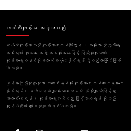
တယ်လီကျန်းမာ အဖွဲ့အစည်း
တယ်လီကျန်းမာသည် ကျန်းမာရေး၀န်ကြီးဌာန ၊ အမျိုးသား ညီညွတ်ရေး
အစိုးရ၏ ကုသရေး အဖွဲ့ အစည်းအနေဖြင့် ပြည်သူလူထု၏
ကျန်းမာရေးစနစ်ကိုအထောက်အပံ့ပေးနိုင်ရန် ဖွဲ့စည်းထားခြင်းဖြစ်
ပါသည်။
မြန်မာပြည်သူလူထုအား အကောင်းမွန်ဆုံး ကျန်းမာရေး ၀န်ဆောင်မှုများပေး
နိုင်ရန်၊ ဖက်ဒရယ် ကျန်းမာရေးစနစ် ပိုမိုကျယ်ပြန့်စွာ
အားကောင်းစေရန် ၊ ကျန်းမာရေးအသိပညာ မြင့်မားစေရန် တို့သည်
ကျွန်ုပ်တို့၏ မျှော်ရည်ချက်ဖြစ်ပါသည်။