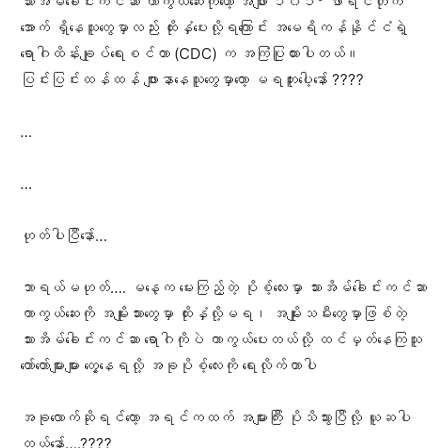
သားအိမ်ခေါင်းကင်ဆာ ကာကွယ်ဆေးကိုတော့ အဖျား ၁၀၁° ဖာရင်ဟိုက်
အောက် ရှိနေသူတွေမှာလည်း ထိုးနှံပေးလို့ရကြောင်း အမေရိကန်နိုင်ငံရဲ့
ရောဂါထိန်းချုပ်ရေးစင်တာ (CDC) က အကြံပြုထားပါတယ်။
ပြင်းပြင်းထန်ထန် ဖျားနာနေသူတွေမှာတော့ မရဘူးပေါ့နော် ????
…
…
ဟုတ်ပါပြီနော်…
ဘာရယ်မဟုတ်…. မနေ့က မေးကြည့်တဲ့ ပိုစ့်လေးမှာ သားအိမ်ခေါင်းကင်ဆာ
ကာကွယ်ဆေးကို အမျိုးသားတွေမှာ ထိုးနှံလို့မရ၊ အမျိုးသမီးတွေမှာဖြစ်တဲ့
သားအိမ်ခေါင်းကင်ဆာ ရောဂါကိုပဲ ကာကွယ်ပေးတယ်လို့ ထင်မှတ်နေကြသူ
တော်တော်များများ တွေ့နေရလို့ အခုပိုစ့်လေးကို ရေးလိုက်တာပါ
အခုလောက်ဆိုရင်တော့ အရင်ကထက် အများကြီး ပိုသိသွားပြီလို့ ယူဆပါ
တယ်နော်….????