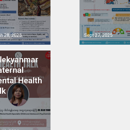
h 28, 2025
Sept 27, 2025
See project
project
lekyanmar
ternal
ntal Health
lk