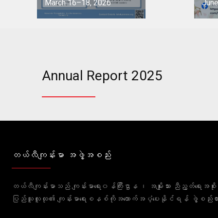
March 16–18, 2026
June
See 
See project
Annual Report 2025
တယ်လီကျန်းမာ အဖွဲ့အစည်း
တယ်လီကျန်းမာသည် ကျန်းမာရေး၀န်ကြီးဌာန ၊ အမျိုးသား ညီညွတ်ရေးအစ
ပြည်သူလူထု၏ ကျန်းမာရေးစနစ်ကိုအထောက်အပံ့ပေးနိုင်ရန် ဖွဲ့စည်း