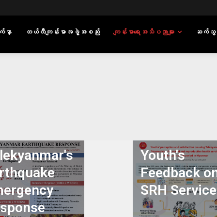
်နှာ
တယ်လီကျန်းမာအဖွဲ့အစည်း
ကျန်းမာရေးအသိပညာများ
ဆက်သွ
lekyanmar's
Youth's
rthquake
Feedback o
ergency
SRH Service
sponse