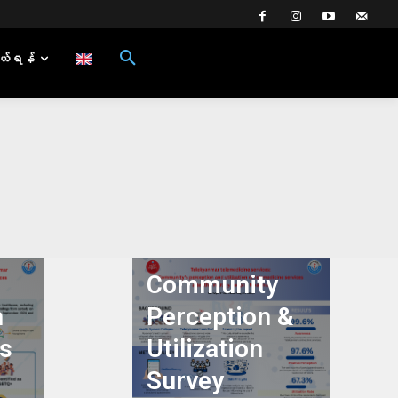
ယ်ရန်
Community
n
Perception &
s
Utilization
Survey