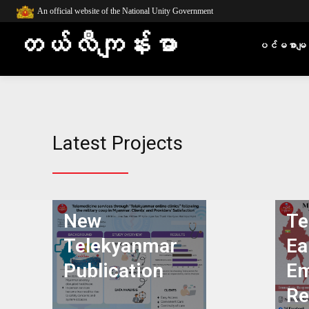
An official website of the National Unity Government
တယ်လီကျန်းမာ
ပင်မစာမျက
Latest Projects
New
Te
Telekyanmar
Ea
Publication
Em
Re