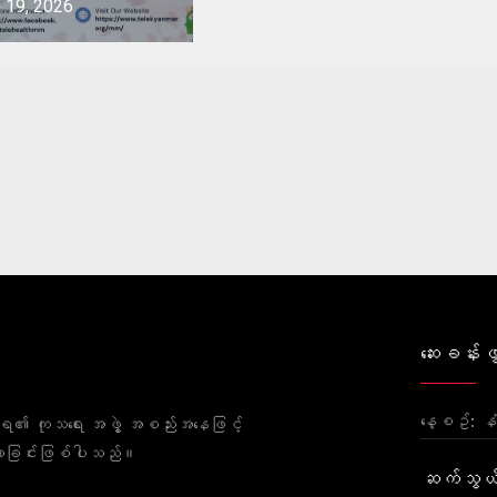
 19, 2026
project
ဆေးခန်းဖွ
နေ့စဥ်:
ိုးရ၏ ကုသရေး အဖွဲ့ အစည်းအနေဖြင့်
ထားခြင်းဖြစ်ပါသည်။
ဆက်သွယ