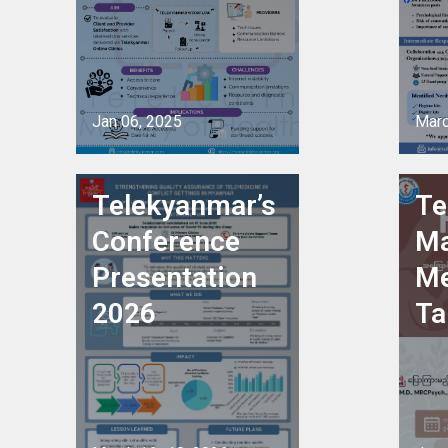
Jan 06, 2025
Marc
See project
See 
Telekyanmar’s
Te
Conference
Ma
Presentation
Me
2026
Ta