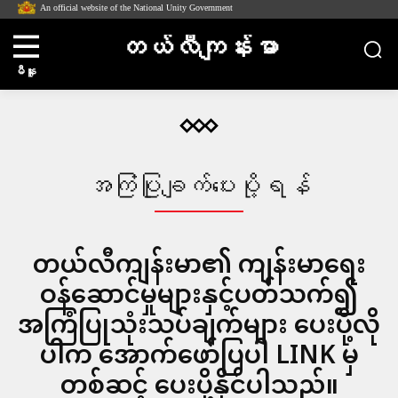
An official website of the National Unity Government
တယ်လီကျန်းမာ
မီနူး
အကြံပြုချက်ပေးပို့ရန်
တယ်လီကျန်းမာ၏ ကျန်းမာရေး
ဝန်ဆောင်မှုများနှင့်ပတ်သက်၍
အကြံပြုသုံးသပ်ချက်များ ပေးပို့လို
ပါက အောက်ဖော်ပြပါ LINK မှ
တစ်ဆင့် ပေးပို့နိုင်ပါသည်။