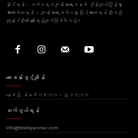
နိုင်ရန်၊ ဖက်ဒရယ် ကျန်းမာရေးစနစ် ပိုမိုကျယ်ပြန့်စွာ
အားကောင်းစေရန် ၊ ကျန်းမာရေးအသိပညာ မြင့်မားစေရန် တို့သည်
ကျွန်ုပ်တို့၏ မျှော်ရည်ချက်ဖြစ်ပါသည်။
ဆေးခန်းဖွင့်ချိန်
နေ့စဥ်: နံနက် ၀၈:၀၀ - ည ၁၀:၀၀
ဆက်သွယ်ရန်
info@telekyanmar.com