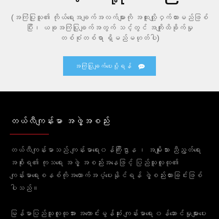
(အကြံပြုသူ၏ ကိုယ်ရေးအချက်အလက်များကို အထူးလျို့ဝှက်ထားမည်ဖြစ်
ပြီး၊ ယခုအကြံပြုချက်အတွက် သင့်တွင် အကျိုးထိခိုက်မှု
တစ်စုံတစ်ရာ ရှိမည်မဟုတ်ပါ)
အကြံပြုချက်ပေးပို့ရန်
တယ်လီကျန်းမာ အဖွဲ့အစည်း
တယ်လီကျန်းမာသည် ကျန်းမာရေး၀န်ကြီးဌာန ၊ အမျိုးသား ညီညွတ်ရေး
အစိုးရ၏ ကုသရေး အဖွဲ့ အစည်းအနေဖြင့် ပြည်သူလူထု၏
ကျန်းမာရေးစနစ်ကိုအထောက်အပံ့ပေးနိုင်ရန် ဖွဲ့စည်းထားခြင်းဖြစ်
ပါသည်။
မြန်မာပြည်သူလူထုအား အကောင်းမွန်ဆုံး ကျန်းမာရေး ၀န်ဆောင်မှုများပေး