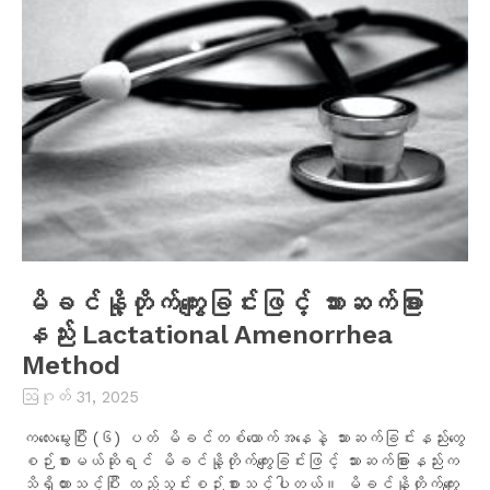
မိခင်နို့တိုက်ကျွေးခြင်းဖြင့် သားဆက်ခြား
နည်း Lactational Amenorrhea
Method
ဩဂုတ် 31, 2025
ကလေးမွေးပြီး (၆) ပတ် မိခင်တစ်ယောက်အနေနဲ့ သားဆက်ခြင်းနည်းတွေ
စဉ်းစားမယ်ဆိုရင် မိခင်နို့တိုက်ကျွေးခြင်းဖြင့် သားဆက်ခြားနည်းက
သိရှိထားသင့်ပြီး ထည့်သွင်းစဉ်းစားသင့်ပါတယ်။ မိခင်နို့တိုက်ကျွေး