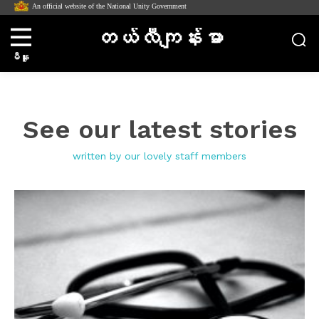
An official website of the National Unity Government
တယ်လီကျန်းမာ
မီနူး
See our latest stories
written by our lovely staff members