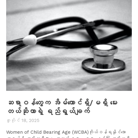
ဆရာဝန်တွေက အိမ်ထောင်ရှိ/မရှိ မေး
တယ်ဆိုတာရဲ့ ရည်ရွယ်ချက်
ဇူလိုင် 18, 2025
Women of Child Bearing Age (WCBA)ကိုယ်ဝန်ရနိုင်သော