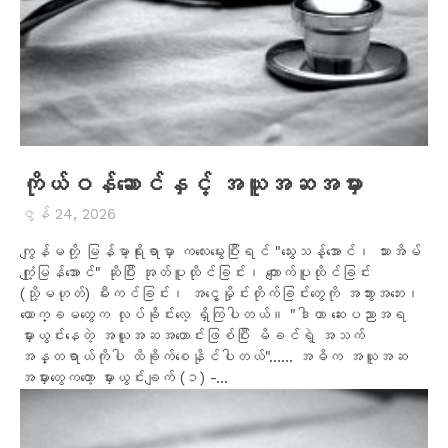
ကိုယ်ဝန်ဆောင်နှင့် အယူအဆအမှား
ဇွန် 24, 2026
ကျွန်မတို့ မြန်မာ့ရိုးရာမှာ ကလေးမွေးပြီးရင် "သွေးသန့်အောင်၊ သားအိမ်
ကျုံ့မြန်အောင်" ဆိုပြီး အုတ်ပူထိုင်ခြင်း၊ ကျောက်ပူထိုင်ခြင်း
(သို့မဟုတ်) မီးကင်ခြင်း၊ အငွေ့မှိုင်းတိုက်ခြင်းတွေကို အဘွားအဘေး၊
ယောက္ခမတွေက လုပ်ခိုင်းလေ့ ရှိကြပါတယ်။ "ဒါဟာ ဆေးပညာအရ
မှားယွင်းနေတဲ့ အယူအဆအဟောင်းဖြစ်ပြီး မိခင်ရဲ့ အသက်
အန္တရာယ်ကိုပါ ထိခိုက်စေနိုင်ပါတယ်"…… အဓိက အယူအဆ
အမှားတွေကတော့ မှားယွင်းချက် (၁) -...