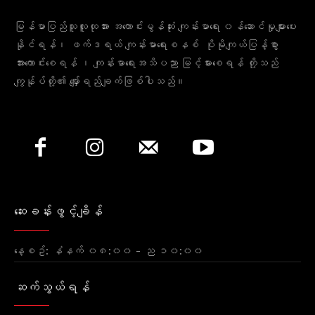
မြန်မာပြည်သူလူထုအား အကောင်းမွန်ဆုံး ကျန်းမာရေး ၀န်ဆောင်မှုများပေး
နိုင်ရန်၊ ဖက်ဒရယ် ကျန်းမာရေးစနစ် ပိုမိုကျယ်ပြန့်စွာ
အားကောင်းစေရန် ၊ ကျန်းမာရေးအသိပညာ မြင့်မားစေရန် တို့သည်
ကျွန်ုပ်တို့၏ မျှော်ရည်ချက်ဖြစ်ပါသည်။
ဆေးခန်းဖွင့်ချိန်
နေ့စဥ်: နံနက် ၀၈:၀၀ - ည ၁၀:၀၀
ဆက်သွယ်ရန်