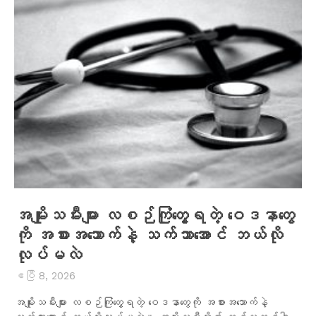
အမျိုးသမီးများ လစဉ်ကြုံတွေ့ရတဲ့ ဝေဒနာတွေ
ကို အစားအသောက်နဲ့ သက်သာအောင် ဘယ်လို
လုပ်မလဲ
ဧပြီ 8, 2026
အမျိုးသမီးများ လစဉ်ကြုံတွေ့ရတဲ့ ဝေဒနာတွေကို အစားအသောက်နဲ့