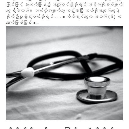
ခြင်းဖြင့် သားဆက်ခြားနည်း အကျုံးဝင်ဖို့ဆိုရင် အဓိကလိုအပ်ချက်
တွေ ရှိပါတယ်။ ဘယ်လိုအချက်တွေ စဉ်းစားပြီး ဘယ်လိုအချက်တွေနဲ့
ကိုက်ညီမှုရှိရမယ်ဆိုရင် . . . ● မိမိရင်သွေးက အသက် (၆) လ
အောက်ဖြစ်ခြင်း ●...