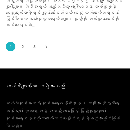
အရွယ်ရှိ အမျိုးသမီးများ၊ အသက် ၁၅ - ၄၅ နှစ်ကြား အမျိုးသမီး
များပေါ့ဗျာ။ အဲဒီအရွယ် အမျိုးသမီးတွေ ရောဂါဝေဒနာ တစ်ခုခုနဲ့
ဆေးရုံရောက်လာခဲ့ရင် ကျွန်တော်ငယ်ငယ် ဆေးရုံ လက်ထောက်ဆရာဝန်
ဖြစ်ခါစက အတော်ဒုက္ခရောက်သဗျ။ သူတို့ကို ဘယ်လူနာဆောင်ကို
တင်ပေးရမလဲ...
1
2
3
တယ်လီကျန်းမာ အဖွဲ့အစည်း
တယ်လီကျန်းမာသည် ကျန်းမာရေး၀န်ကြီးဌာန ၊ အမျိုးသား ညီညွတ်ရေး
အစိုးရ၏ ကုသရေး အဖွဲ့ အစည်းအနေဖြင့် ပြည်သူလူထု၏
ကျန်းမာရေးစနစ်ကိုအထောက်အပံ့ပေးနိုင်ရန် ဖွဲ့စည်းထားခြင်းဖြစ်
ပါသည်။