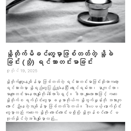
နို့တိုက်မိခင်တွေမှာဖြစ်တတ်တဲ့ နို့ခဲ
ခြင်း (သို့) ရင်သားတင်းမာခြင်း
ဇူလိုင် 19, 2025
နို့တိုက်ကျွေးနေချိန်မှာ ဖြစ်တတ်တဲ့ ရင်သားတင်းမာခြင်းဆိုတာကတော့
ရင်သားထဲမှာ နို့ရည်တွေပြည့်လျှံနေပြီး ရောင်ရမ်းတာ၊ နာကျင်တာ၊
မာကျောတင်းမာနေတာမျိုးကို ခေါ်တာပါရှင့်။ ဒါဟာ များသောအားဖြင့် ကလေး
နို့တိုက်စ ရက်ပိုင်းတွေမှာ ခန္ဓာကိုယ်က နို့ထွက်နှုန်းကို အသားကျ
အောင် ညှိနေတဲ့အချိန်မှာ ဖြစ်တတ်ပါတယ်။ ဒါပေမယ့် နောက်ပိုင်း
တွေမှာလည်း ကလေးက နို့ကို ကောင်းကောင်းမစို့လို့ နို့ကုန်စင်အောင် မ
ထုတ်နိုင်တဲ့အခါမျိုးမှာလည်း...