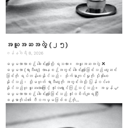
အယူအဆအလွဲ (၂၅)
ဇန်နဝါရီ 8, 2026
ဓမ္မတာလာစဉ် ခေါင်းလျှော်လို့ ရသလား။ အယူအဆအလွဲ ❌
ဓမ္မတာ (ရာသီသွေး) လာနေစဉ်အတွင်း ခေါင်းလျှော်ခြင်းသည် သွေးဆင်း
ခြင်းကို ရပ်တန့်စေနိုင်သည်၊ ဗိုက်နာကျင်မှုကို ပိုဆိုးစေ
နိုင်သည်၊ သို့မဟုတ် ရာသီသွေးကို အတွင်းထဲသို့ ပြန်ဝင်စေ
နိုင်သည်ဟု ယူဆသောကြောင့် လုံးဝရှောင်ကြဉ်သင့်သည်။ အမှန် ✅
ဓမ္မတာလာစဉ် ခေါင်းလျှော်ခြင်းသည် လုံးဝစိတ်ချရပြီး
ခန္ဓာကိုယ်၏ ဇီဝကမ္မဖြစ်စဉ်ကို...