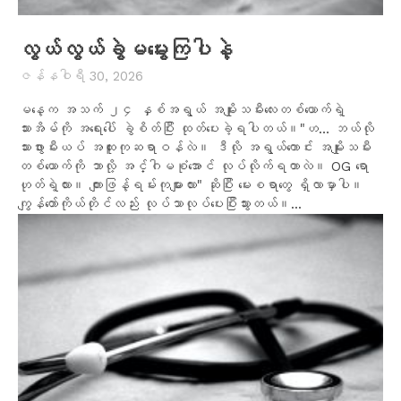
လွယ်လွယ်ခွဲမမွေးကြပါနဲ့
ဇန်နဝါရီ 30, 2026
‎မနေ့က အသက် ၂၄ နှစ်အရွယ် အမျိုးသမီးလေးတ‌စ်ယောက်ရဲ့
သားအိမ်ကို အရေးပေါ် ခွဲစိတ်ပြီး ထုတ်ပေးခဲ့ရပါတယ်။‎‎"ဟ… ဘယ်လို
သားဖွားမီးယပ် အထူးကုဆရာဝန်လဲ။ ဒီလို အရွယ်ကောင်း အမျိုးသမီး
တစ်ယောက်ကို ဘာလို့ အင်္ဂါမစုံအောင် လုပ်လိုက်ရတာလဲ။ OG ရော
ဟုတ်ရဲ့လား။ ကျားဖြန့်ရမ်းကုများလား" ဆိုပြီး မေးစရာတွေ ရှိလာမှာပါ။‎‎
ကျွန်တော်ကိုယ်တိုင်လည်း လုပ်သာလုပ်ပေးပြီးသွားတယ်။...