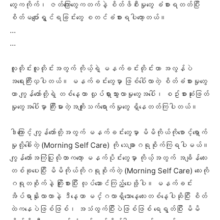
တွေကကိုက်၊ ဇတ်ကြောတွေကတက်နဲ့ စိတ်ဖိစီးမှုတွေ ခံစားရတတ်ပြီး
စိတ်မပျော်ရွှင်ရခြင်းတွေ စတင်ခံစားရပါတော့တယ်။
…
…
လူတိုင်းလူတိုင်းအတွက် ကိုယ့်ရဲ့ မနက်ခင်းတိုင်းဟာ အလွန်ပဲ
အရေးကြီးလှပါတယ်။ မနက်ခင်းတွေမှာ ဖြစ်ပေါ်လာတဲ့ စိတ်ခံစားမှုတွေ
ဟာ ကျွန်တော်တို့ရဲ့ တစ်နေ့တာ လှုပ်ရှားသွားလာမှုတွေအပေါ်၊ စဥ်းစားဆုံးဖြတ်
မှုတွေအပေါ်မှာ ကြီးမားတဲ့အကျိုးသက်ရောက်မှုတွေ ရှိနေတတ်ကြပါတယ်။
ဒါကြောင့် ကျွန်တော်တို့အတွက် မနက်ခင်းတွေမှာ မိမိကိုယ်ကိုစောင့်ရှောက်
မှုလို့ခေါ်တဲ့ (Morning Self Care) ကို သေချာဂရုစိုက်ကြရပါမယ်။
ကျွန်တော်အကြံပြုလိုတာကတော့ မနက်ပိုင်းတွေမှာ ကိုယ့်အတွက် အချိန်လေး
တစ်ခုပေးပြီး မိမိကိုယ်ကိုဂရုစိုက်တဲ့ (Morning Self Care) လေးကို
ဂရုတစိုက်နဲ့ ကြိုးစားပြီး လုပ်ဆောင်ကြည့်ပေးဖို့ပါ။ မနက်ခင်း
အိပ်ရာနိုးလာတာနဲ့ ဒီနေ့ဟာ မင်္ဂလာရှိသောနေ့လေးတစ်နေ့ပါဆိုပြီး စိတ်
ထဲကနေပဲဖြစ်ဖြစ်၊ အသံထွက်ပြီးပဲဖြစ်ဖြစ် ရေရွတ်ပြီး မိမိ