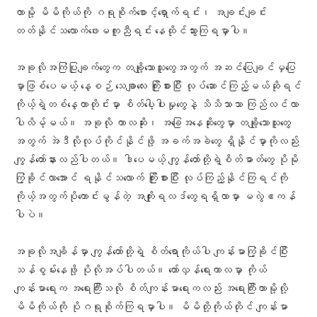
တာမို့ မိမိကိုယ်ကို ဂရုစိုက်စောင့်ရှောက်ရင်း၊ အချင်းချင်း
တတ်နိုင်သလောက်ဖေးမကူညီရင်း နေထိုင်သွားကြရမှာပါ။
အခုလိုအကြံပြုချက်တွေက တချို့သောသူတွေအတွက် အဆင်ပြေချင်မှပြေ
မှာဖြစ်ပေမယ့် နေ့စဉ် သေချာလေး ကြိုးစားပြီး လုပ်ဆောင်ကြည့်မယ်ဆိုရင်
ကိုယ့်ရဲ့တစ်နေ့တာတိုင်းမှာ စိတ်ပေါ့ပါးမှုတွေနဲ့ သိသိသာသာ ကြည်လင်လာ
ပါလိမ့်မယ်။ အခုလို ကာလဆိုး၊ အခြေအနေဆိုးတွေမှာ တချို့သောသူတွေ
အတွက် အဲဒီလိုလုပ်ကိုင်နိုင်ဖို့ အခက်အခဲတွေ ရှိနိုင်မှာကိုလည်း
ကျွန်တော်နားလည်ပါတယ်။ ဒါပေမယ့် ကျွန်တော်တို့ရဲ့စိတ်ဓာတ်တွေ ပိုမို
ကြံ့ခိုင်လာအောင် ရနိုင်သလောက် ကြိုးစားပြီး လုပ်ကြည့်နိုင်ကြရင်ကို
ကိုယ့်အတွက်ပိုကောင်းမွန်တဲ့ အကျိုးရလဒ်တွေရရှိလာမှာ မလွဲဧကန်
ပါပဲ။
အခုလိုအချိန်မှာ ကျွန်တော်တို့ရဲ့ စိတ်ရောကိုယ်ပါ ကျန်းမာကြံ့ခိုင်ပြီး
သန်စွမ်းနေဖို့ ပိုလိုအပ်ပါတယ်။ တော်လှန်ရေးကာလမှာ ကိုယ်
ကျန်းမာရေးက အရေးကြီးသလို စိတ်ကျန်းမာရေးကလည်း အရေးကြီးတာမို့လို့
မိမိကိုယ်ကို ပိုဂရုစိုက်ကြရမှာပါ။ မိမိတို့ကိုယ်တိုင် ကျန်းမာ