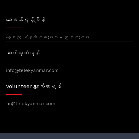
ဆေးခန်းဖွင့်ချိန်
နေ့စဥ်: နံနက် ၀၈:၀၀ - ည ၁၀:၀၀
ဆက်သွယ်ရန်
info@telekyanmar.com
volunteer လျှောက်ထားရန်
hr@telekyanmar.com