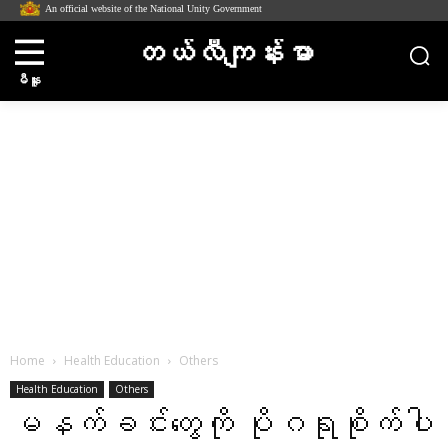
An official website of the National Unity Government
တယ်လီကျန်းမာ
မီနူး
Home
Health Education
Others
Health Education
Others
မနက်ခင်းတွေကို ပိုဂရုစိုက်ပါ