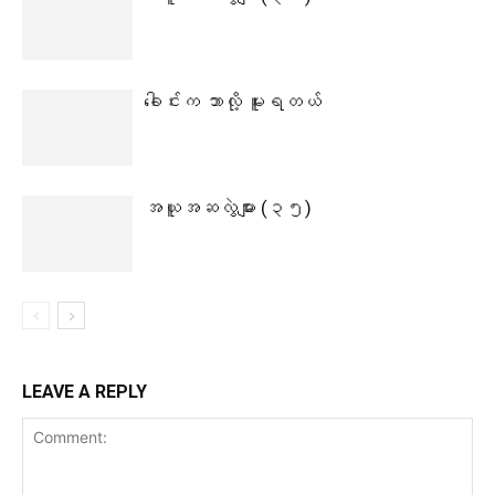
ခေါင်းက ဘာလို့ မူးရတယ်
အယူအဆလွဲများ (၃၅)
LEAVE A REPLY