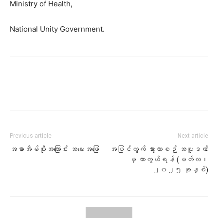
Ministry of Health,
National Unity Government.
Previous article
Next article
အစာအိမ်ပိုးအကြောင်း အမေးအဖြေ
အပြင်ထွက် သွားလာစဉ် အပူဒဏ်
မှ ကာကွယ်ရန် (မတ်လ၊
၂၀၂၅ ခုနှစ်)