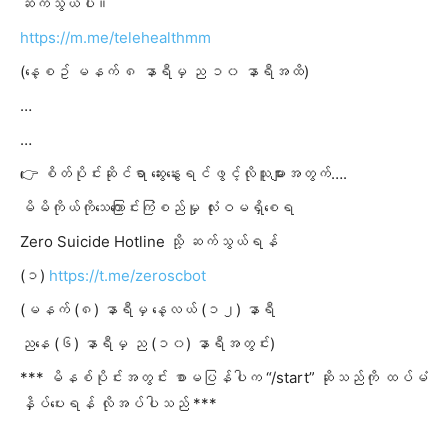
ဆက်သွယ်ပါ။
https://m.me/telehealthmm
(နေ့စဥ် မနက် ၈ နာရီမှ ည ၁၀ နာရီအထိ)
…
…
👉 စိတ်ပိုင်းဆိုင်ရာ ဆွေးနွေးရင်ဖွင့်လိုသူများအတွက်….
မိမိကိုယ်ကိုသေကြောင်းကြံစည်မှု လုံးဝမရှိစေရ
Zero Suicide Hotline သို့ ဆက်သွယ်ရန်
(၁)
https://t.me/zeroscbot
(မနက် (၈) နာရီမှ နေ့လယ် (၁၂) နာရီ
ညနေ (၆) နာရီမှ ည (၁၀) နာရီအတွင်း)
*** မိနစ်ပိုင်းအတွင်း စာမပြန်
ပါက “/start” ဆိုသည်ကို ထပ်မံ
နှိပ်ပေးရန် လိုအပ်ပါသည် ***