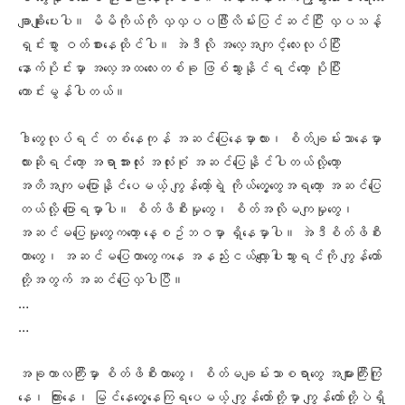
ချာချိုးပေးပါ။ မိမိကိုယ်ကို လှလှပပဖြီးလိမ်းပြင်ဆင်ပြီး လှပသန့်
ရှင်းစွာ ဝတ်စားနေထိုင်ပါ။ အဲဒီလို အလေ့အကျင့်လေးလုပ်ပြီး
နောက်ပိုင်းမှာ အလေ့အထလေးတစ်ခု ဖြစ်သွားနိုင်ရင်တော့ ပိုပြီး
ကောင်းမွန်ပါတယ်။
ဒါတွေလုပ်ရင် တစ်နေကုန် အဆင်ပြေနေမှာလား၊ စိတ်ချမ်းသာနေမှာ
လားဆိုရင်တော့ အရာအားလုံး အလုံးစုံ အဆင်ပြေနိုင်ပါတယ်လို့တော့
အတိအကျမပြောနိုင်ပေမယ့် ကျွန်တော့်ရဲ့ ကိုယ်တွေ့တွေအရတော့ အဆင်ပြေ
တယ်လို့ ပြောရမှာပါ။ စိတ်ဖိစီးမှုတွေ၊ စိတ်အလိုမကျမှုတွေ၊
အဆင်မပြေမှုတွေကတော့ နေ့စဥ်ဘဝမှာ ရှိနေမှာပါ။ အဲဒီစိတ်ဖိစီး
တာတွေ၊ အဆင်မပြေတာတွေကနေ အနည်းငယ်လျော့ပါးသွားရင်ကို ကျွန်တော်
တို့အတွက် အဆင်ပြေလှပါပြီ။
…
…
အခုကာလကြီးမှာ စိတ်ဖိစီးတာတွေ၊ စိတ်မချမ်းသာစရာတွေ အများကြီးကြုံ
နေ၊ ကြားနေ၊ မြင်နေတွေ့နေကြရပေမယ့် ကျွန်တော်တို့မှာ ကျွန်တော်တို့ပဲရှိ