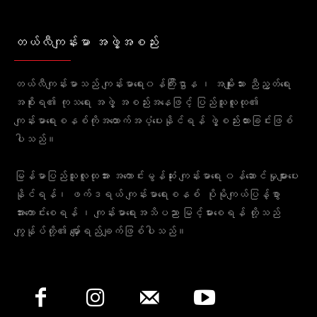
တယ်လီကျန်းမာ အဖွဲ့အစည်း
တယ်လီကျန်းမာသည် ကျန်းမာရေး၀န်ကြီးဌာန ၊ အမျိုးသား ညီညွတ်ရေး
အစိုးရ၏ ကုသရေး အဖွဲ့ အစည်းအနေဖြင့် ပြည်သူလူထု၏
ကျန်းမာရေးစနစ်ကိုအထောက်အပံ့ပေးနိုင်ရန် ဖွဲ့စည်းထားခြင်းဖြစ်
ပါသည်။
မြန်မာပြည်သူလူထုအား အကောင်းမွန်ဆုံး ကျန်းမာရေး ၀န်ဆောင်မှုများပေး
နိုင်ရန်၊ ဖက်ဒရယ် ကျန်းမာရေးစနစ် ပိုမိုကျယ်ပြန့်စွာ
အားကောင်းစေရန် ၊ ကျန်းမာရေးအသိပညာ မြင့်မားစေရန် တို့သည်
ကျွန်ုပ်တို့၏ မျှော်ရည်ချက်ဖြစ်ပါသည်။