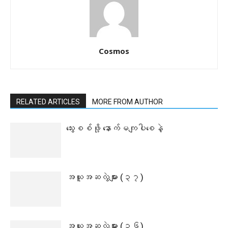
Cosmos
RELATED ARTICLES
MORE FROM AUTHOR
သွေးစစ်ဖို့ နောက်မကျပါစေနဲ့
အယူအဆလွဲများ (၃၇)
အယူအဆလွဲများ (၃၆)