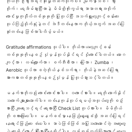
ကိုယ်ကို ဦးစွာအရင်ဆုံးနှုတ်ဆက်လိုက်ပါ။ မျက်နှာသစ်၊ သွား
တိုက်၊ ရေအိမ်သွားပြီးတာနဲ့ မိမိတို့ကိုးကွယ်ရာ ဘာသာတရားအလိုက်
ကောင်းမှုကုသ်ိုလ်တစ်ခုခုကို ပြုလုပ်ပြီး အသက်ရှူလေ့ကျင့်ခန်းလေး
လုပ်ကြည့်လိုက်ရုံနဲ့တင် အဲဒီတစ်နေ့တာက ကိုယ့်အတွက် အဆင်ပြေ
ဆုံးတစ်နေ့ ဖြစ်လာပါလိမ့်မယ်။
Gratitude affirmations လုပ်ပါ။ ကိုယ်ကာယလေ့ကျင့်ခန်း
တစ်ခုခုကို နေ့စဥ် ပုံမှန်လုပ်နိုင်ရင် ပိုကောင်းပါတယ်။ ယောဂ
ကျင့်တာ၊ လမ်းလျှောက်တာ၊ စက်ဘီးစီးတာ၊ ပြေးတာ၊ Zumba ၊
Aerobic လုပ်တာ စတဲ့ကိုယ်နှစ်သက်ရာ၊ ကိုယ်နဲ့အဆင်ပြေရာ
အားကစားတစ်ခုခုကို နေ့စဉ်ပုံမှန် ပြုလုပ်သွားသင့်ပါတယ်။
မနက်စာကိုလည်း ကောင်းကောင်းစားပါ။ ဝအောင်စားပါ။ ရေကို သောက်နိုင်
သလောက် များများသောက်ပါ။တစ်နေကုန်လုပ်ရမယ့်အလုပ်တွေကို စဥ်း
စားပြီး ချရေးသင့်ရင် ရေးထားပြီး Check List လုပ်ထားပါ။ မိမိကိုယ်
ကို စကားပြောပေးပါ။ မနက်ခင်းမှာ နေခြည်နွေးနွေးခံဖို့ အဆင်ပြေရင်
နေရောင်ခြည်လေး ခံပေးပါ။ ဘာပဲဖြစ်ဖြစ် အပြုသဘောဆောင်တဲ့ အတွေးတွေ
ပဲ တွေးနိုင်အောင် ကြိုးစားပြီးနေထိုင်ပါ။ လန်းဆန်းတက်ကြွသွားအောင် ရေသေ