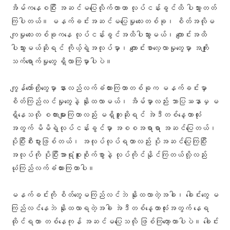
အိမ်ကနေစပြီး အဆင်မပြေလိုက်တာဟာ လုပ်ငန်းခွင်ထိ ပါသွားတတ်
ကြပါတယ်။ မနက်ခင်းအဆင်မပြေမှုလေးတစ်ခု၊ စိတ်အလိုမ
ကျမှုလေးတစ်ခုကနေ လုပ်ငန်းခွင်အထိပါသွားမယ်၊ ကျောင်းအထိ
ပါသွားမယ်ဆိုရင် ကိုယ့်ရဲ့အလုပ်မှာ၊ ကျောင်းစာလေ့လာမှုတွေမှာ အကျိုး
သက်ရောက်မှုတွေ ရှိလာကြမှာပါပဲ။
ကျွန်တော်တို့တွေမှာ နားလည်လက်ခံထားကြတာတစ်ခုက မနက်ခင်းမှာ
စိတ်ကြည်လင်မှုတွေနဲ့ နိုးထလာမယ်၊ အိမ်မှာလည်း ဘာပြဿနာမှ မ
ရှိနေသလို စကားများကြတာလည်း မရှိဘူးဆိုရင် အဲဒီတစ်နေ့တာလုံး
အတွက် မိမိရဲ့လုပ်ငန်းခွင်မှာ အစစအရာရာ အဆင်ပြေတယ်၊
ပိုပြီးစီးပွားဖြစ်တယ်၊ အလုပ်လုပ်ရတာလည်း ပိုအဆင်ပြေကြပြီး
အလုပ်ကို ပိုပြီးအာရုံစူးစိုက်စွာနဲ့ လုပ်ကိုင်နိုင်ကြတယ်လို့လည်း
ယုံကြည်လက်ခံထားကြတာပါ။
မနက်ခင်းကို စိတ်တွေမကြည်လင်ဘဲ နိုးထလာတဲ့အခါ၊ ခေါင်းတွေ မ
ကြည်လင်နေဘဲ နိုးထလာရတဲ့အခါ အဲဒီတစ်နေ့တာလုံးအတွက် နေရ
ထိုင်ရတာ တစ်နေကုန် အဆင်မပြေသလို ဖြစ်ကြတော့တာပါပဲ။ ခေါင်း