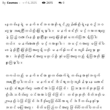
By
Cosmos
-
မတ် 6, 2025
2615
0
Facebook
X
Pinterest
WhatsA
နေ့တစ်နေ့ရဲ့ မနက်ခင်းအစဟာဆိုရင် ကျွန်တော်တို့ရဲ့ နေ့စဥ်ဘဝ
တွေမှာ အရေးကြီးတယ်လို့ ပြောရမှာပါ။ မနက်ခင်းကို မင်္ဂလာတရားတွေ
နဲ့ ပြည့်ဝအောင်နေဖို့ လူကြီးသူမတွေ ပြောဆိုဆုံးမတတ်ကြတာ ရှိကြပါ
တယ်။ မနက်စောစောကို မင်္ဂလာယူပါ၊ အမင်္ဂလာတွေ မဖြစ်ပါ
စေနဲ့ဆိုပြီး ပြောဆိုကြတာတွေရှိသလို မနက်မိုးလင်းစအချိန်တွေမှာ ဆူ
တာ၊ ဆဲဆိုကြိမ်းမောင်းတာတွေမလုပ်ဖို့ ဆုံးမကြတာတွေလည်း ရှိကြတာကို ကြား
ဖူးကြမှာပါ။
တကယ်လည်း မနက်ခင်းဟာ လူတစ်ယောက်ရဲ့ တစ်နေ့တာလုံးအတွက်
အရေးကြီးလှပါတယ်။ မနက်ခင်း အိပ်ရာထတဲ့အချိန်မှာ နေမကောင်း
နေလို့ ခံစားချက်တွေ မကောင်းတာပဲဖြစ်ဖြစ်၊ ပြဿနာတစ်ခုခုဖြစ်
လို့ ဒေါသစိတ်တွေ ဝင်လာတာပဲဖြစ်ဖြစ်၊ တစ်ခုခုကို စိတ်အလိုမ
ကျနေလို့ပဲဖြစ်ဖြစ် အဲဒီလိုတွေဖြစ်ပေါ်လာရင် အဲဒီတစ်နေ့လုံးမှာ
အဆင်မပြေတာတွေ၊ စိတ်မကြည်လင်တာတွေ ဖြစ်ပေါ်တတ်ပါတယ်။