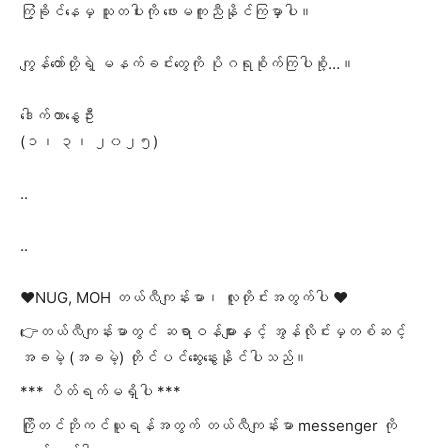
ကြံ့ခိုင်နေမှ သူတပါးကို ဖေးမကူညီနိုင်ကြမှာပါ။
ကျွန်တော်တို့ရဲ့ မနက်ခင်းတွေကို ပိုဂရုစိုက်ကြပါစို့…။
ဒေါက်တာနွေဦး
(၁၊ ၃၊ ၂၀၂၅)
..
..
❤️NUG, MOH တယ်လီကျန်းမာ၊ လူတိုင်းအတွက်ပါ ❤️
👉တယ်လီကျန်းမာတွင် ဆရာဝန်များနှင့် အွန်လိုင်းမှတစ်ဆင့်
အခမဲ့ (အခမဲ့) တိုင်ပင်ဆွေးနွေးနိုင်ပါသည်။
*** ပိတ်ရက်မရှိပါ ***
ကြိုတင်ဘိုကင်ယူရန်အတွက် တယ်လီကျန်းမာ messenger ကို