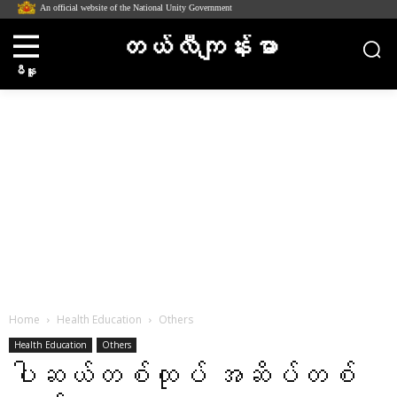
An official website of the National Unity Government
တယ်လီကျန်းမာ
မီနူး
Home
Health Education
Others
Health Education
Others
ပါဆယ်တစ်ထုပ် အဆိပ်တစ်