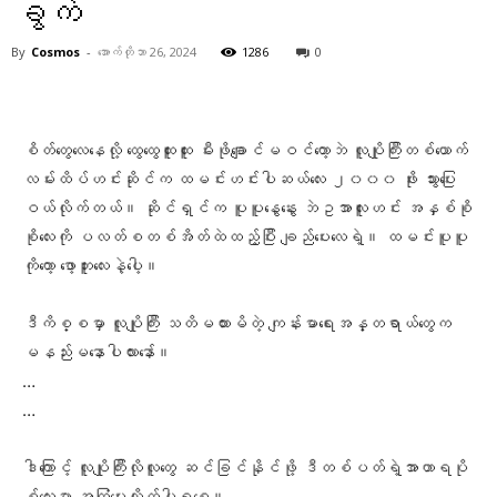
ခွက်
By
Cosmos
-
အောက်တိုဘာ 26, 2024
1286
0
Facebook
X
Pinterest
WhatsA
စိတ်တွေလေနေလို့ ထွေထွေထူးထူး မီးဖိုချောင်မဝင်တော့ဘဲ လူပျိုကြီးတစ်ယောက်
လမ်းထိပ်ဟင်းဆိုင်က ထမင်းဟင်းပါဆယ်လေး ၂၀၀၀ ဖိုး သွားပြေး
ဝယ်လိုက်တယ်။ ဆိုင်ရှင်က ပူပူနွေနွေး ဘဲဥအာလူးဟင်း အနှစ်စို
စိုလေးကို ပလတ်စတစ်အိတ်ထဲထည့်ပြီး ချည်ပေးလေရဲ့။ ထမင်းပူပူ
ကိုတော့ ဖော့ဘူးလေးနဲ့ပေါ့။
ဒီကိစ္စမှာ လူပျိုကြီး သတိမထားမိတဲ့ ကျန်းမာရေးအန္တရာယ်တွေက
မနည်းမနောပါလားနော်။
…
…
ဒါကြောင့် လူပျိုကြီးလိုလူတွေ ဆင်ခြင်နိုင်ဖို့ ဒီတစ်ပတ်ရဲ့အာဟာရပို
စ့်လေးမှာ အကြံပေးလိုက်ပါရစေ။