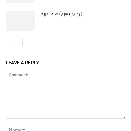
အယူအဆလွဲများ (၃၅)
LEAVE A REPLY