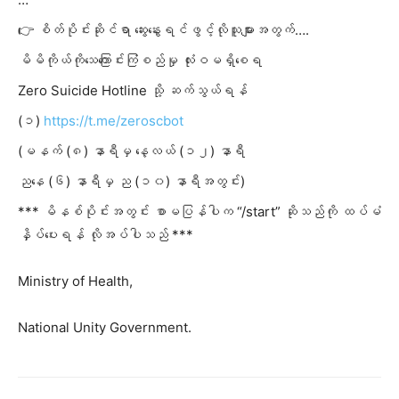
👉 စိတ်ပိုင်းဆိုင်ရာ ဆွေးနွေးရင်ဖွင့်လိုသူများအတွက်….
မိမိကိုယ်ကိုသေကြောင်းကြံစည်မှု လုံးဝမရှိစေရ
Zero Suicide Hotline သို့ ဆက်သွယ်ရန်
(၁)
https://t.me/zeroscbot
(မနက် (၈) နာရီမှ နေ့လယ် (၁၂) နာရီ
ညနေ (၆) နာရီမှ ည (၁၀) နာရီအတွင်း)
*** မိနစ်ပိုင်းအတွင်း စာမပြန်
ပါက “/start” ဆိုသည်ကို ထပ်မံ
နှိပ်ပေးရန် လိုအပ်ပါသည် ***
Ministry of Health,
National Unity Government.