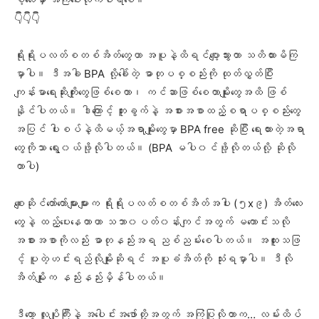
👇👇👇
ရိုးရိုးပလတ်စတစ်အိတ်တွေဟာ အပူနဲ့ထိရင်ပျော့သွားတာ သတိထားမိကြ
မှာပါ။ ဒီအခါ BPA လို့ခေါ်တဲ့ ဓာတုပစ္စည်းကို ထုတ်လွှတ်ပြီး
ကျန်းမာရေးဆိုးကျိုးတွေဖြစ်စေတာ၊ ကင်ဆာဖြစ်စေတာမျိုးတွေအထိ ဖြစ်
နိုင်ပါတယ်။ ဒါကြောင့် ဘူးခွက်နဲ့ အစားအစာထည့်စရာပစ္စည်းတွေ
အပြင် ပါးစပ်နဲ့ထိမယ့်အရာမျိုးတွေမှာ BPA free ဆိုပြီး ရေးထားတဲ့အရာ
တွေကိုသာ ရွေး၀ယ်ဖို့လိုပါတယ်။ (BPA မပါ၀င်ဖို့လိုတယ်လို့ ဆိုလို
တာပါ)
စျေးဆိုင်တော်တော်များများက ရိုးရိုးပလတ်စတစ်အိတ်အပါး (၅x၉) အိတ်လေး
တွေနဲ့ ထည့်ပေးနေတာဟာ သဘာ၀ပတ်၀န်းကျင်အတွက် မကောင်းသလို
အစားအစာကိုလည်း ဓာတုနည်းအရ ညစ်ညမ်းစေပါတယ်။ အထူးသဖြ
င့် ပူတဲ့ဟင်းရည်လိုမျိုးဆိုရင် အပူခံအိတ်ကို သုံးရမှာပါ။ ဒီလို
အိတ်မျိုးက နည်းနည်းမှိန်ပါတယ်။
ဒီတော့ လူပျိုကြီးနဲ့ အပေါင်းအဖော်တို့အတွက် အကြံပြုလိုတာက… လမ်းထိပ်