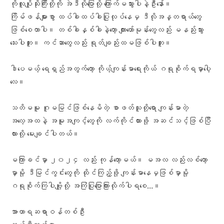
ကိုလူပျိုသိုးကြီးတို့ကို အဲဒီလိုပြောလို့ ကြောက်မသွားပါနဲ့ဦးနော်။
ကြိမ်ဖန်များစွာ ထပ်ခါထပ်ခါပြုလုပ်နေမှ ဒီလိုအန္တရာယ်တွေ
ဖြစ်စေတာပါ။ တစ်ခါနှစ်ခါနဲ့တော့ ကျားဟော်မုန်းတွေလည်း မနည်းသွား
သေးပါဘူး။ ကင်ဆာတွေလည်း ရုတ်ချည်းထမဖြစ်ပါဘူး။
ဒါပေမယ့် ရေရှည်အတွက်တော့ ကိုယ့်ကျန်းမာရေးကိုယ် ဂရုစိုက်ရမှာပေါ့
လေ။
သတိမမူ ဂူမမြင်ဖြစ်နေမိတဲ့ စာဖတ်သူတို့ရော ကျန်းမာတဲ့
အလေ့အထနဲ့ အမူအကျင့်တွေကို လက်ကိုင်ထားဖို့ အဆင်သင့်ဖြစ်ပြီ
လားလို့ မေးချင်ပါတယ်။
မကြာခင်မှာ ၂၀၂၄ လည်း ကုန်တော့မယ်။ မအလ လည်းလစ်တော့
မှာမို့ ဒီမြင်ကွင်းတွေကို ထိုင်ကြည့်ဖို့ ကျန်းမာနေမှဖြစ်မှာမို့
ဂရုစိုက်ကြပါဗျို့လို့ ​အကြံပြုပြောကြားလိုက်ပါရစေ…။
အာဟာရဆရာဝန်တစ်ဦး