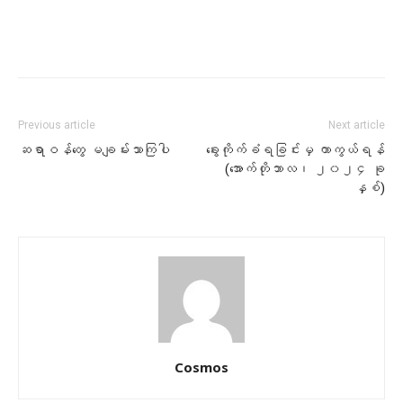
Previous article
Next article
ဆရာဝန်တွေ မချမ်းသာကြပါ
ခွေးကိုက်ခံရခြင်းမှ ကာကွယ်ရန်
(အောက်တိုဘာလ၊ ၂၀၂၄ ခု
နှစ်)
Cosmos