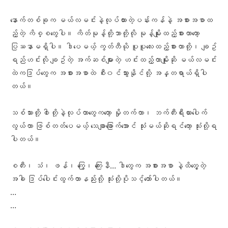
နောက်တစ်ခုက မယ်လမင်းနဲ့လုပ်ထားတဲ့ပန်းကန်နဲ့ အစားအစာထ
ည့်တဲ့ ကိစ္စတွေပါ။ ကိတ်မုန့်တို့ဘာတို့လို မုန့်မျိုးထည့်စားတာတော့
ပြဿနာမရှိပါ။ ဒါပေမယ့် ကွတ်တီယို ပူပူလေးထည့်စားတာတို့၊ ချဥ်
ရည်ဟင်းလို ချဥ်တဲ့ အက်ဆစ်များတဲ့ ဟင်းထည့်တာမျိုးဆို မယ်လမင်း
ထဲကဒြပ်တွေက အစားအစာထဲ စီး၀င်သွားနိုင်လို့ အန္တရာယ်ရှိပါ
တယ်။
သစ်သားတို့ ၀ါးတို့နဲ့လုပ်တာတွေကတော့ မှိုတက်တာ၊ ဘက်တီးရီးယားပေါက်
လွယ်တာ ဖြစ်တတ်ပေမယ့် သေချာခြောက်အောင် သုံးမယ်ဆိုရင်တော့ သုံးလို့ရ
ပါတယ်။
စတီး၊ သံ၊ ဖန်၊ ကြွေ၊ ကြေးနီ… ဒါတွေက အစားအစာ နဲ့ထိတွေ့တဲ့
အခါ ဒြပ်ပေါင်းထွက်တာနည်းလို့ သုံးလို့ပိုသင့်တော်ပါတယ်။
…
…