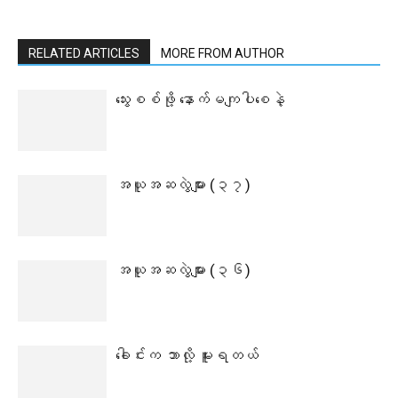
RELATED ARTICLES
MORE FROM AUTHOR
သွေးစစ်ဖို့ နောက်မကျပါစေနဲ့
အယူအဆလွဲများ (၃၇)
အယူအဆလွဲများ (၃၆)
ခေါင်းက ဘာလို့ မူးရတယ်