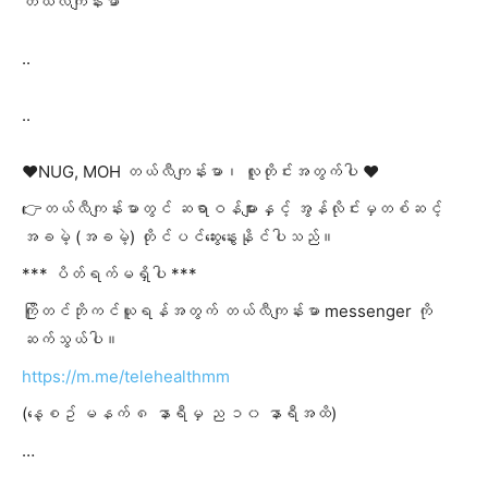
တယ်လီကျန်းမာ
..
..
❤️NUG, MOH တယ်လီကျန်းမာ၊ လူတိုင်းအတွက်ပါ ❤️
👉တယ်လီကျန်းမာတွင် ဆရာဝန်များနှင့် အွန်လိုင်းမှတစ်ဆင့်
အခမဲ့ (အခမဲ့) တိုင်ပင်ဆွေးနွေးနိုင်ပါသည်။
*** ပိတ်ရက်မရှိပါ ***
ကြိုတင်ဘိုကင်ယူရန်အတွက် တယ်လီကျန်းမာ messenger ကို
ဆက်သွယ်ပါ။
https://m.me/telehealthmm
(နေ့စဥ် မနက် ၈ နာရီမှ ည ၁၀ နာရီအထိ)
…
…