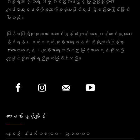
အစိုးရ၏ ကုသရေး အဖွဲ့ အစည်းအနေဖြင့် ပြည်သူလူထု၏
ကျန်းမာရေးစနစ်ကိုအထောက်အပံ့ပေးနိုင်ရန် ဖွဲ့စည်းထားခြင်းဖြစ်
ပါသည်။
မြန်မာပြည်သူလူထုအား အကောင်းမွန်ဆုံး ကျန်းမာရေး ၀န်ဆောင်မှုများပေး
နိုင်ရန်၊ ဖက်ဒရယ် ကျန်းမာရေးစနစ် ပိုမိုကျယ်ပြန့်စွာ
အားကောင်းစေရန် ၊ ကျန်းမာရေးအသိပညာ မြင့်မားစေရန် တို့သည်
ကျွန်ုပ်တို့၏ မျှော်ရည်ချက်ဖြစ်ပါသည်။
ဆေးခန်းဖွင့်ချိန်
နေ့စဥ်: နံနက် ၀၈:၀၀ - ည ၁၀:၀၀