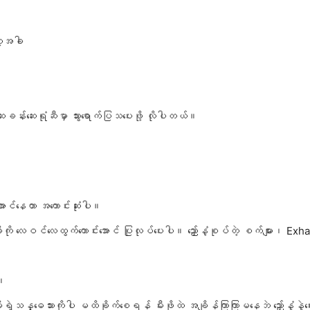
ဲ့အခါ
န်းဆေးရုံဆီမှာ သွားရောက်ပြသပေးဖို့ လိုပါတယ်။
းအောင်နေတာ အကောင်းဆုံးပါ။
ို လေဝင်လေထွက်ကောင်းအောင် ပြုလုပ်ပေးပါ။ ညှော်နံ့စုပ်တဲ့ စက်များ၊ Ex
ါ။
န္ဓေသားကိုပါ မထိခိုက်စေရန် မီးဖိုထဲ အချိန်ကြာကြာမနေဘဲ ညှော်နံ့နဲ့ဝ