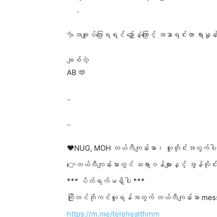
.
✨အချုပ်ပြောရရင် ညှော်နံ့ကြောင့် အနာရင်းတာ ရာနှ
ချစ်တဲ့
AB 🫶
..
..
❤️NUG, MOH တယ်လီကျန်းမာ၊ လူတိုင်းအတွက်ပါ
👉တယ်လီကျန်းမာတွင် ဆရာဝန်များနှင့် အွန်လိုင
*** ပိတ်ရက်မရှိပါ ***
ကြိုတင်ဘိုကင်ယူရန်အတွက် တယ်လီကျန်းမာ mes
https://m.me/telehealthmm