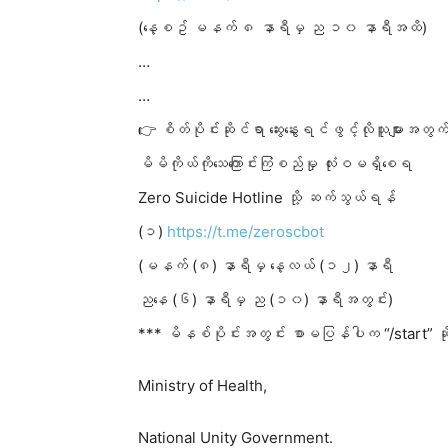
(နေ့စဥ် မနက် ၈ နာရီမှ ည ၁၀ နာရီအထိ)
…
…
👉 စိတ်ပိုင်းဆိုင်ရာ ဆွေးနွေးရင်ဖွင့်လိုသူများအတွက
မိမိကိုယ်ကိုသေကြောင်းကြံစည်မှု လုံးဝမရှိစေရ
Zero Suicide Hotline သို့ ဆက်သွယ်ရန်
(၁)
https://t.me/zeroscbot
(မနက် (၈) နာရီမှ နေ့လယ် (၁၂) နာရီ
ညနေ (၆) နာရီမှ ည (၁၀) နာရီအတွင်း)
*** မိနစ်ပိုင်းအတွင်း စာမပြန်
ပါက “/start” 
Ministry of Health,
National Unity Government.