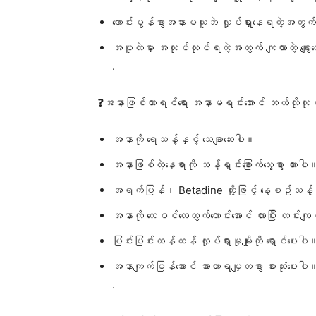
ကောင်းမွန်စွာအနားမယူဘဲ လှုပ်ရှားနေရတဲ့အတွ
အပူထဲမှာ အလုပ်လုပ်ရတဲ့အတွက် ကျလာတဲ့ ချွေး
.
❓အနာဖြစ်လာရင်ရော အနာမရင်းအောင် ဘယ်လိုလ
အနာကို ရေသန့်နှင့် သေချာဆေးပါ။
အနာဖြစ်တဲ့နေရာကို သန့်ရှင်းခြောက်သွေ့စွာ ထားပါ
အရက်ပြန်၊ Betadine တို့ဖြင့် နေ့စဥ်သန့်ရ
အနာကို လေဝင်လေထွက်ကောင်းအောင် ထားပြီး တင်းကျ
ပြင်းပြင်းထန်ထန် လှုပ်ရှားမှုမျိုးကို ရှောင်ပေးပါ
အနာကျက်မြန်အောင် အာဟာရမျှတစွာ စားသုံးပေးပါ
.