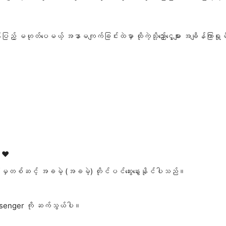
ုန်းပြည့် မဟုတ်ပေမယ့် အနာမကျက်ခြင်းထဲမှာ ထိုကဲ့သို့ညှော်ငွေ့များ အချ
 ❤️
်းမှတစ်ဆင့် အခမဲ့ (အခမဲ့) တိုင်ပင်ဆွေးနွေးနိုင်ပါသည်။
senger ကို ဆက်သွယ်ပါ။