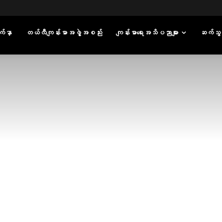
်နှာ
တယ်လီကျန်းမာအဖွဲ့အစည်း
ကျန်းမာရေးအသိပညာများ
ဆက်သွ