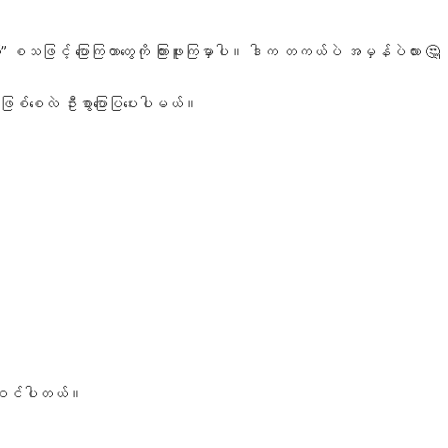
်” စသဖြင့် ပြောကြတာတွေကို ကြားဖူးကြမှာပါ။ ဒါက တကယ်ပဲ အမှန်ပဲလား 🤔
ဘာတွေဖြစ်စေလဲ ဦးစွာပြောပြပေးပါမယ်။
 ပါဝင်ပါတယ်။