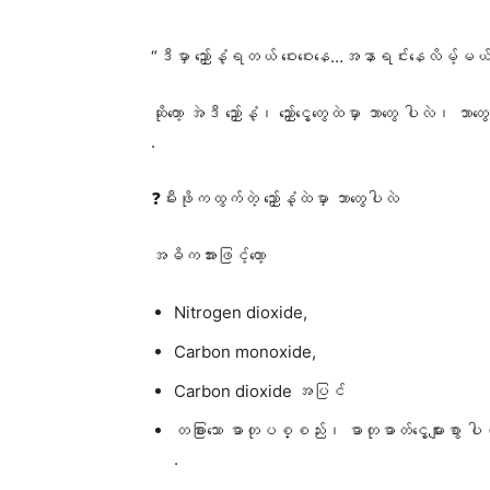
“ဒီမှာ ညှော်နံ့ရတယ် ဝေးဝေးနေ…အနာရင်းနေလိမ့်မယ
ဆိုတော့ အဲဒီ ညှော်နံ့၊ ညှော်ငွေ့တွေထဲမှာ ဘာတွေ ပါလဲ၊ 
.
❓မီးဖိုကထွက်တဲ့ ညှော်နံ့ထဲမှာ ဘာတွေပါလဲ
အဓိကအားဖြင့်တော့
Nitrogen dioxide,
Carbon monoxide,
Carbon dioxide အပြင်
တခြားသော ဓာတုပစ္စည်း၊ ဓာတုဓာတ်ငွေ့များစွာ
.