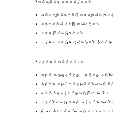
❓ဘယ်အချိန်မှာ ဆရာဝန်ပြရမလဲ
သတ်မှတ်ချိန်ထက်ပိုပြီး အနာမပျောက်ဘဲ ကြာနေတ
အနာတစ်ဝိုက် နီရဲပြီး ယားယံနေတဲ့အခါ
အနာမှာ ပြည်တည်လာတဲ့အခါ
အနံ့များ၊ အရည်များ ထွက်လာတဲ့အခါ နီးစပ်ရာဆေးခ
.
❓မဖြစ်အောင် ဘယ်လိုလုပ်မလဲ
အခုလို အငွေ့တွေနဲ့ထိတွေ့မှု၊ ရှုရှိုက်မှု နည်းပါ
မီးဖိုထဲမှာ အလုပ်လုပ်ရသူဖြစ်ပါကလည်း မီးဖိုက
တစ်ကိုယ်ရေသန့်ရှင်းမှုလည်း ပြုလုပ်ပေးပါ။
အနာရှိပါကလည်း အနာကို သန့်ရှင်းစွာ ထားပေးပ
ကိုယ်ဝန်ဆောင်မိခင်တွေလည်း မိမိသာမက မိမိရဲ့သ