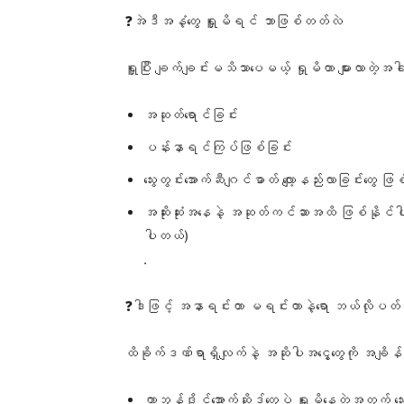
❓အဲဒီအနံ့တွေ ရှူမိရင် ဘာဖြစ်တတ်လဲ
ရှူပြီး ချက်ချင်းမသိသာပေမယ့် ရှုမိတာ များလာတဲ့အခါ 
အဆုတ်ရောင်ခြင်း
ပန်းနာရင်ကြပ်ဖြစ်ခြင်း
သွေးတွင်းအောက်ဆီဂျင်ဓာတ် လျော့နည်းလာခြင်းတွေ ဖ
အဆိုးဆုံးအနေနဲ့ အဆုတ်ကင်ဆာအထိ ဖြစ်နိုင်ပါတယ်
ပါတယ်)
.
❓ဒါဖြင့် အနာရင်းတာ မရင်းတာနဲ့ရော ဘယ်လိုပ
ထိခိုက်ဒဏ်ရာရှိလျက်နဲ့ အဆိုပါအငွေ့တွေကို အချိန်
ကာဘွန်ဒိုင်အောက်ဆိုဒ်တွေပဲ ရှူမိနေတဲ့အတွက် သ