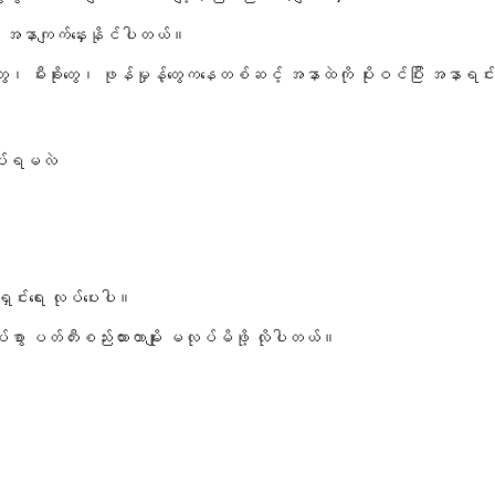
က် အနာကျက်နှေးနိုင်ပါတယ်။
တွေ၊ မီးခိုးတွေ၊ ဖုန်မှုန့်တွေကနေတစ်ဆင့် အနာထဲကို ပိုးဝင်ပြီး အနာ
ုပ်ရမလဲ
။
ှင်းရေး လုပ်ပေးပါ။
ပ်စွာ ပတ်တီးစည်းထားတာမျိုး မလုပ်မိဖို့ လိုပါတယ်။
။
။