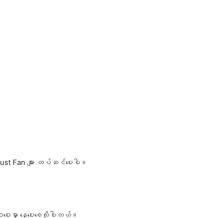
haust Fan များ တပ်ဆင်ပေးပါ။
ေးဝေးမှာ နေပေးစေလိုပါတယ်။