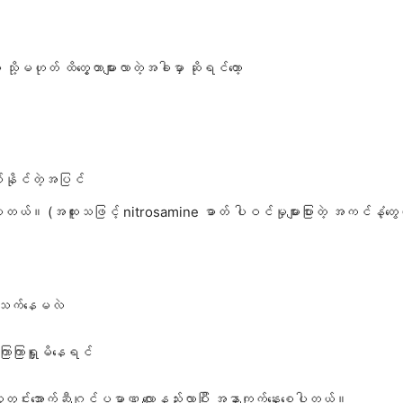
သို့မဟုတ် ထိတွေ့တာများလာတဲ့အခါမှာ ဆိုရင်တော့
ြစ်နိုင်တဲ့အပြင်
။ (အထူးသဖြင့် nitrosamine ဓာတ် ပါဝင်မှုများပြားတဲ့ အကင်နံ့တွေကို နှစ်
တ်သက်နေမလဲ
ကြာကြာရှူမိနေရင်
ွေးတွင်းအောက်ဆီဂျင်ပမာဏ လျော့နည်းလာပြီး အနာကျက်နှေးစေပါတယ်။