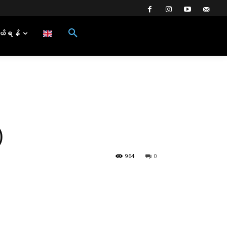
ယ်ရန်
)
964
0