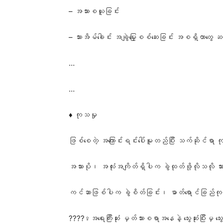
– အသားစယူခြင်း
– သားအိမ်ခေါင်း အချွဲမြှေးစစ်ဆေးခြင်း အစရှိတာ
…
…
♦️ ကုသမှု
ဖြစ်စေတဲ့ အကြောင်းရင်းပေါ်မူတည်ပြီး သက်ဆိုင်
အသားပို၊ အလုံးအကျိတ်ရှိပါက ခွဲထုတ်ဖို့လိုသလို သာ
ကင်ဆာဖြစ်ပါက ခွဲစိတ်ခြင်း၊ ဓာတ်ရောင်ခြည်ကုထ
????‍♀️အရေးကြီးဆုံး မှတ်သားစရာအနေနဲ့ သွေးဆုံးပြီးမ