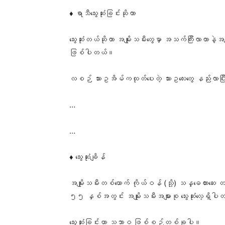
♦️ ရာသီသွေးဆုံးခြင်းဆိုတာ
သွေးဆုံးတယ်ဆိုတာ အမျိုးသမီးတွေမှာ အသက်ကြီးလာတာန
ဖြစ်ပါတယ်။
လစဉ် သားဥအိမ်ကထုတ်ပေးတဲ့ သားဥလေးတွေ နည်းလာပြီး
…
…
♦️ သွေးဆုံးချိန်
အမျိုးသမီးတစ်ယောက် ကိုယ်ဝန် (သို့) သန္ဓေတားဆေး
၅၅ နှစ်အတွင်း အမျိုးသမီးအများစု သွေးဆုံးလေ့ရှိပ
သွေးဆုံးခြင်းဟာ သဘာဝ ဖြစ်စဉ်တစ်ခုပါ။