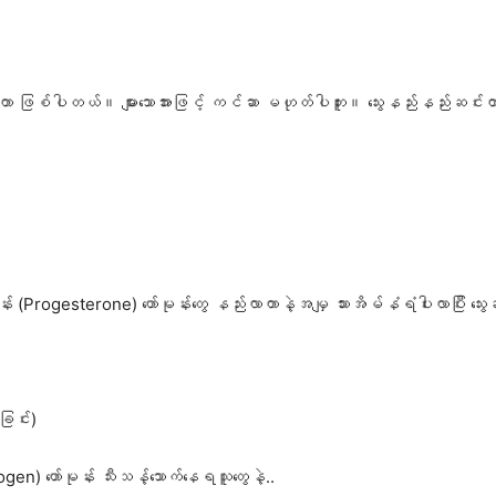
ထွက်တာ ဖြစ်ပါတယ်။ များသောအားဖြင့် ကင်ဆာ မဟုတ်ပါဘူး။ သွေးနည်းနည်းဆင်းတာ၊
)
(Progesterone) ဟော်မုန်းတွေ နည်းလာတာနဲ့အမျှ သားအိမ်နံရံပါးလာပြီး သွ
ြင်း)
gen) ဟော်မုန်း သီးသန့်သောက်နေရသူတွေနဲ့..