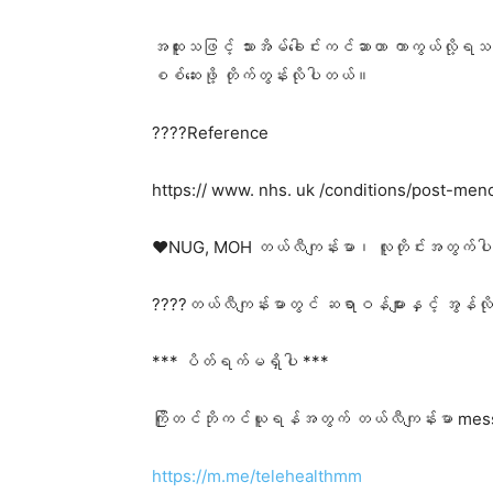
အထူးသဖြင့် သားအိမ်ခေါင်းကင်ဆာဟာ ကာကွယ်လို့ရသလို 
စစ်ဆေးဖို့ တိုက်တွန်းလိုပါတယ်။
????Reference
https:// www. nhs. uk /conditions/post-men
❤️NUG, MOH တယ်လီကျန်းမာ၊ လူတိုင်းအတွက်ပါ
????တယ်လီကျန်းမာတွင် ဆရာဝန်များနှင့် အွန်လိ
*** ပိတ်ရက်မရှိပါ ***
ကြိုတင်ဘိုကင်ယူရန်အတွက် တယ်လီကျန်းမာ mes
https://m.me/telehealthmm