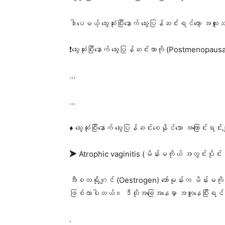
ဒါပေမယ့် သွေးဆုံးပြီးနောက် သွေးပြန်ဆင်းရင်တော့ အ
❗သွေးဆုံးပြီးနောက် သွေးပြန်ဆင်းတာကို (Postmenopau
…
…
♦️ သွေးဆုံးပြီးနောက် သွေးပြန်ဆင်းစေနိုင်သော အကြောင်းရင်းမျ
➤ Atrophic vaginitis (မိန်းမကိုယ် အတွင်းပိုင်းနံရံ
အီစထရိုဂျင် (Oestrogen) ဟော်မုန်းက မိန်းမကိုယ်
ဖြစ်လာပါတယ်။ ဒီလိုအခြေအနေမှာ အတူနေပြီးရင် သ
.