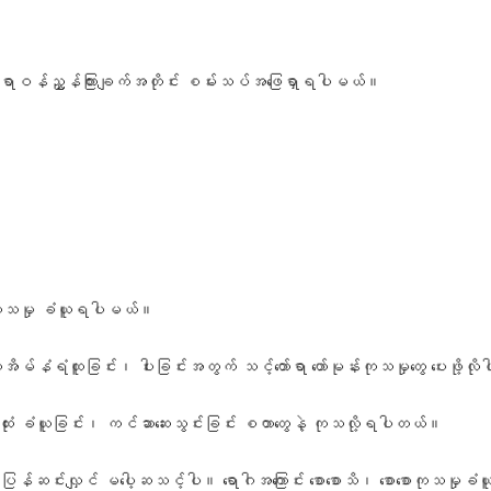
တွေ ဆရာဝန်ညွှန်ကြားချက်အတိုင်း စမ်းသပ်အဖြေရှာရပါမယ်။
ရာ ကုသမှု ခံယူရပါမယ်။
းအိမ်နံရံထူခြင်း၊ ပါးခြင်းအတွက် သင့်တော်ရာ ဟော်မုန်းကုသမှုတွေ ပေးဖို့လ
ုံး ခံယူခြင်း၊ ကင်ဆာဆေးသွင်းခြင်း စတာတွေနဲ့ ကုသလို့ရပါတယ်။
ှ သွေးပြန်ဆင်းလျှင် မပေါ့ဆသင့်ပါ။ ရောဂါအကြောင်း စောစောသိ၊ စောစောကုသမှုခံ