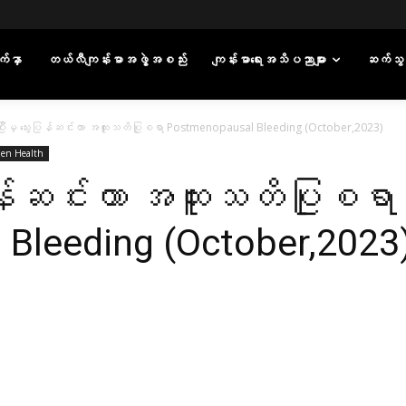
်နှာ
တယ်လီကျန်းမာအဖွဲ့အစည်း
ကျန်းမာရေးအသိပညာများ
ဆက်သွ
ဆုံးပြီးမှ သွေးပြန်ဆင်းတာ အထူးသတိပြုစရာ Postmenopausal Bleeding (October,2023)
en Health
ွေးပြန်ဆင်းတာ အထူးသတိပြုစရာ
Bleeding (October,2023
WhatsApp