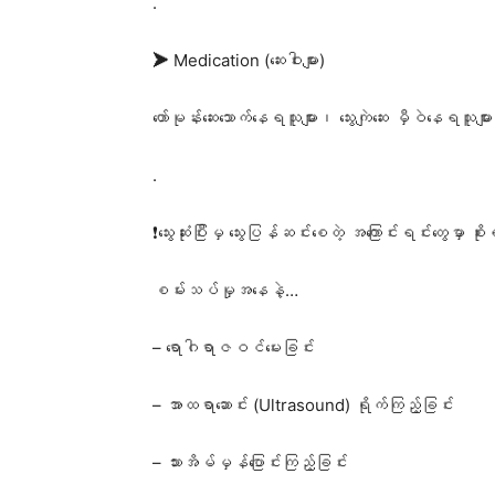
.
➤ Medication (ဆေးဝါးများ)
ဟော်မုန်းဆေးသောက်နေရသူများ၊ သွေးကျဲဆေး မှီဝဲနေရသူမ
.
❗သွေးဆုံးပြီးမှ သွေးပြန်ဆင်းစေတဲ့ အကြောင်းရင်းတွေ
စမ်းသပ်မှုအနေနဲ့…
– ရောဂါရာဇဝင်မေးခြင်း
– အာထရာဆောင်း (Ultrasound) ရိုက်ကြည့်ခြင်း
– သားအိမ်မှန်ပြောင်းကြည့်ခြင်း