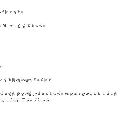
ထူးသတိပြုစရာပါ။
sal Bleeding) လို့ ခေါ်ပါတယ်။
ား
 ပါးပြီး ခြောက်သွေ့ရောင်ရမ်းခြင်း)
နံရံကို စိုစွတ်ပြီး ကျန်းမာစေပါတယ်။ ဟော်မုန်းနည်းလာတဲ့အခါ မိန်းမကိုယ
ွေးဆင်းတာမျိုး ဖြစ်တတ်ပါတယ်။