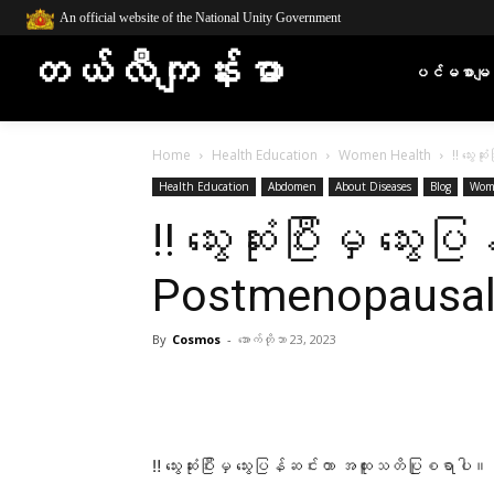
An official website of the National Unity Government
တယ်လီကျန်းမာ
ပင်မစာမျက
Home
Health Education
Women Health
‼️ သွေး
Health Education
Abdomen
About Diseases
Blog
Wom
‼️ သွေးဆုံးပြီးမှ သ
Postmenopausal 
By
Cosmos
-
အောက်တိုဘာ 23, 2023
Facebook
X
Pinterest
‼️ သွေးဆုံးပြီးမှ သွေးပြန်ဆင်းတာ အထူးသတိပြုစရာပါ။