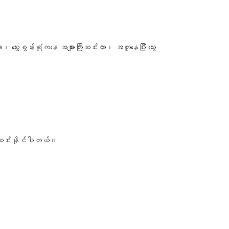
 သွေးစွန်းရုံကနေ အများကြီးဆင်းတာ၊ အတူနေပြီး သွေး
ေးဆင်းနိုင်ပါတယ်။