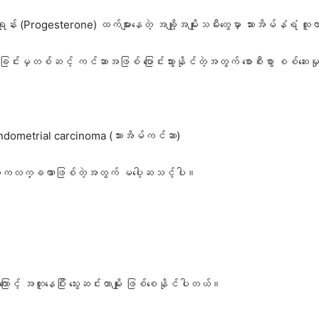
 (Progesterone) ထက်များနေတဲ့ အချို့အမျိုးသမီးတွေမှာ သားအိမ်နံရံ
ြင်းမှတစ်ဆင့် ကင်ဆာအဖြစ် ပြောင်းသွားနိုင်တဲ့အတွက် စောစီးစွာ စစ်ဆေ
Endometrial carcinoma (သားအိမ်ကင်ဆာ)
ေရဲ့ အဓိကလက္ခဏာဖြစ်တဲ့အတွက် မပေါ့ဆသင့်ပါ။
ြောင့် အတူနေပြီး သွေးဆင်းတာမျိုး ဖြစ်စေနိုင်ပါတယ်။