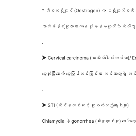
* အီစထရိုဂျင် (Oestrogen) က ပရိုဂျက်စတီရုန်း
သားအိမ်နံရံထူလာတာကနေ ပုံမှန်မဟုတ်ဘဲ ဆဲလ်ပွားခ
.
➤ Cervical carcinoma (သားအိမ်ခေါင်းကင်ဆာ)/ 
သွေးဆုံးပြီးနောက် သွေးပြန်ဆင်းခြင်းဟာ ကင်ဆာတွ
.
➤ STI (လိင်မှတစ်ဆင့် ကူးစက်သည့်ရောဂါများ)
Chlamydia နဲ့ gonorrhea (ဆီးပူညောင်းကျ) ရောဂါတွေက