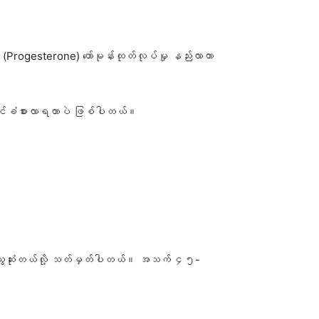
း (Progesterone) ဟော်မုန်းထုတ်လုပ်မှု နည်းလာတာ
း စတင်ခံစားလာရတာပဲ ဖြစ်ပါတယ်။
့ရင် သွေးဆုံးတယ်လို့ သတ်မှတ်ပါတယ်။ အသက် ၄၅-