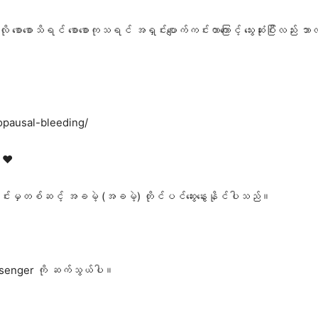
စောစောသိရင် စောစောကုသရင် အရှင်းပျောက်ကင်းတာကြောင့် သွေးဆုံးပြီးလည်း ဘာလ
opausal-bleeding/
 ❤️
ုင်းမှတစ်ဆင့် အခမဲ့ (အခမဲ့) တိုင်ပင်ဆွေးနွေးနိုင်ပါသည်။
senger ကို ဆက်သွယ်ပါ။