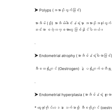
➤ Polyps (အသားပိုထွက်ခြင်း)
သားအိမ် (သို့) သားအိမ်ခေါင်းနံရံမှာ အသားပိုအလုံး
ဆင်းတာ စတဲ့လက္ခဏာတွေ ဖြစ်နိုင်ပါတယ်။
.
➤ Endometrial atrophy (သားအိမ်နံရံပါးလာခြင်း
အီစထရိုဂျင် (Oestrogen) နဲ့ ပရိုဂျက်စတီရုန်း 
.
➤ Endometrial hyperplasia (သားအိမ်နံရံ ထူလာခ
* သွေးဆုံးကိုင်ဝေဒနာ သက်သာဖို့ အီစတိုဂျင် (oestro