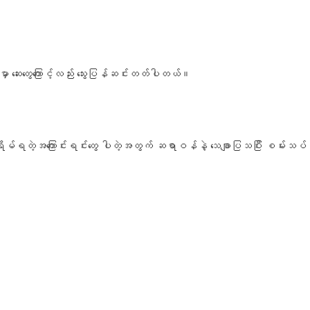
ျားမှာ ဆေးတွေကြောင့်လည်း သွေးပြန်ဆင်းတတ်ပါတယ်။
မှာ စိုးရိမ်ရတဲ့အကြောင်းရင်းတွေ ပါတဲ့အတွက် ဆရာဝန်နဲ့ သေချာပြသပြီး စမ်းသ