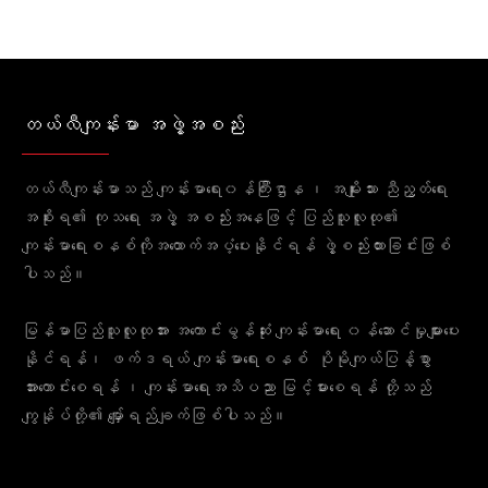
တယ်လီကျန်းမာ အဖွဲ့အစည်း
တယ်လီကျန်းမာသည် ကျန်းမာရေး၀န်ကြီးဌာန ၊ အမျိုးသား ညီညွတ်ရေး
အစိုးရ၏ ကုသရေး အဖွဲ့ အစည်းအနေဖြင့် ပြည်သူလူထု၏
ကျန်းမာရေးစနစ်ကိုအထောက်အပံ့ပေးနိုင်ရန် ဖွဲ့စည်းထားခြင်းဖြစ်
ပါသည်။
မြန်မာပြည်သူလူထုအား အကောင်းမွန်ဆုံး ကျန်းမာရေး ၀န်ဆောင်မှုများပေး
နိုင်ရန်၊ ဖက်ဒရယ် ကျန်းမာရေးစနစ် ပိုမိုကျယ်ပြန့်စွာ
အားကောင်းစေရန် ၊ ကျန်းမာရေးအသိပညာ မြင့်မားစေရန် တို့သည်
ကျွန်ုပ်တို့၏ မျှော်ရည်ချက်ဖြစ်ပါသည်။