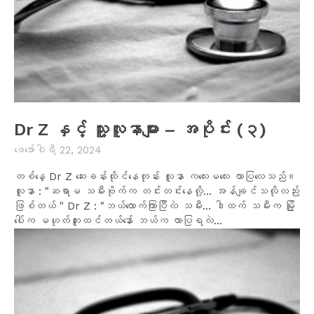
Dr Z နှင့် သူ့လူနာများ – အပိုင်း (၃)
ဖေ‌ဖော်ဝါရီ 22, 2024
တစ်နေ့ Dr Z ဆေးခန်းထိုင်နေတုန်း လူနာ ကလေးမလေး လာပြလေသည်။
လူနာ : "ဆရာမ သမီးဗိုက်က တင်းတင်းနေလို့... အန်ချင်သလိုလည်း
ဖြစ်တယ် " Dr Z : "ဘယ်လောက်ကြာပြီလဲ သမီး... ဒါထက် သမီးက မြို့
ပေါ်က မဟုတ်ဘူးထင်တယ်နော် ဘယ်က လာပြရလဲ...