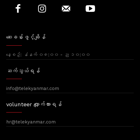
ဆေးခန်းဖွင့်ချိန်
နေ့စဥ်: နံနက် ၀၈:၀၀ - ည ၁၀:၀၀
ဆက်သွယ်ရန်
info@telekyanmar.com
volunteer လျှောက်ထားရန်
hr@telekyanmar.com