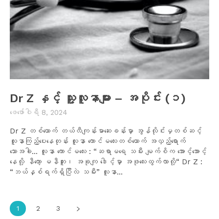
Dr Z နှင့် သူ့လူနာများ – အပိုင်း (၁)
ဖေ‌ဖော်ဝါရီ 8, 2024
Dr Z တစ်ယောက် တယ်လီကျန်းမာဆေးခန်းမှာ အွန်လိုင်းမှတစ်ဆင့်
လူနာကြည့်ပေးနေတုန်း လူနာ ကောင်မလေးတစ်ယောက် အလှည့်ရောက်
သောအခါ... လူနာ ကောင်မလေး : “ဆရာမရေ သမီး မျက်စိက အောင့်အောင့်
နေလို့ နီတော့ မနီဘူး၊ အခုကျ ဒေါင့်မှာ အဖုလေးထွက်လာလို့“ Dr Z :
“ဘယ်နှစ်ရက်ရှိပြီလဲ သမီး” လူနာ...
1
2
3