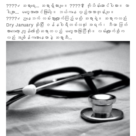
????️‍♂️ ဆရာရေ... ဆရာရှိလားဗျ။ ????‍⚕️ ကိုသိန်းဆောင်ပါလား။ လာ
ပါဗျာ... မတွေ့တာတောင်ကြာပေါ့။ ဘယ်ကနေ လှည့်လာတာတုန်းဗျ။
????️‍♂️ ညနေဘက် လမ်းသွားလျှောက်ကြည့်မလို့ ဆရာရဲ့။ ဆရာကလည်း
Dry January ဆိုပြီး ဇန်နဝါရီတစ်လလုံး အရက်၊ ဘီယာ ဖြတ်
ထားလေတော့ ကျွန်တော်တို့ဆရာတပည့် မတွေ့တာကြာပြီကိုး။ လမ်းလျှောက်ဖို့က
လည်း အချိန်ကစောနေတာနဲ့ ဆရာ့ဆီ...