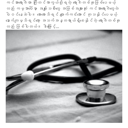
ကင်ဆာရောဂါဟာ ကြိုတင်ကာကွယ်လို့ရတဲ့ ရောဂါတစ်ခုဖြစ်ပေမယ့်
လည်း ကမ္ဘာပေါ်မှာ အမျိုးသမီးတွေ အဖြစ်အများဆုံး ကင်ဆာရောဂါတွေထဲ
ပါဝင်နေဆဲပါ။ စောစောသိရင် ပျောက်ကင်းအောင် ကုသနိုင်ပေမယ့်
နောက်ကျမှသိရင်တော့ အသက်အန္တရာယ်ရှိစေနိုင်တဲ့ ရောဂါတစ်ခု
လည်း ဖြစ်ပါတယ်။ ဒါကြောင့်...