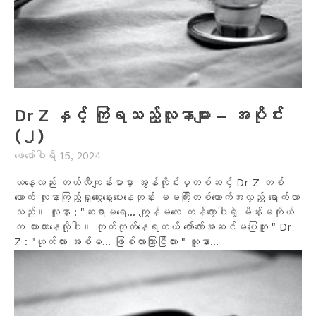
Dr Z နှင့် ကြုံရသည့်လူနာများ – အပိုင်း
(၂)
ဖေ‌ဖော်ဝါရီ 15, 2024
ယနေ့လည်း တယ်လီကျန်းမာမှာ အွန်လိုင်းမှတစ်ဆင့် Dr Z တစ်
ယောက် လူနာကြည့်ရှုဆွေးနွေးပေးနေတုန်း မမကြီးတစ်ယောက်အလှည့် ရောက်လာ
သည်။ လူနာ : "ဆရာမရေ... ကျွန်မလေ ကန်တော့ပါရဲ့ မိန်းမကိုယ်
က ယားယားနေလို့ပါ။ ကုတ်ကုတ်နေရတယ် တော်တော်အဆင်မပြေဘူး " Dr
Z : "ဟုတ်လား အစ်မ... ဖြစ်တာကြာပြီလား " လူနာ...