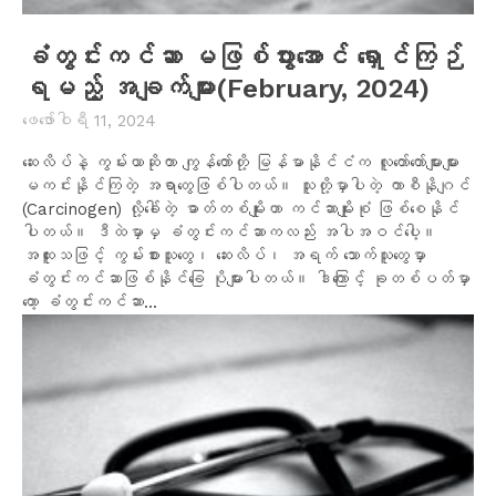
ခံတွင်းကင်ဆာ မဖြစ်ပွားအောင် ရှောင်ကြဉ်
ရမည့် အချက်များ(February, 2024)
ဖေ‌ဖော်ဝါရီ 11, 2024
ဆေးလိပ်နဲ့ ကွမ်းယာဆိုတာ ကျွန်တော်တို့ မြန်မာနိုင်ငံက လူတော်တော်များများ
မကင်းနိုင်ကြတဲ့ အရာတွေဖြစ်ပါတယ်။ သူတို့မှာပါတဲ့ ကာစီနိုဂျင်
(Carcinogen) လို့ခေါ်တဲ့ ဓာတ်တစ်မျိုးဟာ ကင်ဆာမျိုးစုံ ဖြစ်စေနိုင်
ပါတယ်။ ဒီထဲမှာမှ ခံတွင်းကင်ဆာကလည်း အပါအဝင်ပေါ့။
အထူးသဖြင့် ကွမ်းစားသူတွေ၊ ဆေးလိပ်၊ အရက် သောက်သူတွေမှာ
ခံတွင်းကင်ဆာဖြစ်နိုင်ခြေ ပိုများပါတယ်။ ဒါကြောင့် ခုတစ်ပတ်မှာ
တော့ ခံတွင်းကင်ဆာ...