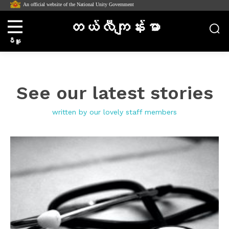
An official website of the National Unity Government
တယ်လီကျန်းမာ
မီနူး
See our latest stories
written by our lovely staff members