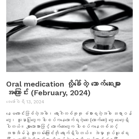
Oral medication လို့ခေါ်တဲ့ သောက်ဆေးများ
အကြောင်း (February, 2024)
ဖေ‌ဖော်ဝါရီ 13, 2024
နေမကောင်းဖြစ်တဲ့အခါ၊ ရောဂါတစ်ခုခု ခံစားရတဲ့အခါ ဆရာဝန်
တွေ၊ သူနာပြုတွေက ပါးစပ်ကနေသောက်ရတဲ့ဆေး (သောက်ဆေး) တွေ ပေးလေ့ရှိ
ပါတယ်။ များသောအားဖြင့် သောက်ဆေးတွေက ပါးစပ်ကနေတစ်ဆင့်
အစာအိမ်နဲ့ အူလမ်းကြောင်းကို ရောက်ရှိပါတယ်။ အဲမှာ စုပ်ယူခံရ