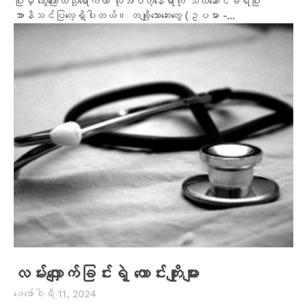
ပြီးမှ သွေးကြောထဲသို့ရောက်ကာ လိုအပ်တဲ့နေရာကို သယ်ဆောင်ခံရပြီး
အာနိသင်ပြလေ့ရှိပါတယ်။ တချို့သောဆေးတွေ (ဥပမာ -...
လမ်းလျှောက်ခြင်းရဲ့ ကောင်းကျိုးများ
ဖေ‌ဖော်ဝါရီ 11, 2024