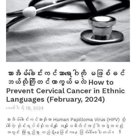
သားအိမ်ခေါင်းကင်ဆာရောဂါကို မဖြစ်ခင်
ဘယ်လိုကြိုတင်ကာကွယ်မလဲ How to
Prevent Cervical Cancer in Ethnic
Languages (February, 2024)
ဖေ‌ဖော်ဝါရီ 18, 2024
သားအိမ်ခေါင်းကင်ဆာဆိုတာ Human Papilloma Virus (HPV) လို့
ခေါ်တဲ့ ဗိုင်းရပ်စ်ပိုးတစ်မျိုး အမျိုးသမီးလိင်အင်္ဂါအဖွဲ့အစည်း
အတွင်း ကြာရှည်စွာ တည်ရှိနေခြင်းကနေ ဖြစ်ပေါ်စေပါတယ်။ ဒီ