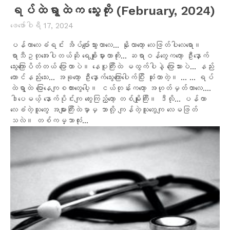
ရပ်ထဲရွာထဲက သွေးတိုး (February, 2024)
ဖေ‌ဖော်ဝါရီ 17, 2024
ပန်ကာလေခံရင်း အိပ်ပျော်သွားတာလေ... နိုးလာတော့ လေဖြတ်ပါလေရော။
ရာသီဥတုအေးပါတယ်ဆို ရေချိုးမှားတာကိုး... ဆရာဝန်တွေကတော့ ဦးနှောက်
သွေးကြောပိတ်တယ် ပြောတာပဲ။ နေပူကြီးထဲ မထွက်ပါနဲ့ ပြောသားပဲ... နည်း
တောင်နည်းသေး... အခုတော့ ဦးနှောက်သွေးကြောပေါက်ပြီး ဆုံးတာတဲ့။ ... ... ရပ်
ထဲရွာထဲ ပြောနေကျစကားတွေပေါ့။ ငယ်တုန်းကတော့ အဟုတ်မှတ်တာလေ....
ဒါပေမယ့် နောက်ပိုင်းကျ တွေးကြည့်တော့ တစ်မျိုးကြီး။ ဒီလို... ပန်ကာ
လေခံတဲ့သူတွေ အများကြီးထဲမှာမှ ဘာလို့ ကျန်တဲ့သူတွေကျ လေမဖြတ်
သလဲ။ တစ်ကမ္ဘာလုံး...