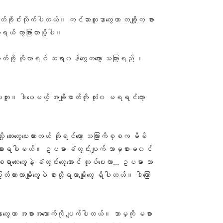
ြတ်ခိုင်းလိုက်ပါတယ်။ ကင်ဆာလူနာတွေဟာ တချို့က စား
ယ် ကွာခြားတာမို့ပါ။
ချိတ်ဖို့ လိုလာရင် ဆရာ၀န်တွေကတောာ့ သကြားရည် ၊
ဘူး။ ဒါပေမယ့် အချိုဓာတ်ကို လုံး၀ မရရင်တော့
ု့ ဆေးတွေပေးထားတယ် ဆိုရင်တော့ သကြားကိစ္စက မိမိ
းတော့ စားရပါမယ်။ ဥပမာ ခံတွင်းပျက် ဘာမှစားမ၀င်
ာလေးတွေနဲ့ ခံတွင်းတွေ့အောင် လုပ်ပေးတာ… ဥပမာ သာ
တ်ထားတာမျိုးတွေပဲ စားလို့ရတာမျိုးတွေ ရှိပါတယ်။ ဒါကြော
နာတွေဟာ အစားအသောက်ကို ပျက်ပါတယ်။ ဘာမှကို မစား