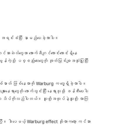
ု အရင်းခံပြီး နာမည်ပေးခဲ့တာပါ။
င်ဆာဆဲလ်တွေဟာ အောက်ဆီဂျင်ကောင်းကောင်းရှိနေ
်ကဲ့သို့ ပစ္စည်းလေးတွေကို အုတ်မြစ်ချအသုံးပြုပြီး
စ်ဓာတ် ဖြစ်နေတာကို Warburg က တွေ့ရှိခဲ့တာပါ။
ရာတွေကို ဖောက်ထွင်းပြီး နေရာလုဖို့ ဖန်တီးပေးပါ
 သိပ်ကိုလည်ပါတယ်။ သူတို့အထုပ်နဲ့သူတို့ လာကြ
ပါပြီ။ ဒါပေမယ့် Warburg effect ဆိုတာကတော့ ကင်ဆာ