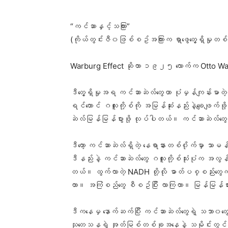
“ကင်ဆာနှင့်သကြား”
(ကိုယ်တွင်းဇီ၀ဖြစ်စဥ်အကြားက ရှာဖွေတွေ့ရှိမှု
Warburg Effect ဆိုတာ ၁၉၂၅ လောက်က Otto Warburg
ဒီတွေ့ရှိမှုအရ ကင်ဆာဆဲလ်တွေဟာ ပုံမှန်ကျန်းမာတဲ့ 
ရင်တောင် ဂလူးကို့စ်ကို အမြန်ဆုံးနည်းနဲ့ချေဖျက်ဖိ
ဆဲလ်မြန်မြန်ပွားဖို့ လုပ်ပါတယ်။ ကင်ဆာဆဲလ်တွေဟ
ဒီတော့ ကင်ဆာဆဲလ်ရှိတဲ့ နေရာနားတစ်၀ိုက်မှာ သာမ
ဒီနည်းနဲ့ ကင်ဆာဆဲလ်တွေ ဂလူးကို့စ်သုံးပုံက အလွန်
တယ်။ ထွက်လာတဲ့ NADH တို့လို ဓာတ်ပစ္စည်းတွေက
တာ။ အကြံစည်တွေ စီစဥ်ပြီး လာကြတာ။ မြန်မြန်ပ
ဒီကနေမှ နောက်ဆက်ပြီး ကင်ဆာဆဲလ်တွေရဲ့ သဘာ၀တွေကိ
သုတေသနရဲ့ အုတ်မြစ်တစ်ခုအနေနဲ့ သမိုင်းတွင