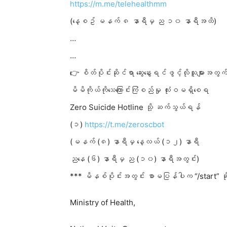
https://m.me/telehealthmm
(နေ့စဥ် မနက် ၈ နာရီမှ ည ၁၀ နာရီအထိ)
…
…
👉 စိတ်ပိုင်းဆိုင်ရာ ဆွေးနွေးရင်ဖွင့်လိုသူများအတွက
မိမိကိုယ်ကိုသေကြောင်းကြံစည်မှု လုံးဝမရှိစေရ
Zero Suicide Hotline သို့ ဆက်သွယ်ရန်
(၁)
https://t.me/zeroscbot
(မနက် (၈) နာရီမှ နေ့လယ် (၁၂) နာရီ
ညနေ (၆) နာရီမှ ည (၁၀) နာရီအတွင်း)
*** မိနစ်ပိုင်းအတွင်း စာမပြန်
ပါက “/start” 
Ministry of Health,