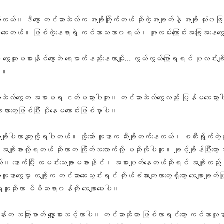
ကြတယ်။ ဒီတော့ ကင်ဆာဆဲလ်က အချိုကြိုက်တယ် ဆိုတဲ့အချက်နဲ့ အချို လုံး၀ဖ
င်ပါသေးတယ်။ ဖြစ်တဲ့နေရာရဲ့ ကင်ဆာသဘာ၀ရယ်၊ အူလမ်းကြောင်းအခြေအနေတွေရ
ှ ထွေထူးမစားနိုင်တော့ဘဲ ရေဓာတ်နည်းနေတာမျိုး… လွယ်လွယ်ပြောရရင် ပုလင်း
ပဲ။
ကင်ဆာဆဲလ်တွေက အစာမရ ငတ်မသွားပါဘူး။ ကင်ဆာဆဲလ်တွေလည်း ပြန်မသေသွားပါ
ခဏာတွေဖြစ်ပြီး ပိုနေမကောင်းဖြစ်မှာပါ။
ုပါတာ ကျွေးလို့ရပါတယ်။ သို့သော် လူနာက ဆီးချိုတက်နေတယ်၊ စတီးရွိုက်ကဲ့သိ
ျိုစားလို့ရတယ် ဆိုတာက ကြိုက်သလောက်လို့ မဆိုလိုပါဘူး။ ချင့်ချိန်ပြီ
တယ်။ နောက်ပြီး ထမင်းသေချာမစားနိုင်၊ အစားပျက်နေတယ်ဆိုရင် အချိုတည်းစရ
ကင်ဆာလူနာတွေမှာ တချို့က ကင်ဆာဆေးသွင်းရင် ကိုယ်ခံအားကျတာတွေရှိတော့ သေချာချက်ပြု
့မရဘူးဆိုတာ မိမိဆရာ၀န်ကို သေချာမေးပါ။
းက သကြားဓာတ် လျှော့စားသင့်တာပါ။ ကင်ဆာဆိုတာ ဖြစ်လာရင်တော့ ကင်ဆာလူ