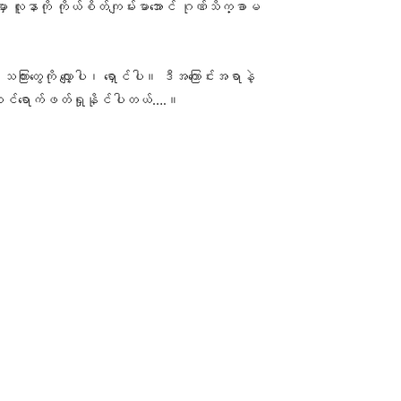
းမှာ လူနာကို ကိုယ်စိတ်ကျမ်းမာအောင် ဂုဏ်သိက္ခာမ
တွေကို လျှော့ပါ၊ ရှောင်ပါ။ ဒီအကြောင်းအရာနဲ့
ဝင်ရောက်ဖတ်ရှုနိုင်ပါတယ်….။