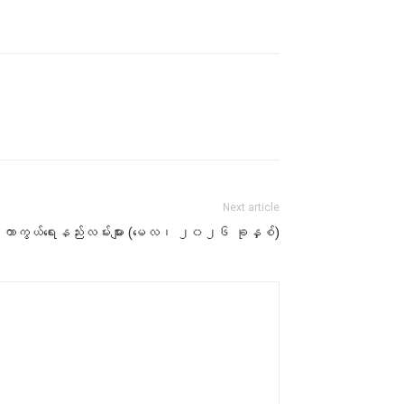
Next article
ာဂါ ကာကွယ်ရေးနည်းလမ်းများ (မေလ၊ ၂၀၂၆ ခုနှစ်)