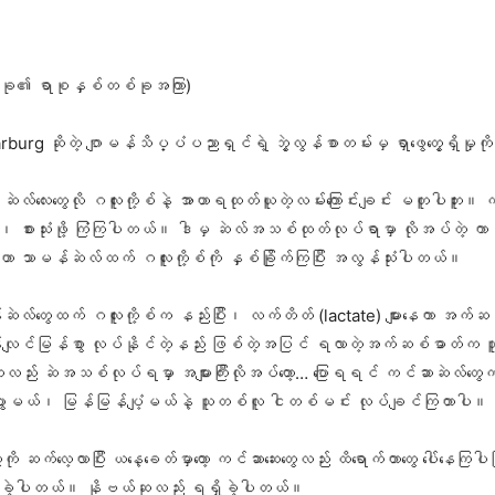
တစ်ခု၏ ရာစုနှစ်တစ်ခုအကြာ)
 ဆိုတဲ့ ဂျာမန်သိပ္ပံပညာရှင်ရဲ့ ဘွဲ့လွန်စာတမ်းမှ ရှာဖွေတွေ့ရှိမှုကိ
ဆဲလ်လေးတွေလို ဂလူးကို့စ်နဲ့ အာဟာရထုတ်ယူတဲ့လမ်းကြောင်းချင်း မတူပါဘူး။ က
ု့၊ စားသုံးဖို့ ကြံကြပါတယ်။ ဒါမှ ဆဲလ်အသစ်ထုတ်လုပ်ရာမှာ လိုအပ်တဲ့ ကာဗွန
ာ သာမန်ဆဲလ်ထက် ဂလူးကို့စ်ကို နှစ်ခြိုက်ကြပြီး အလွန်သုံးပါတယ်။
န်ဆဲလ်တွေထက် ဂလူးကို့စ်က နည်းပြီး၊ လက်တိတ် (lactate) များနေကာ အက်ဆ
လျင်မြန်စွာ လုပ်နိုင်တဲ့နည်း ဖြစ်တဲ့အပြင် ရလာတဲ့အက်ဆစ်ဓာတ်က သူများနေ
လည်း ဆဲအသစ်လုပ်ရမှာ အများကြီးလိုအပ်တော့… ပြောရရင် ကင်ဆာဆဲလ်တွေက
ွားမယ်၊ မြန်မြန်ပျံ့မယ်နဲ့ သူတစ်လူ ငါတစ်မင်း လုပ်ချင်ကြတာပါ။
ု ဆက်လေ့လာပြီး ယနေ့ခေတ်မှာတော့ ကင်ဆာဆေးတွေလည်း ထိရောက်တာတွေ ပေါ်နေကြ
်ခဲ့ပါတယ်။ နိုဗယ်ဆုလည်း ရရှိခဲ့ပါတယ်။