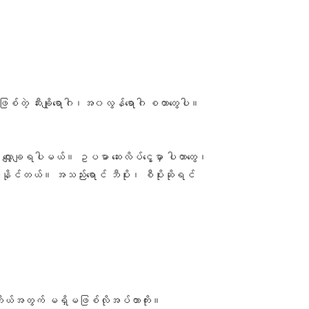
ွေဖြစ်တဲ့ ဆီးချိုရောဂါ၊အ၀လွန်ရောဂါ စတာတွေပါ။
ွေ လျှော့ချရပါမယ်။ ဥပမာ ဆေးလိပ်ငွေ့မှာ ပါတာတွေ၊
ေနိုင်တယ်။ အသည်းရောင် ဘီပိုး၊ စီပိုးဆိုရင်
ဓာကိုယ်အတွက် မရှိမဖြစ်လိုအပ်တာကိုး။