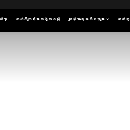
်နှာ
တယ်လီကျန်းမာအဖွဲ့အစည်း
ကျန်းမာရေးအသိပညာများ
ဆက်သွ