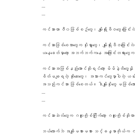
…
…
ကင်ဆာဟာ ဇီ၀ဖြစ်စဥ်တွေ၊ မျိုးရိုးဗီဇတွေ ပြောင်းလဲ
ကင်ဆာဖြစ်စေတာတွေက ပိုးမွှားတွေ၊ မျိုးရိုးဗီဇပြ
ယနေ့ခေတ်မှာတော့ အဘက်ဘက်ကနေ အကြောင်းတရားတွ
ကင်ဆာအဖြစ်နည်းအောင်ဆိုရင်တော့ မိမိနဲ့ထိတွေ့နိုင
စိတ်မချရတဲ့ ဆိုးဆေးတွေ၊ အသားကင်တွေမှာပါတဲ့ ယမ
အသည်းကင်ဆာ ဖြစ်စေတယ်။ ဒါမျိုးပိုးတွေ မဖြစ်အ
…
…
ကင်ဆာဆဲလ်တွေက ဂလူးကို့စ်ကြိုက်တော့ ဂလူးကို့စ်ဆို
ဘယ်လောက်ဘဲ အချိုမစားမစား သင့်ခန္ဓာကိုယ်က ဂလူး