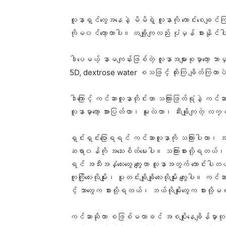
လူနာရှင်တွေအနေနဲ့ မိမိရဲ့ လူနာကို ကောင်းစေချင်
ကိုမ၀င်တော့တာပါ။ တချို့ကျလည်း ပုံမှန် စားနို
ဒါပေမယ့် နာမကျန်းဖြစ်တဲ့ လူနာအများစုမှာတော့ ဘာမ
5D, dextrose water စသဖြင့် ထိုးကြ ချိတ်ကြတာ
ဒါကြောင့် ကင်ဆာလူနာတိုင်းဟာ သကြားဖြတ်ရုံနဲ့ 
လူနာမှာတော့ အားပြတ်တာ၊ မူးလဲတာ၊ ဆီးချိုကျတဲ့ လက္
ရှင်းရှင်းပြောရရင် ကင်ဆာလူနာကို သကြားပါတာ၊ အချိ
ဆရာ၀န်ကို အသေးစိတ်မေးပါ။ သကြားစားလို့ရတယ်၊ အခ
ရင် အသီးအနှံလေးတွေ ကျွေးတာ လူနာအတွက် ကောင်းပါ
ကူကြိုလေးလိုမျိုး၊ ပူတင်းချိုချိုလေးလိုမျိုး ကျွေးပါ။ 
င့် ဘာတွေက စားလို့ရတယ်၊ ဘယ်လိုမျိုးတွေက စားလို
ကင်ဆာဆိုတာ စဖြစ်မလာခင် အစပျိုးနေချိန်မှာတုန်