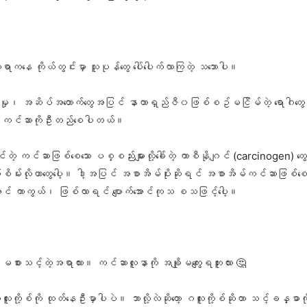
ရာကနေ ကိုယ်တွင်းမှာ သူပုန်တွေ ပေါ်ပေါက်လာကြတဲ့ သဘောပါ။
ောင်းလဲမှု၊ အဆိပ်အတောက်တွေအပြင် နာတာရှည်ဇီ၀ဖြစ်စဥ်မငြိမ်တဲ့ ရောဂါတ
ေက ကင်ဆာကိုဦးတည်စေပါတယ်။
်တဲ့ ကင်ဆာဖြစ်စေသော ပစ္စည်းများလို့ခေါ်တဲ့ ကာစီနိုဂျင် (carcinogen) တ
်းစိမ်းလိုဟာတွေပေါ့။ ဒါ့အပြင် အစာအိမ်ပိုးဆိုရင် အစာအိမ်ကင်ဆာဖြစ်စ
ောင် ကာကွယ်၊ ဖြစ်လာရင် ပျောက်အောင်ကုသ စသဖြင့်ပေါ့။
တာ မစားသင့်တဲ့အရာလား။ ကင်ဆာလူနာကို အချိုမကျွေးရဘူးလား 🤔
ကို့စ်ကို ထုတ်နေဦးမှာပါပဲ။ ဘာလို့လဲဆိုတော့ ဂလူးကို့စ်ဆိုတာ သင့်ခန္