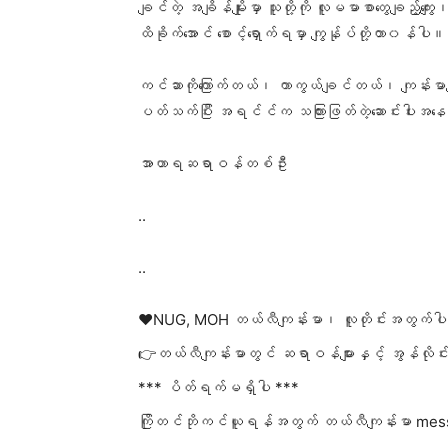
ချင်တဲ့ အချိန်မျိုးမှာ သူတို့ကို လူမမာစာတွေချည့်
ထိခိုက်အောင် စောင့်ရှောက်ရမှာ ကျွန်ုပ်တို့တာ၀န်ပါ။
ကင်ဆာကိုကြောက်တယ်၊ ကာကွယ်ချင်တယ်၊ ကျန်းမာချင်တ
ပတ်သက်ပြီး အရင်င်က သကြားဖြတ်တဲ့ဆောင်းပါးအ
အာဟာရဆရာဝန်တစ်ဦး
..
..
❤️NUG, MOH တယ်လီကျန်းမာ၊ လူတိုင်းအတွက်ပါ
👉တယ်လီကျန်းမာတွင် ဆရာဝန်များနှင့် အွန်လိုင
*** ပိတ်ရက်မရှိပါ ***
ကြိုတင်ဘိုကင်ယူရန်အတွက် တယ်လီကျန်းမာ mes