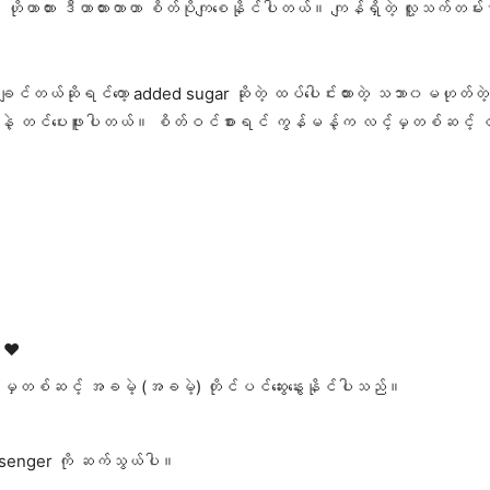
ကျွေး၊ ဟိုဟာတား ဒီဟာတားတာဟာ စိတ်ပိုကျစေနိုင်ပါတယ်။ ကျန်ရှိတဲ့ လူ့သက်တမ်
ယ်ဆိုရင်တော့ added sugar ဆိုတဲ့ ထပ်ပေါင်းထားတဲ့ သဘာ၀မဟုတ်တဲ့ သကြား
နေနဲ့ တင်ပေးဖူးပါတယ်။ စိတ်ဝင်စားရင် ကွန်မန့်က လင့်မှတစ်ဆင့် 
 ❤️
်းမှတစ်ဆင့် အခမဲ့ (အခမဲ့) တိုင်ပင်ဆွေးနွေးနိုင်ပါသည်။
senger ကို ဆက်သွယ်ပါ။