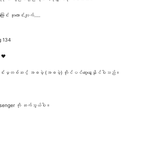
ြောင်း ဆုတောင်းလျက်…..
g 134
 ❤️
ုင်းမှတစ်ဆင့် အခမဲ့ (အခမဲ့) တိုင်ပင်ဆွေးနွေးနိုင်ပါသည်။
senger ကို ဆက်သွယ်ပါ။