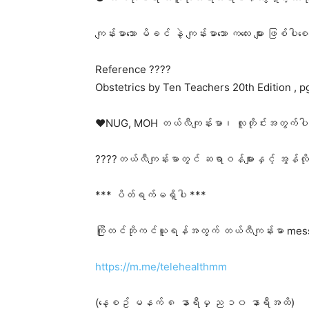
ကျန်းမာသော မိခင် နဲ့ ကျန်းမာသော ကလေး များ ဖြစ်ပါစေက
Reference ????
Obstetrics by Ten Teachers 20th Edition , p
❤️NUG, MOH တယ်လီကျန်းမာ၊ လူတိုင်းအတွက်ပါ
????တယ်လီကျန်းမာတွင် ဆရာဝန်များနှင့် အွန်လိ
*** ပိတ်ရက်မရှိပါ ***
ကြိုတင်ဘိုကင်ယူရန်အတွက် တယ်လီကျန်းမာ mes
https://m.me/telehealthmm
(နေ့စဥ် မနက် ၈ နာရီမှ ည ၁၀ နာရီအထိ)