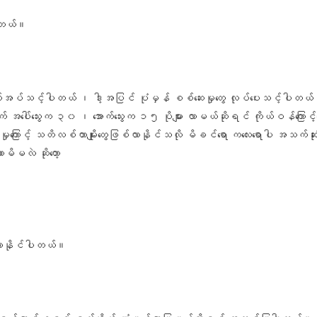
ါတယ်။
 ဗိုက်အပ်သင့်ပါတယ် ၊ ဒါ့အပြင် ပုံမှန် စစ်ဆေးမှုတွေ လုပ်ပေးသင့်ပါတယ
 အပေါ်သွေးက ၃၀ ၊ အောက်သွေးက ၁၅ ပိုများ လာမယ်ဆိုရင် ကိုယ်ဝန်ကြောင့်သွေး
ုကြောင့် သတိလစ်တာမျိုးတွေဖြစ်လာနိုင်သလို မိခင်ရော ကလေးရောပါ အသက်ဆုံ
ိမလဲ ဆိုတော့
ြစ်လာနိုင်ပါတယ်။