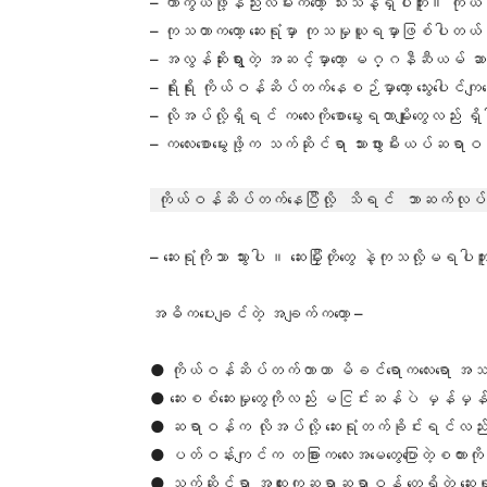
– ကာကွယ်ဖို့နည်းလမ်းကတော့ သီးသန့်ရှိပါဘူး။ 
– ကုသတာကတော့ ဆေးရုံမှာ ကုသမှုယူရမှာဖြစ်ပါတယ
– အလွန်ဆိုးရွားတဲ့ အဆင့်မှာတော့ မဂ္ဂနီဆီယမ် ဆ
– ရိုးရိုး ကိုယ်ဝန်ဆိပ်တက်နေစဉ်မှာတော့ သွေးပေါင်
– လိုအပ်လို့ရှိရင် ကလေးကိုစောမွေးရတာမျိုးတွေလည်း 
– ကလေးစောမွေးဖို့က သက်ဆိုင်ရာ သားဖွားမီးယပ်ဆရာ
ကိုယ်ဝန်ဆိပ်တက်နေပြီလို့ သိရင် ဘာဆက်လု
– ဆေးရုံကိုသာ သွားပါ ။ ဆေးမြှီးတိုတွေ နဲ့ကုသလို့မ
အဓိကပေးချင်တဲ့ အချက်ကတော့ –
● ကိုယ်ဝန်ဆိပ်တက်တာဟာ မိခင်ရောကလေးရော အသက်အ
● ဆေးစစ်ဆေးမှုတွေကိုလည်း မငြင်းဆန်ပဲ မှန်မှန
● ဆရာဝန်က လိုအပ်လို့ ဆေးရုံတက်ခိုင်းရင်လည်း 
● ပတ်ဝန်းကျင်က တခြားကလေးအမေတွေပြောတဲ့စကားကို နား
● သက်ဆိုင်ရာ အထူးကုဆရာဆရာဝန် တွေရှိတဲ့ ဆေးရုံကိ