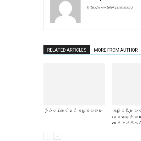
http://www.telekyanmar.org
RELATED ARTICLES
MORE FROM AUTHOR
ကိုယ်ဝန်ဆောင်နှင့် အယူအဆအမှား
အမျိုးသမီးများ လစ
ဝေဒနာတွေကို အစာ
အောင် ဘယ်လိုလု