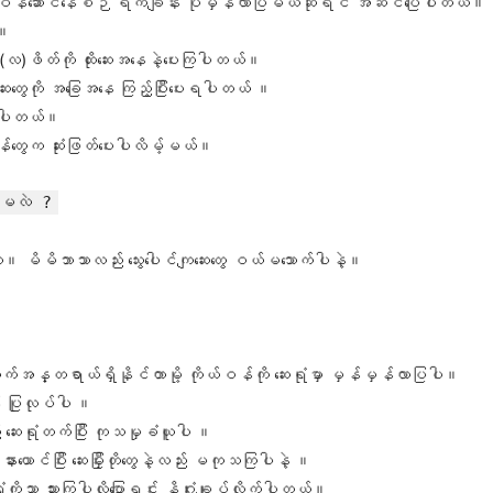
ကိုယ်ဝန်ဆောင်နေစဉ် ရက်ချိန်း ပုံမှန်လာပြမယ်ဆိုရင် အဆင်ပြေပါတယ်။
်။
ာ(လ)ဖိတ်ကို ထိုးဆေးအနေနဲ့ပေးကြပါတယ်။
ကျဆေးတွေကို အခြေအနေ ကြည့်ပြီးပေးရပါတယ် ။
ရှိပါတယ်။
ဝန်တွေက ဆုံးဖြတ်ပေးပါလိမ့်မယ်။
ပ်မလဲ ?
ရပါဘူး။ မိမိဘာသာလည်း သွေးပေါင်ကျဆေးတွေ ဝယ်မသောက်ပါနဲ့။
န္တရာယ်ရှိနိုင်တာမို့ ကိုယ်ဝန်ကို ဆေးရုံမှာ မှန်မှန်လာပြပါ။
် ပြုလုပ်ပါ ။
ဆေးရုံတက်ပြီး ကုသမှုခံယူပါ ။
ယောင်ပြီး ဆေးမြှီးတိုတွေနဲ့လည်း မကုသကြပါနဲ့ ။
ုသာ သွားကြပါလို့ပြောရင်း နိဂုံးချုပ်လိုက်ပါတယ်။