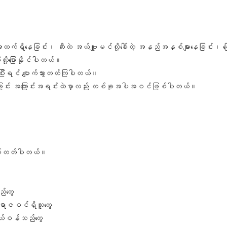
်ရှိနေခြင်း၊ ဆီးထဲ အယ်ဗျူမင်လို့ခေါ်တဲ့ အနည်အနှစ်များနေခြင်း၊ ခြေ
လို့ပြောနိုင်ပါတယ်။
ေးပြီးရင် ပျောက်သွားတတ်ကြပါတယ်။
းရခြင်း အကြောင်းအရင်းထဲမှာလည်း တစ်ခုအပါအဝင်ဖြစ်ပါတယ်။
ြစ်တတ်ပါတယ်။
်တွေ
ရာဇဝင်ရှိသူတွေ
ကိုယ်ဝန်သည်တွေ