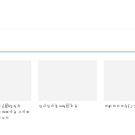
ဉ်ကြုံတွေ့ရတဲ့
လွယ်လွယ်ခွဲမမွေးကြပါနဲ့
အယူအဆအလွဲ (၂
းအသောက်နဲ့ သက်သာ
ပ်မလဲ