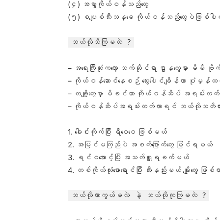
(၄) အမွှာကိုယ်ဝန်သည်တွေ
(၅) စပျစ်သီးသန္ဓေ ကိုယ်ဝန်သည်တွေပဲဖြစ်ပ
ဘယ်လိုသိကြမလဲ ?
– အရေးကြီးဆုံးကတော့ သက်ဆိုင်ရာ ဌာနတွေမှာ မိမိ
– ကိုယ်ဝန်ဆောင်နေစဉ် သွေးပေါင်ချိန်ဟာ ပုံမှန်ထက်
– တချို့တွေမှာ မိခင်ဟာ ကိုယ်ဝန်ဆိပ် အရမ်းတက်မှ
– ကိုယ်ဝန်ဆိပ်အရမ်းတက်လာရင် ဘယ်လိုသတိထားမ
1. ခေါင်းကိုက်ပြီး ရီဝေဝေ ဖြစ်မယ်
2. အမြင်မကြည်ပဲ အစက်ပြောက်တွေ မြင်ရမယ်
3. ရင်ဝအောင့်ပြီး အသက်ရှူရခက်မယ်
4. တစ်ကိုယ်လုံးဖောရောင်ပြီး ဆီးနည်းမယ် မျိုးတွေ ဖ
ဘယ်လိုကာကွယ်မလဲ နဲ့ ဘယ်လိုကုကြမလဲ ?