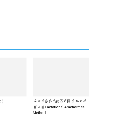
၅)
မိခင်နို့တိုက်ကျွေးခြင်းဖြင့် သားဆက်
ခြားနည်း Lactational Amenorrhea
Method