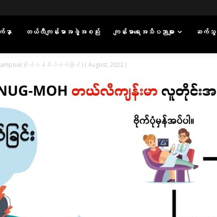
်နှာ
တယ်လီကျန်းမာအဖွဲ့အစည်း
ကျန်းမာရေးအသိပညာများ
ဆက်သွ
lampsia(ကိုယ်ဝန်ဆိပ်တက်ခြင်း ) ( August, 2022 )