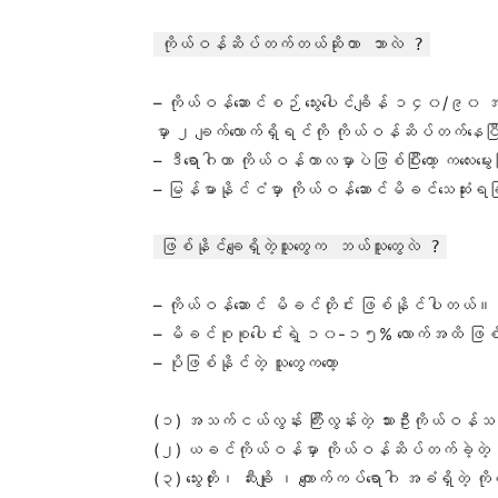
ကိုယ်ဝန်ဆိပ်တက်တယ်ဆိုတာ ဘာလဲ ?
– ကိုယ်ဝန်ဆောင်စဉ် သွေးပေါင်ချိန် ၁၄၀/၉၀ အထက
မှာ ၂ ချက်လောက်ရှိရင်ကို ကိုယ်ဝန်ဆိပ်တက်နေပြီ
– ဒီရောဂါဟာ ကိုယ်ဝန်ကာလမှာပဲဖြစ်ပြီးတော့ ကလေးမွ
– မြန်မာနိုင်ငံမှာ ကိုယ်ဝန်ဆောင်မိခင်သေဆုံ
ဖြစ်နိုင်ချေရှိတဲ့သူတွေက ဘယ်သူတွေလဲ ?
– ကိုယ်ဝန်ဆောင် မိခင်တိုင်း ဖြစ်နိုင်ပါတယ်။
– မိခင်စုစုပေါင်းရဲ့ ၁၀-၁၅% လောက်အထိ ဖ
– ပိုဖြစ်နိုင်တဲ့ သူတွေကတော့
(၁) အသက်ငယ်လွန်း ကြီးလွန်းတဲ့ သားဦးကိုယ်ဝန်သည
(၂) ယခင်ကိုယ်ဝန်မှာ ကိုယ်ဝန်ဆိပ်တက်ခဲ့တဲ့ 
(၃) သွေးတိုး၊ ဆီးချို ၊ ကျောက်ကပ်ရောဂါ အခံရှိတဲ့ 