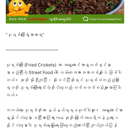
“ပုရစ်ကြော်ရဲ့အာဟာရ”
————————————
ပုရစ်ကြော် (Fried Crickets) ဟာ အရှေ့တောင်အာရှတစ်ခွင်မှာ
နာမည်ကြီးတဲ့ Street Food ခေါ် လမ်းဘေးအစားအစာတစ်မျိုးပဲ ဖြစ်ပါ
တယ်။ ခုလို မိုးဦးကျပြီ၊ မိုးဝင်ပြီဆိုရင် ပုရစ်သံတညံညံကြား
ရသလို ပုရစ်ကြော်ရောင်းတဲ့ဆိုင်တွေလည်း တစ်စတစ်စပိုများလာကြပါ
တယ်။
တကယ်တော့ ပုရစ်ဆိုတာ နှယ်နှယ်ရရမဟုတ်ပါဘူး။ အရှေ့တောင်အာ
ရှနိုင်ငံတွေမှာ စပြီးစားကြရာကနေ ခုဆို မြောက်အမေရိကနဲ့ဥရောပ
နိုင်ငံတွေမှာပါ ပုရစ်မွေးမြူရေးခြံတွေတည်ဆောက်ပြီး ကျယ်ကျယ်ပြန့်