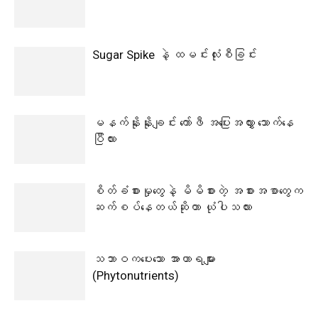
Sugar Spike နဲ့ ထမင်းလုံးစီခြင်း
မနက်နိုးနိုးချင်း ကော်ဖီ အပြေးအလွှား သောက်နေ
ပြီလား
စိတ်ခံစားမှုတွေနဲ့ မိမိစားတဲ့ အစားအစာတွေက
ဆက်စပ်နေတယ်ဆိုတာ ယုံပါသလား
သဘာဝကပေးသော အာဟာရများ
(Phytonutrients)