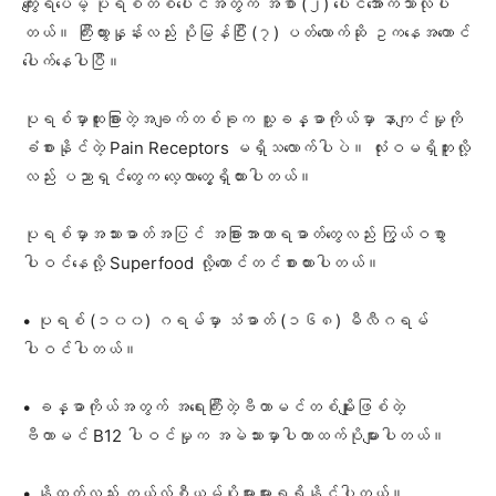
ကျွေးရပေမဲ့ ပုရစ်တစ်ပေါင်အတွက် အစာ (၂) ပေါင်အောက်သာလိုပါ
တယ်။ ကြီးထွားနှုန်းလည်း ပိုမြန်ပြီး (၇) ပတ်လောက်ဆို ဥကနေအကောင်
ပေါက်နေပါပြီ။
ပုရစ်မှာထူးခြားတဲ့အချက်တစ်ခုက သူ့ခန္ဓာကိုယ်မှာ နာကျင်မှုကို
ခံစားနိုင်တဲ့ Pain Receptors မရှိသလောက်ပါပဲ။ လုံးဝမရှိဘူးလို့
လည်း ပညာရှင်တွေက လေ့လာတွေ့ရှိထားပါတယ်။
ပုရစ်မှာအသားဓာတ်အပြင် အခြားအာဟာရဓာတ်တွေလည်း ကြွယ်ဝစွာ
ပါဝင်နေလို့ Superfood လို့တောင်တင်စားထားပါတယ်။
• ပုရစ် (၁၀၀) ဂရမ်မှာ သံဓာတ် (၁၆၈) မီလီဂရမ်
ပါဝင်ပါတယ်။
• ခန္ဓာကိုယ်အတွက် အရေးကြီးတဲ့ဗီတာမင်တစ်မျိုးဖြစ်တဲ့
ဗီတာမင် B12 ပါဝင်မှုက အမဲသားမှာပါတာထက်ပိုများပါတယ်။
• နို့ထက်လည်း ကယ်လ်စီယမ်ပိုများများရရှိနိုင်ပါတယ်။