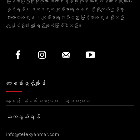
မြန်မာပြည်သူလူထုအား အကောင်းမွန်ဆုံး ကျန်းမာရေး ၀န်ဆောင်မှုများပေး
နိုင်ရန်၊ ဖက်ဒရယ် ကျန်းမာရေးစနစ် ပိုမိုကျယ်ပြန့်စွာ
အားကောင်းစေရန် ၊ ကျန်းမာရေးအသိပညာ မြင့်မားစေရန် တို့သည်
ကျွန်ုပ်တို့၏ မျှော်ရည်ချက်ဖြစ်ပါသည်။
ဆေးခန်းဖွင့်ချိန်
နေ့စဥ်: နံနက် ၀၈:၀၀ - ည ၁၀:၀၀
ဆက်သွယ်ရန်
info@telekyanmar.com