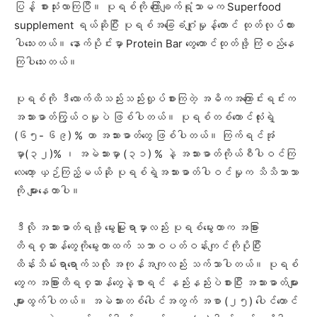
ပြန့် စားသုံးလာကြပြီ။ ပုရစ်ကို ကြော်ချက်ရုံသာမက Superfood
supplement ရယ်ဆိုပြီး ပုရစ်အခြေခံဂျုံမှုန့်တောင် ထုတ်လုပ်ထား
ပါသေးတယ်။ နောက်ပိုင်းမှာ Protein Bar တွေတောင်ထုတ်ဖို့ ကြံစည်နေ
ကြပါသေးတယ်။
ပုရစ်ကို ဒီလောက်ထိသည်းသည်းလှုပ်စားကြတဲ့ အဓိကအကြောင်းရင်းက
အသားဓာတ်ကြွယ်ဝမှုပဲ ဖြစ်ပါတယ်။ ပုရစ်တစ်ကောင်လုံးရဲ့
(၆၅- ၆၉) % ဟာ အသားဓာတ်တွေ ဖြစ်ပါတယ်။ ကြက်ရင်အုံ
မှာ(၃၂)% ၊ အမဲသားမှာ (၃၁) % နဲ့ အသားဓာတ်ကိုယ်စီပါဝင်ကြ
လေတော့ ယှဉ်ကြည့်မယ်ဆို ပုရစ်ရဲ့အသားဓာတ်ပါဝင်မှုက သိသိသာသာ
ကို များနေတာပါ။
ဒီလို အသားဓာတ်ရဖို့ မွေးမြူရာမှာလည်း ပုရစ်မွေးတာက အခြား
တိရစ္ဆာန်တွေကိုမွေးတာထက် သဘာဝပတ်ဝန်းကျင်ကိုပိုပြီး
ထိန်းသိမ်းရာရောက်သလို အကုန်အကျလည်း သက်သာပါတယ်။ ပုရစ်
တွေက အခြားတိရစ္ဆာန်တွေနဲ့စာရင် နည်းနည်းပဲစားပြီး အသားဓာတ်များ
များထွက်ပါတယ်။ အမဲသားတစ်ပေါင်အတွက် အစာ (၂၅) ပေါင်တောင်