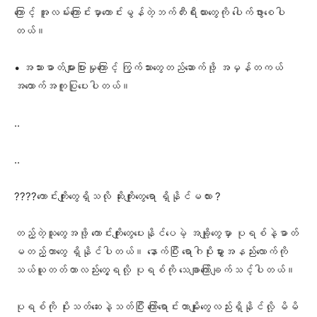
ကြောင့် အူလမ်းကြောင်းမှာကောင်းမွန်တဲ့ဘက်တီးရီးယားတွေကို ပေါက်ဖွားစေပါ
တယ်။
• အသားဓာတ်များပြားမှုကြောင့် ကြွက်သားတွေတည်ဆောက်ဖို့ အမှန်တကယ်
အထောက်အကူပြုပေးပါတယ်။
..
..
????ကောင်းကျိုးတွေရှိသလို ဆိုးကျိုးတွေရော ရှိနိုင်မလား ?
တည့်တဲ့သူတွေအဖို့ ကောင်းကျိုးတွေပေးနိုင်ပေမဲ့ အချို့တွေမှာ ပုရစ်နဲ့ဓာတ်
မတည့်တာတွေ ရှိနိုင်ပါတယ်။ နောက်ပြီး ရောဂါပိုးမွှားအနည်းလောက်ကို
သယ်ယူတတ်တာလည်းတွေ့ရလို့ ပုရစ်ကို သေချာကြော်ချက်သင့်ပါတယ်။
ပုရစ်ကို ပိုးသတ်ဆေးနဲ့သတ်ပြီး ကြော်ရောင်းတာမျိုးတွေလည်းရှိနိုင်လို့ မိမိ