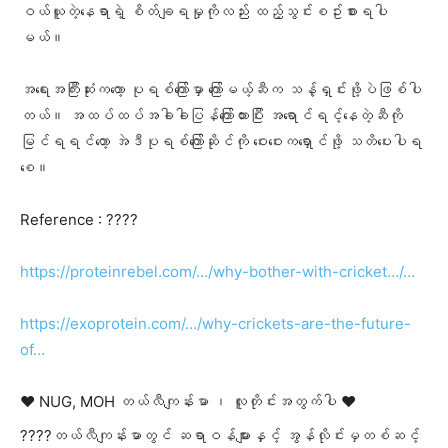
ဝယ်ယူတဲ့နေရာရဲ့ စိတ်ချရမှုကိုလည်း ထည့်သွင်းစဥ်းစားရပါ
မယ်။
အရေးအကြီးဆုံးကတော့ ပုရစ်ကြော်မှာ ကြော်မယ့်ဆီက သန့်ရှင်းဖို့ပဲဖြစ်ပါ
တယ်။ အထပ်ထပ်အခါခါပြန်ကြော်ထားပြီး အရောင်ရင့်နေတဲ့ဆီကို
မြင်ရရင်တော့ အဲဒီပုရစ်ကြော်ဆိုင်ကို ဝေးဝေးကရှောင်ဖို့ သတိပေးပါရ
စေ။
Reference : ????
https://proteinrebel.com/…/why-bother-with-cricket…/…
https://exoprotein.com/…/why-crickets-are-the-future-
of…
❤️ NUG, MOH တယ်လီကျန်းမာ ၊ လူတိုင်းအတွက်ပါ ❤️
????တယ်လီကျန်းမာတွင် ဆရာဝန်များနှင့် အွန်လိုင်းမှတစ်ဆင့်