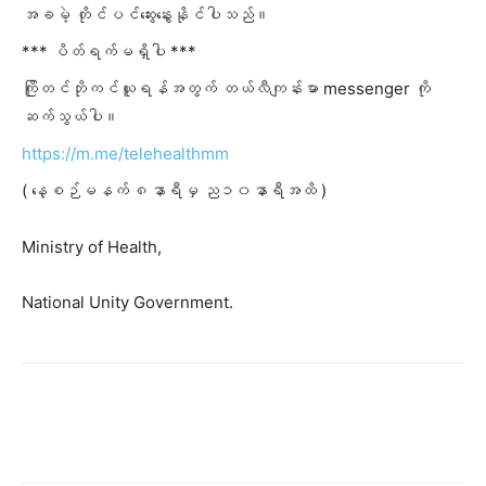
အခမဲ့ တိုင်ပင်ဆွေးနွေးနိုင်ပါသည်။
*** ပိတ်ရက်မရှိပါ ***
ကြိုတင်ဘိုကင်ယူရန်အတွက် တယ်လီကျန်းမာ messenger ကို
ဆက်သွယ်ပါ။
https://m.me/telehealthmm
( နေ့စဉ်မနက် ၈နာရီမှ ည၁၀နာရီအထိ )
Ministry of Health,
National Unity Government.