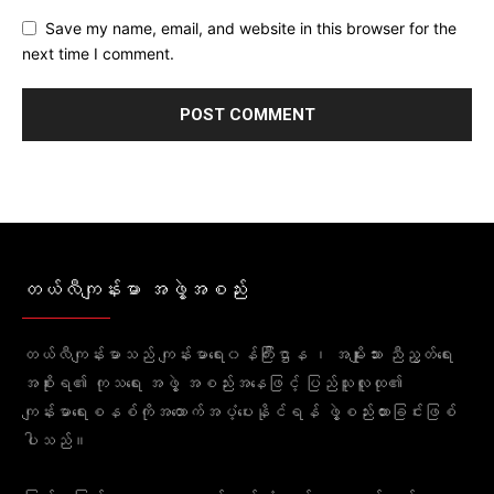
Save my name, email, and website in this browser for the
next time I comment.
တယ်လီကျန်းမာ အဖွဲ့အစည်း
တယ်လီကျန်းမာသည် ကျန်းမာရေး၀န်ကြီးဌာန ၊ အမျိုးသား ညီညွတ်ရေး
အစိုးရ၏ ကုသရေး အဖွဲ့ အစည်းအနေဖြင့် ပြည်သူလူထု၏
ကျန်းမာရေးစနစ်ကိုအထောက်အပံ့ပေးနိုင်ရန် ဖွဲ့စည်းထားခြင်းဖြစ်
ပါသည်။