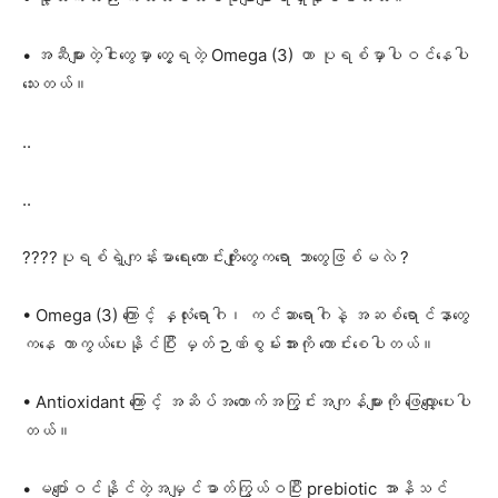
• အဆီများတဲ့ငါးတွေမှာ တွေ့ရတဲ့ Omega (3) ဟာ ပုရစ်မှာပါဝင်နေပါ
သေးတယ်။
..
..
????ပုရစ်ရဲ့ကျန်းမာရေးကောင်းကျိုးတွေကရော ဘာတွေဖြစ်မလဲ ?
• Omega (3) ကြောင့် နှလုံးရောဂါ၊ ကင်ဆာရောဂါနဲ့ အဆစ်ရောင်နာတွေ
ကနေ ကာကွယ်ပေးနိုင်ပြီး မှတ်ဉာဏ်စွမ်းအားကို ကောင်းစေပါတယ်။
• Antioxidant ကြောင့် အဆိပ်အတောက်အကြွင်းအကျန်များကို ဖြေလျှော့ပေးပါ
တယ်။
• မပျော်ဝင်နိုင်တဲ့အမျှင်ဓာတ်ကြွယ်ဝပြီး prebiotic အာနိသင်