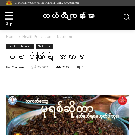
An official website of the National Unity Government
တယ်လီကျန်းမာ
မီနူး
Home
Health Education
Nutrition
Health Education
Nutrition
ပုရစ်ကြော်ရဲ့ အာဟာရ
By
Cosmos
-
ဇွန် 25, 2023
2462
0
Facebook
X
Pinterest
WhatsA