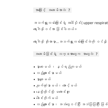
ဘာကြောင့် အအေးမိတာလဲ ?
အသက်ရှူလမ်းကြောင်းရဲ့ အပေါ်ပိုင်း( upper respir
ရောဂါပိုးဝင်တာ ဖြစ်ပါတယ်။
ရောဂါပိုး ဆိုတာမှာ…အသက်ရှူလမ်းကြောင်းထဲကို ဝင်န
အအေးမိခြင်းရဲ့ လက္ခဏာတွေက ဘာတွေလဲ ?
• နှာစေးမယ် ၊ နှပ်ရည်ကျမယ်
• လည်ချောင်းနာမယ်
• နှာချေမယ်
• မျက်လုံးနာမယ်၊ အောင့်မယ်
• နေလို့ထိုင်လို့ မကောင်းဘူး
• ခေါင်းကိုက်မယ်
• လည်ချောင်းနာ၊ အသံတွေဝင်ပြီး အသံသြသြကြီး ဖြ