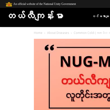
An official website of the National Unity Government
တယ်လီကျန်းမာ
ပင်မစာမျက
Home
About Diseases
Common Cold (အအေးမိဝေဒန