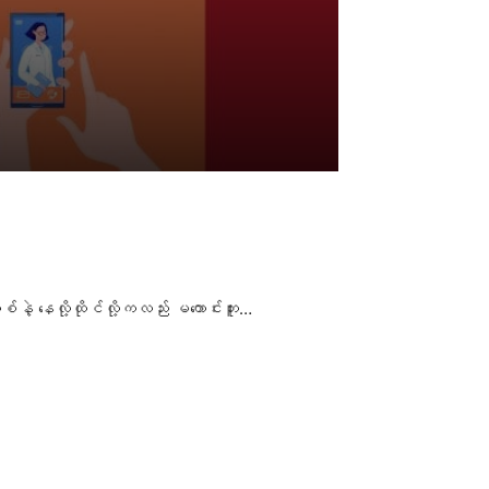
နဲ့ နေလို့ထိုင်လို့ကလည်း မကောင်းဘူး…