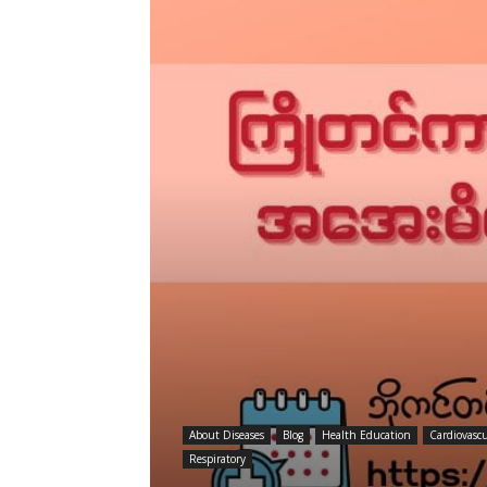
About Diseases
Blog
Health Education
Cardiovasc
Respiratory