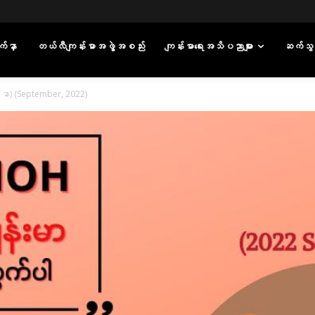
်နှာ
တယ်လီကျန်းမာအဖွဲ့အစည်း
ကျန်းမာရေးအသိပညာများ
ဆက်သွ
ာ) (September, 2022)