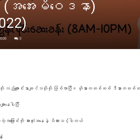
 (အအေးမိဝေဒနာ)
022)
1030
0
Facebook
X
Pinterest
WhatsApp
်သလိုလို လည်ချောင်းနာချင်သလိုလို ဖြစ်လာပြီ။ ဟိုနားတဆစ်ဆစ် ဒီနားတဆစ်ဆစ်
ချာနေပါပြီ
တဲ့အကြောင်းကို အားလုံးအနေနဲ့ သိထားသင့်ပါတယ်
ာ်