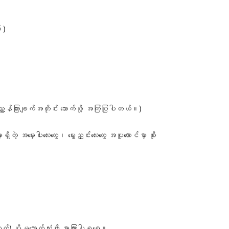
 )
ှန်ကြားချက်အတိုင်း သောက်ဖို့ အကြံပြုပါတယ်။)
့ အမှေးပါးလေးတွေ၊ မွှေးညှင်းလေးတွေ အပူလောင်မှာ စိုး
) ပိုမသောက်သုံးဖို့ မှာကြားပါရစေ။