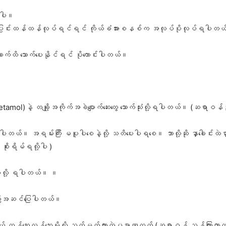
ယူပါ။
ှား ပြင်းပြင်းထန်ထန်လုပ်ရင်ရင် ကိုယ်ခံအားစနစ်က အလုပ်ပိုလုပ်ရပါတယ်
လောက်ထိ သောက်ပေးနိုင်ရင် ပိုကောင်းပါတယ်။
etamol)နဲ့ တချို့အကိုက်အခဲပျောက်ဆေးတွေ သောက်သုံးလို့ရပါတယ်။ (ဆရာဝန်ညွ
်ပါတယ်။ အရမ်းကြီး မပူပါစေနဲ့လို့ သတိပေးပါရစေ။ ဘာလို့ဆို နှာခေါင်းထဲမှာရှိတဲ
စိုးရိမ်ရလို့ပါ )
စွဲပေးလို့ ရပါတယ်။ ။
ု့လည်းအဆင်ပြေပါတယ်။
် တန်ဆေးလွန်ဘေးမို့လို့ သတ်မှတ်ထားတဲ့ပမာဏထက် (ဆရာဝန် ညွှန်ကြားတာထက်