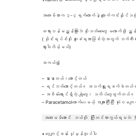
အအေးမိတာက ၃-၄ရက်လောက်နဲ့ ပျောက်ကင်းနိုင်သလ
ဆရာဝန်မညွှန်ကြားဘဲ ပိုးသတ်ဆေးတွေ မသောက်ဖို့ ညွှ
( ဗိုင်းရပ်စ်ပိုး ကူးခံရတာဖြစ်တဲ့အတွက် ဘက်တီးရီးယာ
သွားပါလိမ့်မယ်)
အကယ်၍
– နားနာတယ်၊အောင့်တယ်
– ရင်ဘတ်အောင့်တယ်။ အသက်ရှူရခက်ခဲတယ်
– အစိမ်း‌ရောင်ရှိတဲ့ ချွဲတွေ၊ သလိပ်တွေထွက်တယ်။
– Paracetamolသောက်ပေမယ့် အဖျားကြီးပြီး လုံး
အအေးမမိအောင် ဘယ်လို ကြိုတင်ကာကွယ်ရမလဲ 
• လေ့ကျင့်ခန်း ပုံမှန်လုပ်ပါ