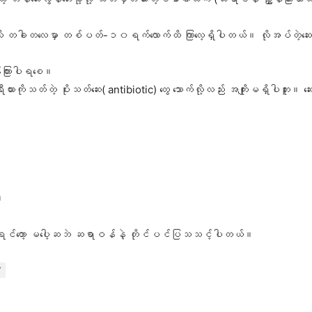
ို တခါတလေမှာ တစ်ပတ်-၁၀ရက်လောက်ထိ ကြာလေ့ရှိပါတယ်။ လိုအပ်တဲ့ဆေးဝ
န်ကြားပါရစေ။
းကိုသတ်တဲ့ ပိုးသတ်ဆေး( antibiotic) တွေ သောက်လို့လည်း အကျိုးမရှိပါဘူး။ ဆေ
။
ဝမကျရင်တော့ မပေါ့ဆဘဲ ဆရာဝန်နဲ့ တိုင်ပင်ပြသသင့်ပါတယ်။
?