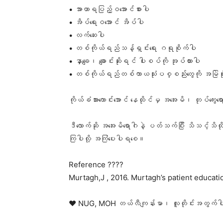
• အာဟာရပြည့်ဝအောင်စားပါ
• အိပ်ရေးဝအောင် အိပ်ပါ
• လက်ဆေးပါ
• တစ်ကိုယ်ရည်သန့်ရှင်းရေး ဂရုစိုက်ပါ
• နှာချေ၊ ချောင်းဆိုးရင် ပါးစပ်ကို အုပ်ထားပါ
• တစ်ကိုယ်‌ရည်တစ်ကာယသုံးပစ္စည်းတွေကို အမြဲပ
ကိုယ်ခံအားကောင်းအောင် နေထိုင်မှ အအေးမိ၊ တုပ်ကွေး
ဒီလောက်ဆို အအေးမိရောဂါနဲ့ ပတ်သက်ပြီး သိသင့်သိထိ
ကြပါလို့ အကြံပေးပါရစေ။
Reference ????
Murtagh,J , 2016. Murtagh’s patient educatio
❤️ NUG, MOH တယ်လီကျန်းမာ၊ လူတိုင်းအတွက်ပါ