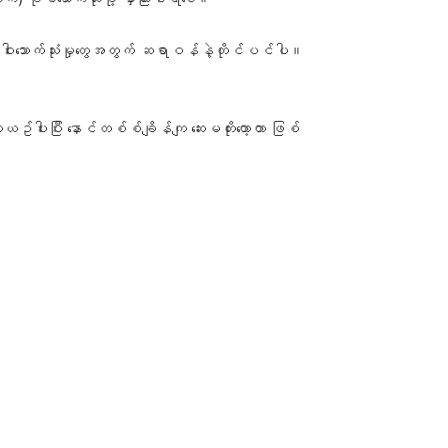
ါးသောက်သုံးမှုတွေအတွက် ဆရာဝန်နဲ့တိုင်ပင်ပါ။
းယဥ်ပါးပြီး နောင်တစ်စ်ချိန်ကျ ဆေးမတိုးတော့တာ ဖြစ်