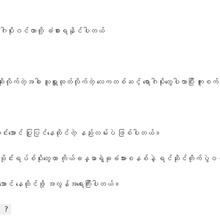
ဂါပိုးဝင်တာတို့ ခံစားရနိုင်ပါတယ်
င်းဆိုးလိုက်တဲ့အခါ သူရှူထုတ်လိုက်တဲ့ လေကတစ်ဆင့် ရောဂါပိုးတွေပါလာပြီး ကူ
င်းအောင် ပြုပြင်နေထိုင်တဲ့ နည်းလမ်းပဲ ဖြစ်ပါတယ်။
ဗိုင်းရပ်စ်ပိုးတွေဟာ ကိုယ်ခန္ဓာရဲ့ခုခံအားစနစ်နဲ့ ရင်ဆိုင်တိုက်ပွဲ
်းအောင် နေထိုင်ဖို့ အလွန်အရေးကြီးပါတယ်။
ဲ ?