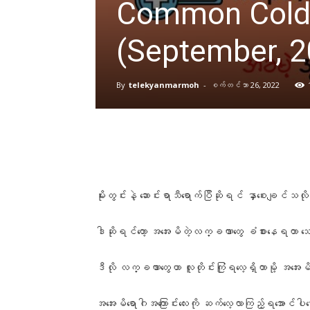
Common Cold
(September, 2
By
telekyanmarmoh
-
စက်တင်ဘာ 26, 2022
မိုးတွင်းနဲ့ ဆောင်းရာသီရောက်ပြီဆိုရင် နှာစေးချင
ဒါဆိုရင်တော့ အအေးမိတဲ့လက္ခဏာတွေ ခံစားနေရတာ သေ
ဒီလို လက္ခဏာတွေဟာ လူတိုင်းကြုံရလေ့ရှိတာမို့ အအေးမိ
အအေးမိရောဂါအကြောင်းလေးကို ဆက်လေ့လာကြည့်ရအောင်ပါနေ