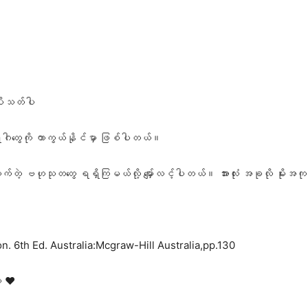
ိုးသတ်ပါ
ရောဂါတွေကို ကာကွယ်နိုင်မှာ ဖြစ်ပါတယ်။
ုက်တဲ့ ‌ဗဟုသုတတွေ ရရှိကြမယ်လို့ မျှော်လင့်ပါတယ်။ အားလုံး အခုလို မိုးအ
n. 6th Ed. Australia:Mcgraw-Hill Australia,pp.130
 ❤️