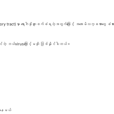
atory tract)မှာ ရောဂါပိုးကူးစက်ခံရတဲ့အတွက်ကြောင့် အအေးမိလက္ခဏာတွေ ခံစ
ိုင်တဲ့ ဘယ်virusကြောင့်မဆို ဖြစ်နိုင်ပါတယ်။
စ်နေမယ်