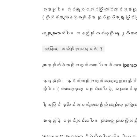
အနားယူပါ။ အိပ်ရေးဝဝအိပ်ပြီး ကောင်းကောင်းအနား
( ကိုယ်ခံအားကျနေတဲ့အချိန်မှာ လှုပ်လှုပ်ရှားရ
‌ရေများများသောက်ပါ။ အနည်းဆုံး တစ်နေ့ကို ရေ ၂လီတာ
တခြားရော ဘယ်လိုကုသရမလဲ ?
ဖျားနာကိုက်ခဲတာတို့အတွက်ကတော့ ပါရာစီတမော (parac
နှာရည်ယို၊ နှာပိတ်တာတို့အတွက် ရေနွေး‌ငွေ့ရှူပေးနိူင
လို့ပါ။ ( ကလေးတွေမှာတေ့ မလုပ်ပေးပါနဲ့. အပူလောင်မှာ 
ဒါ့အပြင် နှာခေါင်းအစက်ချဆေးတို့လို ဆေးမျိုးတွေ သုံး
ဆားရည်နဲ့ ပလုပ်ကျင်းပေးပါ။ ငုံ‌ဆေးတွေ ငုံပေးလိ
Vitamin C အားဆေးလေးတွေ မှီဝဲလို့ရပါတယ်။ ဒါပေမယ့