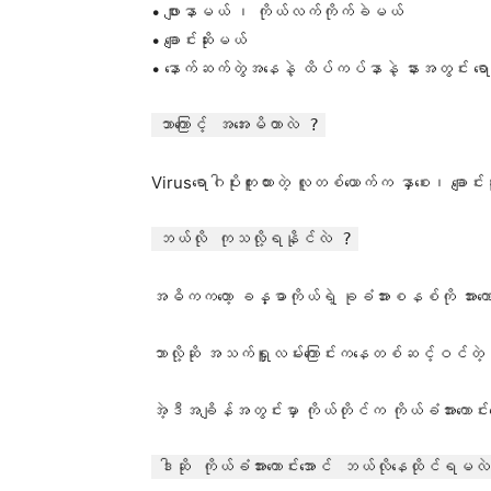
• ဖျားနာမယ် ၊ ကိုယ်လက်ကိုက်ခဲမယ်
• ချောင်းဆိုးမယ်
• နောက်ဆက်တွဲအနေနဲ့ ထိပ်ကပ်နာနဲ့ နားအတွင်း ရော
ဘာကြောင့် အအေးမိတာလဲ ?
Virusရောဂါပိုးကူးထားတဲ့ လူတစ်ယောက်က နှာစေး၊ ချော
ဘယ်လို ကုသလို့ရနိုင်လဲ ?
အဓိကကတော့ ခန္ဓာကိုယ်ရဲ့ ခုခံအားစနစ်ကို အားကော
ဘာလို့ဆို အသက်ရှူလမ်းကြောင်းကနေတစ်ဆင့်ဝင်တဲ့ 
အဲ့ဒီအချိန်အတွင်းမှာ ကိုယ်တိုင်က ကိုယ်ခံအားကောင
ဒါဆို ကိုယ်ခံအားကောင်းအောင် ဘယ်လိုနေထိုင်ရမလ