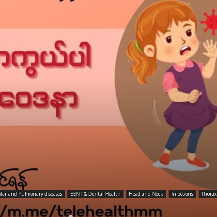
ular and Pulmonary diseases
EENT & Dental Health
Head and Neck
Infections
Thorax