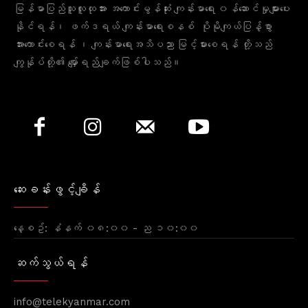
မြန်မာပြည်သူလူထုအား အကောင်းမွန်ဆုံး ကျန်းမာရေး ၀န်ဆောင်မှုများပေး
နိုင်ရန်၊ ဖက်ဒရယ် ကျန်းမာရေးစနစ် ပိုမိုကျယ်ပြန့်စွာ
အားကောင်းစေရန် ၊ ကျန်းမာရေးအသိပညာ မြင့်မားစေရန် တို့သည်
ကျွန်ုပ်တို့၏ မျှော်ရည်ချက်ဖြစ်ပါသည်။
ဆေးခန်းဖွင့်ချိန်
နေ့စဥ်: နံနက် ၀၈:၀၀ - ည ၁၀:၀၀
ဆက်သွယ်ရန်
info@telekyanmar.com