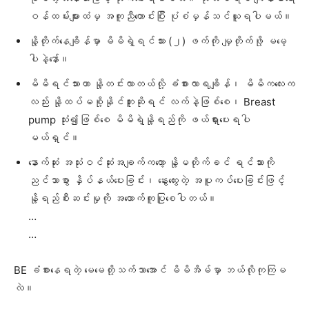
ဝန်ထမ်းများထံမှ အကူညီတောင်းပြီး ပုံစံမှန်သင်ယူရပါမယ်။
နို့တိုက်နေချိန်မှာ မိမိရဲ့ရင်သား (၂) ဖက်ကို မျှတိုက်ဖို့ မမေ့
ပါနဲ့နော်။
မိမိရင်သားဟာ နို့တင်းလာတယ်လို့ ခံစားလာရချိန်၊ မိမိကလေးက
လည်း နို့ထပ်မစို့နိုင်ဘူးဆိုရင် လက်နဲ့ဖြစ်စေ၊ Breast
pump သုံး၍ဖြစ်စေ မိမိရဲ့နို့ရည်ကို ဖယ်ရှားပေးရပါ
မယ်ရှင်။
နောက်ဆုံး အသုံးဝင်ဆုံးအချက်ကတော့ နို့မတိုက်ခင် ရင်သားကို
ညင်သာစွာ နှိပ်နယ်ပေးခြင်း၊ နွေးထွေးတဲ့ အပူကပ်ပေးခြင်းဖြင့်
နို့ရည်စီးဆင်းမှုကို အထောက်ကူပြုစေပါတယ်။
…
…
BE ခံစားနေရတဲ့ မေမေတို့သက်သာအောင် မိမိအိမ်မှာ ဘယ်လိုကုကြမ
လဲ။