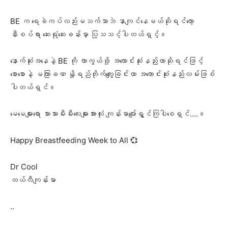
BE က ရေခဲကပ်လည်းမသက်သာဘဲ နာကျင်နေမယ်ဆိုရင်တော့
နီးစပ်ရာ ဆေးရုံဆေးခန်းမှာ ပြသသင့်ပါတယ်ရှင့်။
နောက်ဆုံးအနေနဲ့ BE ကို ကာကွယ်ဖို့ အကောင်းဆုံးနည်းဟာဆိုရင်ဖြင့်
စောစောနဲ့ မကြာခဏ နို့ရည်တိုက်ကျွေးခြင်းဟာ အကောင်းဆုံးနည်းလမ်းဖြစ်
ပါတယ်ရှင်။
မေမေများရော သားသားမီးမီးလေးများအားလုံး ကျန်းမာပျော်ရွှင်ကြပါစေရှင်….။
Happy Breastfeeding Week to All 💞
Dr Cool
တယ်လီကျန်းမာ
..