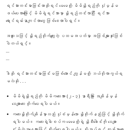
ရင်သားတင်းမာခြင်းဟာဆိုရင် မေမေတို့ မိမိနို့ရည်ကို ပုံမှန်မ
ဖယ်ပေးတာကြောင့် မိမိရဲ့ရင်သားမှာ နို့ရည်တင်းလာပြီး ရင်သား
ရောင်ရမ်းနာကျင်တာတွေ ဖြစ်စေတာပါရှင်။
အထူးသဖြင့် နို့ရည်တိုက်ကျွေးတဲ့ ပထမအပတ်မှာ အဖြစ်များဆုံးဖြစ်
ပါတယ်ရှင့်။
…
…
ဒါဆို ရင်သားတင်းမာခြင်းမဖြစ်အောင် ကျွန်မတို့ ဘယ်လိုကာကွယ်ရ
မလဲဆို . . .
မိမိရဲ့နို့ရည်ကို မိမိကလေးအား (၂-၃) နာရီခြား အချိန်မှန်
သေချာလေး တိုက်ပေးရပါမယ်။
ကလေးနို့တိုက်ချိန်မှာလည်း ပုံစံမှန်သော နို့တိုက်နည်းဖြင့် နို့တိုက်
ရပါမယ်။ ကလေးရဲ့ပါးစပ်က မေမေတို့ရဲ့ နို့သီးခေါင်းကို သေချာ
ငုံမိတဲ့အနေထားဖြင့် တိုက်ပေးရပါမယ်။ လိုအပ်ရင် ကျန်းမာရေး