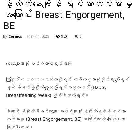
နို့တိုက်နေချိန် ရင်သားတင်းမာမှု
အကြောင်း Breast Engorgement,
BE
By
Cosmos
-
ဩဂုတ် 1, 2025
960
0
Facebook
X
Pinterest
WhatsA
မေမေများအားလုံး မင်္ဂလာပါရှင့် 🙏🏻
ဩဂုတ်လ ပထမအပတ်ဟာဆိုရင် တစ်ကမ္ဘာလုံးဆိုင်ရာ ပျော်ရွှင်
ဖွယ် မိခင်နို့တိုက်ကျွေးသည့်ရက်သတ္တပတ် (Happy
Breastfeeding Week) ဖြစ်ပါတယ်ရှင်။
ဒါကြောင့် နို့တိုက်မိခင်တွေများ အဖြစ်များဆုံး နို့တိုက်နေချိန် ရင်သား
တင်းမာမှု (Breast Engorgement, BE) အကြောင်းလေးကို ပြောပြပေးမှာ
ဖြစ်ပါတယ်။