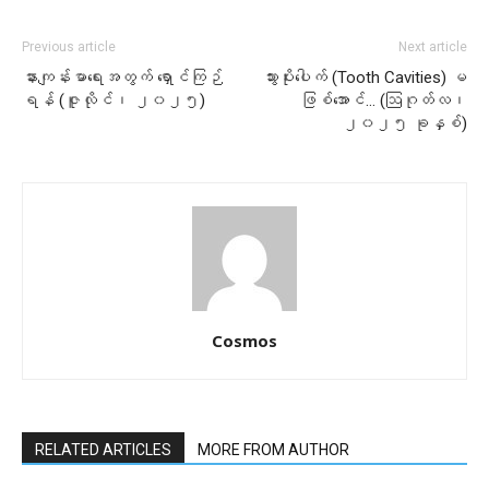
Previous article
Next article
နားကျန်းမာရေးအတွက် ရှောင်ကြဉ်
သွားပိုးပေါက် (Tooth Cavities) မ
ရန် (ဇူလိုင်၊ ၂၀၂၅)
ဖြစ်အောင်… (ဩဂုတ်လ၊
၂၀၂၅ ခုနှစ်)
Cosmos
RELATED ARTICLES
MORE FROM AUTHOR