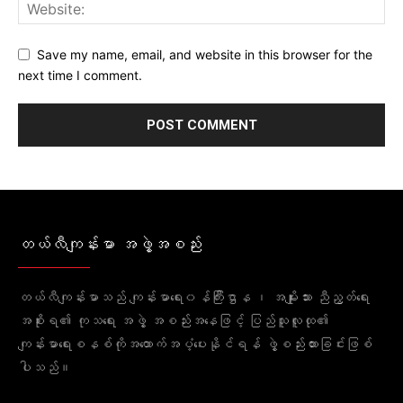
Save my name, email, and website in this browser for the
next time I comment.
တယ်လီကျန်းမာ အဖွဲ့အစည်း
တယ်လီကျန်းမာသည် ကျန်းမာရေး၀န်ကြီးဌာန ၊ အမျိုးသား ညီညွတ်ရေး
အစိုးရ၏ ကုသရေး အဖွဲ့ အစည်းအနေဖြင့် ပြည်သူလူထု၏
ကျန်းမာရေးစနစ်ကိုအထောက်အပံ့ပေးနိုင်ရန် ဖွဲ့စည်းထားခြင်းဖြစ်
ပါသည်။