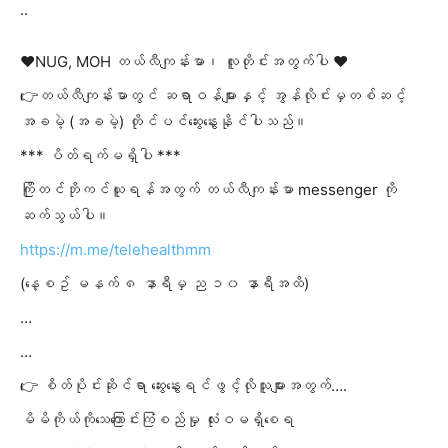
..
❤️NUG, MOH တယ်လီကျန်းမာ၊ လူတိုင်းအတွက်ပါ ❤️
👉တယ်လီကျန်းမာတွင် ဆရာဝန်များနှင့် အွန်လိုင်းမှတစ်ဆင့်
အခမဲ့ (အခမဲ့) တိုင်ပင်ဆွေးနွေးနိုင်ပါသည်။
*** ပိတ်ရက်မရှိပါ ***
ကြိုတင်ဘိုကင်ယူရန်အတွက် တယ်လီကျန်းမာ messenger ကို
ဆက်သွယ်ပါ။
https://m.me/telehealthmm
(နေ့စဥ် မနက် ၈ နာရီမှ ည ၁၀ နာရီအထိ)
…
…
👉 စိတ်ပိုင်းဆိုင်ရာ ဆွေးနွေးရင်ဖွင့်လိုသူများအတွက်….
မိမိကိုယ်ကိုသေကြောင်းကြံစည်မှု လုံးဝမရှိစေရ