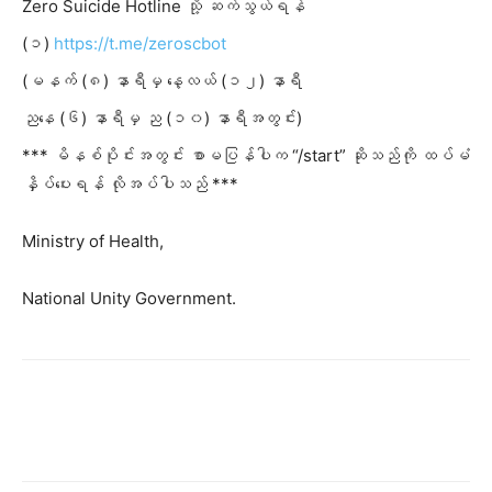
Zero Suicide Hotline သို့ ဆက်သွယ်ရန်
(၁)
https://t.me/zeroscbot
(မနက် (၈) နာရီမှ နေ့လယ် (၁၂) နာရီ
ညနေ (၆) နာရီမှ ည (၁၀) နာရီအတွင်း)
*** မိနစ်ပိုင်းအတွင်း စာမပြန်
ပါက “/start” ဆိုသည်ကို ထပ်မံ
နှိပ်ပေးရန် လိုအပ်ပါသည် ***
Ministry of Health,
National Unity Government.