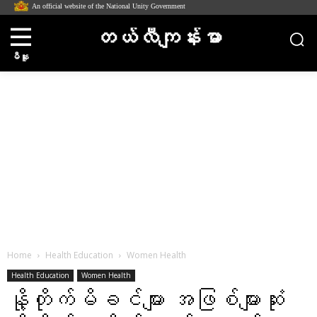
An official website of the National Unity Government
တယ်လီကျန်းမာ
မီနူး
Home
Health Education
Women Health
Health Education
Women Health
နို့တိုက်မိခင်များ အဖြစ်များဆုံး