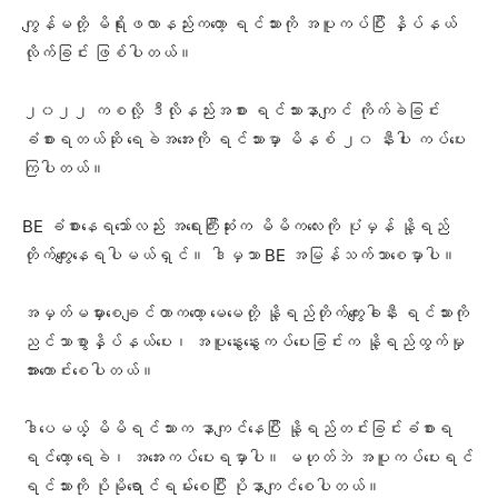
ကျွန်မတို့ မိရိုးဖလာနည်းကတော့ ရင်သားကို အပူကပ်ပြီး နှိပ်နယ်
လိုက်ခြင်း ဖြစ်ပါတယ်။
၂၀၂၂ ကစလို့ ဒီလိုနည်းအစား ရင်သားနာကျင် ကိုက်ခဲခြင်း
ခံစားရတယ်ဆို ရေခဲအအေးကို ရင်သားမှာ မိနစ် ၂၀ နီးပါး ကပ်ပေး
ကြပါတယ်။
BE ခံစားနေရသော်လည်း အရေးကြီးဆုံးက မိမိကလေးကို ပုံမှန် နို့ရည်
တိုက်ကျွေးနေရပါမယ်ရှင်။ ဒါမှသာ BE အမြန်သက်သာစေမှာပါ။
အမှတ်မမှားစေချင်တာကတော့ မေမေတို့ နို့ရည်တိုက်ကျွေးခါနီး ရင်သားကို
ညင်သာစွာနှိပ်နယ်ပေး၊ အပူနွေးနွေးကပ်ပေးခြင်းက နို့ရည်ထွက်မှု
အားကောင်းစေပါတယ်။
ဒါပေမယ့့် မိမိရင်သားက နာကျင်နေပြီး နို့ရည်တင်းခြင်းခံစားရ
ရင်တော့ ရေခဲ၊ အအေးကပ်ပေးရမှာပါ။ မဟုတ်ဘဲ အပူကပ်ပေးရင်
ရင်သားကို ပိုမိုရောင်ရမ်းစေပြီး ပိုနာကျင်စေပါတယ်။