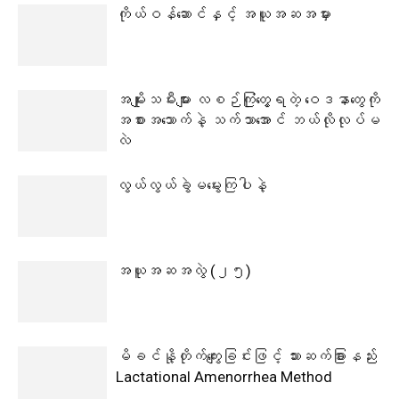
ကိုယ်ဝန်ဆောင်နှင့် အယူအဆအမှား
အမျိုးသမီးများ လစဉ်ကြုံတွေ့ရတဲ့ ဝေဒနာတွေကို
အစားအသောက်နဲ့ သက်သာအောင် ဘယ်လိုလုပ်မ
လဲ
လွယ်လွယ်ခွဲမမွေးကြပါနဲ့
အယူအဆအလွဲ (၂၅)
မိခင်နို့တိုက်ကျွေးခြင်းဖြင့် သားဆက်ခြားနည်း
Lactational Amenorrhea Method