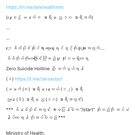
https://m.me/telehealthmm
(နေ့စဥ် မနက် ၈ နာရီမှ ည ၁၀ နာရီအထိ)
…
…
👉 စိတ်ပိုင်းဆိုင်ရာ ဆွေးနွေးရင်ဖွင့်လိုသူများအတွက်….
မိမိကိုယ်ကိုသေကြောင်းကြံစည်မှု လုံးဝမရှိစေရ
Zero Suicide Hotline သို့ ဆက်သွယ်ရန်
(၁)
https://t.me/zeroscbot
(မနက် (၈) နာရီမှ နေ့လယ် (၁၂) နာရီ
ညနေ (၆) နာရီမှ ည (၁၀) နာရီအတွင်း)
*** မိနစ်ပိုင်းအတွင်း စာမပြန်
ပါက “/start” ဆိုသည်ကို ထပ်မံ
နှိပ်ပေးရန် လိုအပ်ပါသည် ***
Ministry of Health,