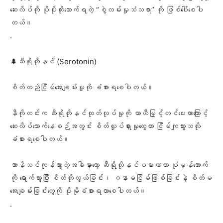
ဆေးလိပ်ကို ပိုပိုတိုးသောက်ရတဲ့ “စွဲလမ်းမှုသံသရာ” ကို ဖြစ်ပေါ်စေပါ
တယ်။
‎.
‎🌲ဆီရိုတိုနင် (Serotonin)
စိတ်တည်ငြိမ်အေးချမ်းမှုကို ခံစားရစေပါတယ်။
‎နီကိုတင်းက ဆီရိုတိုနင်ထုတ်လုပ်မှုကို ယာယီမြှင့်တင်ပေးတာကြောင့်
ဆေးလိပ်သောက်နေစဉ်အတွင်း စိတ်လှုပ်ရှားမှုတွေဟာ ငြိမ်ကျသွားသလို
ခံစားရစေပါတယ်။
‎အာနိသင်ကုန်သွားတဲ့အခါမှာတော့ ဆီရိုတိုနင်ပမာဏဟာ ပုံမှန်အောက်
ကို ရောက်သွားပြီး စိတ်တိုလွယ်ခြင်း၊ ဂနာမငြိမ်ဖြစ်ခြင်းနဲ့ စိတ်မ
အေးချမ်းခြင်းတွေကို ပိုမိုခံစားရလာစေပါတယ်။
‎.