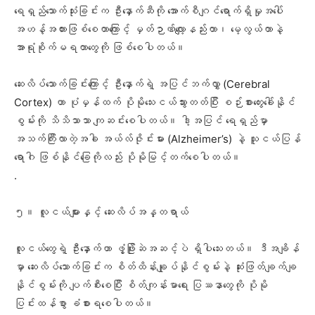
‎ရေရှည်သောက်သုံးခြင်းက ဦးနှောက်ဆီကို အောက်စီဂျင်ရောက်ရှိမှုအပေါ်
အဟန့်အတားဖြစ်စေတာကြောင့် မှတ်ဉာဏ်လျော့နည်းတာ၊ မေ့လွယ်တာနဲ့
အာရုံစိုက်မရတာတွေကို ဖြစ်စေပါတယ်။
‎ဆေးလိပ်သောက်ခြင်းကြောင့် ဦးနှောက်ရဲ့ အပြင်ဘက်လွှာ (Cerebral
Cortex) ဟာ ပုံမှန်ထက် ပိုမို‌သေးငယ်သွားတတ်ပြီး စဉ်းစားတွေးခေါ်နိုင်
စွမ်းကို သိသိသာသာ ကျဆင်းစေပါတယ်။ ဒါ့အပြင် ရေရှည်မှာ
အသက်ကြီးလာတဲ့အခါ အယ်လ်ဇိုင်းမား (Alzheimer’s) နဲ့ သူငယ်ပြန်
ရောဂါ ဖြစ်နိုင်ခြေကိုလည်း ပိုမိုမြင့်တက်စေပါတယ်။
‎.
‎၅။ လူငယ်များနှင့် ဆေးလိပ်အန္တရာယ်
‎လူငယ်တွေရဲ့ ဦးနှောက်ဟာ ဖွံ့ဖြိုးဆဲအဆင့်ပဲ ရှိပါသေးတယ်။ ဒီအချိန်
မှာ ဆေးလိပ်သောက်ခြင်းက စိတ်ထိန်းချုပ်နိုင်စွမ်းနဲ့ ဆုံးဖြတ်ချက်ချ
နိုင်စွမ်းကို ပျက်စီးစေပြီး စိတ်ကျန်းမာရေး ပြဿနာတွေကို ပိုမို
ပြင်းထန်စွာ ခံစားရစေပါတယ်။