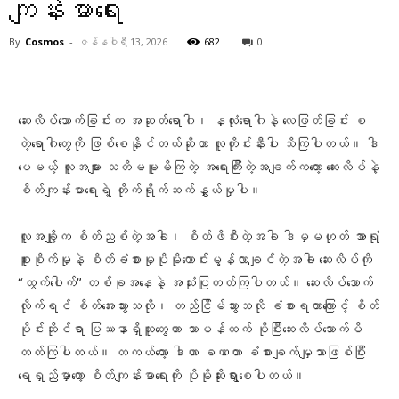
ကျန်းမာရေး‎
By
Cosmos
-
ဇန်နဝါရီ 13, 2026
682
0
Facebook
X
Pinterest
WhatsA
ဆေးလိပ်သောက်ခြင်းက အဆုတ်ရောဂါ၊ နှလုံးရောဂါနဲ့ လေဖြတ်ခြင်း‌ စ
တဲ့‌ရောဂါတွေကို ဖြစ်စေနိုင်တယ်ဆိုတာ လူတိုင်းနီးပါး သိကြပါတယ်။ ဒါ
ပေမယ့် လူအများ သတိမမူမိကြတဲ့ အရေးကြီးတဲ့အချက်ကတော့ ဆေးလိပ်နဲ့
စိတ်ကျန်းမာရေးရဲ့ တိုက်ရိုက်ဆက်နွှယ်မှုပါ။
‎လူအချို့က စိတ်ညစ်တဲ့အခါ၊ စိတ်ဖိစီးတဲ့အခါ ဒါမှမဟုတ် အာရုံ
စူးစိုက်မှုနဲ့ စိတ်ခံစားမှုပိုမို‌ကောင်းမွန်လာချင်တဲ့အခါ ဆေးလိပ်ကို
“ထွက်ပေါက်” တစ်ခုအနေနဲ့ အသုံးပြုတတ်ကြပါတယ်။ ဆေးလိပ်သောက်
လိုက်ရင် စိတ်အေးသွားသလို၊ တည်ငြိမ်သွားသလို ခံစားရတာကြောင့် စိတ်
ပိုင်းဆိုင်ရာ ပြဿနာရှိသူတွေဟာ သာမန်ထက် ပိုပြီးဆေးလိပ်သောက်မိ
တတ်ကြပါတယ်။ တကယ်တော့ ဒါဟာ ခဏတာ ခံစားချက်မျှသာဖြစ်ပြီး
ရေရှည်မှာတော့ စိတ်ကျန်းမာရေးကို ပိုမိုဆိုးရွားစေပါတယ်။
‎…