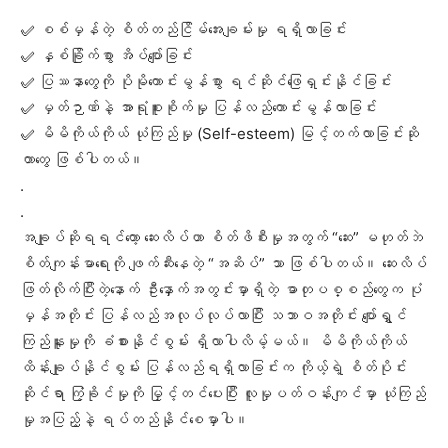
‎✅ စစ်မှန်တဲ့ စိတ်တည်ငြိမ်အေးချမ်းမှု ရရှိလာခြင်း
‎✅ နှစ်ခြိုက်စွာ အိပ်ပျော်ခြင်း
‎✅ ပြဿနာတွေကို ပိုမိုကောင်းမွန်စွာ ရင်ဆိုင်ဖြေရှင်းနိုင်ခြင်း
‎✅ မှတ်ဉာဏ်နဲ့ အာရုံစူးစိုက်မှု ပြန်လည်ကောင်းမွန်လာခြင်း
‎✅ မိမိကိုယ်ကိုယ် ယုံကြည်မှု (Self-esteem) မြင့်တက်လာခြင်းဆို
တာတွေ ဖြစ်ပါတယ်။
‎.
‎.
‎အချုပ်ဆိုရရင်‌တော့ ဆေးလိပ်ဟာ စိတ်ဖိစီးမှုအတွက် “ဆေး” မဟုတ်ဘဲ
စိတ်ကျန်းမာရေးကို ဖျက်ဆီးနေတဲ့ “အဆိပ်” သာ ဖြစ်ပါတယ်။ ဆေးလိပ်
ဖြတ်လိုက်ပြီးတဲ့နောက် ဦးနှောက်အတွင်းမှာရှိတဲ့ ဓာတုပစ္စည်တွေက ပုံ
မှန်အတိုင်း ပြန်လည်အလုပ်လုပ်လာပြီး သဘာဝအတိုင်း ပျော်ရွှင်
ကြည်နူးမှုကို ခံစားနိုင်စွမ်း ရှိလာပါလိမ့်မယ်။ မိမိကိုယ်ကိုယ်
ထိန်းချုပ်နိုင်စွမ်း ပြန်လည်ရရှိလာခြင်းက ကိုယ့်ရဲ့ စိတ်ပိုင်း
ဆိုင်ရာ ကြံ့ခိုင်မှုကို မြှင့်တင်ပေးပြီး လူမှုပတ်ဝန်းကျင်မှာ ယုံကြည်
မှုအပြည့်နဲ့ ရပ်တည်နိုင်စေမှာပါ။