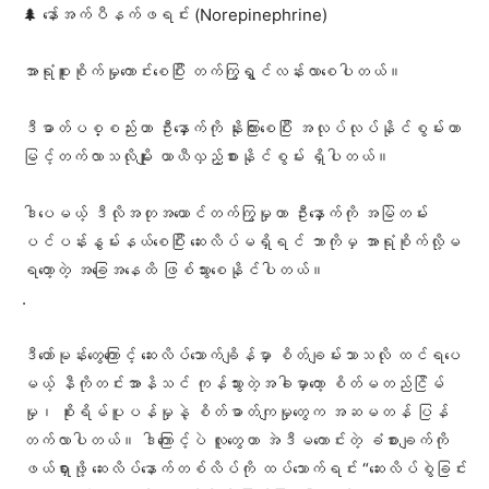
‎🌲 နော်အက်ပီနက်ဖရင်း (Norepinephrine)
အာရုံစူးစိုက်မှုကောင်းစေပြီး တက်ကြွရွှင်လန်းလာစေပါတယ်။
‎ဒီဓာတ်ပစ္စည်းဟာ ဦးနှောက်ကို နိုးကြားစေပြီး အလုပ်လုပ်နိုင်စွမ်းဟာ
မြင့်တက်လာသလိုမျိုး ယာယီလှည့်စားနိုင်စွမ်း ရှိပါတယ်။
‎ဒါပေမယ့် ဒီလိုအတုအယောင်တက်ကြွမှုဟာ ဦးနှောက်ကို အမြဲတမ်း
ပင်ပန်းနွမ်းနယ်စေပြီး ဆေးလိပ်မရှိရင် ဘာကိုမှ အာရုံစိုက်လို့မ
ရတော့တဲ့ အခြေအနေထိ ဖြစ်သွားစေနိုင်ပါတယ်။
‎.
‎ဒီဟော်မုန်းတွေကြောင့် ဆေးလိပ်သောက်ချိန်မှာ စိတ်ချမ်းသာသလို ထင်ရပေ
မယ့် နီကိုတင်းအာနိသင် ကုန်သွားတဲ့အခါမှာတော့ စိတ်မတည်ငြိမ်
မှု၊ စိုးရိမ်ပူပန်မှုနဲ့ စိတ်ဓာတ်ကျမှုတွေက အဆမတန် ပြန်
တက်လာပါတယ်။ ဒါကြောင့်ပဲ လူတွေဟာ အဲဒီမကောင်းတဲ့ ခံစားချက်ကို
ဖယ်ရှားဖို့ ဆေးလိပ်နောက်တစ်လိပ်ကို ထပ်သောက်ရင်း “ဆေးလိပ်စွဲခြင်း