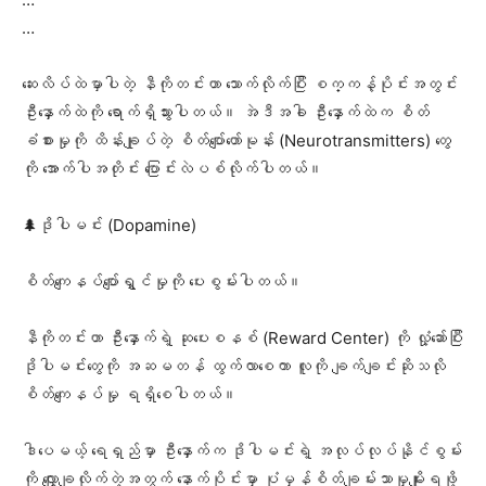
…
‎ဆေးလိပ်ထဲမှာပါတဲ့ နီကိုတင်းဟာ သောက်လိုက်ပြီး စက္ကန့်ပိုင်းအတွင်း
ဦးနှောက်ထဲကို ရောက်ရှိသွားပါတယ်။ အဲဒီအခါ ဦးနှောက်ထဲက စိတ်
ခံစားမှုကို ထိန်းချုပ်တဲ့ စိတ်ပျော်ဟော်မုန်း (Neurotransmitters) တွေ
ကို အောက်ပါအတိုင်း ပြောင်းလဲပစ်လိုက်ပါတယ်။
‎🌲ဒိုပါမင်း (Dopamine)
စိတ်ကျေနပ်ပျော်ရွှင်မှုကို ပေးစွမ်းပါတယ်။
‎နီကိုတင်းဟာ ဦးနှောက်ရဲ့ ဆုပေးစနစ် (Reward Center) ကို လှုံ့ဆော်ပြီး
ဒိုပါမင်းတွေကို အဆမတန် ထွက်လာစေကာ လူကို ချက်ချင်းဆိုသလို
စိတ်ကျေနပ်မှု ရရှိစေပါတယ်။
‎ဒါပေမယ့် ရေရှည်မှာ ဦးနှောက်က ဒိုပါမင်းရဲ့ အလုပ်လုပ်နိုင်စွမ်း
ကို လျှော့ချလိုက်တဲ့အတွက် နောက်ပိုင်းမှာ ပုံမှန်စိတ်ချမ်းသာမှုမျိုးရဖို့