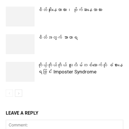
စိတ်ဆိုးနေတာလား၊ ဗိုက်ဆာနေတာလား
စိတ်အတွက် အာဟာရ
ကိုယ့်ကိုယ်ကိုယ် လူလိမ်တစ်ယောက်လို ခံစားနေ
ရခြင်း Imposter Syndrome
LEAVE A REPLY