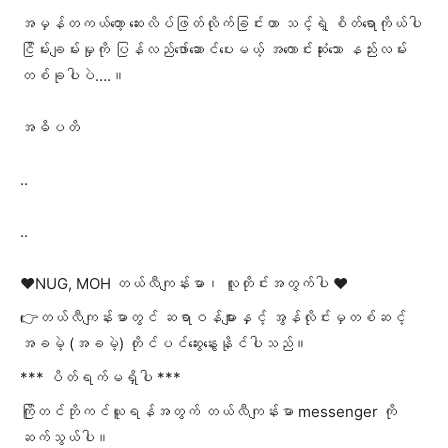
အမှန်တကယ်တော့ ဆေးလိပ်ဖြတ်လိုက်ခြင်းဟာ သင့်ရဲ့ စိတ်ရောကိုယ်ပါ
ငြိမ်းချမ်းမှုကို ပြန်လည်ဖော်ဆောင်ပေးမယ့် အကောင်းဆုံးသော နည်းလမ်း
တစ်ခုပါပဲ….။
‎အဓိပတိ
..
..
❤️NUG, MOH တယ်လီကျန်းမာ၊ လူတိုင်းအတွက်ပါ ❤️
👉တယ်လီကျန်းမာတွင် ဆရာဝန်များနှင့် အွန်လိုင်းမှတစ်ဆင့်
အခမဲ့ (အခမဲ့) တိုင်ပင်ဆွေးနွေးနိုင်ပါသည်။
*** ပိတ်ရက်မရှိပါ ***
ကြိုတင်ဘိုကင်ယူရန်အတွက် တယ်လီကျန်းမာ messenger ကို
ဆက်သွယ်ပါ။