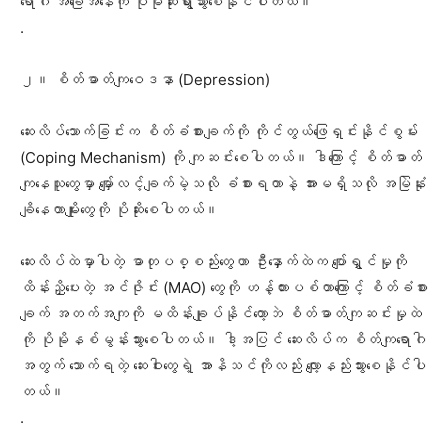
ရောဂါ အခြေအနေကို ပိုမိုဆိုးရွားသွားစေနိုင်ပါတယ်။
‎.
‎၂။ စိတ်ဓာတ်ကျဝေဒနာ (Depression)
‎ဆေးလိပ်သောက်ခြင်းက စိတ်ခံစားချက်ကို ကိုင်တွယ်ဖြေရှင်းနိုင်စွမ်း
(Coping Mechanism) ကို ကျဆင်းစေပါတယ်။ ဒါကြောင့် စိတ်ဓာတ်
ကျနေသူတွေမှာ မျှော်လင့်ချက်မဲ့သလို ခံစားရတာနဲ့ အားမရှိသလို အမြဲနုံး
ချိနေတာမျိုးတွေကို ပိုဆိုးစေပါတယ်။
‎ဆေးလိပ်ထဲမှာပါတဲ့ ဓာတုပစ္စည်းတွေဟာ ဦးနှောက်ထဲက ပျော်ရွှင်မှုကို
ထိန်းညှိပေးတဲ့ အင်ဇိုင်း (MAO) တွေကို ဟန့်တားပစ်တာကြောင့် စိတ်ခံစား
ချက် အတက်အကျကို မထိန်းချုပ်နိုင်တော့ဘဲ စိတ်ဓာတ်ကျဆင်းမှုထဲ
ကို ပိုမိုနစ်မွန်းသွားစေပါတယ်။ ဒါ့အပြင် ဆေးလိပ်က စိတ်ကျရောဂါ
အတွက် သောက်ရတဲ့ ဆေးဝါးတွေရဲ့ အာနိသင်ကိုလည်း လျော့နည်းသွားစေနိုင်ပါ
တယ်။
‎.