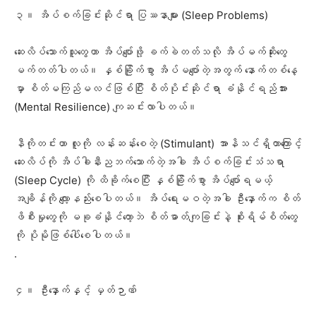
‎၃။ အိပ်စက်ခြင်းဆိုင်ရာ ပြဿနာများ (Sleep Problems)
‎ဆေးလိပ်သောက်သူတွေဟာ အိပ်ပျော်ဖို့ ခက်ခဲတတ်သလို အိပ်မက်ဆိုးတွေ
မက်တတ်ပါတယ်။ နှစ်ခြိုက်စွာ အိပ်မပျော်တဲ့အတွက် နောက်တစ်နေ့
မှာ စိတ်မကြည်မလင်ဖြစ်ပြီး စိတ်ပိုင်းဆိုင်ရာ ခံနိုင်ရည်အား
(Mental Resilience) ကျဆင်းလာပါတယ်။
‎နီကိုတင်းဟာ လူကို လန်းဆန်းစေတဲ့ (Stimulant) အာနိသင်ရှိတာကြောင့်
ဆေးလိပ်ကို အိပ်ခါနီးညဘက်သောက်တဲ့အခါ အိပ်စက်ခြင်းသံသရာ
(Sleep Cycle) ကို ထိခိုက်စေပြီး နှစ်ခြိုက်စွာ အိပ်ပျော်ရမယ့်
အချိန်ကို လျော့နည်းစေပါတယ်။ အိပ်ရေးမဝတဲ့အခါ ဦးနှောက်က စိတ်
ဖိစီးမှုတွေကို မခုခံနိုင်တော့ဘဲ စိတ်ဓာတ်ကျခြင်းနဲ့ စိုးရိမ်စိတ်တွေ
ကို ပိုမိုဖြစ်ပေါ်စေပါတယ်။
‎.
‎၄။ ဦးနှောက်နှင့် မှတ်ဉာဏ်