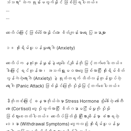
သံသရာ” ထဲက ရုန်းမထွက်နိုင် ဖြစ်ကြရပါတယ်။
‎…
…
‎ဆေးလိပ်ကြောင့် ဖြစ်ပေါ်လာနိုင်သော စိတ်ကျန်းမာရေး ပြဿနာများ
‎၁။ စိုးရိမ်ပူပန်မှုရောဂါ (Anxiety)
‎ဆေးလိပ်က နှလုံးခုန်နှုန်းနဲ့ သွေးပေါင်ချိန်ကို မြင့်တက်စေပါတယ်။
ဒါကြောင့် ရင်တုန်တာ၊ အသက်ရှူမဝတာတွေ ဖြစ်လာပြီး စိုးရိမ်စိတ်
လွန်ကဲတဲ့ရောဂါ (Anxiety) နဲ့ ရုတ်တရက် ထိတ်လန့်တုန်လှုပ်တဲ့
ရောဂါ (Panic Attack) ဖြစ်နိုင်ခြေကို ပိုမိုမြင့်တက်စေပါတယ်။
‎နီကိုတင်းကြောင့် ခန္ဓာကိုယ်ထဲမှာ Stress Hormone လို့ခေါ်တဲ့ ကော်တီ
စော (Cortisol) တွေ ပိုထွက်လာပြီး စိတ်ဂနာမငြိမ်မှုကို ပိုမို
ဖြစ်ပွားစေတတ်ပါတယ်။ ဆေးလိပ်ဖြတ်ဖို့ ကြိုးစားချိန်မှာ ခံစားရတဲ့
ဝေဒနာ (Withdrawal Symptoms) တွေကလည်း စိုးရိမ်ပူပန်မှု