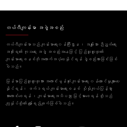
တယ်လီကျန်းမာ အဖွဲ့အစည်း
တယ်လီကျန်းမာသည် ကျန်းမာရေး၀န်ကြီးဌာန ၊ အမျိုးသား ညီညွတ်ရေး
အစိုးရ၏ ကုသရေး အဖွဲ့ အစည်းအနေဖြင့် ပြည်သူလူထု၏
ကျန်းမာရေးစနစ်ကိုအထောက်အပံ့ပေးနိုင်ရန် ဖွဲ့စည်းထားခြင်းဖြစ်
ပါသည်။
မြန်မာပြည်သူလူထုအား အကောင်းမွန်ဆုံး ကျန်းမာရေး ၀န်ဆောင်မှုများပေး
နိုင်ရန်၊ ဖက်ဒရယ် ကျန်းမာရေးစနစ် ပိုမိုကျယ်ပြန့်စွာ
အားကောင်းစေရန် ၊ ကျန်းမာရေးအသိပညာ မြင့်မားစေရန် တို့သည်
ကျွန်ုပ်တို့၏ မျှော်ရည်ချက်ဖြစ်ပါသည်။