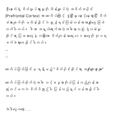
‎ဦးနှောက်ရဲ့ စိတ်လှုပ်ရှားမှုကို ထိန်းချုပ်တဲ့ အစိတ်အပိုင်း
(Prefrontal Cortex) ဟာ ဆေးလိပ်ကြောင့် ဖွံ့ဖြိုးမှု နှောင့်နှေးသွားပြီး စိတ်
ခံစားချက်ကို မထိန်းနိုင်ဘဲ ရုန့်ရင်းကြမ်းတမ်းလာတာမျိုးတွေ ဖြစ်
တတ်ပါတယ်။ ဒါဟာ အရွယ်ရောက်လာတဲ့အခါမှာလည်း စွဲလမ်းမှု
ဆိုင်ရာ ပြဿနာတွေနဲ့ တခြားသော စိတ်ကျန်းမာရေး ဝေဒနာတွေကို ကုသရ
ခက်ခဲသွားစေနိုင်ပါတယ်။
‎…
…
‎ဆေးလိပ်ဖြတ်ခြင်းမှ ရရှိမည့် “စိတ်ပိုင်းဆိုင်ရာ အကျိုးကျေးဇူးများ”
‎ဆေးလိပ်ဖြတ်လိုက်တဲ့အခါ သင့်ခန္ဓာကိုယ်ပြန်လည်ကျန်းမာ
ရုံတင်မကဘဲ စိတ်ဝိညာဉ်ပါ ပြန်လည်ရှင်သန်လာနိုင်ပါ
တယ်။
အဲဒါတွေကတော့ . . .