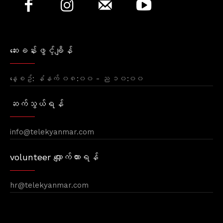
ဆေးခန်းဖွင့်ချိန်
နေ့စဥ်: နံနက် ၀၈:၀၀ - ည ၁၀:၀၀
ဆက်သွယ်ရန်
info@telekyanmar.com
volunteer လျှောက်ထားရန်
hr@telekyanmar.com