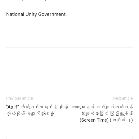
National Unity Government.
Previous article
Next article
‌‎”As If” ကိုယ်ချင်းစာရင်းနဲ့ ကိုယ့်
ကလေးများနှင့် ဒစ်ဂျင်တယ်ဖန်
ကိုယ်ကိုယ် မပျောက်ဆုံးစေဖို‎့
သားမျက်နှာပြင် ကြည့်ရှုချိန်
(Screen Time) (အပိုင်း ၂)