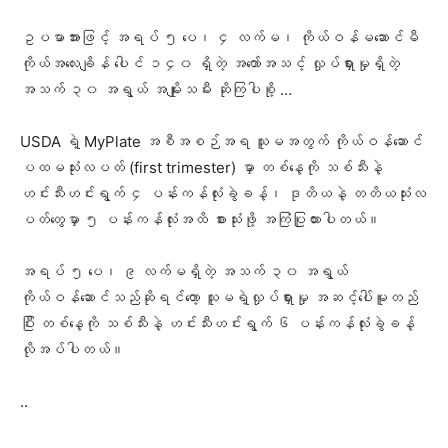
ဥပမာအားဖြင့် အရပ် ၅ ပေ၊ ၄ လက်မ၊ ကိုယ်ဝန်မဆောင်မီ
ကိုယ်အလေးချိန် ပေါင် ၁၄၀ ရှိတဲ့ အတော်အသင့် လှုပ်ရှားမှုရှိတဲ့
အသက် ၃၀ အရွယ် အမျိုးသမီး ဆိုကြပါစို့ …
USDA ရဲ့ MyPlate အစီအစဉ်အရ သူမအတွက် ကိုယ်ဝန်ဆောင်
ပထမသုံးလပတ် (first trimester) မှာ တစ်နေ့ကို သစ်သီးနဲ့
ဟင်းသီးဟင်းရွက် ၄ ပန်းကန်လုံးခွဲခန့်၊ ဒုတိယနဲ့ တတိယသုံးလ
ပတ်တွေမှာ ၅ ပန်းကန်လုံးအထိ စားသုံးဖို့ အကြံပြုထားပါတယ်။
အရပ် ၅ ပေ၊ ၉ လက်မရှိတဲ့ အသက် ၃၀ အရွယ်
ကိုယ်ဝန်ဆောင်သည်ဆိုရင်တော့ သူမရဲ့လှုပ်ရှားမှု အဆင့်ပေါ်မူတည်
ပြီး တစ်နေ့ကို သစ်သီးနဲ့ ဟင်းသီးဟင်းရွက် ၆ ပန်းကန်လုံးခွဲခန့်
လိုအပ်ပါတယ်။
..