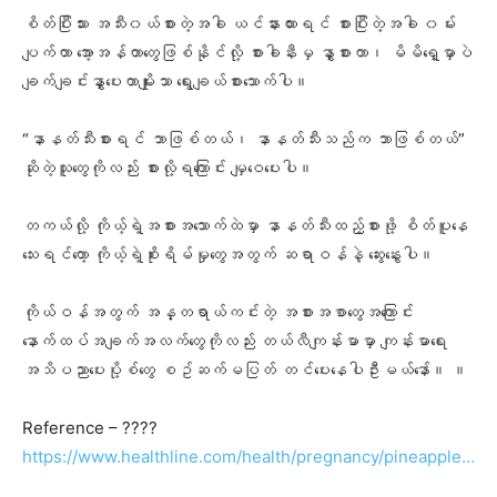
စိတ်ပြီးသား အသီး၀ယ်စားတဲ့အခါ ယင်နားထားရင် စားပြီးတဲ့အခါ ၀မ်း
ပျက်တာ အေ့ာအန်တာတွေဖြစ်နိုင်လို့ စားခါနီးမှ နွှာစားတာ၊ မိမိရှေ့မှာပဲ
ချက်ချင်းနွှာပေးတာမျိုးသာ ရွေးချယ်စားသောက်ပါ။
“နာနတ်သီးစားရင် ဘာဖြစ်တယ်၊ နာနတ်သီးသည်က ဘာဖြစ်တယ်”
ဆိုတဲ့သူတွေကိုလည်း စားလို့ရကြောင်း မျှဝေပေးပါ။
တကယ်လို့ ကိုယ့်ရဲ့အစားအသောက်ထဲမှာ နာနတ်သီးထည့်စားဖို့ စိတ်ပူနေ
သေးရင်တော့ ကိုယ့်ရဲ့စိုးရိမ်မှုတွေအတွက် ဆရာဝန်နဲ့ ဆွေးနွေးပါ။
ကိုယ်ဝန်အတွက် အန္တရာယ်ကင်းတဲ့ အစားအစာတွေအကြောင်း
နောက်ထပ်အချက်အလက်တွေကိုလည်း တယ်လီကျန်းမာမှာ ကျန်းမာရေး
အသိပညာပေးပို့စ်တွေ စဥ်ဆက်မပြတ် တင်ပေးနေပါဦးမယ်နော်။ ။
Reference – ????
https://www.healthline.com/health/pregnancy/pineapple…