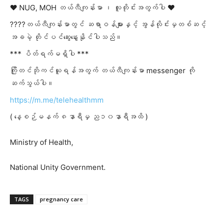
❤️ NUG, MOH တယ်လီကျန်းမာ ၊ လူတိုင်းအတွက်ပါ ❤️
????တယ်လီကျန်းမာတွင် ဆရာဝန်များနှင့် အွန်လိုင်းမှတစ်ဆင့်
အခမဲ့ တိုင်ပင်ဆွေးနွေးနိုင်ပါသည်။
*** ပိတ်ရက်မရှိပါ ***
ကြိုတင်ဘိုကင်ယူရန်အတွက် တယ်လီကျန်းမာ messenger ကို
ဆက်သွယ်ပါ။
https://m.me/telehealthmm
( နေ့စဉ်မနက် ၈နာရီမှ ည၁၀နာရီအထိ )
Ministry of Health,
National Unity Government.
TAGS
pregnancy care