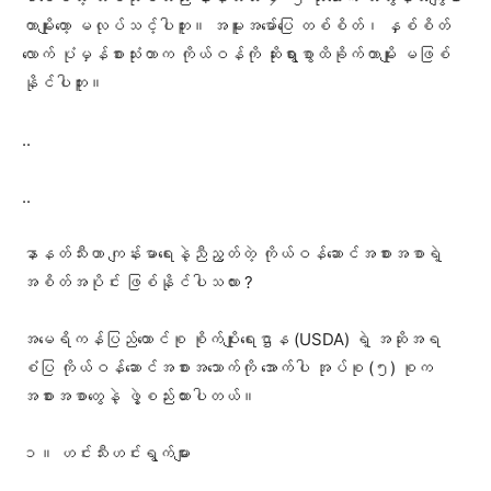
တာမျိုးတော့ မလုပ်သင့်ပါဘူး။ အမူးအမော်ပြေ တစ်စိတ်၊ နှစ်စိတ်
လောက် ပုံမှန်စားသုံးတာက ကိုယ်ဝန်ကို ဆိုးရွားစွာထိခိုက်တာမျိုး မဖြစ်
နိုင်ပါဘူး။
..
..
နာနတ်သီးဟာ ကျန်းမာရေးနဲ့ညီညွတ်တဲ့ ကိုယ်ဝန်ဆောင်အစားအစာရဲ့
အစိတ်အပိုင်း ဖြစ်နိုင်ပါသလား ?
အမေရိကန်ပြည်ထောင်စု စိုက်ပျိုးရေးဌာန (USDA) ရဲ့ အဆိုအရ
စံပြ ကိုယ်ဝန်ဆောင်အ​စားအသောက်ကို အောက်ပါ အုပ်စု (၅) စုက
အစားအစာတွေနဲ့ ဖွဲ့စည်းထားပါတယ်။
၁။ ဟင်းသီးဟင်းရွက်များ