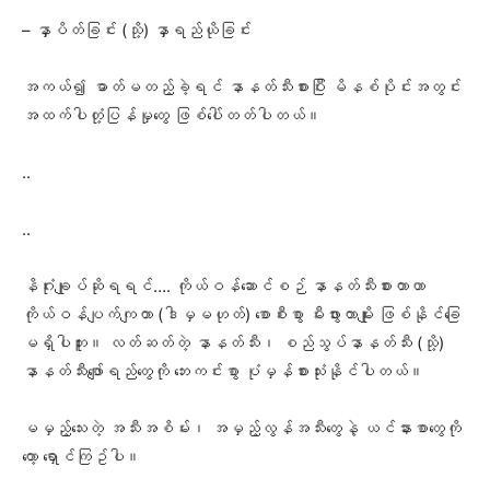
– နှာပိတ်ခြင်း (သို့) နှာရည်ယိုခြင်း
အကယ်၍ ဓာတ်မတည့်ခဲ့ရင် နာနတ်သီးစားပြီး မိနစ်ပိုင်းအတွင်း
အထက်ပါတုံ့ပြန်မှုတွေ ဖြစ်ပေါ်တတ်ပါတယ်။
..
..
နိဂုံးချုပ်ဆိုရရင်…. ကိုယ်ဝန်ဆောင်စဉ် နာနတ်သီးစားတာဟာ
ကိုယ်ဝန်ပျက်ကျတာ (ဒါမှမဟုတ်) စောစီးစွာ မီးဖွားတာမျိုး ဖြစ်နိုင်ခြေ
မရှိပါဘူး။ လတ်ဆတ်တဲ့ နာနတ်သီး၊ စည်သွပ်နာနတ်သီး (သို့)
နာနတ်သီးဖျော်ရည်တွေကို ဘေးကင်းစွာ ပုံမှန်စားသုံးနိုင်ပါတယ်။
မမှည့်သေးတဲ့ အသီးအစိမ်း၊ အမှည့်လွန်အသီးတွေနဲ့ ယင်နားစာတွေကို
တော့ ရှောင်ကြဥ်ပါ။