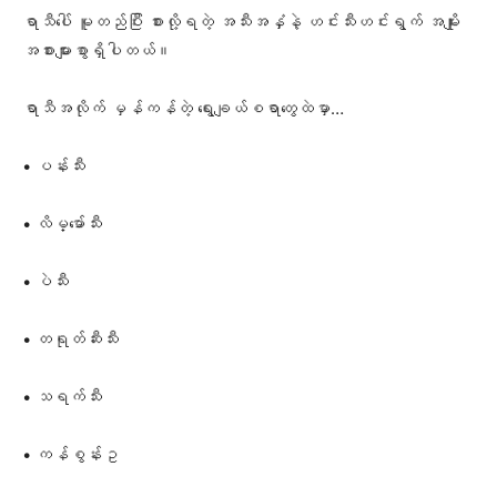
ရာသီပေါ် မူတည်ပြီး စားလို့ရတဲ့ အသီးအနှံနဲ့ ဟင်းသီးဟင်းရွက် အမျိုး
အစားများစွာရှိပါတယ်။
ရာသီအလိုက် မှန်ကန်တဲ့ ရွေးချယ်စရာတွေထဲမှာ…
• ပန်းသီး
• လိမ္မော်သီး
• ပဲသီး
• တရုတ်ဆီးသီး
• သရက်သီး
• ကန်စွန်းဥ