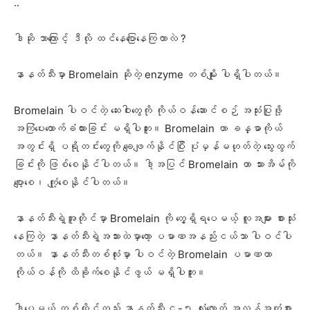
..
ဒါဆို ဘာကြောင့် ဒီလို ထင်နေပြောနေကြတာလဲ ?
နာနတ်သီးမှာ Bromelain ဆိုတဲ့ enzyme တစ်မျိုး ပါရှိပါတယ်။
Bromelain ပါဝင်တဲ့ ဆေးဝါးတွေကို ကိုယ်ဝန်ဆောင်စဉ် အသုံးပြုဖို့
အကြံပေးထောက်ခံထားခြင်း မရှိပါဘူး။ Bromelain ဟာ ခန္ဓာကိုယ်
အတွင်းရှိ ပရိုတင်းတွေကို ချေဖျက်နိုင်ပြီး ပုံမှန်မဟုတ်တဲ့ သွေးထွက်
ခြင်းကို ဖြစ်စေနိုင်ပါတယ်။ ဒါ့အပြင် Bromelain ဟာ သားအိမ်ကို
ပျော့စေ၊ ကျုံ့စေနိုင်ပါတယ်။
နာနတ်သီးရဲ့အူတိုင်မှာ Bromelain ကို တွေ့ရှိရပေမယ့် လူအများ စားသုံး
နေကြတဲ့ နာနတ်သီးရဲ့အသားထဲမှာတော့ ပမာဏအနည်းငယ်သာ ပါဝင်ပါ
တယ်။ နာနတ်သီးတစ်လုံးမှာ ပါဝင်တဲ့ Bromelain ပမာဏဟာ
ကိုယ်ဝန်ကို ထိခိုက်စေနိုင်ဖွယ် မရှိပါဘူး။
ဒါပေမယ့် တစ်ထိုင်တည်း နာနတ်သီး ၄-၅ လုံးလောက် အလွန်အကျွံစား