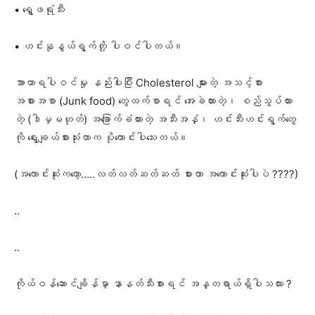
• ရွှေဖရုံသီး
• ဟင်းနုနွယ်ရွက်တို့ ပါဝင်ပါတယ်။
အာဟာရပါဝင်မှု နည်းပါးပြီး Cholesterol များတဲ့ အသင့်စား
အစားအစာ (Junk food) တွေထက်စာရင် အေးခဲထားတဲ့၊ စည်သွပ်ထား
တဲ့ (ဒါမှမဟုတ်) အခြောက်ခံထားတဲ့ အသီးအနှံ၊ ဟင်းသီးဟင်းရွက်တွေ
ကို ရွေးချယ်စားသုံးတာက ပိုကောင်းပါသေးတယ်။
(အကောင်းဆုံးကတော့…..လတ်လတ်ဆတ်ဆတ် စားတာ အကောင်းဆုံးပါပဲ ????)
..
..
ကိုယ်ဝန်ဆောင်ချိန်မှာ နာနတ်သီးစားရင် အန္တရာယ်ရှိပါသလား ?