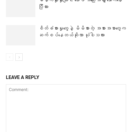
မနက်နိုးနိုးချင်း ကော်ဖီ အပြေးအလွှား သောက်နေ
ပြီလား
စိတ်ခံစားမှုတွေနဲ့ မိမိစားတဲ့ အစားအစာတွေက
ဆက်စပ်နေတယ်ဆိုတာ ယုံပါသလား
LEAVE A REPLY