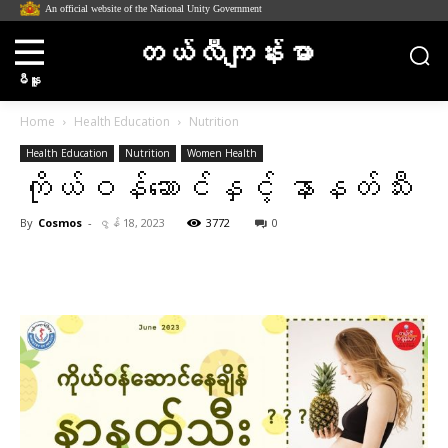
An official website of the National Unity Government
တယ်လီကျန်းမာ
မီနူး
Home
Health Education
Nutrition
Health Education
Nutrition
Women Health
ကိုယ်ဝန်ဆောင်နှင့် နာနတ်သီး
By
Cosmos
-
ဇွန် 18, 2023
3772
0
Facebook
X
Pinterest
WhatsA