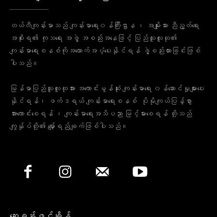
တယ်လီကျန်းမာသည် ကျန်းမာရေး၀န်ကြီးဌာန ၊ အမျိုးသား ညီညွတ်ရေး
အစိုးရ၏ ကုသရေး အဖွဲ့ အစည်းအနေဖြင့် ပြည်သူလူထု၏
ကျန်းမာရေးစနစ်ကိုအထောက်အပံ့ပေးနိုင်ရန် ဖွဲ့စည်းထားခြင်းဖြစ်
ပါသည်။
မြန်မာပြည်သူလူထုအား အကောင်းမွန်ဆုံး ကျန်းမာရေး ၀န်ဆောင်မှုများပေး
နိုင်ရန်၊ ဖက်ဒရယ် ကျန်းမာရေးစနစ် ပိုမိုကျယ်ပြန့်စွာ
အားကောင်းစေရန် ၊ ကျန်းမာရေးအသိပညာ မြင့်မားစေရန် တို့သည်
ကျွန်ုပ်တို့၏ မျှော်ရည်ချက်ဖြစ်ပါသည်။
ဆေးခန်းဖွင့်ချိန်