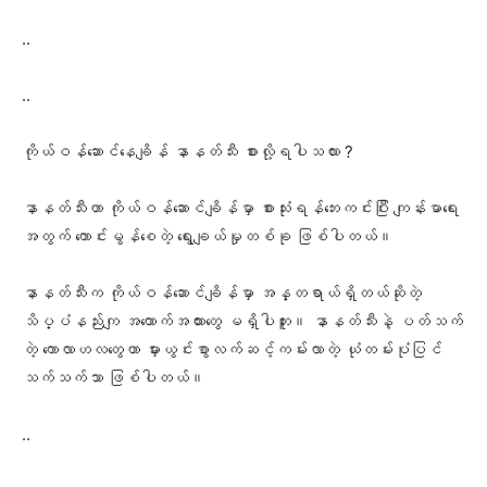
..
..
ကိုယ်ဝန်ဆောင်နေချိန် နာနတ်သီး စားလို့ရပါသလား ?
နာနတ်သီးဟာ ကိုယ်ဝန်ဆောင်ချိန်မှာ စားသုံးရန်ဘေးကင်းပြီး ကျန်းမာရေး
အတွက် ကောင်းမွန်စေတဲ့ ရွေးချယ်မှုတစ်ခု ဖြစ်ပါတယ်။
နာနတ်သီးက ကိုယ်ဝန်ဆောင်ချိန်မှာ အန္တရာယ်ရှိ​တယ်ဆိုတဲ့
သိပ္ပံနည်းကျ အထောက်အထားတွေ မရှိပါဘူး။ နာနတ်သီးနဲ့ ပတ်သက်
တဲ့ ကောလာဟလတွေဟာ မှားယွင်းစွာလက်ဆင့်ကမ်းလာတဲ့ ယုံတမ်းပုံပြင်
သက်သက်သာ ဖြစ်ပါတယ်။
..