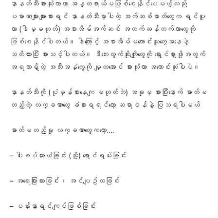
နာနတ်သီးစားသုံးတာဟာ အန္တရာယ်မဖြ​စ်​​စေနိုင်ပေမယ့်လည်း
ပမာဏများများစားရင် နာနတ်သီးမှာပါတဲ့ အက်ဆစ်ဓာတ်တွေက ရင်ပူ
တာ (ဒါမှမဟုတ်) အစာအိမ်အက်ဆစ် အထက်ဆန်တက်တာတွေကို
ဖြစ်စေနိုင်ပါတယ်။ ဒါကြောင့် အစာအိမ်မကောင်းသူတွေအနေနဲ့
သတိထားပြီး စားသင့်ပါတယ်။ ဒီဘေးထွက်ဆိုးကျိုးတွေကို ရှောင်ရှားဖို့အတွက်
အရသာရှိတဲ့ အသီးအနှံတွေကို မျှတအောင် စားသုံးတာ အကောင်းဆုံးပါပဲ။
နာနတ်သီးကို (ပုံမှန်စားနေကျ မဟုတ်ဘဲ) အခုမှ စားပြီးနောက် ဓာတ်မ
တည့်တဲ့ လက္ခဏာတွေ ခံစားရရင်တော့ ဆရာဝန်နဲ့ ပြသရပါမယ်
ဓာတ်မတည့်မှု လက္ခဏာတွေကတော့….
– ပါးစပ်ယားယံခြင်း (သို့) ရောင်ရမ်းခြင်း
– အရေပြားယားခြင်း၊ အင်ပျဥ်ထခြင်း
– ပန်းနာရင်​ကျပ်ဖြစ်ခြင်း