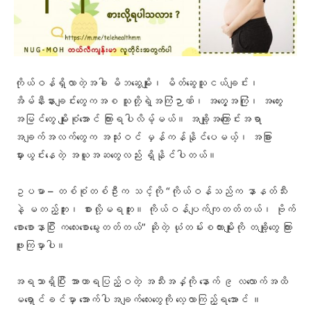
ကိုယ်ဝန်ရှိလာတဲ့အခါ မိဘဆွေမျိုး၊ မိတ်​ဆွေသူငယ်ချင်း၊
အိမ်နီးနားချင်းတွေကအစ သူတို့ရဲ့အကြံဉာဏ်၊ အတွေ့အကြုံ၊ အတွေး
အမြင်တွေ မျိုးစုံအောင် ကြားရပါလိမ့်မယ်။ အချို့အကြောင်းအရာ
အချက်အလက်တွေက အသုံးဝင် မှန်ကန်နိုင်ပေမယ့်၊ အခြား
မှားယွင်းနေတဲ့ အယူအဆတွေလည်း ရှိနိုင်ပါတယ်။
ဥပမာ – တစ်စုံတစ်ဦးက သင့်ကို “ကိုယ်ဝန်သည်က နာနတ်သီး
နဲ့ မတည့်ဘူး၊ စားလို့မရဘူး။ ကိုယ်ဝန်ပျက်ကျတတ်တယ်၊ ဗိုက်​
စောစောနာပြီး ကလေးစောမွေးတတ်တယ်” ဆိုတဲ့ ယုံတမ်းစကားမျိုးကို တချို့တွေ ကြား
ဖူးကြမှာပါ။
အရသာရှိပြီး အာဟာရပြည့်ဝတဲ့ အသီးအနှံကို နောက် ၉ လလောက်အထိ
မရှောင်ခင်မှာ အောက်ပါအချက်လေးတွေကို လေ့လာကြည့်ရအောင် ။