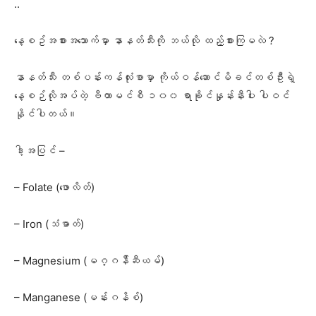
..
နေ့စဥ်အစားအသောက်မှာ နာနတ်သီးကို ဘယ်လို ထည့်စားကြမလဲ ?
နာနတ်သီး တစ်ပန်းကန်လုံးစာမှာ ကိုယ်ဝန်ဆောင်မိခင်တစ်ဦးရဲ့
နေ့စဉ်လိုအပ်တဲ့ ဗီတာမင်စီ ၁၀၀ ရာခိုင်နှုန်းနီးပါး ပါဝင်
နိုင်ပါတယ်။
ဒါ့အပြင် –
– Folate (ဖောလိတ်)
– Iron (သံဓာတ်)
– Magnesium (မဂ္ဂန်ီဆီယမ်)
– Manganese (မန်းဂနိစ်)