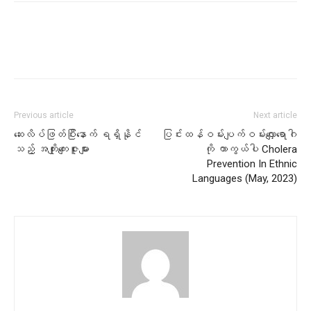
Previous article
Next article
ဆေးလိပ်ဖြတ်ပြီးနောက် ရရှိနိုင်
ပြင်းထန်ဝမ်းပျက်ဝမ်းလျှောရောဂါ
သည့် အကျိုးကျေးဇူးများ
ကို ကာကွယ်ပါ Cholera
Prevention In Ethnic
Languages (May, 2023)