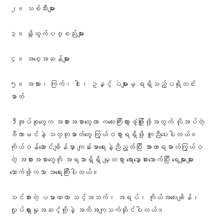
၂။ သစ်သီးများ
၃။ နို့ထွက်ပစ္စည်းများ
၄။ အစေ့အဆန်များ
၅။ အသား၊ ကြက်၊ ငါး၊ ဥနှင့် ပဲများမှ ရရှိသည့်ပရိုတင်း
ဓာတ်
ဒီအုပ်စုတွေက အစားအစာတွေဟာ ကလေးကြီးထွားဖွံဖြိုးဖို့အတွက် လိုအပ်တဲ့
ဗီတာမင်နဲ့ သတ္တုဓာတ်တွေ ကြွယ်ဝစွာရရှိဖို့ ကူညီပေးပါတယ်။
ကိုယ်ဝန်ဆောင်ချိန်မှာ ကျန်းမာရေးနဲ့ညီညွတ်ပြီး အာဟာရဓာတ်ကြွယ်ဝ
တဲ့ အစားအစာတွေကို အရသာရှိရှိ မျှတစွာ ရောနှောစားသောက်ပြီး ရေများများ
သောက်ဖို့ကသာ အရေးကြီးပါတယ်။
သင်စားတဲ့ ပမာဏဟာ သင့်အသက်၊ အရပ်၊ ကိုယ်အလေးချိန်၊
လှုပ်ရှားမှုအဆင့်တို့နဲ့ အတိအကျသက်ဆိုင်ပါတယ်။