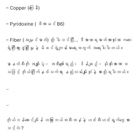
– Copper (ကြေးနီ)
– Pyridoxine ( ဗီတာမင် B6)
– Fiber (အမျှင်ဓာတ်) တို့ ပါဝင်ပြီး… ဒီအာဟာရဓာတ်အားလုံးဟာ ကလေး
ရဲ့ကြီးထွားဖွံ့ဖြိုးမှုနဲ့ မိခင်ရဲ့ကျန်းမာရေးအတွက် အရေးပါပါတယ်။
နာနတ်သီးကို အချိူပွဲ၊ အသီးဖျော်ရည်၊ ဒိန်ချဥ်၊ ယိုထိုးစားတာ စ
သဖြင့် ကိုယ်ကြိုက်နှစ်သက်ရာ နည်းလမ်းမျိုးစုံနဲ့ စားလို့ရပါတယ်။
..
..
ကိုယ်ဝန်ဆောင်ချိန် တခြားဘယ်အသီးအနှံနဲ့ ဟင်းသီးဟင်းရွက်တွေ စား
သင့်လဲ ?