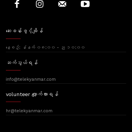
ဆေးခန်းဖွင့်ချိန်
နေ့စဥ်: နံနက် ၀၈:၀၀ - ည ၁၀:၀၀
ဆက်သွယ်ရန်
info@telekyanmar.com
volunteer လျှောက်ထားရန်
hr@telekyanmar.com