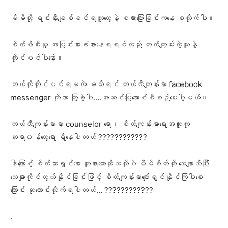
မိမိတို့ ရင်းနှီးချစ်ခင်ရသူတွေနဲ့ စကားပြောခြင်းကနေ စလိုက်ပါ။
စိတ်ဖိစီးမှု အပြင်းစားခံစားနေရရင်လည်း တတ်ကျွမ်းတဲ့သူနဲ့
တိုင်ပင်ပါနော်။
ဘယ်လိုတိုင်ပင်ရမလဲ မသိရင် တယ်လီကျန်းမာ facebook
messenger ကိုသာ ကြွခဲ့ပါ….အဆင်ပြေအောင်စီစဉ်ပေးပါ့မယ်။
တယ်လီကျန်းမာမှာ counselor ရော၊ စိတ်ကျန်းမာရေးအထူးကု
ဆရာ၀န်တွေရော ရှိနေပါတယ် ????????????
ဒါကြောင့် စိတ်သာရှင်စော ဘုရားဟောဆိုသလိုပဲ မိမိစိတ်ကို သေချာသိပြီး
သေချာကိုင်တွယ်နိုင်ခြင်းဖြင့် စိတ်ကျန်းမာပျော်ရွှင်နိုင်ကြပါစေ
ကြောင်း ဆုတောင်းလိုက်ရပါတယ်… ????????????
.