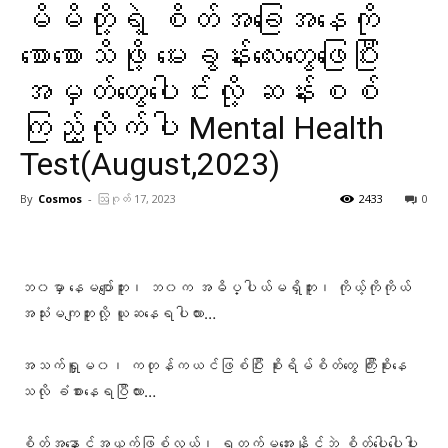
မိမိတို့ရဲ့ စိတ်အခြေအနေကို
စောစောသိဖို့ မေးခွန်းလေးတွေဖြေပြီး
အမှတ်တွေပေါင်းလို့ ဆန်းစစ်
ကြည့်လိုက်ပါ Mental Health
Test(August,2023)
By
Cosmos
-
ဩဂုတ် 17, 2023
2433
0
Facebook
X
Pinterest
WhatsA
ဘ၀မှာ‌ နေမပျော်ဘူး၊ ဘ၀က အဓိပ္ပါယ်မရှိဘူး၊ ကိုယ့်ကိုကိုယ်
အသုံးမကျဘူးလို့ ယူဆနေရပါလား…
အသက်ရှူမ၀၊ ကတုန်ကယင်ဖြစ်ပြီး စိုးရိမ်စိတ်တွေ ကြီးစိုးနေ
သလို ခံစားနေရပြီလား…
စိတ်အနှောင့်အယှက်ဖြစ်လွယ်၊ ရတက်မအေးနိုင်ဘဲ စိတ်ပေါ့ပေါ့ပါး