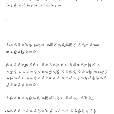
ပါးနေဖို့ ခက်ခဲနေတာ သတိထားမိနေလား…
…
…
ဒီခေတ်ဒီအခါမှာ လူတွေဟာ အကြောင်းအမျိုးမျိုးကြောင့် စိတ်ကျန်းမာရေး
အားနည်းလာကြပါတယ်။
စိုးရိမ်စိတ်များခြင်း၊ စိတ်ဖိစီးခြင်း၊ စိတ်ဓာတ်ကျခြင်း စ
သဖြင့် အဆင့်ဆင့်ခံစားလာကြရပြီး မိမိတို့ရဲ့ စိတ်အခြေအနေတွေကို
မသုံးသပ်၊ မဆန်းစစ်ဘဲထားရင် အသက်အန္တရာယ်ရှိတဲ့အထိ
ဖြစ်လာနိုင်ပါတယ်။
ဒီလိုခံစားနေရလို့လည်း မကြောက်ပါနဲ့၊ စိတ်မပျက်ပါနဲ့…
စောစောစီးစီး သတိထားမိတဲ့အခါ လိုအပ်သလို မိမိတို့ရဲ့ရင်းနှီး