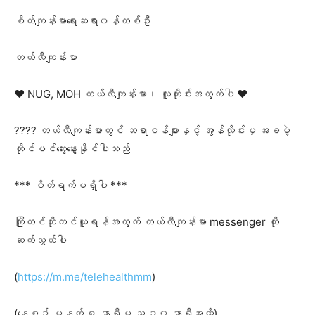
စိတ်ကျန်းမာရေးဆရာ၀န်တစ်ဦး
တယ်လီကျန်းမာ
❤️ NUG, MOH တယ်လီကျန်းမာ၊ လူတိုင်းအတွက်ပါ ❤️
???? တယ်လီကျန်းမာတွင် ဆရာဝန်များနှင့် အွန်လိုင်းမှ အခမဲ့
တိုင်ပင်ဆွေးနွေးနိုင်ပါသည်
*** ပိတ်ရက်မရှိပါ ***
ကြိုတင်ဘိုကင်ယူရန်အတွက် တယ်လီကျန်းမာ messenger ကို
ဆက်သွယ်ပါ
(
https://m.me/telehealthmm
)
(နေ့စဥ် မနက် ၈ နာရီမှ ည ၁၀ နာရီအထိ)