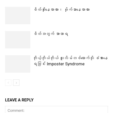
စိတ်ဆိုးနေတာလား၊ ဗိုက်ဆာနေတာလား
စိတ်အတွက် အာဟာရ
ကိုယ့်ကိုယ်ကိုယ် လူလိမ်တစ်ယောက်လို ခံစားနေ
ရခြင်း Imposter Syndrome
LEAVE A REPLY