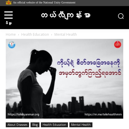
An official website of the National Unity Government
တယ်လီကျန်းမာ
မီနူး
Home
Health Education
Mental Health
About Diseases
Blog
Health Education
Mental Health