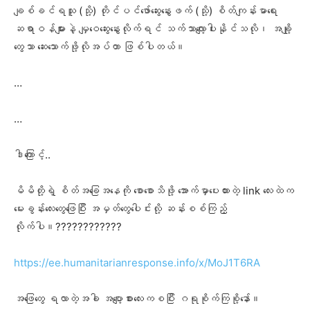
ချစ်ခင်ရသူ (သို့) တိုင်ပင်ဖော်ဆွေးနွေးဖက် (သို့) စိတ်ကျန်းမာရေး
ဆရာဝန်များနဲ့ မျှဝေဆွေးနွေးလိုက်ရင် သက်သာလျော့ပါးနိုင်သလို၊ အချို့
တွေသာ ဆေးသောက်ဖို့လိုအပ်တာ ဖြစ်ပါတယ်။
…
…
ဒါကြောင့်..
မိမိတို့ရဲ့ စိတ်အခြေအနေကို စောစောသိဖို့ အောက်မှာပေးထားတဲ့ link လေးထဲက
မေးခွန်းလေးတွေဖြေပြီး အမှတ်တွေပေါင်းလို့ ဆန်းစစ်ကြည့်
လိုက်ပါ။????????????
https://ee.humanitarianresponse.info/x/MoJ1T6RA
အဖြေတွေ ရလာတဲ့အခါ အပျော့စားလေးကစပြီး ဂရုစိုက်ကြစို့နော်။