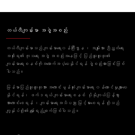
တယ်လီကျန်းမာ အဖွဲ့အစည်း
တယ်လီကျန်းမာသည် ကျန်းမာရေး၀န်ကြီးဌာန ၊ အမျိုးသား ညီညွတ်ရေး
အစိုးရ၏ ကုသရေး အဖွဲ့ အစည်းအနေဖြင့် ပြည်သူလူထု၏
ကျန်းမာရေးစနစ်ကိုအထောက်အပံ့ပေးနိုင်ရန် ဖွဲ့စည်းထားခြင်းဖြစ်
ပါသည်။
မြန်မာပြည်သူလူထုအား အကောင်းမွန်ဆုံး ကျန်းမာရေး ၀န်ဆောင်မှုများပေး
နိုင်ရန်၊ ဖက်ဒရယ် ကျန်းမာရေးစနစ် ပိုမိုကျယ်ပြန့်စွာ
အားကောင်းစေရန် ၊ ကျန်းမာရေးအသိပညာ မြင့်မားစေရန် တို့သည်
ကျွန်ုပ်တို့၏ မျှော်ရည်ချက်ဖြစ်ပါသည်။