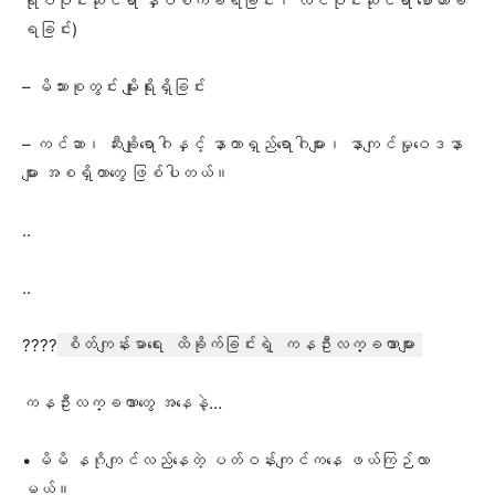
ရုပ်ပိုင်းဆိုင်ရာ နှိပ်စက်ခံရခြင်း၊ လိင်ပိုင်းဆိုင်ရာ စော်ကားခံ
ရခြင်း)
– မိသားစုတွင်း မျိုးရိုးရှိခြင်း
– ကင်ဆာ၊ ဆီးချိုရောဂါနှင့် နာတာရှည်ရောဂါများ၊ နာကျင်မှုဝေဒနာ
များ အစရှိတာတွေ ဖြစ်ပါတယ်။
..
..
????
စိတ်ကျန်းမာ‌ရေး ထိခိုက်ခြင်းရဲ့ ကနဦးလက္ခဏာများ
ကနဦးလက္ခဏာတွေ အနေနဲ့…
• မိမိ နဂိုကျင်လည်နေတဲ့ ပတ်ဝန်းကျင်ကနေ ဖယ်ကြဉ်လာ
မယ်။