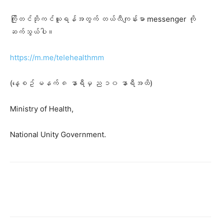
ကြိုတင်ဘိုကင်ယူရန်အတွက် တယ်လီကျန်းမာ messenger ကို
ဆက်သွယ်ပါ။
https://m.me/telehealthmm
(နေ့စဥ် မနက် ၈ နာရီမှ ည ၁၀ နာရီအထိ)
Ministry of Health,
National Unity Government.