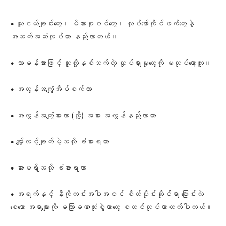
• သူငယ်ချင်းတွေ၊ မိသားစုဝင်တွေ၊ လုပ်ဖော်ကိုင်ဖက်တွေနဲ့
အဆက်အဆံလုပ်တာ နည်းလာတယ်။
• သာမန်အားဖြင့် သူတို့နှစ်သက်တဲ့ လှုပ်ရှားမှုတွေကို မလုပ်တော့ဘူး။
• အလွန်အကျွံအိပ်စက်တာ
• အလွန်အကျွံစားတာ (သို့) အစား အလွန်နည်းလာတာ
• မျှော်လင့်ချက်မဲ့သလို ခံစားရတာ
• အားမရှိသလို ခံစားရတာ
• အရက်နှင့် နီကိုတင်းအပါအဝင် စိတ်ပိုင်းဆိုင်ရာ ပြောင်းလဲ
စေသော အရာများကို မကြာခဏသုံးစွဲတာတွေ စတင်လုပ်လာတတ်ပါတယ်။