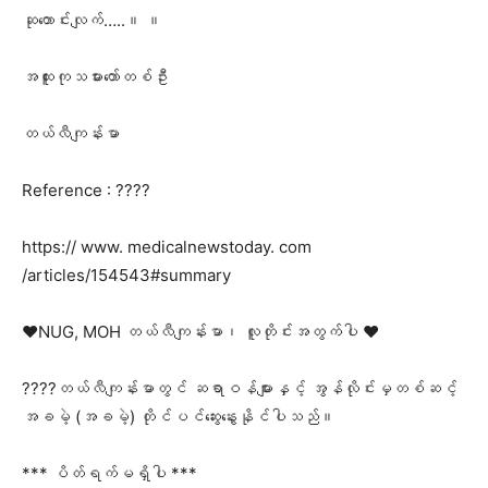
ဆုတောင်းလျက်…..။ ။
အထူးကုသမားတော်တစ်ဦး
တယ်လီကျန်းမာ
Reference : ????
https:// www. medicalnewstoday. com
/articles/154543#summary
❤️NUG, MOH တယ်လီကျန်းမာ၊ လူတိုင်းအတွက်ပါ ❤️
????တယ်လီကျန်းမာတွင် ဆရာဝန်များနှင့် အွန်လိုင်းမှတစ်ဆင့်
အခမဲ့ (အခမဲ့) တိုင်ပင်ဆွေးနွေးနိုင်ပါသည်။
*** ပိတ်ရက်မရှိပါ ***