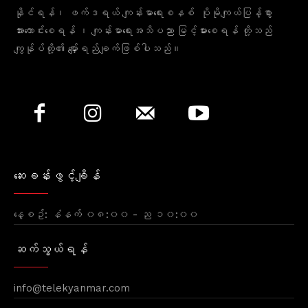
နိုင်ရန်၊ ဖက်ဒရယ် ကျန်းမာရေးစနစ် ပိုမိုကျယ်ပြန့်စွာ
အားကောင်းစေရန် ၊ ကျန်းမာရေးအသိပညာ မြင့်မားစေရန် တို့သည်
ကျွန်ုပ်တို့၏ မျှော်ရည်ချက်ဖြစ်ပါသည်။
ဆေးခန်းဖွင့်ချိန်
နေ့စဥ်: နံနက် ၀၈:၀၀ - ည ၁၀:၀၀
ဆက်သွယ်ရန်
info@telekyanmar.com