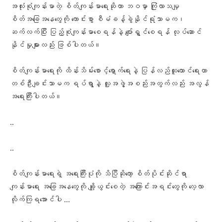
အလုံးစုံကျန်းမာတဲ့ စိတ်ကျန်းမာရေးဆိုတာ ဘဝမှာ ကြုံလာသမျှ
စိတ်အခြေအနေတွေကို ကောင်းစွာ စီမံခန့်ခွဲနိုင်ရုံသာမက၊
ဆက်လက်ပြီး ပြည့်စုံကျန်းမာစေရန်နဲ့ ပျော်ရွှင်‌စေရန် လုပ်ဆောင်
နိုင်မှုများလည်း ဖြစ်ပါတယ်။
စိတ်ကျန်းမာရေးကို ထိန်းသိမ်းစောင့်ရှောက်ရေးနဲ့ ပြန်လည်ထူထောင်ရေးဟာ
တစ်ဦးချင်းသာမက ရပ်ရွာနဲ့ လူ့အဖွဲ့အစည်းအတွက်လည်း အလွန်
အရေးကြီးပါတယ်။
..
..
စိတ်ကျန်းမာရေးရဲ့ အရေးကြီးပုံကို သိပြီဆိုတော့ စိတ်ပိုင်းဆိုင်ရာ
ကျန်းမာရေး အခြေအနေတွေကို ချို့ယွင်းစေတဲ့ အကြောင်းအရင်းတွေကို လေ့လာ
လိုက်ကြရအောင်ပါ …