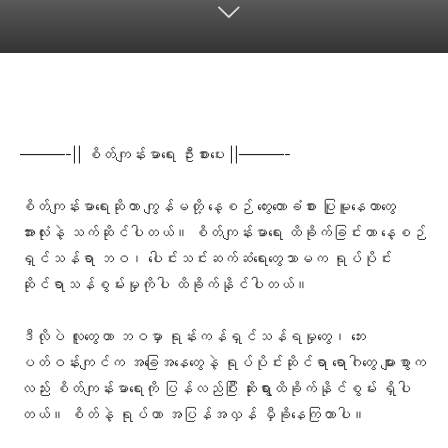
Facebook
X
Pinterest
WhatsA
———-|| စိတ်ကျန်းမာရေး ဦးစားပေး ||———-
စိတ်ကျန်းမာရေးဆိုတာ ကျွန်မတို့ နေ့စဉ် တွေးတောခံစား ပြုမူနေတာ‌တွေ
အားလုံးနဲ့ သက်ဆိုင်ပါတယ်။ စိတ်ကျန်းမာရေး ထိခိုက်ခြင်းဟာ နေ့စဉ်
ရှင်သန်ရာ ဘဝ၊ ပေါင်းသင်းဆက်ဆံရေးတွေသာမက ရုပ်ပိုင်း
ဆိုင်ရာသန်စွမ်းမှုကိုပါ ထိခိုက်နိုင်ပါတယ်။
ဒီလိုပဲ လူတွေဟာ ဘဝမှာ ရုန်းကန်ရှင်သန်ရမှုတွေ၊ ဘေး
ပတ်ဝန်းကျင်က အခြေအနေတွေနဲ့ ရုပ်ပိုင်းဆိုင်ရာ ရောဂါတွေ များစွာက
လည်း စိတ်ကျန်းမာရေးကို ပြန်လည်ပြီး ဆိုးရွားထိခိုက်နိုင်စွမ်း ရှိပါ
တယ်။ စိတ်နဲ့ ရုပ်ဟာ အပြန်အလှန် မှီခိုနေကြတာပါ။