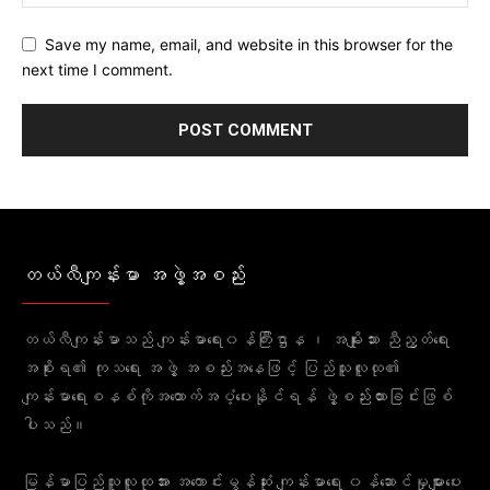
Save my name, email, and website in this browser for the
next time I comment.
တယ်လီကျန်းမာ အဖွဲ့အစည်း
တယ်လီကျန်းမာသည် ကျန်းမာရေး၀န်ကြီးဌာန ၊ အမျိုးသား ညီညွတ်ရေး
အစိုးရ၏ ကုသရေး အဖွဲ့ အစည်းအနေဖြင့် ပြည်သူလူထု၏
ကျန်းမာရေးစနစ်ကိုအထောက်အပံ့ပေးနိုင်ရန် ဖွဲ့စည်းထားခြင်းဖြစ်
ပါသည်။
မြန်မာပြည်သူလူထုအား အကောင်းမွန်ဆုံး ကျန်းမာရေး ၀န်ဆောင်မှုများပေး