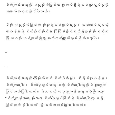
စိတ်ကျန်းမာရေးကို ဂရုစိုက်ခြင်းဟာ လူတစ်ဦးရဲ့ဘဝ ပျော်ရွှင်မှုကို
အထောက်အပံ့ပေးနိုင်ပါတယ်။
ဒီလို ဂရုစိုက်ခြင်းက ထိုသူရဲ့ဘဝလှုပ်ရှားမှု၊ ထမ်းဆောင်ရမယ့်
တာဝန်များနဲ့ စိတ်ပိုင်းဆိုင်ရာ ကြံ့ကြံ့ခံနိုင်ရည်ရှိမှုတို့ကို ရရှိစေ
ပြီး ဘဝကို ဟန်ချက်ညီစွာ ဆက်လက်လျှောက်လှမ်းနိုင်စေမှာပါ။
..
..
စိတ်ကျန်းမာရေးလို့‌ ပြောလိုက်ရင် စိတ်ဖိစီးမှု၊ စိုးရိမ်ပူပန်မှု၊
စိတ်ကျရောဂါ၊ စိတ်ပေါ့သွပ်တာတွေ စတဲ့‌ စိတ်ရောဂါတွေကိုပဲ လူတွေက
မြင်တတ်ကြပါတယ်။ ဒါပေမယ့် ကမ္ဘာ့ကျန်းမာရေးအဖွဲ့ကြီးကတော့
“စိတ်ကျန်းမာရေး ဆိုတာဟာ စိတ်ပေါ့‌သွပ်ခြင်းနဲ့ စိတ်ရောဂါတွေ မရှိ
ခြင်းထက် ပိုပါတယ်” လို့ အတိအလင်းပြောထားပါတယ်။