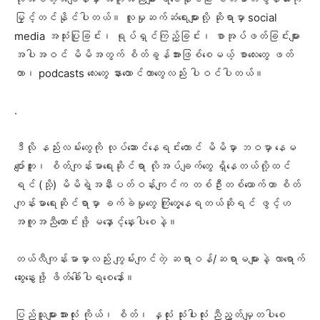
မြှင့်တင်နိုင်ပါတယ်။ လူမှုဆက်ဆံရေးများလို့ ဆိုရာမှာ social
media အသုံးပြုခြင်း၊ ရုပ်ရှင်ကြည့်ခြင်း၊ စာအုပ်ဖတ်ခြင်းများ
အပါအဝင် မိမိအတွက် စိတ်ခွန်အားဖြစ်စေမယ့် စာလေးတွေ ဖတ်
တာ၊ podcasts လေးတွေ နားထောင်တာတွေလည်း ပါဝင်ပါတယ်။
.
ဒီလို နည်းလမ်းတွေကို လုပ်ဆောင်နေရင်းတောင် မိမိမှာ ဘဝမှာ နေမ
ပျော်ဘူး၊ စိတ်ကျန်းမာရေးဆိုင်ရာ လိုအပ်ချက်တွေ ရှိနေတယ်လို့ထင်
ရင် (သို့) မိမိရဲ့အနီးပတ်ဝန်းကျင်က တစ်ဦးတစ်ယောက်ဟာ စိတ်
ကျန်းမာရေးဆိုင်ရာမှာ ခက်ခဲမှုတွေ ကြုံတွေ့နေရတယ်ဆိုရင် ဖွင့်ဟ
အကူအညီတောင်းဖို့ မနှောင့်နှေးပါစေနဲ့။
တယ်လီကျန်းမာမှာလည်း ကျွမ်းကျင်တဲ့ ဆရာဝန်/ဆရာမများနဲ့ လာရောက်
ဆွေးနွေးဖို့ ဖိတ်ခေါ်ပါရစေနော်။
ပြည်သူများအားလုံး ကိုယ်၊ စိတ်၊ နှလုံး သုံးပါးလုံး ညီညွတ်မျှတပါစေ