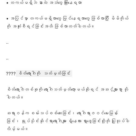
• တကယ်မရှိဘဲ နားထဲ အသံတွေ ကြားနေရတာ
• အပြင်မှာ တကယ်မရှိတာတွေ မြင်နေရတာတွေ ဖြစ်လာပြီး မိမိကိုယ်
ကို အဆုံးစီရင်ခြင်းအထိ ဖြစ်လာတတ်ပါတယ်။
..
..
????
စိတ်ရောဂါကို သတ်မှတ်ခြင်း
စိတ်ရောဂါတစ်ခုကို ရောဂါသတ်မှတ်တော့မယ်ဆိုရင် အဆင့်များစွာ လို
ပါတယ်။
ဆရာဝန်က စမ်းသပ်စစ်ဆေးခြင်း၊ ရောဂါရာဇဝင်မေးမြန်း
ခြင်း၊ ရုပ်ပိုင်းဆိုင်ရာရောဂါများ ရှိနေလား ရှာဖွေခြင်းတို့ကို ပြုလုပ်ပါ
လိမ့်မယ်။