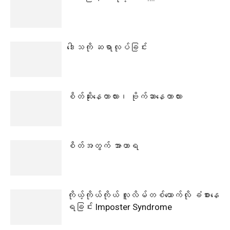
ဒေါသကို ဆရာလုပ်ခြင်း
စိတ်ဆိုးနေတာလား၊ ဗိုက်ဆာနေတာလား
စိတ်အတွက် အာဟာရ
ကိုယ့်ကိုယ်ကိုယ် လူလိမ်တစ်ယောက်လို ခံစားနေ
ရခြင်း Imposter Syndrome