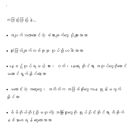
.
တဖြည်းဖြည်းနဲ့…
• အပျက်သဘောဆောင်တဲ့ ခံစားချက်တွေ ပိုများလာတာ
• ဆုံးဖြတ်ချက်တစ်ခုခု လုပ်ဖို့ ဝေဝါးလာတာ
• နေ့စဉ်လုပ်ရမယ့် စား၊ ဝတ်၊ နေရေး ဆိုင်ရာ အလုပ်တွေကိုတောင်
မဆောင်ရွက်နိုင်တော့တာ
• မကောင်းတဲ့ အတွေးတွေ၊ အတိတ်က အဖြစ်ဆိုးတွေကနေ ရုန်းမထွက်
နိုင်တာ
• မိမိကိုယ်ကို (သို့မဟုတ်) အခြားသူတွေကို ရုပ်ပိုင်းဆိုင်ရာ ထိခိုက်
နစ်နာစေရန် တွေးတောလာတာ