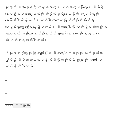
လူနာကို ခံစားနေရတဲ့ လက္ခဏာတွေ၊ ဘဝအတွေ့အကြုံတွေ၊ မိမိရဲ့
နေ့စဉ်ဘဝမှာရော ဘယ်လို ထိခိုက်မှုရှိနေလဲဆိုတဲ့ အချက်တွေကို
မေးမြန်းပါလိမ့်မယ်။ တစ်ခါတလေလည်း စိတ်ပိုင်းဆိုင်ရာ
မေးခွန်းလွှာတွေ ဖြေရလေ့ရှိပါတယ်။ စိတ်ရောဂါကို ဓာတ်ခွဲစစ်ဆေးလို့ မ
ရပေမယ့် အချို့သော ရုပ်ပိုင်းဆိုင်ရာရောဂါအခံတွေကို ရှာဖွေဖို့ သွေး၊
ဆီး စစ်ဆေးရတတ်ပါတယ်။
ဒီလိုအဆင့်တွေကို ဖြတ်ကျော်ပြီးမှ စိတ်ရောဂါတစ်ခုကို သတ်မှတ်တာ
ဖြစ်လို့ မိမိဘာသာအထင်နဲ့ မိမိကိုယ်တိုင်နဲ့ သူများကို label မ
တပ်ဖို့ လိုပါတယ်။
..
..
????
ကုသမှုများ