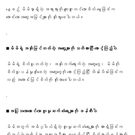
နေ့စဉ် မိမိမှာရှိတဲ့ အရာရာကို ကျေးဇူးတင်သောစိတ် မွေးခြင်းက
ကောင်းသောအတွေးအမြင်များကို တိုးပွားစေပါတယ်။
.
◼️
မိမိရဲ့ အဆိုးမြင်တတ်တဲ့ အတွေးများကို သတိထားပြီး စောင့်ကြည့်ပါ
မိမိရဲ့ စိတ်ပူတတ်တဲ့၊ အဆိုးဘက်ရောက်တဲ့ အတွေးတွေ၊ မိမိကို
စိတ်ပူပန်မှုတိုးစေတဲ့ အတွေးတွေကို စောင့်ကြည့်ပြီး ထိန်းသိမ်းခြင်းက
လည်း အကောင်းမြင်စိတ်ကို တိုးလာစေပါတယ်။
.
◼️
အပြုသဘောဆောင်သော လူမှုဆက်ဆံရေးများကို ဖန်တီးပါ
မိမိအတွက် အဓိပ္ပါယ်ရှိတဲ့ လူမှုဆက်ဆံရေးများကို ထားရှိခြင်းက
လိုအပ်တဲ့အချိန်မှာ အကူအညီများ ရစေနိုင်ပြီး စိတ်ဓာတ်ခွန်အားကို