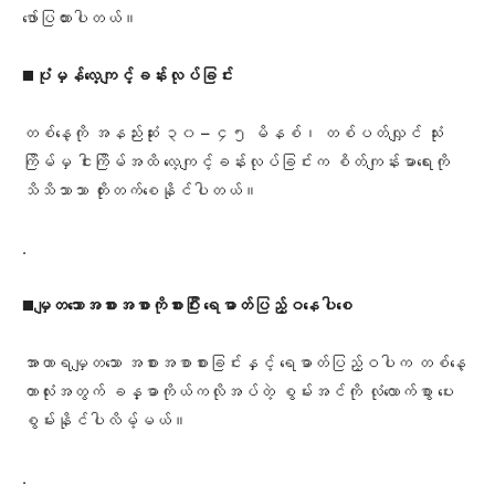
ဖော်ပြထားပါတယ်။
◼️
ပုံမှန်လေ့ကျင့်ခန်းလုပ်ခြင်း
တစ်နေ့ကို အနည်းဆုံး ၃၀ – ၄၅ မိနစ်၊ တစ်ပတ်လျှင် သုံး
ကြိမ်မှ ငါးကြိမ်အထိ လေ့ကျင့်ခန်းလုပ်ခြင်းက စိတ်ကျန်းမာရေးကို
သိသိသာသာ တိုးတက်စေနိုင်ပါတယ်။
.
◼️
မျှတသောအစားအစာကိုစားပြီး ရေဓာတ်ပြည့်ဝနေပါစေ
အာဟာရမျှတသော အစားအစာစားခြင်းနှင့် ရေဓာတ်ပြည့်ဝပါက တစ်နေ့
တာလုံးအတွက် ခန္ဓာကိုယ်ကလိုအပ်တဲ့ စွမ်းအင်ကို လုံလောက်စွာ ပေး
စွမ်းနိုင်ပါလိမ့်မယ်။
.