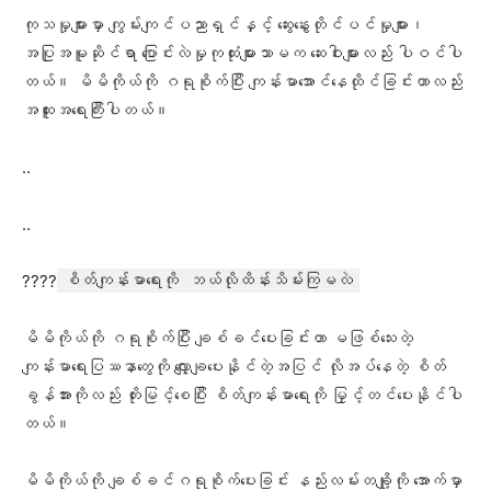
ကုသမှုများမှာ ကျွမ်းကျင်ပညာရှင်နှင့် ဆွေးနွေးတိုင်ပင်မှုများ၊
အပြုအမူဆိုင်ရာ ပြောင်းလဲမှုကုထုံးများသာမက ဆေးဝါးများလည်း ပါဝင်ပါ
တယ်။ မိမိကိုယ်ကို ဂရုစိုက်ပြီး ကျန်းမာအောင်နေထိုင်ခြင်းဟာလည်း
အထူးအရေးကြီးပါတယ်။
..
..
????
စိတ်ကျန်းမာရေးကို ဘယ်လိုထိန်းသိမ်းကြမလဲ
မိမိကိုယ်ကို ဂရုစိုက်ပြီး ချစ်ခင်ပေးခြင်းဟာ ‌မဖြစ်သေးတဲ့
ကျန်းမာရေးပြဿနာတွေကို လျှော့ချပေးနိုင်တဲ့အပြင် လိုအပ်နေတဲ့ စိတ်
ခွန်အားကိုလည်း တိုးမြင့်စေပြီး စိတ်ကျန်းမာရေးကို မြှင့်တင်ပေးနိုင်ပါ
တယ်။
မိမိကိုယ်ကို ချစ်ခင်ဂရုစိုက်ပေးခြင်း နည်းလမ်းတချို့ကို အောက်မှာ