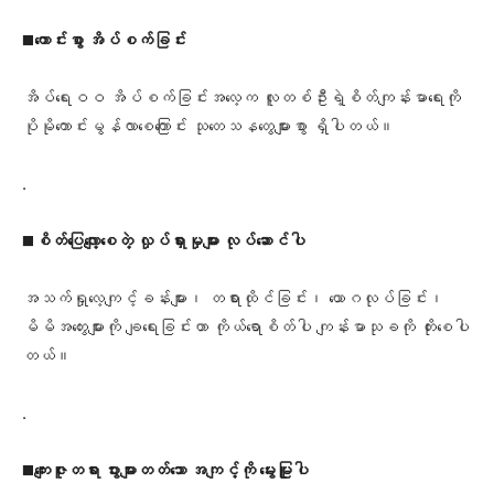
◼️
ကောင်းစွာ အိပ်စက်ခြင်း
အိပ်ရေးဝဝ အိပ်စက်ခြင်းအလေ့က လူတစ်ဦးရဲ့စိတ်ကျန်းမာရေးကို
ပိုမိုကောင်းမွန်လာစေကြောင်း သုတေသနတွေများစွာ ရှိပါတယ်။
.
◼️
စိတ်ပြေလျော့စေတဲ့ လှုပ်ရှားမှုများ လုပ်ဆောင်ပါ
အသက်ရှုလေ့ကျင့်ခန်းများ၊ တရားထိုင်ခြင်း၊ ယောဂလုပ်ခြင်း၊
မိမိအတွေးများကို ချရေးခြင်းဟာ ကိုယ်ရောစိတ်ပါ ကျန်းမာသုခကို တိုးစေပါ
တယ်။
.
◼️
ကျေးဇူးတရား ပွားများတတ်သော အကျင့်ကို မွေးမြူပါ