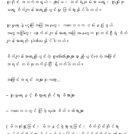
လူတိုင်း အသက်အရွယ်၊ ကျား/မ၊ ဆင်းရဲချမ်းသာမရွေး၊ လူမျိုးစု
မရွေး စိတ်ကျန်းမာရေးချို့ယွင်းမှု ဖြစ်ပွားနိုင်ပါတယ်။
လူမှုရေးနဲ့ ငွေကြေးအခြေအနေတွေ၊ ကလေးဘဝက ဝမ်းနည်းဖွယ်
အတွေ့အကြုံတွေ၊ နောက်ခံ ကျန်းမာရေးအခြေအနေတွေက လူတစ်ဦးရဲ့ စိတ်
ကျန်းမာရေးကို ပုံဖော်ပေးနိုင်ပါတယ်။
စိတ်ကျန်းမာရေးချို့ယွင်းတဲ့ လူတော်တော်များများမှာ ချို့ယွင်းစေတဲ့အကြောင်း
အရင်း တစ်ခုထက်ပိုပြီး ရှိတတ်ပါတယ်။
အကြောင်းအရင်း အများစုကတော့…
– လူမှုရေးနှင့် စီးပွားရေးဆိုင်ရာ ဖိအားများ
– ကလေးဘဝတွင် ကြုံခဲ့ရသော စိတ်ဒဏ်ရာများ
( မိဘဆုံးရှုံးခြင်း၊ မိဘနှင့်ခွဲခွာရခြင်း၊ စိတ်ပိုင်းဆိုင်ရာ