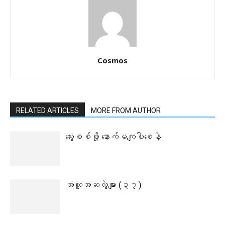
Cosmos
RELATED ARTICLES
MORE FROM AUTHOR
သွေးစစ်ဖို့ နောက်မကျပါစေနဲ့
အယူအဆလွဲများ (၃၇)