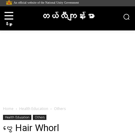
An official website of the National Unity Government
တယ်လီကျန်းမာ
မီနူး
Home
Health Education
Others
Health Education
Others
ဗွေ Hair Whorl