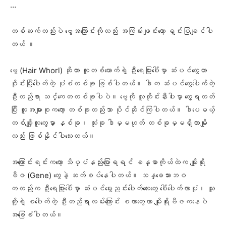
…
တစ်ဆက်တည်းပဲ ဗွေအကြောင်းကိုလည်း အကြမ်းဖျင်းတော့ ရှင်းပြချင်ပါ
တယ် ။
ဗွေ (Hair Whorl) ဆိုတာ လူတစ်ယောက်ရဲ့ ဦးရေပြားပေါ်မှာ ဆံပင်တွေဟာ
ဝိုင်းပြီးပေါက်တဲ့ ပုံစံတစ်ခု ဖြစ်ပါတယ်။ ဒါက ဆံပင်တွေပေါက်တဲ့
ဦးတည်ရာ သင်္ကေတတစ်ခုပါပဲ။ ဗွေကို လူတိုင်းနီးပါးမှာ တွေ့ရတတ်
ပြီး လူအများစုကတော့ တစ်ခုတည်းသာ ပိုင်ဆိုင်ကြပါတယ်။ ဒါပေမယ့်
တစ်ချို့လူတွေမှာ နှစ်ခု၊ သုံးခု ဒါမှမဟုတ် တစ်ခုမှမရှိတာမျိုး
လည်း ဖြစ်နိုင်ပါသေးတယ်။
အကြောင်းရင်းကတော့ သိပ္ပံနည်းပြောရရင် ခန္ဓာကိုယ်ထဲက မျိုးရိုး
ဗီဇ (Gene) တွေနဲ့ ဆက်စပ်နေပါတယ်။ သန္ဓေသားဘဝ
ကတည်းက ဦးရေပြားပေါ်မှာ ဆံပင်မွေးညင်းပေါက်လေးတွေ ပေါ်ပေါက်လာပုံ၊ သူ
တို့ရဲ့ စပေါက်တဲ့ ဦးတည်ရာလမ်းကြောင်း စတာတွေဟာ မျိုးရိုးဗီဇကနေပဲ
အခြေခံပါတယ်။