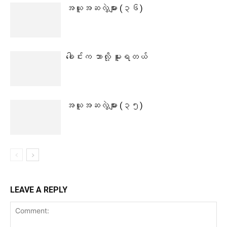
အယူအဆလွဲများ (၃၆)
ခေါင်းက ဘာလို့ မူးရတယ်
အယူအဆလွဲများ (၃၅)
LEAVE A REPLY