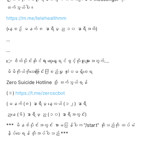
ဆက်သွယ်ပါ။
https://m.me/telehealthmm
(နေ့စဥ် မနက် ၈ နာရီမှ ည ၁၀ နာရီအထိ)
…
…
👉 စိတ်ပိုင်းဆိုင်ရာ ဆွေးနွေးရင်ဖွင့်လိုသူများအတွက်….
မိမိကိုယ်ကိုသေကြောင်းကြံစည်မှု လုံးဝမရှိစေရ
Zero Suicide Hotline သို့ ဆက်သွယ်ရန်
(၁)
https://t.me/zeroscbot
(မနက် (၈) နာရီမှ နေ့လယ် (၁၂) နာရီ
ညနေ (၆) နာရီမှ ည (၁၀) နာရီအတွင်း)
*** မိနစ်ပိုင်းအတွင်း စာမပြန်
ပါက “/start” ဆိုသည်ကို ထပ်မံ
နှိပ်ပေးရန် လိုအပ်ပါသည် ***