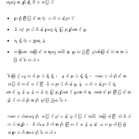
သွေးတွေဟာ မျိုးရိုးဗီဇအပြင်
သူတို့ကြီးပြင်းလာတဲ့ ပတ်ဝန်းကျင်
မိဘ/ အုပ်ထိန်းသူတွေရဲ့ ပြုစုပျိုးထောင်မှု
ရရှိတဲ့ပညာရေးနဲ့
တခြားသော အကြောင်းအရာတွေအပေါ်မှာ မူတည်ပြီး ပုံဖော်ပြောင်းလဲလာတာပဲ
ဖြစ်ပါတယ်။
ဒါကြောင့် ဗွေတစ်ခုပဲရှိရှိ၊ နှစ်ခုပဲရှိရှိ၊ ကလေးငယ်တိုင်းဟာ
အပြစ်ကင်းစင်ပြီး မိဘအုပ်ထိန်းမှုနဲ့ ပတ်ဝန်းကျင်ရဲ့
ကောင်းမွန်မှန်ကန်တဲ့ ပြုစုပျိုးထောင်မှုအောက်မှာ အကောင်းဆုံး ကြီးပြင်းလာ
နိုင်တယ်ဆိုတာကို ယုံကြည်ပေးပါ။
ကလေးငယ်လေးတွေကို အပြင်ပုံပန်းသွင်ပြင်အပေါ် အခြေခံပြီး တံဆိပ်
ကပ်တာမျိုး၊ စိတ်နေစိတ်ထားကို ကြိုတင်ခန့်မှန်း မသမုတ်ကြဖို့
အထူးသတိထားစေလိုပါတယ်။