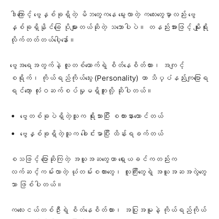
ဒါကြောင့် ဗွေနှစ်ခုရှိတဲ့ မိဘတွေကနေ မွေးလာတဲ့ ကလေးတွေမှာလည်း ဗွေ
နှစ်ခုရှိနိုင်ခြေ ပိုများတယ်ဆိုတဲ့ သဘောပါပဲ။ တနည်းအားဖြင့် မျိုးရိုး
လိုက်တတ်တယ်ပေါ့နော်။
ဗွေအရေအတွက်နဲ့ လူတစ်ယောက်ရဲ့ စိတ်နေစိတ်ထား၊ အကျင့်
စရိုက်၊ ကိုယ်ရည်ကိုယ်သွေး (Personality) ဟာ သိပ္ပံနည်းကျပြောရ
ရင်တော့ လုံးဝဆက်စပ်မှုမရှိဘူးလို့ ဆိုပါတယ်။
ဗွေတစ်ခုပဲရှိတဲ့သူက ရိုးသားပြီး စကားနားထောင်တယ်
ဗွေနှစ်ခုရှိတဲ့သူက ခေါင်းမာပြီး ထိန်းရခက်တယ်
စသဖြင့် ပြောဆိုကြတဲ့ အယူအဆတွေဟာ ရှေးယခင်ကတည်းက
လက်ဆင့်ကမ်းလာတဲ့ ယုံတမ်းစကားတွေ၊ လူကြီးတွေရဲ့ အယူအဆအလွဲတွေ
သာ ဖြစ်ပါတယ်။
ကလေးငယ်တစ်ဦးရဲ့ စိတ်နေစိတ်ထား၊ အပြုအမူနဲ့ ကိုယ်ရည်ကိုယ်