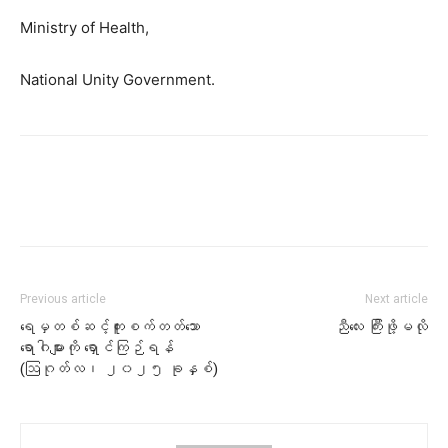
Ministry of Health,
National Unity Government.
Previous article
Next article
ရေမှတစ်ဆင့်ကူးစက်တတ်သော
ညီလေး ကြီးဖို့မလို
ရောဂါများကို ရှောင်ကြဉ်ရန်
(ဩဂုတ်လ၊ ၂၀၂၅ ခုနှစ်)