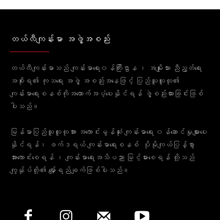
တယ်လီကျန်းမာ အဖွဲ့အစည်း
တယ်လီကျန်းမာသည် ကျန်းမာရေး၀န်ကြီးဌာန ၊ အမျိုးသား ညီညွတ်ရေး
အစိုးရ၏ ကုသရေး အဖွဲ့ အစည်းအနေဖြင့် ပြည်သူလူထု၏
ကျန်းမာရေးစနစ်ကိုအထောက်အပံ့ပေးနိုင်ရန် ဖွဲ့စည်းထားခြင်းဖြစ်
ပါသည်။
မြန်မာပြည်သူလူထုအား အကောင်းမွန်ဆုံး ကျန်းမာရေး ၀န်ဆောင်မှုများပေး
နိုင်ရန်၊ ဖက်ဒရယ် ကျန်းမာရေးစနစ် ပိုမိုကျယ်ပြန့်စွာ
အားကောင်းစေရန် ၊ ကျန်းမာရေးအသိပညာ မြင့်မားစေရန် တို့သည်
ကျွန်ုပ်တို့၏ မျှော်ရည်ချက်ဖြစ်ပါသည်။