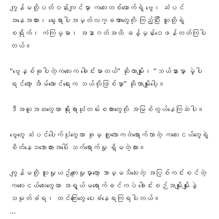
ကျွန်မတို့ပတ်ဝန်းကျင်မှာ ကလေးတစ်ယောက်ရဲ့ ဗွေ၊ ဆံပင်
အနေအထား၊ မွေးရာပါအမှတ်လက္ခဏာတွေကို ကြည့်ပြီး သူတို့ရဲ့
စရိုက်၊ ကံကြမ္မာ၊ အနာဂတ်အထိ ခန့်မှန်းဝေဖန်တတ်ကြပါ
တယ်။
“ဗွေနှစ်ခုပါတဲ့ကလေးက ခေါင်းမာတယ်” ဆိုတာမျိုး၊ “ဘယ်နားမှာ မှဲ့ပါ
ရင်တော့ အိမ်ထောင်ရေးက ဘယ်လိုဖြစ်မှာ” ဆိုတာမျိုးပေါ့။
ဒီအယူအဆတွေဟာ ရိုးရာယုံတမ်းစကားတွေလို အမြစ်တွယ်နေကြဆဲပါ။
ဗွေတွေ ဆံပင်‌ပေါက်ပုံတွေဟာ ခုမှ လူ့လောကထဲရောက်လာတဲ့ ကလေးငယ်တွေရဲ့
စိတ်နေသဘောထားအပေါ် သက်ရောက်မှု ရှိမတဲ့လား။
ကျွန်မတို့ လူမှုယဥ်ကျေးမှုမှာတော့ ဘာမှမသိ‌သေးတဲ့ အပြစ်ကင်းစင်တဲ့
ကလေးငယ်လေးတွေဟာ အရွယ်မရောက်ခင်ကပဲ ခေါင်းစဉ်အမျိုးမျိုးနဲ့
သမုတ်ခံရ၊ ထင်ကြေးတွေ ပေးခံနေရကြရပါတယ်။
…