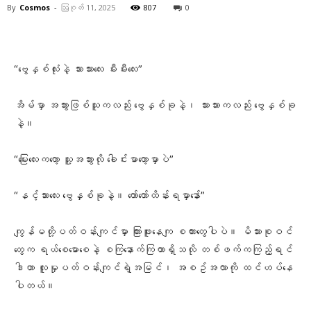
By
Cosmos
-
ဩဂုတ် 11, 2025
807
0
Facebook
X
Pinterest
WhatsA
“ဗွေနှစ်လုံးနဲ့ သားသားလေး မီးမီးလေး”
အိမ်မှာ အဘွားဖြစ်သူကလည်း ဗွေနှစ်ခုနဲ့၊ သားသားကလည်း ဗွေနှစ်ခု
နဲ့။
“မြေးလေးကတော့ သူ့အဘွားလို ခေါင်းမာတော့မှာပဲ”
“နင့်သားလေး ဗွေနှစ်ခုနဲ့။ တော်တော်ထိန်းရမှာနော်”
ကျွန်မတို့ပတ်ဝန်းကျင်မှာ ကြားဖူးနေကျ စကားတွေပါပဲ။ မိသားစုဝင်
တွေက ရယ်စေမောစေနဲ့ စကြနောက်ကြတာရှိသလို တစ်ဖက်ကကြည့်ရင်
ဒါဟာ လူမှုပတ်ဝန်းကျင်ရဲ့အမြင်၊ အစဥ်အလာကို ထင်ဟပ်နေ
ပါတယ်။