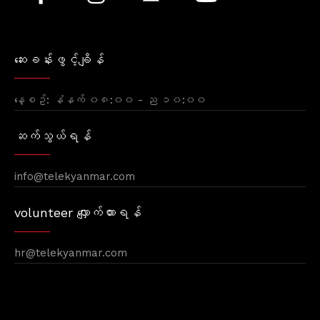
ဆေးခန်းဖွင့်ချိန်
နေ့စဥ်: နံနက် ၀၈:၀၀ - ည ၁၀:၀၀
ဆက်သွယ်ရန်
info@telekyanmar.com
volunteer လျှောက်ထားရန်
hr@telekyanmar.com