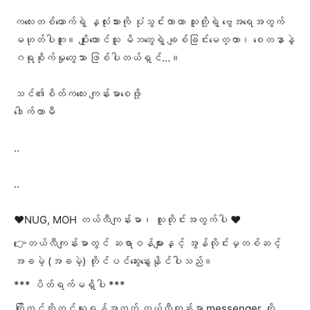
ကလေးတစ်ယောက်ရဲ့ နှလုံးသားကို ပုံသွင်းတာဟာ သူတို့ရဲ့ ဗွေအရေအတွက်
မဟုတ်ပါဘူး။ ပျိုးထောင်သူ မိဘတွေရဲ့ ချစ်ခြင်းမေတ္တာ၊ စေတနာနဲ့
ဂရုစိုက်မှုတွေသာ ဖြစ်ပါတယ်ရှင်…။
သင်၏စိတ်ကလေး ကျန်းမာစေဖို့
ဒေါက်တာမီ
..
..
❤️NUG, MOH တယ်လီကျန်းမာ၊ လူတိုင်းအတွက်ပါ ❤️
👉တယ်လီကျန်းမာတွင် ဆရာဝန်များနှင့် အွန်လိုင်းမှတစ်ဆင့်
အခမဲ့ (အခမဲ့) တိုင်ပင်ဆွေးနွေးနိုင်ပါသည်။
*** ပိတ်ရက်မရှိပါ ***
ကြိုတင်ဘိုကင်ယူရန်အတွက် တယ်လီကျန်းမာ messenger ကို