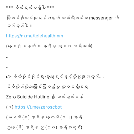
*** ပိတ်ရက်မရှိပါ ***
ကြိုတင်ဘိုကင်ယူရန်အတွက် တယ်လီကျန်းမာ messenger ကို
ဆက်သွယ်ပါ။
https://m.me/telehealthmm
(နေ့စဥ် မနက် ၈ နာရီမှ ည ၁၀ နာရီအထိ)
…
…
👉 စိတ်ပိုင်းဆိုင်ရာ ဆွေးနွေးရင်ဖွင့်လိုသူများအတွက်….
မိမိကိုယ်ကိုသေကြောင်းကြံစည်မှု လုံးဝမရှိစေရ
Zero Suicide Hotline သို့ ဆက်သွယ်ရန်
(၁)
https://t.me/zeroscbot
(မနက် (၈) နာရီမှ နေ့လယ် (၁၂) နာရီ
ညနေ (၆) နာရီမှ ည (၁၀) နာရီအတွင်း)