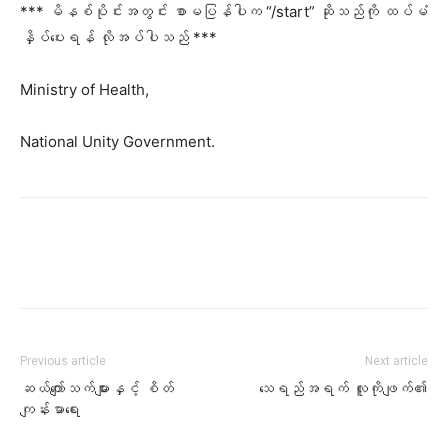
*** မိနစ်ပိုင်းအတွင်း စာမပြန်
ပါက “/start” ဆိုသည်ကို ထပ်မံ
နှိပ်ပေးရန် လိုအပ်ပါသည် ***
Ministry of Health,
National Unity Government.
Previous article
Next article
ဆယ်ကျော်သက်များနှင့် စိတ်
သေရည်အရက် လူကိုဖျက်၏
ကျန်းမာရေး