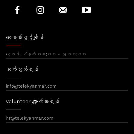
ဆေးခန်းဖွင့်ချိန်
နေ့စဥ်: နံနက် ၀၈:၀၀ - ည ၁၀:၀၀
ဆက်သွယ်ရန်
info@telekyanmar.com
volunteer လျှောက်ထားရန်
hr@telekyanmar.com