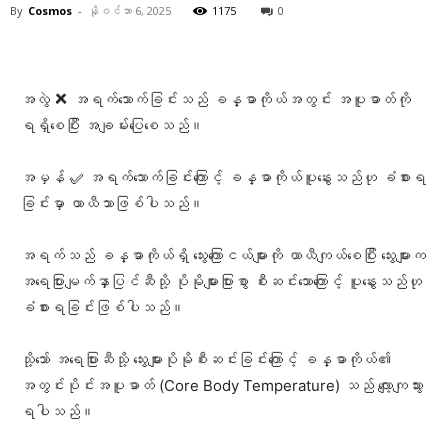
By
Cosmos
-
နိုဝင်ဘာ 6, 2025
1175
0
Facebook
X
Pinterest
WhatsA
အလွဲ ❌ အရက်သောက်ခြင်းသည် ခန္ဓာကိုယ်အတွင်း အပူဓာတ်ကို
ရရှိစေပြီး အချမ်းပြေစေသည်။
အမှန် ✅ အရက်သောက်ခြင်းကြောင့် ခန္ဓာကိုယ်ပူနွေးသည်ဟု ခံစားရ
ခြင်းမှာ ယာယီသာဖြစ်ပါသည်။
အရက်သည် ခန္ဓာကိုယ်ရှိ သွေးကြောငယ်များကို ယာယီကျယ်စေပြီး သွေးများက
အရေပြားမျက်နှာပြင်ဆီသို့ ပိုမိုများပြားစွာ စီးဆင်းသောကြောင့် ပူနွေးသည်ဟု
ခံစားရခြင်းဖြစ်ပါသည်။
သို့သော် အရေပြားဆီသို့ သွေးများပိုမိုစီးဆင်းခြင်းကြောင့် ခန္ဓာကိုယ်၏
အတွင်းပိုင်းအပူဓာတ် (Core Body Temperature) သည် လျော့ကျသွား
ရပါသည်။