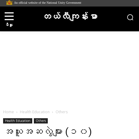
An official website of the National Unity Government
တယ်လီကျန်းမာ
မီနူး
Home
Health Education
Others
Health Education
Others
အယူအဆလွဲများ (၁၀)