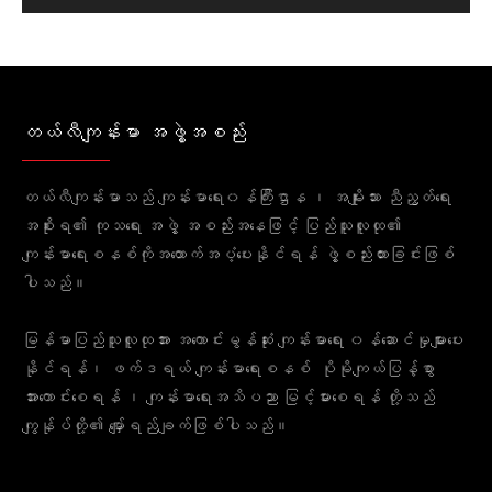
တယ်လီကျန်းမာ အဖွဲ့အစည်း
တယ်လီကျန်းမာသည် ကျန်းမာရေး၀န်ကြီးဌာန ၊ အမျိုးသား ညီညွတ်ရေး
အစိုးရ၏ ကုသရေး အဖွဲ့ အစည်းအနေဖြင့် ပြည်သူလူထု၏
ကျန်းမာရေးစနစ်ကိုအထောက်အပံ့ပေးနိုင်ရန် ဖွဲ့စည်းထားခြင်းဖြစ်
ပါသည်။
မြန်မာပြည်သူလူထုအား အကောင်းမွန်ဆုံး ကျန်းမာရေး ၀န်ဆောင်မှုများပေး
နိုင်ရန်၊ ဖက်ဒရယ် ကျန်းမာရေးစနစ် ပိုမိုကျယ်ပြန့်စွာ
အားကောင်းစေရန် ၊ ကျန်းမာရေးအသိပညာ မြင့်မားစေရန် တို့သည်
ကျွန်ုပ်တို့၏ မျှော်ရည်ချက်ဖြစ်ပါသည်။