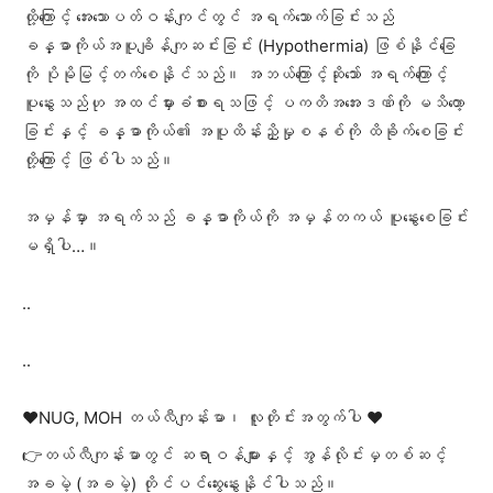
ထို့ကြောင့် အေးသောပတ်ဝန်းကျင်တွင် အရက်သောက်ခြင်းသည်
ခန္ဓာကိုယ်အပူချိန်ကျဆင်းခြင်း (Hypothermia) ဖြစ်နိုင်ခြေ
ကို ပိုမိုမြင့်တက်စေနိုင်သည်။ အဘယ်ကြောင့်ဆိုသော် အရက်ကြောင့်
ပူနွေးသည်ဟု အထင်မှားခံစားရသဖြင့် ပကတိအအေးဒဏ်ကို မသိတော့
ခြင်းနှင့် ခန္ဓာကိုယ်၏ အပူထိန်းညှိမှုစနစ်ကို ထိခိုက်စေခြင်း
တို့ကြောင့် ဖြစ်ပါသည်။
အမှန်မှာ အရက်သည် ခန္ဓာကိုယ်ကို အမှန်တကယ် ပူနွေးစေခြင်း
မရှိပါ…။
..
..
❤️NUG, MOH တယ်လီကျန်းမာ၊ လူတိုင်းအတွက်ပါ ❤️
👉တယ်လီကျန်းမာတွင် ဆရာဝန်များနှင့် အွန်လိုင်းမှတစ်ဆင့်
အခမဲ့ (အခမဲ့) တိုင်ပင်ဆွေးနွေးနိုင်ပါသည်။