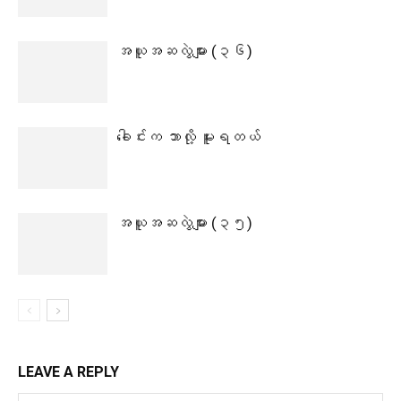
အယူအဆလွဲများ (၃၆)
ခေါင်းက ဘာလို့ မူးရတယ်
အယူအဆလွဲများ (၃၅)
LEAVE A REPLY