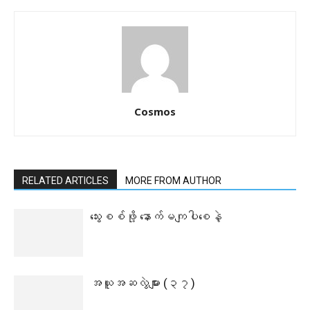
Cosmos
RELATED ARTICLES
MORE FROM AUTHOR
သွေးစစ်ဖို့ နောက်မကျပါစေနဲ့
အယူအဆလွဲများ (၃၇)