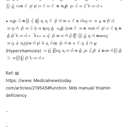
ပြည့်ဝအောင် စုံစုံလင်လင် စားတာမျိုး လုပ်သင့်ပါတယ်။
▪️အချုပ်အားဖြင့် ပြောရရင် ဗိုက်တာမင်ဓာတ်တွေက ခန္ဓာကိုယ်
အတွက် လိုအပ်တဲ့အရာတွေမို့ မချို့တဲ့အောင် အစားအသောက် စုံလင်စွာစား
ဖို့လိုပါတယ်။ ဒါပေမယ့့် လိုတာထက်ပိုပြီး ဖြည့်စွက်အားဆေးတွေ
အလွန်အကျွံသောက်သုံးမိရင်တော့ ဗိုက်တာမင်လွန်ကဲမှု
(Hypervitamiosis) လည်း ကြုံတွေ့ရတတ်တာမို့ ချင့်ချိန်စားသောက်ကြဖို့
ပဲ အကြံပြုလိုပါတယ်။
Ref: 📖
https: //www. Medicalnewstoday.
com/articles/219545#function. Mds manual/ thiamin
deficiency
..
..