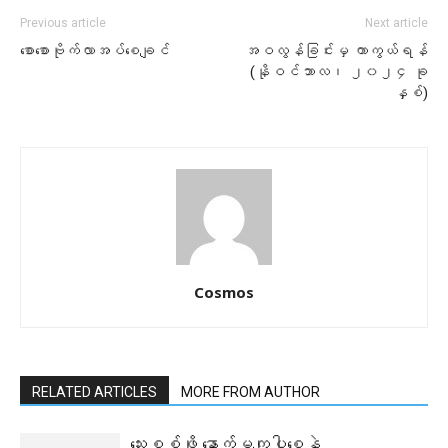
Previous article
Next article
စောစောဗိုက်လာအပ်စေချင်
အဝလွန်ခြင်းမှ ကာကွယ်ရန်
(နိုဝင်ဘာလ၊ ၂၀၂၄ ခု
နှစ်)
Cosmos
RELATED ARTICLES
MORE FROM AUTHOR
သွေးစစ်ဖို့ နောက်မကျပါစေနဲ့