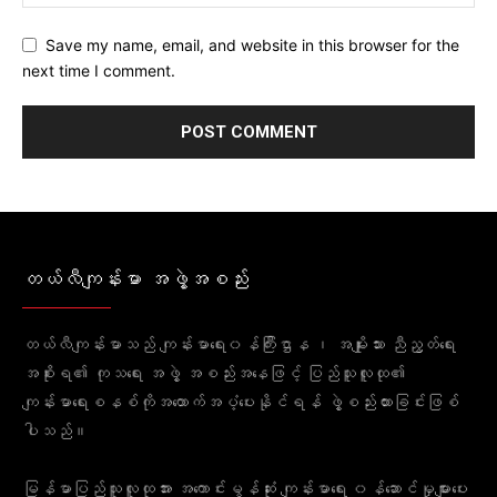
Save my name, email, and website in this browser for the
next time I comment.
တယ်လီကျန်းမာ အဖွဲ့အစည်း
တယ်လီကျန်းမာသည် ကျန်းမာရေး၀န်ကြီးဌာန ၊ အမျိုးသား ညီညွတ်ရေး
အစိုးရ၏ ကုသရေး အဖွဲ့ အစည်းအနေဖြင့် ပြည်သူလူထု၏
ကျန်းမာရေးစနစ်ကိုအထောက်အပံ့ပေးနိုင်ရန် ဖွဲ့စည်းထားခြင်းဖြစ်
ပါသည်။
မြန်မာပြည်သူလူထုအား အကောင်းမွန်ဆုံး ကျန်းမာရေး ၀န်ဆောင်မှုများပေး