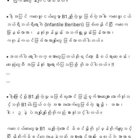
ကြွက်သားတွေ နာကျင်လာပါမယ်။
▪️ဒါ့အပြင် ကလေးသူငယ်တွေမှာ B1 ချို့တဲ့မှု ဖြစ်တဲ့အခါ ကလေးသူငယ်
ဘယ်ရီဘယ်ရီရောဂါ (Infantile Beriberi) ဖြစ်စေနိုင်ပြီး ကလေးက
ပြာနှမ်းလာတာ၊ နှလုံးခုန်နှုန်း အသက်ရှူနှုန်းမြန်လာတာ၊
ကတုန်ကယင်ဖြစ်လာတာမျိုးတွေ ဖြစ်လာတတ်ပါတယ်။
▪️အထက်ပါ ရောဂါလက္ခဏာတွေပြတယ်ဆိုရင်တော့ နီးစပ်ရာဆေးခန်း၊
ဆေးရုံတွေဆီ အမြန်ဆုံး သွားရောက်ပြသကြဖို့ လိုအပ်ပါတယ်။‼️
…
…
▪️ဒါ့ကြောင့်မို့ B1 ချို့တဲ့မှုမဖြစ်ရအောင် ဖြည့်စွက်အားဆေးများ သောက်သုံးသ
င့်သလို B1 ပေါကြွယ်ဝတဲ့ အစားအသောက်တွေဖြစ်တဲ့ နွားနို့၊ အသား၊
ငါး၊ ဥ နဲ့ ပဲအမျိုးမျိုးတို့ကိုလည်း စားသုံးသင့်ပါတယ်။
ကလေးငယ်လေးတွေမှာ B1 မချို့တဲ့အောင် မိခင်နို့ကို ပုံမှန်တိုက်ကျွေးသင့်
ပြီး နို့တိုက်မိခင်တွေအနေနဲ့လည်း အစားရှောင်တာမျိုး မလုပ်ဘဲ အာဟာရ