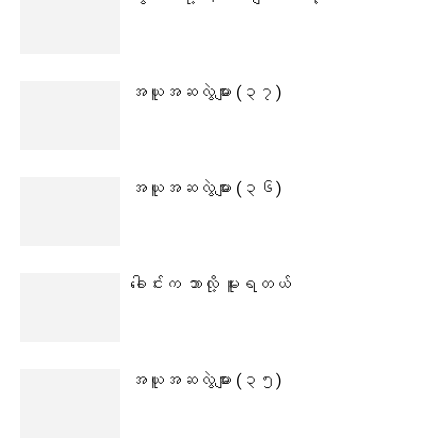
အယူအဆလွဲများ (၃၇)
အယူအဆလွဲများ (၃၆)
ခေါင်းက ဘာလို့ မူးရတယ်
အယူအဆလွဲများ (၃၅)