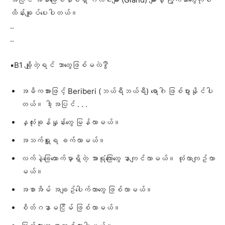
ထိန်းချုပ်ပေးပါတယ်။
..
..
▪️B1 ချို့တဲ့ရင် ဘာတွေဖြစ်မလဲ❔
အဓိကအားဖြင့် Beriberi (ဘယ်ရီဘယ်ရီ) ရောဂါ ဖြစ်ပွားနိုင်ပါ
တယ်။ ဒါ့အပြင် . . .
နှလုံးခုန်နှုန်းတွေ မြန်လာမယ်။
အသက်ရှူရ ခက်လာမယ်။
လက်နဲ့ခြေထောက်မှာရှိတဲ့ အာရုံကြောတွေ နာကျင်လာမယ်။ ထုံလာကျဥ်လာ
မယ်။
အစာအိမ် အချဥ်ပေါက်တာတွေ ဖြစ်လာမယ်။
စိတ်ဂနာမငြိမ် ဖြစ်လာမယ်။