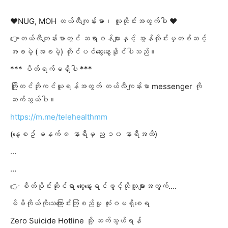
❤️NUG, MOH တယ်လီကျန်းမာ၊ လူတိုင်းအတွက်ပါ ❤️
👉တယ်လီကျန်းမာတွင် ဆရာဝန်များနှင့် အွန်လိုင်းမှတစ်ဆင့်
အခမဲ့ (အခမဲ့) တိုင်ပင်ဆွေးနွေးနိုင်ပါသည်။
*** ပိတ်ရက်မရှိပါ ***
ကြိုတင်ဘိုကင်ယူရန်အတွက် တယ်လီကျန်းမာ messenger ကို
ဆက်သွယ်ပါ။
https://m.me/telehealthmm
(နေ့စဥ် မနက် ၈ နာရီမှ ည ၁၀ နာရီအထိ)
…
…
👉 စိတ်ပိုင်းဆိုင်ရာ ဆွေးနွေးရင်ဖွင့်လိုသူများအတွက်….
မိမိကိုယ်ကိုသေကြောင်းကြံစည်မှု လုံးဝမရှိစေရ
Zero Suicide Hotline သို့ ဆက်သွယ်ရန်