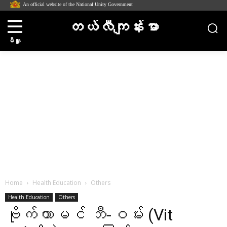
An official website of the National Unity Government
တယ်လီကျန်းမာ
မီနူး
Home
Health Education
Others
Health Education
Others
ဗိုက်တာမင် ဘီ-ဝမ်း (Vit