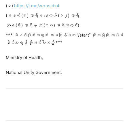
(၁)
https://t.me/zeroscbot
(မနက် (၈) နာရီမှ နေ့လယ် (၁၂) နာရီ
ညနေ (၆) နာရီမှ ည (၁၀) နာရီအတွင်း)
*** မိနစ်ပိုင်းအတွင်း စာမပြန်
ပါက “/start” ဆိုသည်ကို ထပ်မံ
နှိပ်ပေးရန် လိုအပ်ပါသည် ***
Ministry of Health,
National Unity Government.