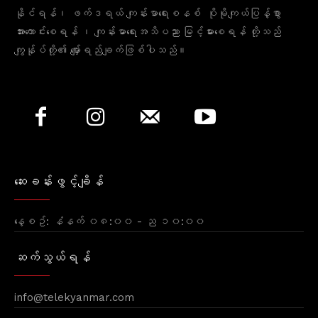
နိုင်ရန်၊ ဖက်ဒရယ် ကျန်းမာရေးစနစ် ပိုမိုကျယ်ပြန့်စွာ
အားကောင်းစေရန် ၊ ကျန်းမာရေးအသိပညာ မြင့်မားစေရန် တို့သည်
ကျွန်ုပ်တို့၏ မျှော်ရည်ချက်ဖြစ်ပါသည်။
ဆေးခန်းဖွင့်ချိန်
နေ့စဥ်: နံနက် ၀၈:၀၀ - ည ၁၀:၀၀
ဆက်သွယ်ရန်
info@telekyanmar.com