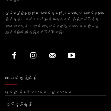
မြန်မာပြည်သူလူထုအား အကောင်းမွန်ဆုံး ကျန်းမာရေး ၀န်ဆောင်မှုများပေး
နိုင်ရန်၊ ဖက်ဒရယ် ကျန်းမာရေးစနစ် ပိုမိုကျယ်ပြန့်စွာ
အားကောင်းစေရန် ၊ ကျန်းမာရေးအသိပညာ မြင့်မားစေရန် တို့သည်
ကျွန်ုပ်တို့၏ မျှော်ရည်ချက်ဖြစ်ပါသည်။
ဆေးခန်းဖွင့်ချိန်
နေ့စဥ်: နံနက် ၀၈:၀၀ - ည ၁၀:၀၀
ဆက်သွယ်ရန်