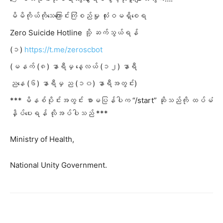
မိမိကိုယ်ကိုသေကြောင်းကြံစည်မှု လုံးဝမရှိစေရ
Zero Suicide Hotline သို့ ဆက်သွယ်ရန်
(၁)
https://t.me/zeroscbot
(မနက် (၈) နာရီမှ နေ့လယ် (၁၂) နာရီ
ညနေ (၆) နာရီမှ ည (၁၀) နာရီအတွင်း)
*** မိနစ်ပိုင်းအတွင်း စာမပြန်
ပါက “/start” ဆိုသည်ကို ထပ်မံ
နှိပ်ပေးရန် လိုအပ်ပါသည် ***
Ministry of Health,
National Unity Government.