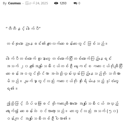
By
Cosmos
-
ဩဂုတ် 24, 2025
1293
0
Facebook
X
Pinterest
WhatsA
“တီတီနှင့် ဒေါက်ပီ”
တစ်ခုသော ညနေခင်း၏ ကျေးလက်ဆေးခန်းလေးတွင် ဖြစ်သည်။
ဒေါက်ပီတစ်ယောက် လူနာတွေ တစ်ယောက်ပြီးတစ်ယောက်ကြည့်နေရင်း
အသက် ၂၀ ကျော်အမျိုးသမီးငယ်တစ်ဦး မွေးကင်းစ ကလေးငယ်ကိုချီပြီး
ဆေးခန်းအဝတွင်ထိုင်ကာ အထဲသို့လှမ်းလှမ်းကြည့်နေသည်ကို သတိထား
မိသည်။ မျက်နှာတွင်လည်း ကလေးငယ်ကို စိုးရိမ်နေသည့် ပုံစံတွေ့
ရ၏။
ဤသို့ဖြင့် သိပ်မကြာခင် ထိုကလေးချီထားသော အမျိုးသမီးငယ် အလှည့်
ရောက်၍ ဆေးခန်းထဲ ဝင်လာတော့သည်။ ဘေးတွင်လည်း အသက် (၅၀)
ဝန်းကျင် အမျိုးသမီးတစ်ဦးပါလာ၏။