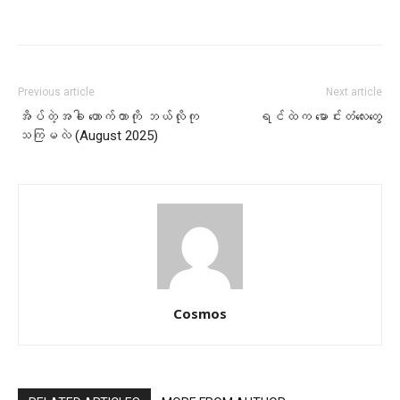
Previous article
Next article
အိပ်တဲ့အခါ ဟောက်တာကို ဘယ်လိုကု
ရင်ထဲက မောင်းတံလေးတွေ
သကြမလဲ (August 2025)
Cosmos