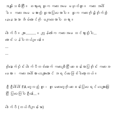
အမျိုးသမီးကြီး။ ဆရာရေ သူက ကလေးအမေ မဟုတ်ဘူး။ ကလေး အဒေါ်
ပါ။ ကလေးအမေ မအားလို့ သူလာပြပေးတာပါ။ သူက ကလေးကိုနို့တိုက်ဖို့
နေနေသာသာ အိမ်ထောင်ကို မကျသေးတာပါ ဆရာ။
ဒေါက်ပီ။ ဗျာ…….…။ ကျွန်တော်က ကလေးအမေ ထင်သွားလို့ပါ…
တောင်းပန်ပါတယ်ဗျ နော်။
…
…
ထိုနောက်ပိုင်း ဒေါက်ပီတစ်ယောက် ကလေးချီပြီး ဆေးခန်းလာပြတိုင်း ကလေးအ
မေလား၊ ကလေးအဒေါ်လား သေချာအောင် အရင်မေးဖြစ်ပါတော့တယ်။
ဦးဦးဒေါ်ဒေါ် FA တွေလည်း တူ၊ တူမလေးတွေကို ဆေးခန်းပြပေးရင် သေချာပြော
ပြီး ပြပေးကြပါဦးနော်…။
ဒေါက်ပီ (တယ်လီကျန်းမာ)