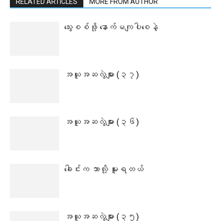
RELATED ARTICLES
MORE FROM AUTHOR
သွေးစစ်ဖို့ နောက်မကျပါစေနဲ့
အယူအဆလွဲများ (၃၇)
အယူအဆလွဲများ (၃၆)
ခေါင်းက ဘာလို့ မူးရတယ်
အယူအဆလွဲများ (၃၅)