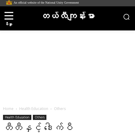
An official website of the National Unity Government
တယ်လီကျန်းမာ
မီနူး
Home
Health Education
Others
Health Education
Others
တီတီနှင့် ဒေါက်ပီ