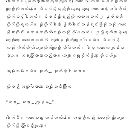
ဒေါက်ပီ။ (မျက်နှာထားတည်တည်ဖြင့်) ကလေး ၆ လထိ မိခင်နို့တိုက်
ကျွေးဖို့လိုတယ်နော်။ မိခင်နို့ရည်ကို နေ့ရောညရော ကလေးဆာတဲ့အခါတိုင်း
တိုက်သင့်ပါတယ်။ မိခင်နို့ရည်ကို ကလေးအသက် ၂ နှစ်အထိ
တိုက်လို့ရတယ်။ နို့တိုက်ခါနီး နို့သီးခေါင်းသန့်ရှင်းဖို့လိုသလို ကလေး
နို့ဆာတိုင်း ခဏခဏတိုက်ပေးဖို့လည်း လိုပါတယ်။ ဖြည့်စွက်စာနဲ့ ရေ
တွေကိုတော့ ကလေးအသက် ၆ လကျော်မှ တိုက်ကျွေးရပါမယ်။ မိခင်နို့
လည်း ကိုယ်တိုင်သေချာတိုက်ကျွေးဖို့ လိုပါတယ်။ ဒါမှ ကလေးက ကျန်းမာ
မှာလေ။ ဆရာပြောတာနားလည်လား။ သေချာဂရုစိုက်ဖို့တော့ လိုမယ်ဗျ။
အမျိုးသမီးငယ်။ ဟုတ်…. ဟုတ်ကဲ့ပါ ဆရာ။
ထိုစဉ် အတူပါလာသော အမျိုးသမီးကြီးက
“ဆရာ….ဆရာ… ကျွန်မ…”
ဒေါက်ပီ။ ကလေးအဘွား ထင်တယ်နော်။ အဘွားတို့လည်း အမေကို နို့သေချာ
တိုက်ဖို့ ပြောပေးဦးဗျနော့။