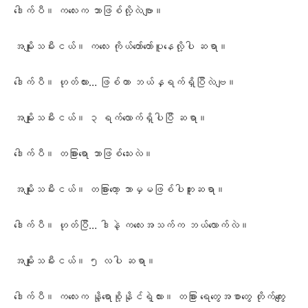
ဒေါက်ပီ။ ကလေးက ဘာဖြစ်လို့လဲဗျာ။
အမျိုးသမီးငယ်။ ကလေး ကိုယ်တော်တော်ပူနေလို့ပါ ဆရာ။
ဒေါက်ပီ။ ဟုတ်လား… ဖြစ်တာ ဘယ်နှရက်ရှိပြီလဲဗျ။
အမျိုးသမီးငယ်။ ၃ ရက်လောက်ရှိပါပြီ ဆရာ။
ဒေါက်ပီ။ တခြားရော ဘာဖြစ်သေးလဲ။
အမျိုးသမီးငယ်။ တခြားတော့ ဘာမှမဖြစ်ပါဘူးဆရာ။
ဒေါက်ပီ။ ဟုတ်ပြီ… ဒါနဲ့ ကလေးအသက်က ဘယ်လောက်လဲ။
အမျိုးသမီးငယ်။ ၅ လပါ ဆရာ။
ဒေါက်ပီ။ ကလေးက နို့ရောစို့နိုင်ရဲ့လား။ တခြား ရေတွေအစာတွေ တိုက်ကျွေး