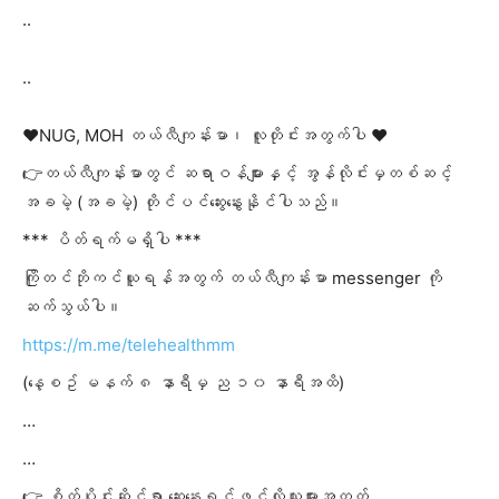
..
..
❤️NUG, MOH တယ်လီကျန်းမာ၊ လူတိုင်းအတွက်ပါ ❤️
👉တယ်လီကျန်းမာတွင် ဆရာဝန်များနှင့် အွန်လိုင်းမှတစ်ဆင့်
အခမဲ့ (အခမဲ့) တိုင်ပင်ဆွေးနွေးနိုင်ပါသည်။
*** ပိတ်ရက်မရှိပါ ***
ကြိုတင်ဘိုကင်ယူရန်အတွက် တယ်လီကျန်းမာ messenger ကို
ဆက်သွယ်ပါ။
https://m.me/telehealthmm
(နေ့စဥ် မနက် ၈ နာရီမှ ည ၁၀ နာရီအထိ)
…
…
👉 စိတ်ပိုင်းဆိုင်ရာ ဆွေးနွေးရင်ဖွင့်လိုသူများအတွက်….