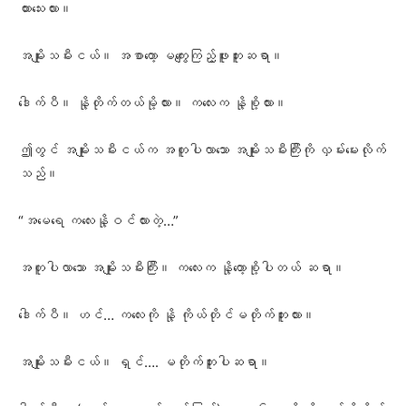
ထားသေးလား။
အမျိုးသမီးငယ်။ အစာတော့ မကျွေးကြည့်ဖူးဘူးဆရာ။
ဒေါက်ပီ။ နို့တိုက်တယ်မို့လား။ ကလေးက နို့စို့လား။
ဤတွင် အမျိုးသမီးငယ်က အတူပါလာသော အမျိုးသမီးကြီးကို လှမ်းမေးလိုက်
သည်။
“အမေရေ ကလေးနို့ဝင်လားတဲ့…”
အတူပါလာသော အမျိုးသမီးကြီး။ ကလေးက နို့တော့စို့ပါတယ် ဆရာ။
ဒေါက်ပီ။ ဟင်… ကလေးကို နို့ ကိုယ်တိုင်မတိုက်ဘူးလား။
အမျိုးသမီးငယ်။ ရှင်…. မတိုက်ဘူးပါဆရာ။