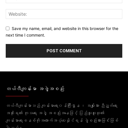
Save my name, email, and website in this browser for the
next time I comment.
တယ်လီကျန်းမာ အဖွဲ့အစည်း
တယ်လီကျန်းမာသည် ကျန်းမာရေး၀န်ကြီးဌာန ၊ အမျိုးသား ညီညွတ်ရေး
အစိုးရ၏ ကုသရေး အဖွဲ့ အစည်းအနေဖြင့် ပြည်သူလူထု၏
ကျန်းမာရေးစနစ်ကိုအထောက်အပံ့ပေးနိုင်ရန် ဖွဲ့စည်းထားခြင်းဖြစ်
ပါသည်။