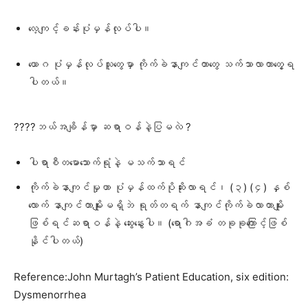
လေ့ကျင့်ခန်းပုံမှန်လုပ်ပါ။
ယောဂ ပုံမှန်လုပ်သူတွေမှာ ကိုက်ခဲနာကျင်တာတွေ သက်သာလာတာတွေ့ရ
ပါတယ်။
????ဘယ်အချိန်မှာ ဆရာဝန်နဲ့ပြမလဲ ?
ပါရာစီတမောသောက်ရုံနဲ့ မသက်သာရင်
ကိုက်ခဲနာကျင်မှုဟာ ပုံမှန်ထက်ပိုဆိုးလာရင်၊ (၃) (၄) နှစ်
လောက် နာကျင်တာမျိုးမရှိဘဲ ရုတ်တရက် နာကျင်ကိုက်ခဲလာတာမျိုး
ဖြစ်ရင်ဆရာဝန်နဲ့ ဆွေးနွေးပါ။ (ရောဂါအခံ တခုခုကြောင့်ဖြစ်
နိုင်ပါတယ်)
Reference:John Murtagh’s Patient Education, six edition:
Dysmenorrhea