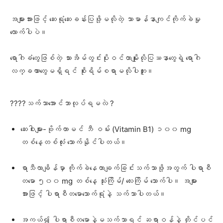
အများအားဖြင့် ဆေးရုံဆေးခန်းပြဖို့မလိုတဲ့ သာမာန်နာကျင်ကိုက်ခဲမှု
လောက်ပါပဲ။
ရောဂါခံတွေဖြစ်တဲ့ သားအိမ်တွင်းပိုးဝင်တာမျိုးလိုပြဿနာတွေရဲ့ ရောဂါ
လက္ခဏာတွေမရှိရင် စိုးရိမ်စရာမလိုပါဘူး။
????သက်သာအောင်ဘာလုပ်ရမလဲ ?
ဆေးဝါးများ-ဗိုက်တာမင် ဘီ ဝမ်း (Vitamin B1) ၁၀၀ mg
တစ်နေ့တစ်လုံး သောက်နိုင်ပါတယ်။
ရာသီလာချိန်မှာ ကိုက်ခဲနေတာချက်ခြင်းသက်သာဖို့အတွက် ပါရာစီ
တမော ၅၀၀ mg တစ်နေ့ သုံးကြိမ်/ လေးကြိမ် သောက်ပါ။ အများ
အားဖြင့် ပါရာစီတမောသောက်ရုံနဲ့ သက်သာပါတယ်။
အကယ်၍ ပါရာစီတမောနဲ့မသက်သာရင် ဆရာဝန်နဲ့ တိုင်ပင်