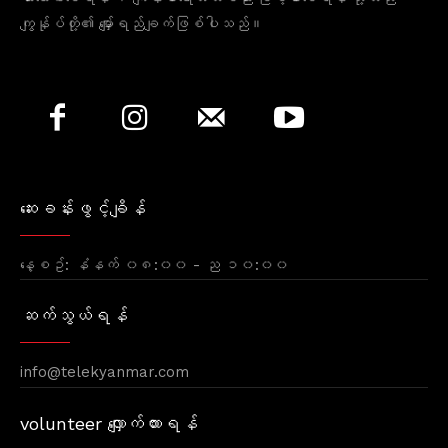
ကျွန်ုပ်တို့၏ မျှော်ရည်ချက်ဖြစ်ပါသည်။
ဆေးခန်းဖွင့်ချိန်
နေ့စဥ်: နံနက် ၀၈:၀၀ - ည ၁၀:၀၀
ဆက်သွယ်ရန်
info@telekyanmar.com
volunteer လျှောက်ထားရန်