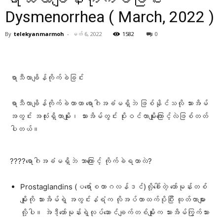
Dysmenorrhea ( March, 2022 )
By
telekyanmarmoh
-
မတ် 6, 2022
1582
0
Facebook
X
Pinterest
WhatsA
ရာသီလာချိန်ကိုက်ခဲခြင်း
ရာသီလာချိန်ကိုက်ခဲတာဟာ ရောဂါအခံမရှိဘဲ ဖြစ်နိုင်သလို သားအိမ်
အတွင်း အလုံးရှိတာမျိုး၊ သားအိမ်တွင်း ပိုးဝင်တာမျိုးကြောင့်လဲဖြစ်တတ်
ပါတယ်။
????ရောဂါအခံမရှိဘဲ ဘာကြောင့် ကိုက်ခဲရတာလဲ?
Prostaglandins (ပရော်စတာဂလန်ဒင်)လို့ခေါ်တဲ့ ဟော်မုန်းတစ်
မျိုးကို သားအိမ်ရဲ့ အတွင်းနံရံက လိုအပ်တာထက်ပိုပြီး ထုတ်တာများ
လို့ပါ။ အဲဒီ့ဟော်မုန်းရဲ့လုပ်ဆောင်ချက်တစ်မျိုးက သားအိမ်ကြွက်သား