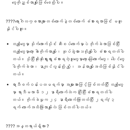
တွေကိုညှစ်တာမျိုးဖြစ်စေလို့ပါ။
????ရောဂါလက္ခဏာများတစ်ယောက်နဲ့တစ်ယောက် ခံစားရတာခြင်း မတူ
နိုင်ပါဘူး။
တချို့တွေမှာ ဗိုက်အောက်ပိုင်း ဆီးစပ်လောက်မှာပဲ ကိုက်ခဲတာဖြစ်ပြီး
တချို့တွေမှာတော့ ခါးကိုက်တာမျိုး၊ ဆုပ်ဆွဲထားသလိုမျိုးပါ ခံစားရတတ်ပါ
တယ်။ ပိုပြီးဆိုးဆိုးရွားရွားခံစားရတဲ့သူတွေမှာတော့ ခြေထောက်တွေ၊ ပေါင်တွေ
ပါကိုက်ခဲတာ၊ နာကျင်လွန်းလို့ ပျို့၊ အန်တာမျိုးအထိဖြစ်နိုင်ပါ
တယ်။
ရာသီစက်ဝန်းပထမရက်မှာ အများအားဖြင့်ဖြစ်တတ်ပြီး တချို့တွေ
မှာ ရာသီမလာမီ ၁၂ နာရီလောက်ထဲက ကြိုပြီးခံစားရတတ်ပါ
တယ်။ ကိုက်ခဲမှုက ၂၄ နာရီလောက်ကြာတတ်ပြီး ၂ရက်/ ၃
ရက် လောက်အထိကြာတာမျိုးလဲ ဖြစ်တတ်ပါတယ်။
????အန္တရာယ်ရှိလား ?