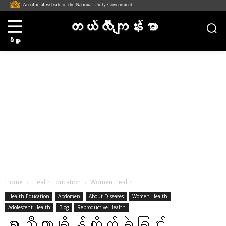
An official website of the National Unity Government
တယ်လီကျန်းမာ
မီနူး
Home
Health Education
Women Health
Health Education
Abdomen
About Diseases
Women Health
Adolescent Health
Blog
Reproductive Health
ရာသီလာချိန်ကိုက်ခဲခြင်း