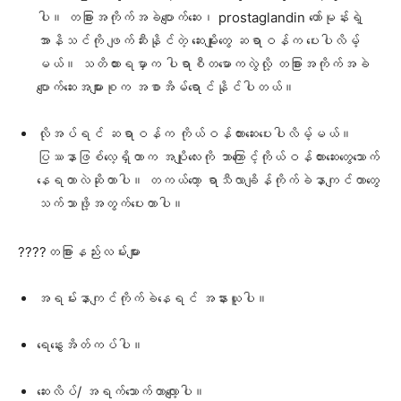
ပါ။ တခြားအကိုက်အခဲပျောက်ဆေး၊ prostaglandin ဟော်မုန်းရဲ့
အာနိသင်ကို ဖျက်ဆီးနိုင်တဲ့ ဆေးမျိုးတွေ ဆရာဝန်က ပေးပါလိမ့်
မယ်။ သတိထားရမှာက ပါရာစီတမောကလွဲလို့ တခြားအကိုက်အခဲ
ပျောက်ဆေးအများစုက အစာအိမ်ရောင်နိုင်ပါတယ်။
လိုအပ်ရင် ဆရာဝန်က ကိုယ်ဝန်တားဆေး​ပေးပါလိမ့်မယ်။
ပြဿနာဖြစ်လေ့ရှိတာက အပျိုလေးကို ဘာကြောင့်ကိုယ်ဝန်တားဆေးတွေသောက်
နေရတာလဲဆိုတာပါ။ တကယ်တော့ ရာသီလာချိန်ကိုက်ခဲနာကျင်တာတွေ
သက်သာဖို့အတွက်ပေးတာပါ။
????တခြားနည်းလမ်းများ
အရမ်းနာကျင်ကိုက်ခဲနေရင် အနားယူပါ။
ရေနွေးအိတ်ကပ်ပါ။
ဆေးလိပ်/ အရက်သောက်တာလျော့ပါ။