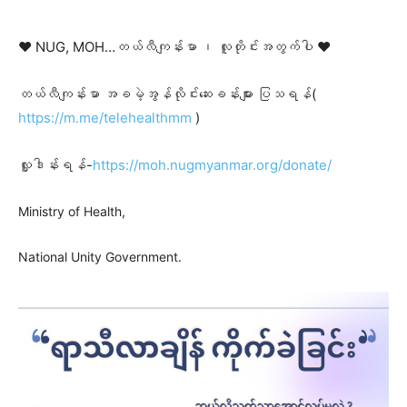
❤️ NUG, MOH…တယ်လီကျန်းမာ ၊ လူတိုင်းအတွက်ပါ ❤️
တယ်လီကျန်းမာ အခမဲ့အွန်လိုင်းဆေးခန်းများ ပြသရန်(
https://m.me/telehealthmm
)
လှူဒါန်းရန်-
https://moh.nugmyanmar.org/donate/
Ministry of Health,
National Unity Government.