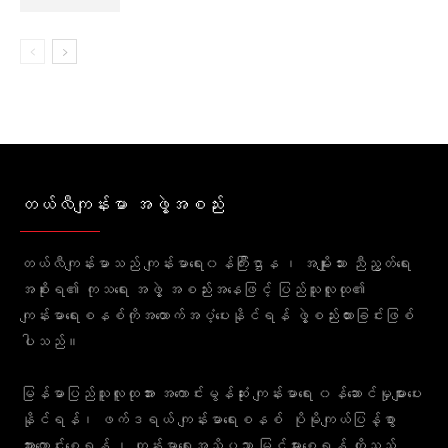
တယ်လီကျန်းမာ အဖွဲ့အစည်း
တယ်လီကျန်းမာသည် ကျန်းမာရေး၀န်ကြီးဌာန ၊ အမျိုးသား ညီညွတ်ရေး
အစိုးရ၏ ကုသရေး အဖွဲ့ အစည်းအနေဖြင့် ပြည်သူလူထု၏
ကျန်းမာရေးစနစ်ကိုအထောက်အပံ့ပေးနိုင်ရန် ဖွဲ့စည်းထားခြင်းဖြစ်
ပါသည်။
မြန်မာပြည်သူလူထုအား အကောင်းမွန်ဆုံး ကျန်းမာရေး ၀န်ဆောင်မှုများပေး
နိုင်ရန်၊ ဖက်ဒရယ် ကျန်းမာရေးစနစ် ပိုမိုကျယ်ပြန့်စွာ
အားကောင်းစေရန် ၊ ကျန်းမာရေးအသိပညာ မြင့်မားစေရန် တို့သည်