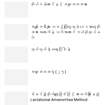
ကိုယ်ဝန်ဆောင်နှင့် အယူအဆအမှား
အမျိုးသမီးများ လစဉ်ကြုံတွေ့ရတဲ့ ဝေဒနာတွေကို
အစားအသောက်နဲ့ သက်သာအောင် ဘယ်လိုလုပ်မ
လဲ
လွယ်လွယ်ခွဲမမွေးကြပါနဲ့
အယူအဆအလွဲ (၂၅)
မိခင်နို့တိုက်ကျွေးခြင်းဖြင့် သားဆက်ခြားနည်း
Lactational Amenorrhea Method