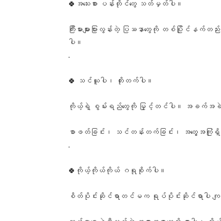
🍀အသေးစား ပန်းတိုင်တွေ သတ်မှတ်ပါ။
ကြီးမားများပြားလွန်းတဲ့ ပြဿနာတွေကို တစ်ပြိုင်နက်တည်
ပါ။
.
🍀 သင်ယူပါ၊ တိုးတက်ပါ။
ကိုယ့်ရဲ့ စွမ်းရည်တွေကို မြှင့်တင်ပါ။ အခက်အခဲ
စာဖတ်ခြင်း၊ သင်တန်းတက်ခြင်း၊ အတွေ့အကြုံရှိသူတ
.
🍀ကိုယ့်ကိုယ်ကိုယ် ဂရုစိုက်ပါ။
စိတ်ပိုင်းဆိုင်ရာတင်မက ရုပ်ပိုင်းဆိုင်ရာပါ ကျ