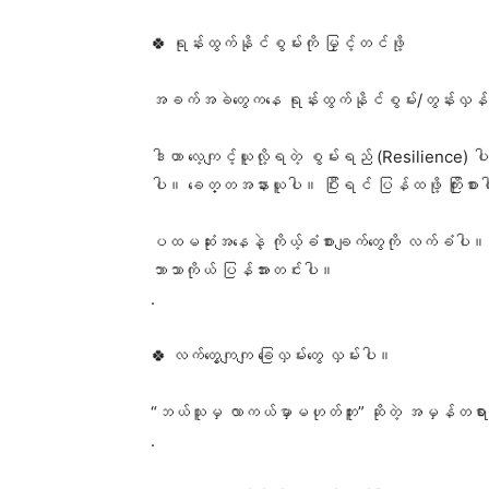
🍀 ရုန်းထွက်နိုင်စွမ်းကို မြှင့်တင်ဖို့
အခက်အခဲတွေကနေ ရုန်းထွက်နိုင်စွမ်း/တွန်းလှန်
ဒါဟာ လေ့ကျင့်ယူလို့ရတဲ့ စွမ်းရည် (Resilience) 
ပါ။ ခေတ္တအနားယူပါ။ ပြီးရင် ပြန်ထဖို့ ကြိုးစာ
ပထမဆုံးအနေနဲ့ ကိုယ့်ခံစားချက်တွေကို လက်ခံပါ။ 
ဘာသာကိုယ် ပြန်အားတင်းပါ။
.
🍀 လက်တွေ့ကျကျ ခြေလှမ်းတွေ လှမ်းပါ။
“ဘယ်သူမှ လာကယ်မှာမဟုတ်ဘူး” ဆိုတဲ့ အမှန်တရားကို
.