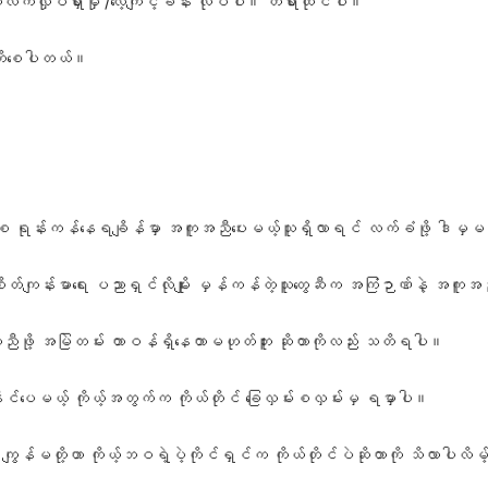
ယ်လက်လှုပ်ရှားမှု /လေ့ကျင့်ခန်း လုပ်ပါ။ တရားထိုင်ပါ။
ု တိုးစေပါတယ်။
်စေ ရုန်းကန်နေရချိန်မှာ အကူအညီပေးမယ့်သူရှိလာရင် လက်ခံဖို့ ဒါမှမဟု
်ကျန်းမာရေး ပညာရှင်လိုမျိုး မှန်ကန်တဲ့သူတွေဆီက အကြံဉာဏ်နဲ့ အကူအညီ
ညီဖို့ အမြဲတမ်း တာဝန်ရှိနေတာမဟုတ်ဘူး ဆိုတာကိုလည်း သတိရပါ။
ေးနိုင်‌ပေမယ့် ကိုယ့်အတွက်က ကိုယ်တိုင် ခြေလှမ်းစလှမ်းမှ ရမှာပါ။
ျွန်မတို့ဟာ ကိုယ့်ဘဝရဲ့ပဲ့ကိုင်ရှင်က ကိုယ်တိုင်ပဲဆိုတာကို သိလာပါလိ