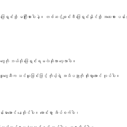
း ဖြေရှင်းဖို့ မကြိုးစားပါနဲ့။ တစ်ဆင့်ချင်းစီ ဖြေရှင်းနိုင်ဖို့ အသေးစား ပန
တွေကို ဘယ်လို ဖြေရှင်းရမလဲဆိုတာ လေ့လာပါ။
ွေဆီက သင်ယူခြင်းဖြင့် ကိုယ့်ရဲ့ အသိပညာကို တိုးပွားအောင် လုပ်ပါ။
န်းမာအောင် နေထိုင်ပါ။ ကောင်းစွာ အိပ်စက်ပါ၊