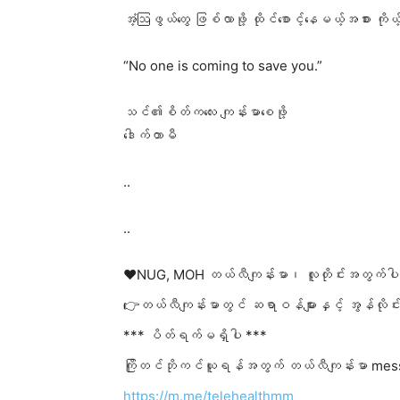
အံ့ဩဖွယ်တွေ ဖြစ်လာဖို့ ထိုင်စောင့်နေမယ့်အစား ကို
“No one is coming to save you.”
သင်၏စိတ်ကလေး ကျန်းမာစေဖို့
ဒေါက်တာမီ
..
..
❤️NUG, MOH တယ်လီကျန်းမာ၊ လူတိုင်းအတွက်ပါ
👉တယ်လီကျန်းမာတွင် ဆရာဝန်များနှင့် အွန်လိုင
*** ပိတ်ရက်မရှိပါ ***
ကြိုတင်ဘိုကင်ယူရန်အတွက် တယ်လီကျန်းမာ mes
https://m.me/telehealthmm