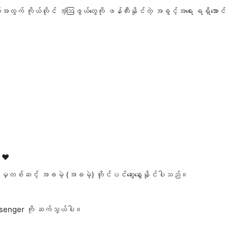
ယ့်အတွက် ကိုယ်တိုင် အံ့ဩဖွယ်တွေကို ဖန်တီးနိုင်တဲ့ အခွင့်အရေး ရရှိအောင်
 ❤️
်းမှတစ်ဆင့် အခမဲ့ (အခမဲ့) တိုင်ပင်ဆွေးနွေးနိုင်ပါသည်။
senger ကို ဆက်သွယ်ပါ။