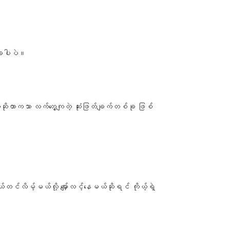
်ခုပါပဲ။
ဲဆိုတာကသာ လက်တွေ့ကျတဲ့ ဆုံးဖြတ်ချက်တစ်ခု ဖြစ်
်လိမ့်မယ်လို့ မျှော်လင့်နေမယ်ဆိုရင် ကိုယ့်ရဲ့