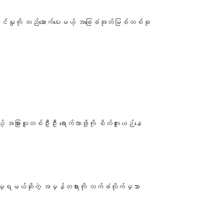
ကြံ့ခိုင်မှုကို တည်ဆောက်ပေးမယ့် အခြေခံအုတ်မြစ်တစ်ခု
့် အခြားသူတစ်ဦးဦး ရောက်လာဖို့ကို စိတ်ကူးယဉ်နေ
င်းမှရမယ်ဆိုတဲ့ အမှန်တရားကို လက်ခံလိုက်မှသာ