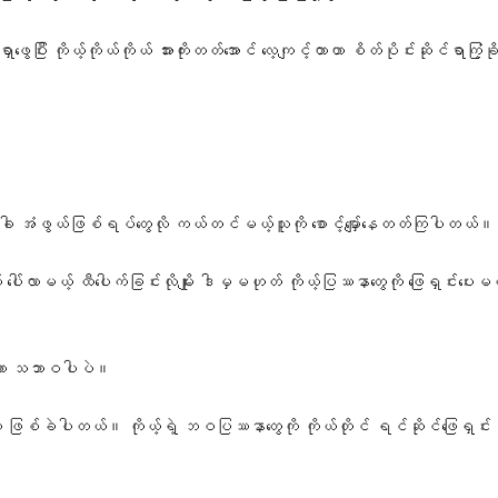
ာဖွေပြီး ကိုယ့်ကိုယ်ကိုယ် အားကိုးတတ်အောင် လေ့ကျင့်တာဟာ စိတ်ပိုင်းဆိုင်ရာ
အခါ အံဖွယ်ဖြစ်ရပ်တွေလို ကယ်တင်မယ့်သူကို စောင့်မျှော်နေတတ်ကြပါတယ်။
လာမယ့် ထီပေါက်ခြင်းလိုမျိုး ဒါမှမဟုတ် ကိုယ့်ပြဿနာတွေကို ဖြေရှင်းပေးမယ
စ်တာ သဘာဝပါပဲ။
ေဟာ ဖြစ်ခဲပါတယ်။ ကိုယ့်ရဲ့ ဘဝပြဿနာတွေကို ကိုယ်တိုင် ရင်ဆိုင်ဖြေရှ