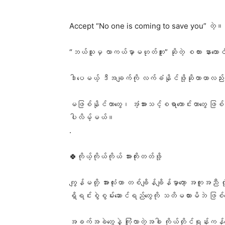
Accept “No one is coming to save you” တဲ့။
“ဘယ်သူမှ လာကယ်မှာမဟုတ်ဘူး” ဆိုတဲ့ စကား နားထ
ဒါပေမယ့် ဒီအချက်ကို လက်ခံနိုင်ဖို့ဆိုတာဟာလည
မဖြစ်နိုင်တာတွေ၊ အံ့အားသင့်စရာကောင်းတာတွေ ဖြစ
ပါလိမ့်မယ်။
.
🍀ကိုယ့်ကိုယ်ကိုယ် အားကိုးတတ်ဖို့
ကျွန်မတို့ အားလုံးဟာ တစ်ချိန်ချိန်မှာတော့ အကူ
ရှိရင်းစွဲစွမ်းဆောင်ရည်တွေကို သတိမထားမိဘဲ ဖြ
အခက်အခဲတွေနဲ့ ကြုံလာတဲ့အခါ ကိုယ်တိုင်ရုန်းကန်ဖြ