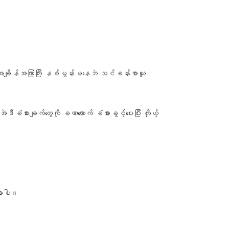
ှာ အချိန်အကြာကြီး နစ်မွန်းမနေဘဲ သင်ခန်းစာယူ
စားချက်တွေကို ခဏလောက် ခံစားခွင့်ပေးပြီး ကိုယ့်
စားပါ။