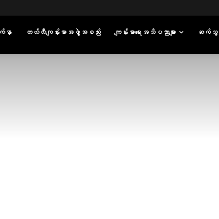
်နှာ
တယ်လီကျန်းမာအဖွဲ့အစည်း
ကျန်းမာရေးအသိပညာများ
ဆက်သွ