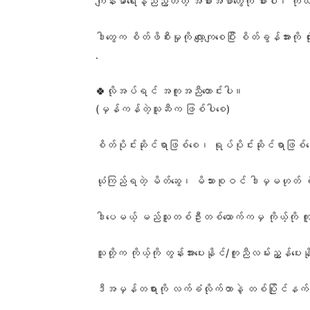
ကျန်းမာရေးနဲ့ညီညွတ်တဲ့ အစားအစာတွေကို စားပါ၊ ကို
ဒါတွေက စိတ်ဖိစီးမှုကို လျော့ကျစေပြီး စိတ်ခွန်အားကိ
.
🍀လိုအပ်ရင် အကူအညီတောင်းပါ။
(မှန်ကန်တဲ့သူဆီက ဖြစ်ပါစေ)
စိတ်ပိုင်းဆိုင်ရာဖြစ်စေ၊ ရုပ်ပိုင်းဆိုင်ရာဖြစ
ယုံကြည်ရတဲ့ မိတ်ဆွေ၊ မိသားစုဝင် ဒါမှမဟုတ် စိတ
ဒါပေမယ့် မည်သူတစ်ဦးတစ်ယောက်ကမှ ကိုယ့်ကို ကူ
သူတို့က ကိုယ့်ကို တွန်းအားပေးနိုင်/ကူညီလမ်းညွှန်ပ
ဒီအမှန်တရားကို လက်ခံလိုက်တာနဲ့ တစ်ပြိုင်နက် က