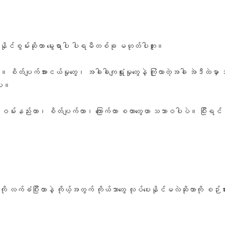
နိုင်စွမ်းဆိုတာ မွေးရာပါ ပါရမီတစ်ခု မဟုတ်ပါဘူး။
ပါ။ စိတ်ပျက်အားငယ်မှုတွေ၊ အခါခါကျရှုံးမှုတွေနဲ့ ကြုံလာတဲ့အခါ အဲဒီထဲမ
းပါ။
ဝမ်းနည်းတာ၊ စိတ်ပျက်တာ၊ ကြောက်တာ စတာတွေဟာ သဘာဝပါပဲ။ ပြီးရင် အဲဒီခံ
 လက်ခံပြီးတာနဲ့ ကိုယ့်အတွက် ကိုယ်ဘာတွေ လုပ်ပေးနိုင်မလဲဆိုတာကို စဉ်း