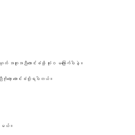
တ် အကူအညီတောင်းခံဖို့ လုံးဝ မကြောက်ပါနဲ့။
ကိုတော့ တောင်းခံလို့ရပါတယ်။
မ့်မယ်။