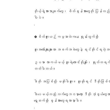
ကိုယ့်ရဲ့အားသာချက်တွေ၊ စိတ်ခွန်အားတွေကို ပြန်လည်ရှ
ပါပဲ။
.
🍀စိတ်ကူးယဉ် ကမ္ဘာထဲကနေ ရုန်းထွက်ဖို့
လူအတော်များများဟာ အခက်အခဲတွေနဲ့ ရင်ဆိုင်ရတဲ့
ဥပမာ လာကယ်မယ့် သူရဲကောင်းလိုမျိုး၊ ရုတ်တရက် ပေါ်
တတ်ပါတယ်။
ဒါကို အပြစ်လို့ မဆိုပါဘူး။ လူဆိုရင် ဒီလိုဖြ
ဒါပေမယ့်လည်း လက်တွေ့ဘဝမှာတော့ ဒီလို အံ့ဖွယ်တွ
ရှေ့ဆက်ဖို့ ခွန်အားတွေရလာမှာပါ။
.