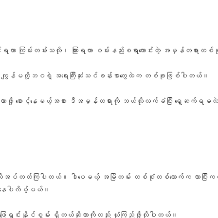
ောင်ရတာ ကြမ်းတမ်းသလို၊ ကြားရတာ ဝမ်းနည်းစရာကောင်းတဲ့ အမှန်တရားတစ
်း ကျွန်မတို့ဘဝရဲ့ အရေးကြီးဆုံးသင်ခန်းစာတွေထဲက တစ်ခုဖြစ်ပါတယ်။
်လာဖို့ စောင့်နေမယ့်အစား ဒီအမှန်တရားကို ဘယ်လိုလက်ခံပြီး ရှေ့ဆက်ရမလ
အညီ လိုအပ်တတ်ကြပါတယ်။ ဒါပေမယ့် အမြဲတမ်း တစ်စုံတစ်ယောက်က လာပြီးကယ်တင
စ်နေပါလိမ့်မယ်။
ေရှင်းနိုင်စွမ်း ရှိတယ်ဆိုတာကိုလည်း ယုံကြည်ဖို့လိုပါတယ်။