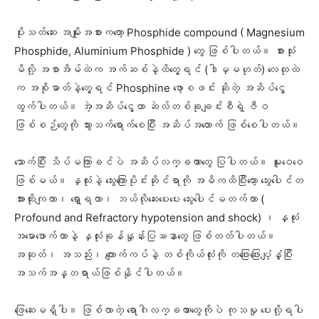
ပိုးသတ်ဆေး အမျိုးအစားကတော့ Phosphide compound ( Magnesium
Phosphide, Aluminium Phosphide ) တွေ ဖြစ်ပါတယ်။ စားသုံး
မိလို့ အစာအိမ်ထဲက အက်ဆစ်နဲ့ထိတွေ့ရင် (ဒါမှမဟုတ်) လေထုထဲ
က အစိုဓာတ်နဲ့တွေ့ရင် Phosphine ဖော့စဖင်း ဆိုတဲ့ အဆိပ်ငွေ့
ထွက်ပါတယ်။ အဲ့အဆိပ်ငွေ့ဟာ ဆဲလ်တစ်ခုချင်းစီရဲ့ ဇီဝ
ဖြစ်စဉ်တွေကို သွားသက်ရောက်စေပြီး အဆိပ်အတောက် ဖြစ်စေပါတယ်။
သောက်ပြီး သိပ်မကြာခင်ပဲ အဆိပ်လက္ခဏာတွေ ပြပါတယ်။ မူးဝေဝေ
ဖြစ်မယ်။ နှလုံးနဲ့ သွေးကြောပိုင်းဆိုင်ရာကို အဓိကထိပြီးတော့ သွေးပေါင်တ
အားထိုးကျတာ၊ ရှော့ရတာ၊ ဘယ်လိုဆေးပေးပေး သွေးပေါင်မတက်တာ (
Profound and Refractory hypotension and shock) ၊ နှလုံး
အမောဖောက်တာနဲ့ နှလုံးခုန်နှုန်းပြဿနာတွေ ဖြစ်တတ်ပါတယ်။
အဆုတ်၊ အသည်း၊ ကျောက်ကပ်နဲ့ တစ်ကိုယ်လုံးကို တဖြေးဖြေးပျံ့နှံ့ပြီး
အသက်အန္တရာယ်ဖြစ်နိုင်ပါတယ်။
ဖြေဆေးမရှိပါ။ ဖြစ်လာတဲ့ ရောဂါလက္ခဏာတွေကိုပဲ ကုသမှု ပေးလို့ရပါ