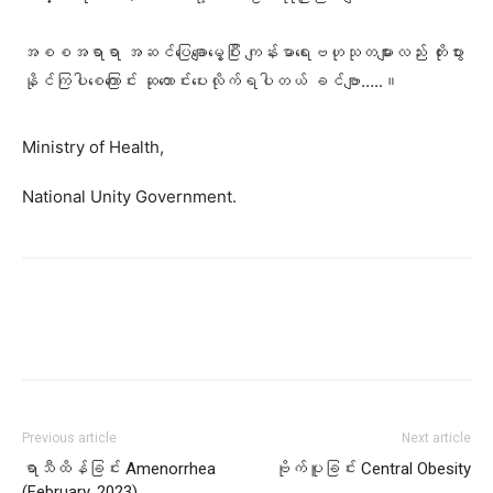
အစစအရာရာ အဆင်ပြေချောမွေ့ပြီး ကျန်းမာရေးဗဟုသုတများလည်း တိုးပွား
နိုင်ကြပါစေကြောင်း ဆုတောင်းပေးလိုက်ရပါတယ် ခင်ဗျာ…..။
Ministry of Health,
National Unity Government.
Previous article
Next article
ရာသီထိန်ခြင်း Amenorrhea
ဗိုက်ပူခြင်း Central Obesity
(February, 2023)