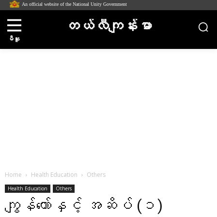
An official website of the National Unity Government
တယ်လီကျန်းမာ
မီနူး
Home
Health Education
Others
Health Education
Others
ကျွန်တော်နှင့် အဆိပ် (၁)