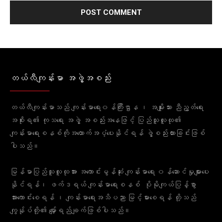
တယ်လီကျန်းမာ အဖွဲ့အစည်း
တယ်လီကျန်းမာသည် ကျန်းမာရေး၀န်ကြီးဌာန ၊ အမျိုးသား ညီညွတ်ရေး
အစိုးရ၏ ကုသရေး အဖွဲ့ အစည်းအနေဖြင့် ပြည်သူလူထု၏
ကျန်းမာရေးစနစ်ကိုအထောက်အပံ့ပေးနိုင်ရန် ဖွဲ့စည်းထားခြင်းဖြစ်
ပါသည်။
မြန်မာပြည်သူလူထုအား အကောင်းမွန်ဆုံး ကျန်းမာရေး ၀န်ဆောင်မှုများပေး
နိုင်ရန်၊ ဖက်ဒရယ် ကျန်းမာရေးစနစ် ပိုမိုကျယ်ပြန့်စွာ
အားကောင်းစေရန် ၊ ကျန်းမာရေးအသိပညာ မြင့်မားစေရန် တို့သည်
ကျွန်ုပ်တို့၏ မျှော်ရည်ချက်ဖြစ်ပါသည်။