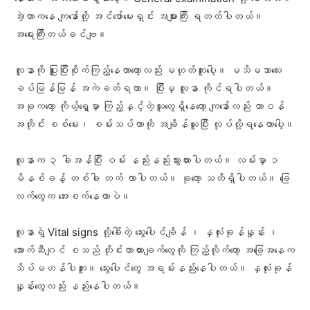
အဲ့တာကနေ ကျနော်တို့ အင်ဖော်မေးရှင်း အများကြီး ရတတ်ပါတယ်။
အရေးကြီးတယ်ခင်ဗျ။
လူနာကို ပြူးပြီးစိုက်ကြည့်နေတာတော့လည်း မဟုတ်ဘူးပေါ့။ မသိမသာလေး
ခပ်မြန်မြန် အကဲခတ်ရတာ။ ပြီးမှ လူနာ ကိုင်ရပါတယ်။
အခုကတော့ ကိုယ့်ရှေ့မှာ ကြည့်နှင့်တဲ့သူတွေရှိနေတော့ ကျနော်လည်း တာဝန်
အတိုင်း စစ်မေး၊ စမ်းသပ်တာကို အချိန်ယူပြီး လုပ်လို့ရနေတာပေါ့။
လူနာက ၃ ခါအန်ပြီး ဝမ်း နည်းနည်းသွားထားပါတယ်။ လမ်းမှာ ၁
မိနစ်ခန့် တစ်ခါ တက် လာပါတယ်။ ခုတော့ သတိရှိပါတယ်။ ခြေ
လက်တွေက အေးစက်နေတာပဲ။
လူနာရဲ့ Vital signs လို့ခေါ်တဲ့ သွေးပေါင်ချိန် ၊ နှလုံးခုန်နှုန်း ၊
အောက်ဆီဂျင် စသည် တိုင်းတာထားချက်တွေကို ကြည့်လိုက်တော့ အခြေအနေ‌က
သိပ်မဟန်ပါဘူး။ သွေးပေါင်တွေ အရမ်းနည်းနေပါတယ်။ နှလုံးခုန်
နှုန်းတွေလည်း နည်းနေပါတယ်။