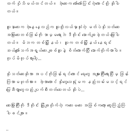
ထက် ပိုသိမယ်ထင်တယ်။ အဲ့ဆေးက တော်တော်ပြင်းတဲ့ကောင်လို့ ဆိုပါ
တယ်။
လူနာလေးက အဲ့‌နေ့ နေ့လည်က သူတို့လယ်မှာသုံးတဲ့ မတ်ပဲပိုးသတ်ဆေး
အပြားလေးတစ်ခြမ်းကို ဘာမှမရောဘဲ ဒီတိုင်း သောက်ချခဲ့တယ် ပြောပါ
တယ်။ မိဘက တစ်မြို့နယ်၊ သူက တစ်မြို့နယ် နေရင်း
ဆယ်ကျော်သက်အရွယ်လေး ချစ်သူနဲ့ စိတ်ကောက်ပြီး သောက်လိုက်တာပါ။
လုပ်မိလုပ်ရာပေါ့…
ပိုးသတ်ဆေးဆိုတာ အပင်ကိုဖြန်းရင်တောင် ရေတွေ အများကြီးရောပြီးမှ ဖြန်း
ကြတာမဟုတ်လား။ အဲ့တာတောင် ပိုးတွေသေရုံမက နည်းလမ်းမသင့်ရင်
မြေဆီလွှာတွေလည်း ပျက်စီးတတ်သေးတယ် ဆိုပဲ…
ဆေးပြားကြီးကို ဒီတိုင်း မြိုချလိုက်တဲ့ ကလေးမလေး အဖြစ်ကတော့ တွေးကြည့်ကြ
ပါခင်ဗျာ။
..