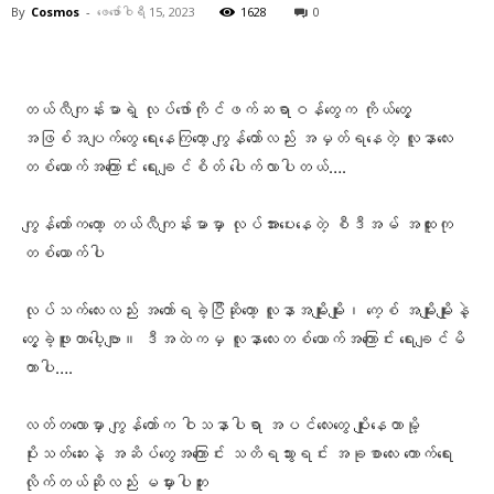
By
Cosmos
-
ဖေ‌ဖော်ဝါရီ 15, 2023
1628
0
Facebook
X
Pinterest
WhatsA
တယ်လီကျန်းမာရဲ့ လုပ်ဖော်ကိုင်ဖက်ဆရာဝန်တွေက ကိုယ်တွေ့
အဖြစ်အပျက်‌တွေ ရေးနေကြတော့ ကျွန်တော်လည်း အမှတ်ရနေတဲ့ လူနာလေး
တစ်ယောက်အကြောင်း ရေးချင်စိတ် ပေါက်လာပါတယ်….
ကျွန်တော်ကတော့ တယ်လီကျန်းမာမှာ လုပ်အားပေးနေတဲ့ စီဒီအမ် အထူးကု
တစ်ယောက်ပါ
လုပ်သက်လေးလည်း အတော်ရခဲ့ပြီဆိုတော့ လူနာအမျိုးမျိုး၊ ကေ့စ် အမျိုးမျိုးနဲ့
တွေ့ခဲ့ဖူးတာပေါ့ဗျာ။ ဒီအထဲကမှ လူနာလေးတစ်ယောက်အကြောင်း ရေးချင်မိ
တာပါ….
လတ်တလောမှာ ကျွန်တော်က ဝါသနာပါရာ အပင်‌လေးတွေ ပျိုးနေတာမို့
ပိုးသတ်ဆေးနဲ့ အဆိပ်တွေအကြောင်း သတိရသွားရင်း အခုစာလေး ကောက်ရေး
လိုက်တယ်ဆိုလည်း မမှားပါဘူး