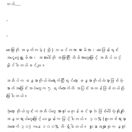
တယ်…..
..
..
ဆေးပြားကို အမှတ်တမဲ့ ( သို့ ) တမင်တကာ စားမိတာ၊ ဆေးဖြန်းရင်း
အငွေ့တွေရှူမိတာ၊ အသားပေါ်ကို အကြာကြီး ထိမိတာတွေကြောင့် အဆိပ်သင့်
နိုင်ပါတယ်ခင်ဗျ။
အဆိပ်က ခန္ဓာကိုယ်ထဲရောက်ပြီးရင်တော့ ခန္ဓာကိုယ်ထဲမှာဖြစ်တဲ့
ဓာတ်အပြောင်းအလဲတွေက ၅ ရက်လောက်ထိ အပြင်းအထန်ဖြစ်တယ်လို့
ပြောပါတယ်။
အဲ့တော့ ကိုယ်တွင်းကအဆိပ်တွေ အားလုံးမကုန်ခင်မှာဘဲ ဖြစ်ပေါ်တဲ့ဆိုးကျိုး
အန္တရာယ်တွေ‌ကြောင့် သေနှုန်းက မြင့်ပါတယ်။ ၃၀% (လူတစ်ရာမှာ
အယောက် ၃၀) ကနေ ၁၀၀% ထိ ရှိပါတယ်။ လူနာအများစုက နှလုံး