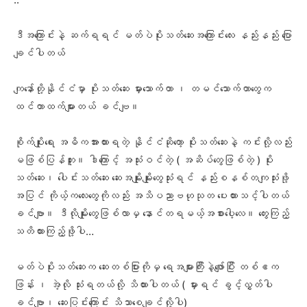
ဒီအကြောင်းနဲ့ ဆက်ရရင် မတ်ပဲပိုးသတ်ဆေးအကြောင်းလေး နည်းနည်း ပြော
ချင်ပါတယ်
ကျနော်တို့နိုင်ငံမှာ ပိုးသတ်ဆေး မှားသောက်တာ ၊ တမင်သောက်တာတွေက
ထင်တာထက်များတယ် ခင်ဗျ။
စိုက်ပျိုး‌ရေး အဓိကအားထားရတဲ့ နိုင်ငံဆိုတော့ ပိုးသတ်‌ဆေးနဲ့ ကင်းလို့လည်း
မဖြစ်ပြန်ဘူး။ ဒါကြောင့် အသုံးဝင်တဲ့ ( အဆိပ်တွေဖြစ်တဲ့ ) ပိုး
သတ်‌ဆေး၊ ပေါင်းသတ်ဆေး ဆေးအမျိုးမျိုးတွေသုံးရင် နည်းစနစ်တကျသုံးဖို့
အပြင် ကိုယ့်ကလေးတွေကိုလည်း အသိပညာဗဟုသုတ ပေးထားသင့်ပါတယ်
ခင်ဗျာ။ ဒီလိုမျိုးတွေဖြစ်လာမှ နောင်တရမယ့်အစားပေါ့လေ။ တွေးကြည့်
သတိထားကြည့်ဖို့ပါ…
မတ်ပဲပိုးသတ်ဆေးက ဆေးတစ်ပြားကိုမှ ရေအများကြီးနဲ့ဖျော်ပြီး တစ်ဧက
ဖြန်း ၊ အဲ့လို သုံးရတယ်လို့ သိထားပါတယ် ( မှားရင် ခွင့်လွှတ်ပါ
ခင်ဗျာ၊ ဆေးပြင်းကြောင်း သိသာစေချင်လို့ပါ)