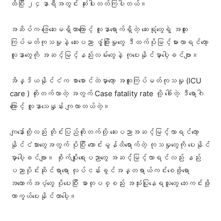
ထိပြီး ၂၄နာရီအတွင်း ဆုံးပါးတတ်ကြပါတယ်။
အဆိပ်က ဖြေဆေးမရှိတာကြောင့် လူနာရောက်ရှိတဲ့ ဆေးရုံတွေရဲ့ အထူး
ကြပ်မတ်ကုသမှုနဲ့ ဆေးပညာ ဖွံ့ဖြိုးမှုတွေ ဒီထက်ပိုမြင့်မားလာရင်တော့
လူနာတွေကို အဆင့်မြင့်နည်းလမ်းတွေနဲ့ ကုပေးနိုင်မှာပေါ့ခင်ဗျာ။
အိန္ဒိယနိုင်ငံက စာစောင်ထဲမှာတော့ အထူးကြပ်မတ်ကုသမှု (ICU
care ) တိုးတက်လာတဲ့ အတွက် Case fatality rate လို့‌ ခေါ်တဲ့ ဒီရောဂါ
ကြောင့် လူနာသေနှုန်း ကျလာတယ်တဲ့။
ကျနော်တို့လည်း တိုင်းပြည်တိုးတက်လို့ ဆေးပညာအဆင့်မြင့်လာရင်တော့
နိုင်ငံသားတွေအတွက် ပိုပြီး ကောင်းမွန်ထိရောက်တဲ့ ကုသမှုတွေကို ပေးနိုင်
မှာပေါ့ခင်ဗျာ။ စိုက်ပျိုးရေးပညာတွေ အဆင့်မြင့်လာရင်လည်း နည်း
ပညာပိုင်းဆိုင်ရာရော လုပ်ငန်းခွင်အန္တရာယ်ကင်း‌စေဖို့ရော
အထောက်အပံ့တွေ ပိုပေးပြီး ဓာတုပစ္စည်း အသုံးပြုနေရသူတွေ ဘေးကင်းဖို့
ကာကွယ်ပေးနိုင်တာပေါ့။