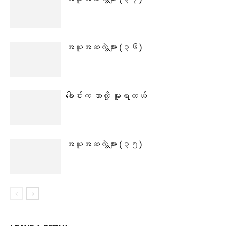
အယူအဆလွဲများ (၃၆)
ခေါင်းက ဘာလို့ မူးရတယ်
အယူအဆလွဲများ (၃၅)