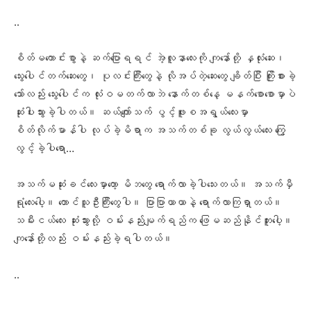
..
စိတ်မကောင်းစွာနဲ့ ဆက်ပြောရရင် အဲ့လူနာလေးကို ကျနော်တို့ နှလုံးဆေး၊
သွေးပေါင်တက်ဆေးတွေ၊ ပုလင်းကြီးတွေနဲ့ လိုအပ်တဲ့ဆေးတွေ ချိတ်ပြီး ကြိုးစားခဲ့
သော်လည်း သွေးပေါင်က လုံးဝမတက်လာဘဲ နောက်တစ်နေ့ မနက်စောစောမှာပဲ
ဆုံးပါးသွားခဲ့ပါတယ်။ ဆယ်ကျော်သက် ပွင့်ဖူးစအရွယ်လေးမှာ
စိတ်လိုက်မာန်ပါ လုပ်ခဲ့မိရာက အသက်တစ်ခု လွယ်လွယ်‌လေး ကြွေ
လွင့်ခဲ့ပါရော…
အသက်မဆုံးခင်လေးမှာတော့ မိဘတွေ‌ ရောက်လာခဲ့ပါသေးတယ်။ အသက်မှီ
ရုံလေးပေါ့။ တောင်သူဦးကြီးတွေပါ။ ပြာပြာယာယာနဲ့ ရောက်လာကြရှာတယ်။
သမီးငယ်လေး ဆုံးသွားလို့ ဝမ်းနည်းမျက်ရည်က ဖြေမဆည်နိုင်ဘူးပေါ့။
ကျနော်တို့လည်း ဝမ်းနည်းခဲ့ရပါတယ်။
..
..