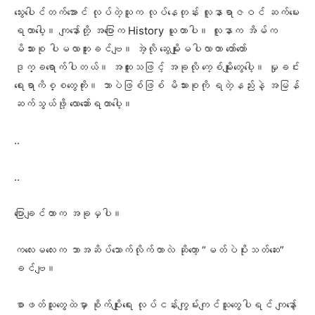
သွေးပေါင်တက်အောင် လုပ်တဲ့သူက လုပ်နေတုန်း လူနာရာဇဝင် ဆက်မေး
ရတာပေါ့။ ကျနော်တို့ အပြောက History ယူတာပါ။ လူနာက အိမ်က
မိသားစု ပါမလာဘူးခင်ဗျ။ အဲ့လို ဆွေမျိုးမပါလာတာ တော်တော်
ဒုက္ခရောက်ပါတယ်။ အထူးသဖြင့် အခုလို ကေ့စ်မျိုးတွေပေါ့။ မှုခင်း
ရေးရာကိစ္စတွေကိုး။ ဘာပဲဖြစ်ဖြစ် မိသားစုကို ရတဲ့နည်းနဲ့ အမြန်
ဆက်သွယ်ဖို့ လော‌ဆော်ရတာပေါ့။
..
..
ပြောချင်တာက အခုမှပါ။
ကလေးမလေးက ဘာအဆိပ်သောက်လိုက်တာလဲ ဆိုတော့ “မတ်ပဲပိုးသတ်ဆေး”
ခင်ဗျ။
စာဖတ်သူတွေထဲမှာ စိုက်ပျိုးရေး လုပ်ငန်းကျွမ်းကျင်သူတွေပါရင် ကျနော့်