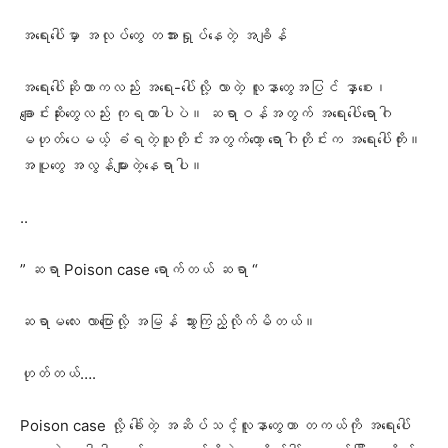
အရေးပေါ်မှာ အလုပ်တွေ တအားရှုပ်နေတဲ့ အချိန်
အရေးပေါ်ဆိုတာကလည်း အရေး-ပေါ်လို့ လာတဲ့ လူနာ‌တွေအပြင် နှာစေး၊
ချောင်းဆိုးတွေလည်း ကုရတာပါပဲ။ ဆရာဝန်အတွက် အရေးပေါ်ရောဂါ
မဟုတ်ပေမယ့် ခံရတဲ့သူတိုင်းအတွက်တော့ ရောဂါတိုင်းက အရေးပေါ်ကိုး။
အပူတွေ အလွန်များ‌တဲ့နေရာပါ။
..
” ဆရာ Poison case ရောက်တယ် ဆရာ “
ဆရာမလေး လာပြောလို့ အမြန် သွားကြည့်လိုက်မိတယ်။
ဟုတ်တယ်….
Poison case လို့ ခေါ်တဲ့ အဆိပ်သင့်လူနာတွေဟာ တကယ်ကို အရေးပေါ်