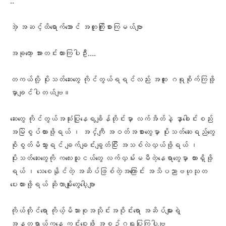
..
အဲ့ အဆင့်ထိရောက်အောင် အတူကြိုးစားကြမယ်ဗျာ
အခုတော့ အားတင်းထားကြပါဦး….
တကယ်လို့ ပိုးသတ်ဆေးတွေ ကိုင်တွယ်ရရင်လည်း အထူး ဂရုစိုက်ကြဖို့
မှာချင်ပါတယ်ဗျ။
ဆေးတွေ ကိုင်တွယ်အသုံးပြုနေရချိန်တိုင်းမှာ လက်အိတ်နဲ့ နှာခေါင်းစည်း
အမြဲစွပ်ထားဖို့ရယ် ၊ အင်္ကျီ အဝတ်အစားတွေမှာ ပိုးသတ်ဆေးရည်တွေ
စိုစွတ်မိသွားရင် ချက်ချင်းချွတ်ပြီး အသစ်လဲလှယ်ဖို့ရယ် ၊
ပိုးသတ်ဆေးတွေကို ကလေးသူငယ်တွေ လက်လှမ်းမမီတဲ့နေရာတွေမှာ ထားရှိဖို့
ရယ် ၊ သေစေနိုင်တဲ့ အဆိပ်ဖြစ်တဲ့အကြောင်း အသိပညာဗဟုသုတ
ပေးထားဖို့ရယ် ဆိုတာမျိုးတွေပေါ့ဗျာ
ကိုယ်တိုင်ရော ကိုယ့်မိသားစုအသိုင်းအဝိုင်းရော အဆိပ်များရဲ့
အန္တရာယ်ကနေ ကင်းဝေးဖို့ အစဥ်ဂရုပြုကြပါဗျ