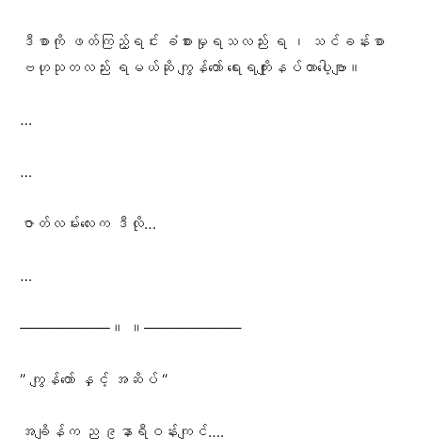
ဒီစာကို ဖတ်ကြည့်ရင်း ခံစားမှုရသလည်း ရ ၊ သင်ခန်းစာ
ဗဟုသုတလည်း ရမယ်ဆို ကျွန်တော် ရေးရကျိုးနပ်တာပေါ့ဗျာ။
…
…
ဇာတ်လမ်းလေးက ဒီလို…
…
——————။ ။——————–
” ကျွန်တော် နှင့် အဆိပ် “
အချိန်က ည ၉နာရီဝန်းကျင်….