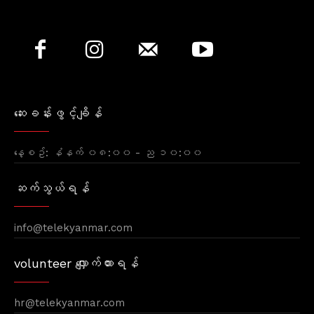
ဆေးခန်းဖွင့်ချိန်
နေ့စဥ်: နံနက် ၀၈:၀၀ - ည ၁၀:၀၀
ဆက်သွယ်ရန်
info@telekyanmar.com
volunteer လျှောက်ထားရန်
hr@telekyanmar.com