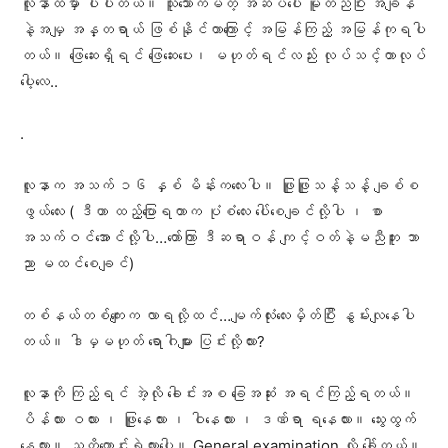
လူနာထဲမှာ ပါပါတယ်။ သူသောက်မိတဲ့ အဆိပ်ပေါ် မူတည်ပြီး အချိန်
နဲ့အမျှ အန္တရာယ် ဖြစ်နိုင်တာကြောင့် အမြန်ကြည့် အမြန်ကုရပါ
တယ်။ ဖြေဆေးရှိရင် ဖြေဆေးပေး၊ မဟုတ်ရင်လည်း လုပ်သင့်တာ‌လုပ်
ပေါ့လေ..
.
လူနာက အသက် ၁၆ နှစ် မိန်းကလေးပါ။ ဖြူဖြူသန့်သန့် ချစ်စ
ဖွယ်လေး ( ဒီဟာ ထည့်ပြောရတာက ပုံစံလေး ပေါ်စေချင်လို့ပါ ၊ စာ
အသက်ဝင်‌အောင်လို့ပါ…တော်ကြာ ဒီဆရာဝန် ကျင့်ဝတ်နဲ့မညီဘူး ဘာ
ညာ မထင်စေချင်)
တစ်နယ်တစ်ကျေးက လာရလို့ထင်…မျက်လုံးလေးမှိတ်ပြီး နွမ်းလျနေပါ
တယ်။ ဒါမှမဟုတ် ရောဂါများ ပြင်းလို့လား?
လူနာကို ကြည့်ရင် အဲ့လို ခေါင်းအစ ခြေအဆုံး အရင်ကြည့်ရတယ်။
ပိန်လား ဝလား ၊ ဖြူနေလား ၊ ဝါနေလား ၊ ဒဏ်ရာ ရနေလား။ သွေးထွက်
နေလား။ သတိကောင်းရဲ့လားပေါ့။ General examination လို့ ခေါ်တယ်။