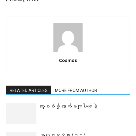
Cosmos
RELATED ARTICLES
MORE FROM AUTHOR
သွေးစစ်ဖို့ နောက်မကျပါစေနဲ့
အယူအဆလွဲများ (၃၇)