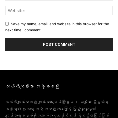
Save my name, email, and website in this browser for the
next time I comment.
တယ်လီကျန်းမာ အဖွဲ့အစည်း
တယ်လီကျန်းမာသည် ကျန်းမာရေး၀န်ကြီးဌာန ၊ အမျိုးသား ညီညွတ်ရေး
အစိုးရ၏ ကုသရေး အဖွဲ့ အစည်းအနေဖြင့် ပြည်သူလူထု၏
ကျန်းမာရေးစနစ်ကိုအထောက်အပံ့ပေးနိုင်ရန် ဖွဲ့စည်းထားခြင်းဖြစ်