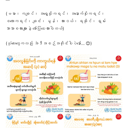
(ဗမာ၊ ကချင်၊ အရှေ့ပိုးကရင်၊ အနောက်ပိုးကရင်၊
စကောကရင်၊ ချင်း၊ မွန်၊ ထားဝယ်၊ ရခိုင်၊ ရှမ်း
ဘာသာစကားများနဲ့ ဖော်ပြပေးထားပါတယ်)
(ပုံလေးတွေကလည်း အဲဒီအစဉ်အတိုင်းပါပဲနော်… 😊)