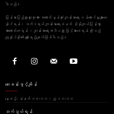
ပါသည်။
မြန်မာပြည်သူလူထုအား အကောင်းမွန်ဆုံး ကျန်းမာရေး ၀န်ဆောင်မှုများပေး
နိုင်ရန်၊ ဖက်ဒရယ် ကျန်းမာရေးစနစ် ပိုမိုကျယ်ပြန့်စွာ
အားကောင်းစေရန် ၊ ကျန်းမာရေးအသိပညာ မြင့်မားစေရန် တို့သည်
ကျွန်ုပ်တို့၏ မျှော်ရည်ချက်ဖြစ်ပါသည်။
ဆေးခန်းဖွင့်ချိန်
နေ့စဥ်: နံနက် ၀၈:၀၀ - ည ၁၀:၀၀
ဆက်သွယ်ရန်