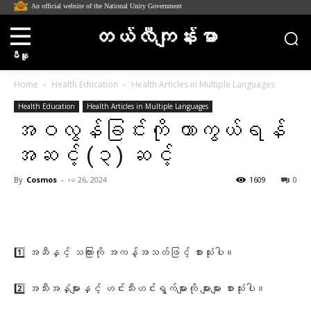
An official website of the National Unity Government
တယ်လီကျန်းမာ
မီနူး
Home
Health Education
Health Articles in Multiple Languages
Health Education
Health Articles in Multiple Languages
အဝလွန်ခြင်းကို ကာကွယ်ရန်
အဆင့် (၃) ဆင့်
By
Cosmos
-
မေ 26, 2024
1609
0
Facebook
X
Pinterest
WhatsA
1️⃣ အဆီနှင့် သကြားကို အကန့်အသတ်ဖြင့် စားသုံးပါ။
2️⃣ အသီးအနှံများနှင့် ဟင်းသီးဟင်းရွက်များကို များများ စားသုံးပါ။