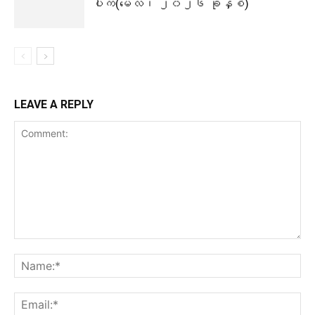
ပါက(မေလ၊ ၂၀၂၆ ခုနှစ်)
LEAVE A REPLY