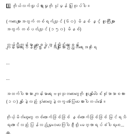
3️⃣ ကိုယ်လက်လှုပ်ရှားမှုကို ပုံမှန် ပြုလုပ်ပါ။
(ကလေးများအတွက် တစ်ရက်လျှင် (၆၀) မိနစ် နှင့် လူကြီးများ
အတွက် တစ်ပတ်လျှင် (၁၅၀) မိနစ်)
တယ်လီကျန်းမာ အခမဲ့အွန်လိုင်းဆေးခန်း
ကျန်းမာရေးဝန်ကြီးဌာန၊ အမျိုးသားညီညွတ်ရေးအစိုးရ
…
…
အထက်ပါစာသား ကျန်းမာရေးဗဟုသုတလေးတွေကို လူမျိုးပေါင်းစုံဘာသာစကား
(၁၀) မျိုးနဲ့လည်း ပုံလေးတွေနဲ့တကွ ဖော်ပြပေးထားပါတယ်နော်။
ကိုယ့်မိတ်ဆွေတွေ တစ်ယောက်ဖြစ်ဖြစ် နှစ်ယောက်ဖြစ်ဖြစ် မြင်ရသိ
ရအောင်လည်း ပြန်လည်မျှဝေပေးကြပါဦးလို့ မေတ္တာရပ်ခံပါရစေ…
🙏