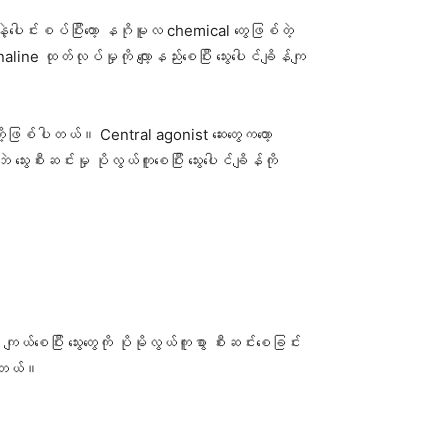
ပေါင်းစပ်ပြီးတော့ နဂိုမူလ chemical တွေဖြစ်တဲ့
e ထုတ်လုပ်မှုကို လျော့နည်းစေပြီး သွေးပေါင်ချိန်ကျ
ို့ဖြစ်ပါတယ်။ Central agonist ဆေးတွေကတော့
စီးဆင်းမှု ပိုလွယ်ကူစေပြီး သွေးပေါင်ချိန်ကို
ု ကျယ်စေပြီး သွေးတွေကို ပိုမိုလွယ်ကူစွာ စီးဆင်းစေခြင်း
းပါတယ်။