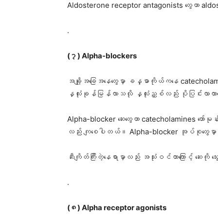
Aldosterone receptor antagonists တွေဟာ aldoster
.
(၇) Alpha-blockers
အချို့အခြေအနေတွေမှာ ခန္ဓာကိုယ်ကနေ catecholamamines 
နှလုံးခုန်မြန်လာသလို နှလုံးညှစ်လည်း ပိုပြင်းလာတာ
Alpha-blocker ဆေးတွေဟာ catecholamines ဟော်မုန်းတွေက
လည်း ကျစေပါတယ်။ Alpha-blocker အုပ်စုတွေမှာ dox
ဆီးကျိတ်ကြီးတဲ့နေရာမှာလည်း အသုံးဝင်တာကြောင့် ဆေးက
.
(၈) Alpha receptor agonists