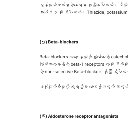
စွန့်ထုတ်ဖယ်ရှားတဲ့နေရာမှာ ကူညီပေးပါတယ်။ ဒီလိုလု
အားဖြင့် ၃ မျိုး ရှိပါတယ်။ Thiazide, potassiu
.
(၅) Beta-blockers
Beta-blockers ကတော့ နှလုံးကို လှုံ့ဆော်ပေးတဲ့ catech
ကြွက်သားတွေမှာရှိတဲ့ beta-1 receptors တွေကို ပိတ်ဆိ
တဲ့ non-selective Beta-blockers ဆိုပြီး ရှိပါတယ်။ 
နှလုံးပျက်စီးမှုကို ရေရှည်မှာ နှေးစေဖို့အတွက် ကာ
.
(၆) Aldosterone receptor antagonists