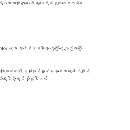
ာဏကို လျှော့ပေးပြီး သွေးပေါင်ချိန်ကျစေပါတယ်။
မှာ သွားပေါင်းတဲ့အခါမှာ သွေးကြောတွေ ကျဉ်းလာပြီး
ာကျယ်စေပြီး နှလုံးခုန်နှုန်းမှန်စေကာ သွေးပေါင်ချိန်
တ်ရောဂါတွဲရင် ပိုသုံးပါတယ်။