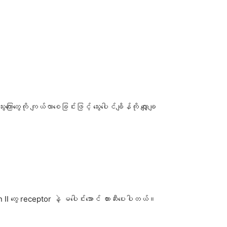
ြောတွေကို ကျယ်လာစေခြင်းဖြင့် သွေးပေါင်ချိန်ကို လျှော့ချ
 II တွေ receptor နဲ့ မပေါင်းအောင် တားဆီးပေးပါတယ်။