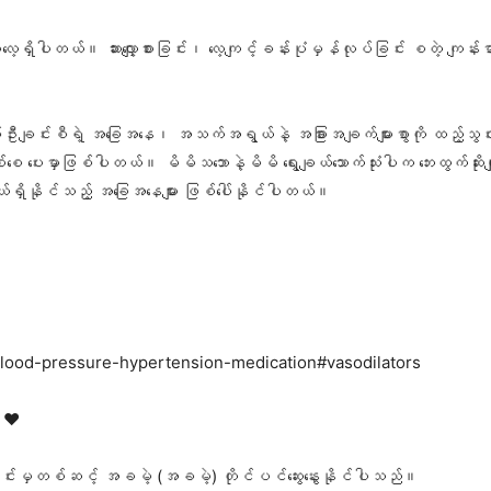
တွေလည်း ပေး​လေ့ရှိပါတယ်။ ဆားလျှော့စားခြင်း၊ လေ့ကျင့်ခန်းပုံမှန်လုပ်ခြင်း စတဲ့ ကျန်း
 လူနာတစ်ဦးချင်းစီရဲ့ အခြေအနေ၊ အသက်အရွယ်နဲ့ အခြားအချက်များစွာကို ထည့်သွ
စ်စေ ပေးမှာဖြစ်ပါတယ်။ မိမိသဘောနဲ့မိမိ ရွေးချယ်သောက်သုံးပါက ဘေးထွက်ဆိုးက
ှိနိုင်သည့် အခြေအနေများ ဖြစ်ပေါ်နိုင်ပါတယ်။
h-blood-pressure-hypertension-medication#vasodilators
 ❤️
ုင်းမှတစ်ဆင့် အခမဲ့ (အခမဲ့) တိုင်ပင်ဆွေးနွေးနိုင်ပါသည်။