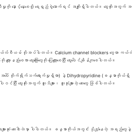
ီးမှုကို နှောင့်နှေးစေလို့ ရေရှည်စွဲသောက်ရင် အကျိုးရှိပါတယ်။ သွေးတိုးအတွက် 
းဟာ ကယ်လ်စီယမ် လိုအပ်ပါတယ်။ Calcium channel blockers တွေဟာ ကယ်လ်စီယမ်က
 လျော့နည်းစေကာ သွေးကြောတွေကို ပြေလျော့စေပြီး သွေးပေါင်ချိန်ကျစေပါတယ်။
ါ် တိုက်ရိုက်သက်ရောက်မှုရှိတာ) နဲ့ Dihydropyridine (ခန္ဓာကိုယ်ရှိ အခြားသေ
င်ပြီး သွေးတိုးအတွက် လူသိများ၊ လူသုံးများတဲ့ ဆေး​တွေ ဖြစ်ပါတယ်။
ုံးအများဆုံး ဆေးဝါးထဲမှာ ပါပါတယ်။ ခန္ဓာကိုယ်အတွင်း ပိုလျှံနေတဲ့ အရည်တွေန