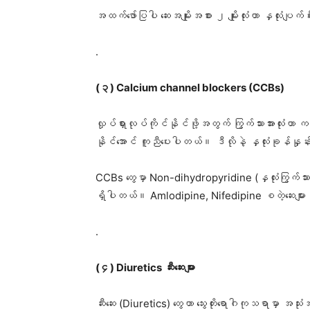
အထက်ဖော်ပြပါ ဆေးအမျိုးအစား ၂ မျိုးလုံးဟာ နှလုံးပျက်စ
.
(၃) Calcium channel blockers (CCBs)
လှုပ်ရှားလုပ်ကိုင်နိုင်ဖို့အတွက် ကြွက်သားအားလုံ
နိုင်အောင် ကူညီပေးပါတယ်။ ဒီလိုနဲ့ နှလုံးခုန်နှုန်းကို
CCBs တွေမှာ Non-dihydropyridine (နှလုံးကြွက်သားအပေ
ရှိပါတယ်။ Amlodipine, Nifedipine စတဲ့​ဆေးများ ပါဝ
.
(၄) Diuretics ဆီးဆေးများ
ဆီးဆေး (Diuretics) တွေဟာ သွေးတိုးရောဂါကုသရာမှာ အသ