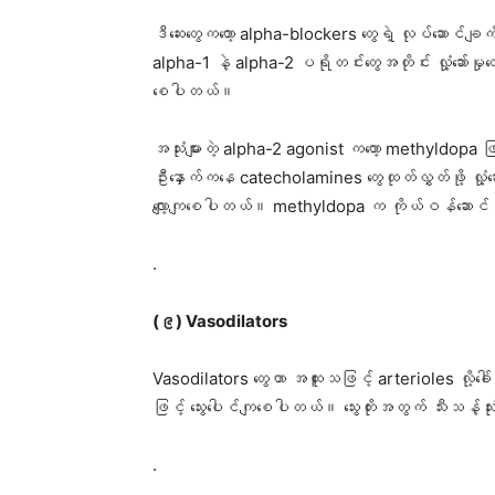
ဒီဆေးတွေကတော့ alpha-blockers တွေရဲ့ လုပ်ဆောင်ခ
alpha-1 နဲ့ alpha-2 ပရိုတင်းတွေအတိုင်း လှုံ့ဆော်မ
စေပါတယ်။
အသုံးများတဲ့ alpha-2 agonist ကတော့ methyldopa 
ဦးနှောက်ကနေ catecholamines တွေထုတ်လွှတ်ဖို့ လှုံ
လျော့ကျစေပါတယ်။ methyldopa က ကိုယ်ဝန်ဆောင်သ
.
(၉) Vasodilators
Vasodilators တွေဟာ အထူးသဖြင့် arterioles လို့ခေါ်တဲ့ သ
ဖြင့် သွေးပေါင်ကျစေပါတယ်။ သွေးတိုးအတွက် သီးသန့်သုံ
.