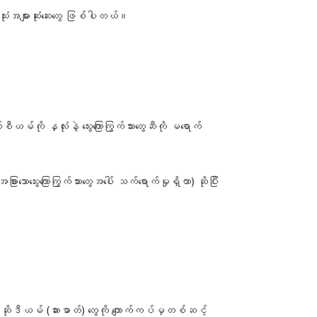
အသုံးအများဆုံးဆေးတွေ ဖြစ်ပါတယ်။
ို နှလုံးနဲ့ သွေးကြောကြွက်သားတွေဆီကို မရောက်
ာသွေးကြောကြွက်သားတွေအပေါ် သက်ရောက်မှုရှိတာ) ဆိုပြီး
ဲ့ ဆိုဒီယမ် (ဆားဓာတ်) တွေကို ကျောက်ကပ်မှတစ်ဆင့်