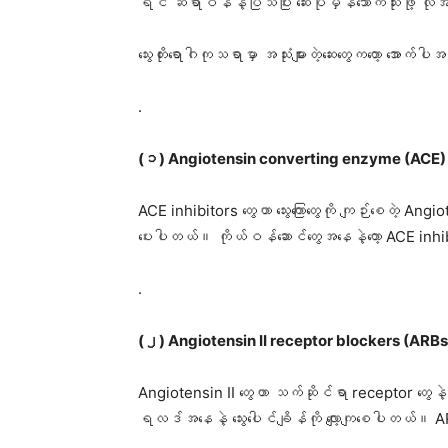
ရင် ဆရာဝန်နဲ့ပြသပြီး ဆေးပုံမှန်သောက်သုံးဖို့ 
သွေးတိုးရောဂါကုသရာမှာ အသုံးများတဲ့ဆေးတွေကတော့ အောက
.
(၁) Angiotensin converting enzyme (ACE) in
ACE inhibitors တွေဟာ သွေးကြောတွေကို ကျဉ်းစေတဲ့ Angiote
ပေးပါတယ်။ ကိုယ်ဝန်ဆောင်တွေအနေနဲ့တော့ ACE inhibito
.
(၂) Angiotensin II receptor blockers (ARBs
Angiotensin II တွေဟာ သက်ဆိုင်ရာ receptor တွေနဲ့ 
ရလဒ်အနေနဲ့ သွေးပေါင်ချိန်ကို လျော့ကျစေပါတယ်။ AR