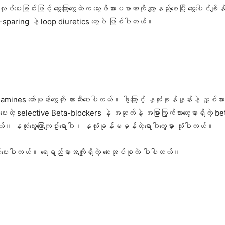
ပ်ပေးခြင်းဖြင့် သွေးကြောတွေထဲက သွေးဖိအားပမာဏကို လျော့နည်းစေပြီး သွေးပေါ
m-sparing နဲ့ loop diuretics တွေပဲ ဖြစ်ပါတယ်။
olamines ဟော်မုန်းတွေကို တားဆီးပေးပါတယ်။ ဒါ့ကြောင့် နှလုံးခုန်နှုန်းနဲ့ ညှစ်အ
ု့ပေးတဲ့ selective Beta-blockers နဲ့ အဆုတ်နဲ့ အခြားကြွက်သားတွေမှာရှိတဲ့ b
နှလုံး​သွေး​ကြောကျဥ်း​ရောဂါ၊ နှလုံးခုန်မမှန်တဲ့​ရောဂါတွေမှာ သုံးပါတယ်။
ကွယ်ပေးပါတယ်။ ရေရှည်မှာအကျိုးရှိတဲ့ ဆေးအုပ်စုထဲ ပါပါတယ်။