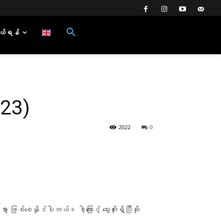
ယ်ရန်
023)
2022
0
ာ ဖြစ်စေနိုင်ပါတယ်။ ဒါ့ကြောင့် သွေးတိုးရှိပြီဆို