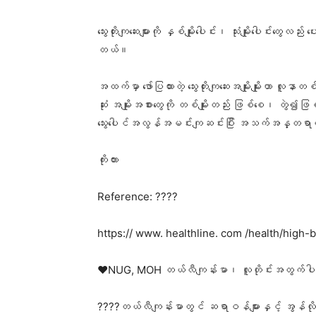
သွေးတိုးကျ​ဆေးများကို နှစ်မျိုးပေါင်း၊ သုံးမျိုး​ပေါင်း​
တယ်။
အထက်မှာ ဖော်ပြထားတဲ့ သွေးတိုးကျဆေးအမျိုးမျိုးဟာ
ဆုံး အမျိုးအစားတွေကို တစ်မျိုးတည်း ဖြစ်စေ၊ တွဲ၍ဖြ
သွေးပေါင်အလွန်အမင်းကျဆင်းပြီး အသက်အန္တရာယ်ရ
ကိုးကား
Reference: ????
https:// www. healthline. com /health/hig
❤️NUG, MOH တယ်လီကျန်းမာ၊ လူတိုင်းအတွက်ပါ
????တယ်လီကျန်းမာတွင် ဆရာဝန်များနှင့် အွန်လိ