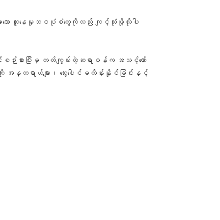
မာ​သော လူ​နေမှုဘဝပုံစံ​တွေကိုလည်း ကျင့်သုံးဖို့လိုပါ
င်းစဉ်းစားပြီးမှ တတ်ကျွမ်းတဲ့ဆရာဝန်က အသင့်တော်
ျိုး အန္တရာယ်များ၊ သွေးပေါင်မထိန်းနိုင်ခြင်းနှင့်