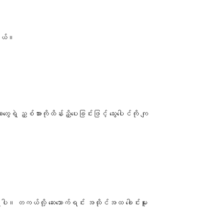
ပါတယ်။
ေရဲ့ ညှစ်အားကိုထိန်းညှိပေးခြင်းဖြင့် သွေးပေါင်ကို ကျ
်ပစ်ရပါ။ တကယ်လို့ ဆေး​သောက်ရင်း အထိုင်အထ ခေါင်းမူး​