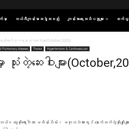
်နှာ
တယ်လီကျန်းမာအဖွဲ့အစည်း
ကျန်းမာရေးအသိပညာများ
ဆက်သွ
သွေးတိုးရောဂါကုသရာမှာ သုံးတဲ့ဆေးဝါးများ(October,2023)
nd Pulmonary diseases
Thorax
Hypertension & Cardiovascular
ာ သုံးတဲ့ဆေးဝါးများ(October,2
WhatsApp
ပါတယ်။ သွေးတိုးရောဂါဟာ မထိန်းသိမ်း၊ မကုသဘဲထားရင် နောက်ဆက်တွဲဆိုးကျိုးများစွ