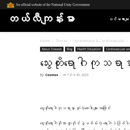
An official website of the National Unity Government
တယ်လီကျန်းမာ
ပင်မစာမျက
Home
Thorax
Hypertension & Cardiovascular
About Diseases
Blog
Health Education
Cardiovascular a
သွေးတိုးရောဂါကုသရာမှ
By
Cosmos
-
အောက်တိုဘာ 30, 2023
Facebook
X
Pinterest
သွေးတိုးရောဂါကုသရာမှာ သုံးတဲ့ဆေးဝါးများအကြောင်း
သွေးတိုးရောဂါဆိုတာ လူတိုင်းနဲ့မစိမ်းတဲ့ ရောဂါပဲဖြစ်