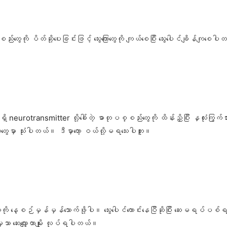
်းတွေကို ပိတ်ဆို့ပေးခြင်းဖြင့် သွေးကြောတွေကို ကျယ်စေပြီး သွေးပေါင်ချိန်ကျစေ
eurotransmitter လို့ခေါ်တဲ့ ဓာတုပစ္စည်းတွေကို ထိန်းညှိပြီး နှလုံးကြွက်သားတွ
ိုးတွေမှာ သုံးပါတယ်။ ဒီမှာတော့ ဝယ်လို့မရသေးပါဘူး။
က ဆေးကို နေ့စဉ်မှန်မှန်​သောက်ဖို့ပါ။ သွေး​ပေါင်​ကောင်း​နေပြီဆိုပြီး ဆေးမရပ
မှသာ ဆေး​လျှော့တာမျိုး လုပ်ရပါတယ်။