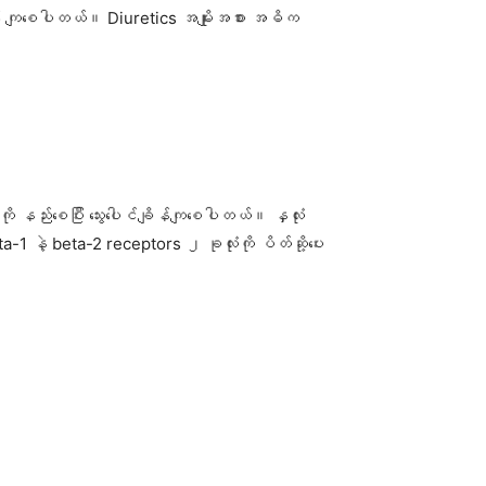
င်ချိန် ကျစေပါတယ်။ Diuretics အမျိုးအစား အဓိက
ားကို နည်းစေပြီး သွေးပေါင်ချိန်ကျစေပါတယ်။ နှလုံး
eta-1 နဲ့ beta-2 receptors ၂ ခုလုံးကို ပိတ်ဆို့ပေး