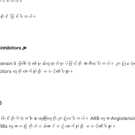
လိုအပ်ပါတယ်။
်ပါအတိုင်း ဖြစ်ပါတယ်။
hibitors များ
nsin II လို့ခေါ်တဲ့ ဟော်မုန်းတွေထုတ်လုပ်ခြင်းကို တားဆီးပေးပါတယ်။ ကျဉ်းနေတဲ့သွေးက
rs တွေကို သောက်သုံးဖို့ မသင့်တော်ပါဘူး။
)
ပေါင်းလိုက်တဲ့အခါမှာ သွေးကြောတွေကို ကျဉ်းစေပါတယ်။ ARB တွေဟာ Angiotensin
Bs တွေဟာလည်း ကိုယ်ဝန်ဆောင်စဉ် သောက်သုံးဖို့ မသင့်တော်ပါဘူး။