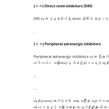
(၁၀) Direct renin inhibitors (DRI)
DRI တွေဟာ ခန္ဓာကိုယ်ရှိ renin လို့ခေါ်တဲ့ ဓာတုပစ္စည
.
(၁၁) Peripheral adrenergic inhibitors
Peripheral adrenergic inhibitors တွေဟာ ဦးနှောက်ရှိ n
စေပါတယ်။ အခြားဆေးတွေနဲ့ ထိန်းလို့လုံးဝမရတဲ့ သွေးတ
…
…
သွေးတိုး​ကျ​ဆေး​တွေ သောက်တဲ့အခါ အ​ရေးအကြီးဆုံးအချက်
သော ဝေဒနာနှင့် အခြားအလားတူ ဘေးထွက်ဆိုးကျိုးများ ပေါ်လာ