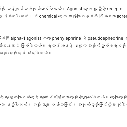
ျက်ကို ဆန့်ကျင်ဘက်လုပ်ဆောင်ပါတယ်။ Agonist တွေက တူညီတဲ့ receptor နဲ့
ှုတွေ ဖြစ်စေပါတယ်။ ဒီ chemical တွေက အာရုံကြောစနစ်ကို ငြိမ်စေကာ adrenalin
ဖြစ်ပြီး alpha-1 agonist ကတော့ phenylephrine နဲ့ pseudoephedrine တ
့ဆော်ပေးနေတာပဲ ဖြစ်ပါတယ်။ ရလဒ်အနေနဲ့ နှလုံးက အားစိုက်ညှစ်စရာမလိုဘဲ သွေး
ည် သွေးတိုးရင် သုံးရပါတယ်။
ွေးလွှတ်ကြောငယ်တွေရဲ့ သွေးကြောနံရံကြွက်သားတွေကို ပြေလျော့စေပါတယ်။ သွေးကြောတွေကိ
းတာ နည်းပါတယ်။ အမျိုးသားများ ပန်း​သေခြင်း၊ အဆုတ်​သွေးတိုးခြင်းတို့မှာ သုံ