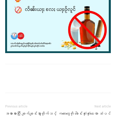
Previous article
Next article
အစားစားပြီး ချက်ချင်းသွားတိုက်သင့်
ကလေးတွေကို ခေါင်းတုံးတုံးပေးတာ ဆံပင်