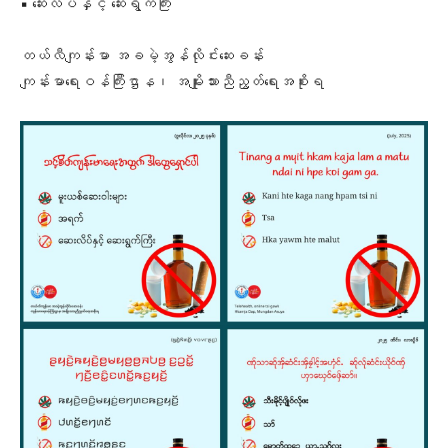
▪️ ဆေးလိပ်နှင့် ဆေးရွက်ကြီး
တယ်လီကျန်းမာ အခမဲ့အွန်လိုင်းဆေးခန်း
ကျန်းမာရေးဝန်ကြီးဌာန၊ အမျိုးသားညီညွတ်ရေးအစိုးရ