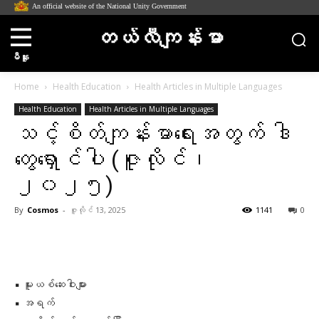
An official website of the National Unity Government
တယ်လီကျန်းမာ
မီနူး
Home
Health Education
Health Articles in Multiple Languages
Health Education
Health Articles in Multiple Languages
သင့်စိတ်ကျန်းမာရေးအတွက် ဒါ
တွေရှောင်ပါ (ဇူလိုင်၊
၂၀၂၅)
By
Cosmos
-
ဇူလိုင် 13, 2025
1141
0
Facebook
X
Pinterest
WhatsA
▪️ မူးယစ်ဆေးဝါးများ
▪️ အရက်