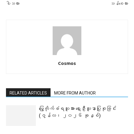
ပါသလား
သန်စေလား
Cosmos
RELATED ARTICLES
MORE FROM AUTHOR
မြွေကိုက်ခံရသူအား ရှေးဦးသူနာပြုစုခြင်း
(ဇွန်လ၊ ၂၀၂၆ ခုနှစ်)