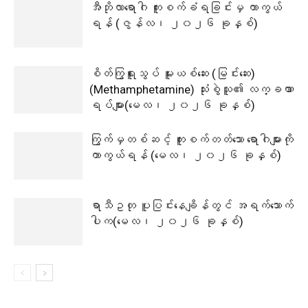
အီဘိုလာရောဂါ ကူးစက်ခံရခြင်းမှ ကာကွယ်
ရန် (ဇွန်လ၊ ၂၀၂၆ ခုနှစ်)
စိတ်ကြွရူးသွပ် မူးယစ်ဆေး (မြင်းဆေး)
(Methamphetamine) သုံးစွဲသူ၏ လက္ခဏာ
ရပ်များ(မေလ၊ ၂၀၂၆ ခုနှစ်)
ကြွက်မှတစ်ဆင့် ကူးစက်တတ်သော ရောဂါများကို
ကာကွယ်ရန် (မေလ၊ ၂၀၂၆ ခုနှစ်)
ရာသီဥတု ပူပြင်းနေချိန်တွင် အရက်သောက်
ပါက(မေလ၊ ၂၀၂၆ ခုနှစ်)