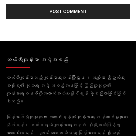
တယ်လီကျန်းမာ အဖွဲ့အစည်း
တယ်လီကျန်းမာသည် ကျန်းမာရေး၀န်ကြီးဌာန ၊ အမျိုးသား ညီညွတ်ရေး
အစိုးရ၏ ကုသရေး အဖွဲ့ အစည်းအနေဖြင့် ပြည်သူလူထု၏
ကျန်းမာရေးစနစ်ကိုအထောက်အပံ့ပေးနိုင်ရန် ဖွဲ့စည်းထားခြင်းဖြစ်
ပါသည်။
မြန်မာပြည်သူလူထုအား အကောင်းမွန်ဆုံး ကျန်းမာရေး ၀န်ဆောင်မှုများပေး
နိုင်ရန်၊ ဖက်ဒရယ် ကျန်းမာရေးစနစ် ပိုမိုကျယ်ပြန့်စွာ
အားကောင်းစေရန် ၊ ကျန်းမာရေးအသိပညာ မြင့်မားစေရန် တို့သည်