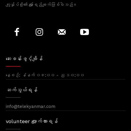
ကျွန်ုပ်တို့၏ မျှော်ရည်ချက်ဖြစ်ပါသည်။
ဆေးခန်းဖွင့်ချိန်
နေ့စဥ်: နံနက် ၀၈:၀၀ - ည ၁၀:၀၀
ဆက်သွယ်ရန်
info@telekyanmar.com
volunteer လျှောက်ထားရန်