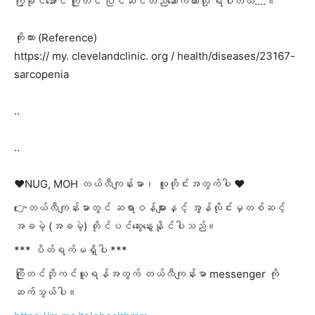
ကြံ့ခိုင်အောင် ကြိုတင် ပြင်ဆင်တည်ဆောက်ထားလို့ ရပါတယ်….။
ကိုးကား (Reference)
https:// my. clevelandclinic. org / health/diseases/23167-
sarcopenia
..
..
❤️NUG, MOH တယ်လီကျန်းမာ၊ လူတိုင်းအတွက်ပါ ❤️
👉တယ်လီကျန်းမာတွင် ဆရာဝန်များနှင့် အွန်လိုင်းမှတစ်ဆင့်
အခမဲ့ (အခမဲ့) တိုင်ပင်ဆွေးနွေးနိုင်ပါသည်။
*** ပိတ်ရက်မရှိပါ ***
ကြိုတင်ဘိုကင်ယူရန်အတွက် တယ်လီကျန်းမာ messenger ကို
ဆက်သွယ်ပါ။