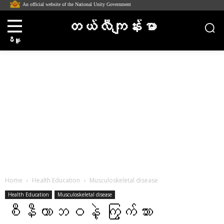
An official website of the National Unity Government
တယ်လီကျန်းမာ
မီနူး
Home
Health Education
Musculoskeletal disease
Health Education
Musculoskeletal disease
စီနီယာဘဝနဲ့ ကြွက်သား