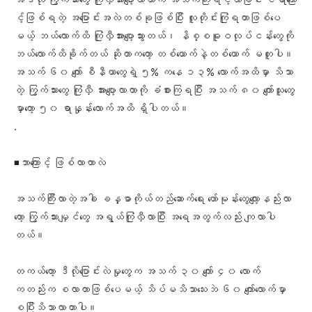
င့်ဖြစ်ရတဲ့ အပြောင်းအလဲတစ်ခုဖြစ်ပြီး လူတိုင်းကြုံရတာဖြစ်ပေ
မယ့် ဘယ်လောက်ထိ ကြုံလှီအားပျော့သွားတယ်၊ နိစ္စဓူဝလုပ်ငန်းတွေကို
ဘယ်လောက်ထိခိုက်တယ် ဆိုတာကတော့ တစ်ယောက်နဲ့တစ်ယောက် မတူပါ။
အသက် ၆၀ ကျော် စီနီယာတွေရဲ့ ၅% ကနေ ၁၃% လောက်အထိမှာ သိသာ
တဲ့ ကြွက်သားတွေ ကြုံလှီ အားပျော့လာတာကို ခံစားကြရပြီး အသက် ၈၀ ကျော်သူတွေ
မှာတော့ ၅၀ ရာနှုန်းလောက်အထိ ရှိပါတယ်။
.
◾️ဘာကြောင့် ဖြစ်လာတာလဲ
အသက်ကြီးလာတဲ့အခါ ခန္ဓာကိုယ်တည်ဆောက်ရေး ဟော်မုန်းတွေလျော့နည်းလာ
တော့ ကြွက်သားမျှင်တွေ အရွယ်ကြုံလှီလာပြီး အရေအတွက်လည်း ကျလာပါ
တယ်။
တကယ်တော့ ဒီလိုပြောင်းလဲမှုတွေက အသက် ၃၀ ကျော် ၄၀ လောက်
ကတည်းက စလာတာဖြစ်ပေမယ့် သိပ်မသိသာသေးဘဲ ၆၀ ကျော်လောက်မှာ
စပြီးသိသာလာတာပါ။