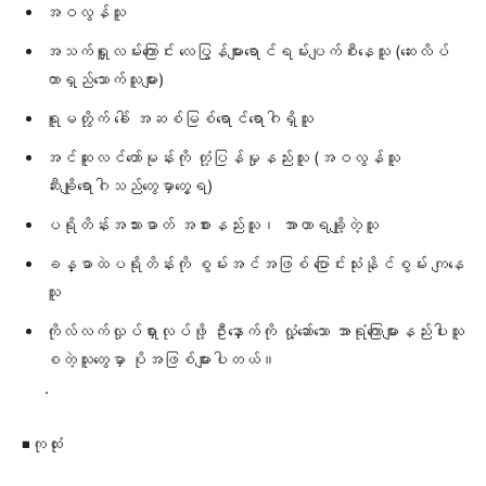
အဝလွန်သူ
အသက်ရှူလမ်းကြောင်း လေပြွန်များရောင်ရမ်းပျက်စီးနေသူ (ဆေးလိပ်
တာရှည်သောက်သူများ)
ရူမတွိုက် ခေါ် အဆစ်မြစ်ရောင်ရောဂါရှိသူ
အင်ဆူလင်ဟော်မုန်းကို တုံ့ပြန်မှုနည်းသူ (အဝလွန်သူ
ဆီးချိုရောဂါသည်တွေမှာတွေ့ရ)
ပရိုတိန်းအသားဓာတ် အစားနည်းသူ၊ အာဟာရချို့တဲ့သူ
ခန္ဓာထဲပရိုတိန်းကို စွမ်းအင်အဖြစ် ပြောင်းသုံးနိုင်စွမ်း ကျနေ
သူ
ကိုလ်လက်လှုပ်ရှားလုပ်ဖို့ ဦးနှောက်ကို လှုံ့ဆော်သော အာရုံကြောများနည်းပါးသူ
စတဲ့သူတွေမှာ ပိုအဖြစ်များပါတယ်။
.
◾️ကုထုံး