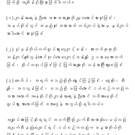
ဖြစ်ဖို့ အချိန်ပိုကြာမှာဖြစ်ပါတယ်။
(၁) ကျန်းမာရေးနဲ့ညီသော အစားအစာများကို မျှတအောင်စားသုံးခြင်း၊
အနပ်တိုင်းတွင် အနည်းဆုံး အသားဓာတ် တစ်ကျပ်ခွဲသားမှ နှစ်ကျပ်
သားပါအောင် စားသုံးခြင်း
(၂) ပုံမှန်ကိုယ်လက်လှုပ်ရှား လေ့ကျင့်ခန်း၊ အားတစ်ခုခုကို
ဆန့်ကျင်ကျော်လွန်အောင်လုပ်သော လေကျင့်ခန်းမျိုး ဥပမာ လှေကားတက်
ခြင်း၊ ထိုင်ထလုပ်ခြင်းဖြင့် ကြွက်သားများကို သန်မာကြီးထွားစေခြင်း
(၃) ဆေးလိပ်၊ အရက် စသည်တို့ကို ရှောင်ကြဥ်ခြင်း၊ သွေးတိုး၊ ဆီး
ချို၊ အဝလွန်ခြင်း၊ စသည်တို့ မဖြစ်အောင် ငယ်စဉ်ကတည်းက
အစားအသောက် အနေထိုင်ကို ကျန်းမာရေးနဲ့ညီအောင် သတိထားနေထိုင်
လှုပ်ရှား စားသောက်ခြင်း စတာတွေနဲ့ ကာကွယ်လို့ရပါတယ်။
အချုပ်အားဖြင့်ဆိုရရင် အသက်ကြီးလို့ ပျက်စီးလာတာဆိုပေမယ့်လည်း
အပျက်စီးနည်းစေချင်ရင် ငယ်စဉ်ကတည်းက ခန္ဓာကိုယ်ကို