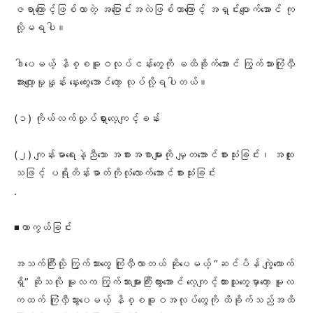
ဇရာကြောင့်ဖြစ်လာတဲ့ အပြောင်းအလဲဖြစ်တာကြောင့် အရှင်းပျောက်အောင် ကု
လို့မရပါ။
ဒါပေမယ့် နိစ္စဓူဝလုပ်ငန်းတွေကို မထိခိုက်အောင် ကြွက်သားကြုံလှီ
အားလျော့မှုနှုန်း နှေးကွေးအောင်တော့ လုပ်လို့ရပါတယ်။
(၁) ကိုယ်လက်လှုပ်ရှားလေ့ကျင့်ခန်း
(၂) ကျန်းမာရေးနဲ့ညီသော အစားအစာများကို မျှတအောင်စားသုံးခြင်း၊ အထူး
သဖြင့် ပရိုတိန်းဓာတ်ကိုလုံလောက်အောင်စားသုံးခြင်း
.
◾️ကာကွယ်ခြင်း
အသက်ကြီးလို့ ကြွက်သားတွေ ကြုံလှီလာတယ် ဆိုပေမယ့် “ဆင်ပိန် ကျွဲလောက်
ရှိ” ဆိုသလို မူလက ကြွက်သားများကြီးထွားအောင် လေ့ကျင့်ထားသူတွေမှာတော့ မူလ
ကထက် ကြုံလှီသွားပေမယ့် နိစ္စဓူဝအလုပ်တွေကို ထိခိုက်သည်အထိ