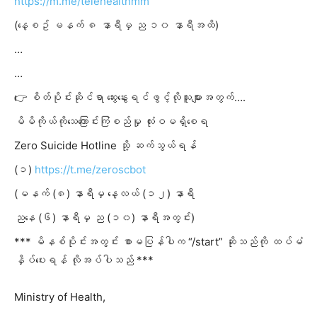
https://m.me/telehealthmm
(နေ့စဥ် မနက် ၈ နာရီမှ ည ၁၀ နာရီအထိ)
…
…
👉 စိတ်ပိုင်းဆိုင်ရာ ဆွေးနွေးရင်ဖွင့်လိုသူများအတွက်….
မိမိကိုယ်ကိုသေကြောင်းကြံစည်မှု လုံးဝမရှိစေရ
Zero Suicide Hotline သို့ ဆက်သွယ်ရန်
(၁)
https://t.me/zeroscbot
(မနက် (၈) နာရီမှ နေ့လယ် (၁၂) နာရီ
ညနေ (၆) နာရီမှ ည (၁၀) နာရီအတွင်း)
*** မိနစ်ပိုင်းအတွင်း စာမပြန်
ပါက “/start” ဆိုသည်ကို ထပ်မံ
နှိပ်ပေးရန် လိုအပ်ပါသည် ***
Ministry of Health,