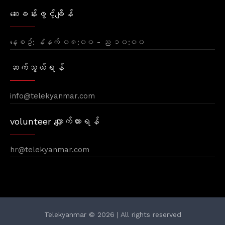
ဆေးခန်းဖွင့်ချိန်
နေ့စဥ်: နံနက် ၀၈:၀၀ - ည ၁၀:၀၀
ဆက်သွယ်ရန်
info@telekyanmar.com
volunteer လျှောက်ထားရန်
hr@telekyanmar.com
Telekyanmar © 2026 | All rights reserved