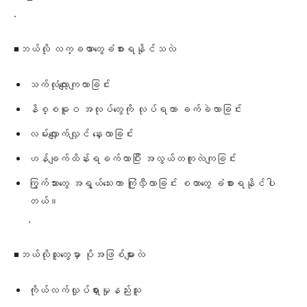
.
◾️ဘယ်လို လက္ခဏာတွေခံစားရနိုင်သလဲ
သက်လုံလျော့ကျလာခြင်း
နိစ္စဓူဝ အလုပ်တွေကို လုပ်ရတာ ခက်ခဲလာခြင်း
လမ်းလျှောက်လျှင် နှေးလာခြင်း
ဟန်ချက်ထိန်းရခက်လာပြီး အလွယ်တကူလဲကျခြင်း
ကြွက်သားတွေ အရွယ်သေးကာ ကြုံလှီလာခြင်း စတာတွေ ခံစားရနိုင်ပါ
တယ်။
.
◾️ဘယ်လိုသူတွေမှာ ပိုအဖြစ်များလဲ
ကိုယ်လက်လှုပ်ရှားမှုနည်းသူ