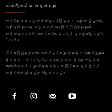
တယ်လီကျန်းမာ အဖွဲ့အစည်း
တယ်လီကျန်းမာသည် ကျန်းမာရေး၀န်ကြီးဌာန ၊ အမျိုးသား ညီညွတ်ရေး
အစိုးရ၏ ကုသရေး အဖွဲ့ အစည်းအနေဖြင့် ပြည်သူလူထု၏
ကျန်းမာရေးစနစ်ကိုအထောက်အပံ့ပေးနိုင်ရန် ဖွဲ့စည်းထားခြင်းဖြစ်
ပါသည်။
မြန်မာပြည်သူလူထုအား အကောင်းမွန်ဆုံး ကျန်းမာရေး ၀န်ဆောင်မှုများပေး
နိုင်ရန်၊ ဖက်ဒရယ် ကျန်းမာရေးစနစ် ပိုမိုကျယ်ပြန့်စွာ
အားကောင်းစေရန် ၊ ကျန်းမာရေးအသိပညာ မြင့်မားစေရန် တို့သည်
ကျွန်ုပ်တို့၏ မျှော်ရည်ချက်ဖြစ်ပါသည်။