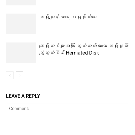
အရိုးကျန်းမာရေး ဂရုစိုက်ပေး
ကျောရိုးဆစ်များအကြား တွယ်ဆက်ထားသော အရိုးနုပြား
ကျွံထွက်ခြင်း Herniated Disk
LEAVE A REPLY