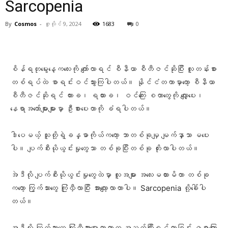
Sarcopenia
By
Cosmos
-
ဇူလိုင် 9, 2024
1683
0
Facebook
X
Pinterest
WhatsA
စိန်ရတုမွေးနေ့ကလေးကို ကျော်လာရင် စီနီယာ စီတီဇင်ဆိုပြီး လူတန်းစား
တစ်ရပ်ထဲ စာရင်းဝင်သွားကြပါတယ်။ နိုင်ငံတကာမှာတော့ စီနီယာ
စီတီဇင်ဆိုရင် ကားခ၊ ရထားခ၊ ဝင်ကြေး စတာတွေကို လျှော့ပေး၊
နေရာအတော်များများမှာ ဦးစားပေးတာကို ခံရပါတယ်။
ဒါပေမယ့် သူတို့ရဲ့ခန္ဓာကိုယ်ကတော့ ဘာတစ်ခုမျှ မျက်နှာသာ မပေး
ပါ။ ပျက်စီးယိုယွင်းမှုတွေသာ တစ်ခုပြီးတစ်ခု တိုးလာပါတယ်။
အဲဒီလို ပျက်စီးယိုယွင်းမှုတွေထဲမှာ လူအများ အလေးမထားမိတာ တစ်ခု
ကတော့ ကြွက်သားတွေ ကြုံလှီလာပြီး အားလျော့လာတာပါ။ Sarcopenia လို့ခေါ်ပါ
တယ်။
အဒီလို ကြွက်သားတွေ ကြုံလှီအားပျော့လာတာက အသက်ကြီးရင့်လာခြင်း ဇရာကြော