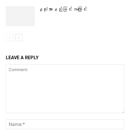
နှလုံးအားနည်းခြင်းအကြောင်း
LEAVE A REPLY