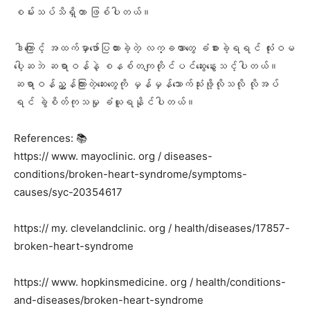
စမ်းသပ်သိရှိတာ ဖြစ်ပါတယ်။
ဒါကြောင့် အထက်မှာဖော်ပြထားခဲ့တဲ့ လက္ခဏာတွေ ခံစားခဲ့ရရင် လုံးဝမ
ပေါ့ဆဘဲ ဆရာဝန်နဲ့ စနစ်တကျတိုင်ပင်ဆွေးနွေးသင့်ပါတယ်။
ဆရာဝန်ညွှန်ကြားတဲ့ဆေးတွေကို မှန်မှန်သောက်သုံးဖို့လိုသလို လိုအပ်
ရင် ခွဲစိတ်ကုသမှု ခံယူရနိုင်ပါတယ်။
References: 📚
https:// www. mayoclinic. org / diseases-
conditions/broken-heart-syndrome/symptoms-
causes/syc-20354617
https:// my. clevelandclinic. org / health/diseases/17857-
broken-heart-syndrome
https:// www. hopkinsmedicine. org / health/conditions-
and-diseases/broken-heart-syndrome