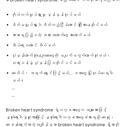
ကိုယ်လက်လှုပ်ရှားမှု မှန်မှန်လုပ်မယ်
စိတ်မလှုပ်ရှားဘဲ စိတ်တည်ငြိမ်အောင် ကြိုးစားနေထိုင်မယ်
အာဟာရပြည့်ဝတဲ့ အစားအသောက်တွေ စားသောက်မယ်
အိပ်ရေးဝအောင် အိပ်မယ်
ပုံမှန်သောက်သုံးနေကျဆေးတွေကို မပျက်မကွက်သောက်သုံးမယ်၊
ဆရာဝန်နဲ့ ပုံမှန်ပြသတိုင်ပင်မယ်
ဆေးလိပ်၊ အရက် ‌ရှောင်ကြဥ်မယ်… စတာတွေ ပြုလုပ်ပေးရပါ
မယ်။
…
…
Broken heart syndrome ရဲ့လက္ခဏာတွေက အများအားဖြင့်
နှလုံးရောဂါနဲ့တူတာကြောင့် နှလုံးရောဂါလက္ခဏာတွေခံစားရလို့ ဆေးရုံ၊
ဆေးခန်းရောက်လာတဲ့အချိန်မှသာ broken heart syndrome ရှိတာကို