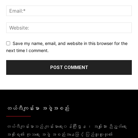
Save my name, email, and website in this browser for the
next time I comment.
တယ်လီကျန်းမာ အဖွဲ့အစည်း
တယ်လီကျန်းမာသည် ကျန်းမာရေး၀န်ကြီးဌာန ၊ အမျိုးသား ညီညွတ်ရေး
အစိုးရ၏ ကုသရေး အဖွဲ့ အစည်းအနေဖြင့် ပြည်သူလူထု၏