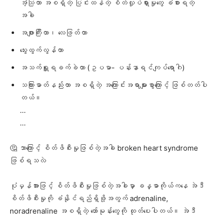
အံ့သြတာ အစရှိတဲ့ ပြင်းထန်တဲ့ စိတ်လှုပ်ရှားမှုတွေ ခံစားရတဲ့
အခါ
အဖျားကြီးတာ၊ လေဖြတ်တာ
သွေးထွက်လွန်တာ
အသက်ရှူရခက်ခဲတာ (ဥပမာ- ပန်းနာရင်ကျပ်ရောဂါ)
သကြားဓာတ်နည်းတာ အစရှိတဲ့ အကြောင်းအရာများစွာကြောင့် ဖြစ်တတ်ပါ
တယ်။
…
…
🤔 ဘာကြောင့် စိတ်ဖိစီးမှုဖြစ်တဲ့အခါ broken heart syndrome
ဖြစ်ရသလဲ
ပုံမှန်အားဖြင့် စိတ်ဖိစီးမှုဖြစ်တဲ့အခါမှာ ခန္ဓာကိုယ်ကနေ အဲဒီ
စိတ်ဖိစီးမှုကို ခံနိုင်ရည်ရှိဖို့အတွက် adrenaline,
noradrenaline အစရှိတဲ့ ဟော်မုန်းတွေကို ထုတ်ပေးပါတယ်။ အဲဒီ