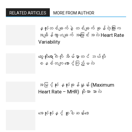
RELATED ARTICLES
MORE FROM AUTHOR
နှလုံးတစ်ချက်နဲ့ တစ်ချက် ခုန်တဲ့ကြားက
အချိန်ကွာဟချက် အပြောင်းအလဲ Heart Rate
Variability
သွေးတိုးရောဂါကို အိမ်မှာတင် ဘယ်လို
စနစ်တကျ စောင့်ကြည့်မလဲ
‎အမြင့်ဆုံး နှလုံးခုန်နှုန်း (Maximum
Heart Rate – MHR) ဆိုတာ ဘာလဲ
အေသုံးလုံးနှင့် စူပါဆန်းဒေး