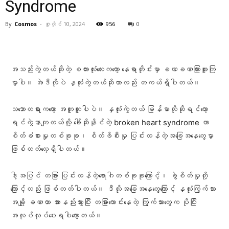
Syndrome
By
Cosmos
-
ဇူလိုင် 10, 2024
956
0
Facebook
X
Pinterest
WhatsA
အသည်းကွဲတယ်ဆိုတဲ့ စကားလုံးလေးကတော့ နေရာတိုင်းမှာ ခဏခဏကြားဖူးကြ
မှာပါ။ အဲဒီလိုပဲ နှလုံးကွဲတယ်ဆိုတာလည်း တကယ်ရှိပါတယ်။
သဘောတရားကတော့ အတူတူပါပဲ။ နှလုံးကွဲတယ် မြန်မာလိုဆိုရင်တော့
ရင်ကွဲနာကျတယ်လို့ ခေါ်ဆိုနိုင်တဲ့ broken heart syndrome ဟာ
စိတ်ခံစားမှုတစ်ခုခု၊ စိတ်ဖိစီးမှု ပြင်းထန်တဲ့အခြေအနေတွေမှာ
ဖြစ်တတ်လေ့ရှိပါတယ်။
ဒါ့အပြင် တခြား ပြင်းထန်တဲ့ရောဂါတစ်ခုခုကြောင့်၊ ခွဲစိတ်မှုတို့
ကြောင့်လည်း ဖြစ်တတ်ပါတယ်။ ဒီလိုအခြေအနေတွေကြောင့် နှလုံးကြွက်သား
အချို့ ခဏတာ အားနည်းသွားပြီး တခြားကောင်းနေတဲ့ ကြွက်သားတွေက ပိုပြီး
အလုပ်လုပ်ပေးရပါတော့တယ်။