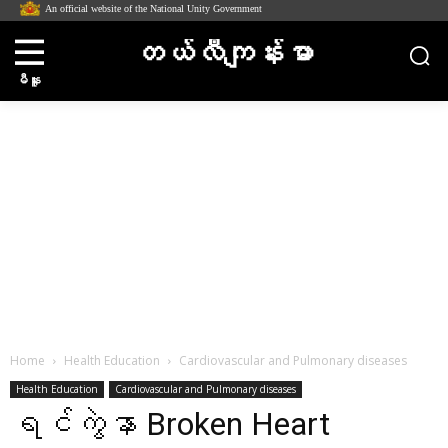
An official website of the National Unity Government
တယ်လီကျန်းမာ
မီနူး
Home
Health Education
Cardiovascular and Pulmonary diseases
Health Education
Cardiovascular and Pulmonary diseases
ရင်ကွဲနာ Broken Heart