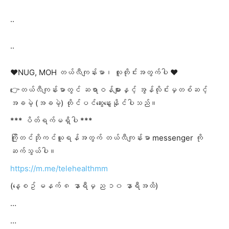
..
..
❤️NUG, MOH တယ်လီကျန်းမာ၊ လူတိုင်းအတွက်ပါ ❤️
👉တယ်လီကျန်းမာတွင် ဆရာဝန်များနှင့် အွန်လိုင်းမှတစ်ဆင့်
အခမဲ့ (အခမဲ့) တိုင်ပင်ဆွေးနွေးနိုင်ပါသည်။
*** ပိတ်ရက်မရှိပါ ***
ကြိုတင်ဘိုကင်ယူရန်အတွက် တယ်လီကျန်းမာ messenger ကို
ဆက်သွယ်ပါ။
https://m.me/telehealthmm
(နေ့စဥ် မနက် ၈ နာရီမှ ည ၁၀ နာရီအထိ)
…
…