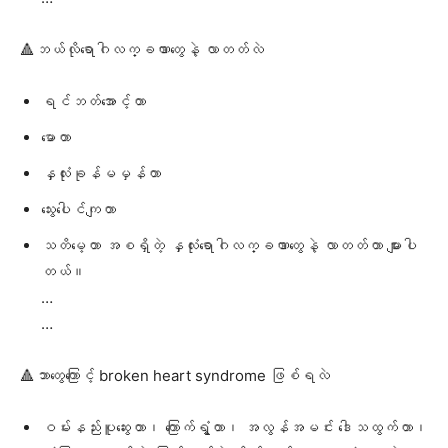
🔺ဘယ်လိုရောဂါလက္ခဏာတွေနဲ့ လာတတ်လဲ
ရင်ဘတ်အောင့်တာ
မောတာ
နှလုံးခုန်မမှန်တာ
သွေးပေါင်ကျတာ
သတိမေ့တာ အစရှိတဲ့ နှလုံးရောဂါလက္ခဏာတွေနဲ့ လာတတ်တာ များပါ
တယ်။
…
…
🔺ဘာတွေကြောင့် broken heart syndrome ဖြစ်ရလဲ
ဝမ်းနည်းပူဆွေးတာ၊ ကြောက်ရွံ့တာ၊ အလွန်အမင်း ဒေါသထွက်တာ၊