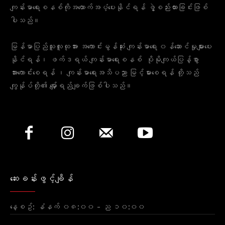
ကျန်းမာရေးစနစ်ကိုအထောက်အပံ့ပေးနိုင်ရန် ဖွဲ့စည်းထားခြင်းဖြစ်
ပါသည်။
မြန်မာပြည်သူလူထုအား အကောင်းမွန်ဆုံး ကျန်းမာရေး ၀န်ဆောင်မှုများပေး
နိုင်ရန်၊ ဖက်ဒရယ် ကျန်းမာရေးစနစ် ပိုမိုကျယ်ပြန့်စွာ
အားကောင်းစေရန် ၊ ကျန်းမာရေးအသိပညာ မြင့်မားစေရန် တို့သည်
ကျွန်ုပ်တို့၏ မျှော်ရည်ချက်ဖြစ်ပါသည်။
ဆေးခန်းဖွင့်ချိန်
နေ့စဥ်: နံနက် ၀၈:၀၀ - ည ၁၀:၀၀