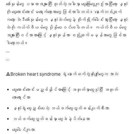
ဟော်မုန်းတွေ ပမာဏအများကြီး ထုတ်တဲ့အခါမှာ သွေးကြောတွေကျဥ်းလာပြီးတော့ နှလုံး
ကို သွေးကောင်းကောင်းမရောက်တော့တာတွေ ဖြစ်လာပါတယ်။ နောက်တစ်ချက်
ကတော့ အဲဒီဟော်မုန်းတွေက နှလုံးဆဲလ်တွေနဲ့ တိုက်ရိုက်ပေါင်းသွားပြီးတော့ နှလုံး
ထဲကို ကယ်လ်စီယမ်တွေ ပိုမိုပေးဝင်စေပါတယ်။ ကယ်လ်စီယမ်တွေ
အများကြီးဝင်လာတာကြောင့် နှလုံးခုန်တာ စည်းချက်မမှန်တာတွေ ဖြစ်လာ
ပါတော့တယ်။
…
…
🔺Broken heart syndrome ရဲ့ နောက်ဆက်တွဲဆိုးကျိုးတွေက ဘာလဲ
သွေးကောင်းကောင်းမညှစ်နိုင်တာကြောင့် အဆုတ်မှာသွေးပုံပြီး အဆုတ်
ဖောရောင်တာ
နှလုံးရဲ့ သွေးညှစ်ပေးတဲ့ ဘယ်ဖက်သွေးလွှတ်ခန်းပျက်စီးတာ
ဘယ်ဖက်သွေးလွှတ်ခန်းမှာ သွေးခဲနဲ့ပိတ်နေတာ
သွေးပေါင်ကျတာ