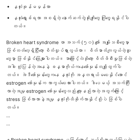
နှလုံးခုန်မမှန်တာ
နှလုံးရှော့ခ်ရတာ အစရှိတဲ့ နောက်ဆက်တွဲဆိုးကျိုးတွေ ကြုံတွေ့ရနိုင်ပါ
တယ်။
Broken heart syndrome ဟာ အသက် (၅၀) ကျော် အမျိုးသမီးတွေမှာ
ဖြစ်တတ်လေ့ရှိပြီးတော့ စိတ်လှုပ်ရှားလွယ်တာ၊ စိတ်ဓာတ်ကျလွယ်တဲ့သူ
တွေမှာ ဖြစ်နိုင်ခြေများပါတယ်။ ဘာကြောင့်လဲဆိုတော့ စိတ်ဖိစီးမှုဖြစ်တဲ့
အခါ တုံ့ပြန်တဲ့အနေနဲ့ ခန္ဓာကိုယ်ကနေဟော်မုန်းတချို့ထွက်ပါ
တယ်။ အဲဒီဟော်မုန်းတွေကနေ နှလုံးကို အန္တရာယ်မပေးနိုင်အောင်
estrogen ဟော်မုန်းက ကာကွယ်ပေးထားပါတယ်။ ဒါပေမယ့် အသက်ကြီး
လာတဲ့အမျှ estrogen ဟော်မုန်းတွေလည်း လျော့နည်းလာတဲ့အတွက်ကြောင့်
stress ဖြစ်လာတာနဲ့အမျှ နှလုံးကိုထိခိုက်လာနိုင်လို့ပဲ ဖြစ်ပါ
တယ်။
…
…
🔹Broken heart syndrome မဖြစ်အောင် ဘယ်လိုကာကွယ်ကြမလဲ