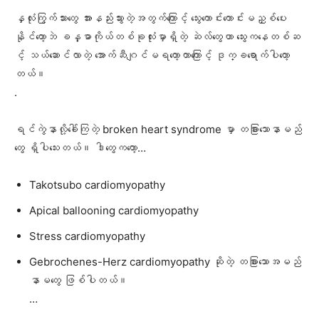
နှလုံးကြွက်သားတွေ အားနည်းသွားတဲ့အတွက်ကြောင့် သွေးကောင်းကောင်းမညှစ်ပေး
နိုင်တော့ဘဲ ခန္ဓာကိုယ်တစ်ခုလုံးမှာရှိတဲ့ ဆဲလ်တွေဟာ သွေးကနေတစ်ဆ
င့် သယ်ဆောင်လာတဲ့ အောက်ဆီဂျင်မရတော့တာကြောင့် ဒုက္ခရောက်ပါတော့
တယ်။
.
ရင်ကွဲနာလို့ခေါ်ကြတဲ့ broken heart syndrome မှာ တခြားသောနာမည်
တွေ ရှိပါသေးတယ်။ ဒါတွေကတော့…
Takotsubo cardiomyopathy
Apical ballooning cardiomyopathy
Stress cardiomyopathy
Gebrochenes-Herz cardiomyopathy ဆိုတဲ့ တခြားသောအမည်
နာမတွေ ဖြစ်ပါတယ်။
…
…