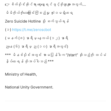
👉 စိတ်ပိုင်းဆိုင်ရာ ဆွေးနွေးရင်ဖွင့်လိုသူများအတွက်….
မိမိကိုယ်ကိုသေကြောင်းကြံစည်မှု လုံးဝမရှိစေရ
Zero Suicide Hotline သို့ ဆက်သွယ်ရန်
(၁)
https://t.me/zeroscbot
(မနက် (၈) နာရီမှ နေ့လယ် (၁၂) နာရီ
ညနေ (၆) နာရီမှ ည (၁၀) နာရီအတွင်း)
*** မိနစ်ပိုင်းအတွင်း စာမပြန်
ပါက “/start” ဆိုသည်ကို ထပ်မံ
နှိပ်ပေးရန် လိုအပ်ပါသည် ***
Ministry of Health,
National Unity Government.