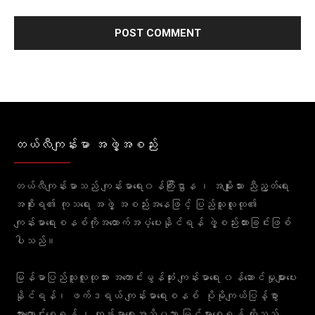
တယ်လီကျန်းမာ အဖွဲ့အစည်း
တယ်လီကျန်းမာသည် ကျန်းမာရေး၀န်ကြီးဌာန ၊ အမျိုးသား ညီညွတ်ရေး
အစိုးရ၏ ကုသရေး အဖွဲ့ အစည်းအနေဖြင့် ပြည်သူလူထု၏
ကျန်းမာရေးစနစ်ကိုအထောက်အပံ့ပေးနိုင်ရန် ဖွဲ့စည်းထားခြင်းဖြစ်
ပါသည်။
မြန်မာပြည်သူလူထုအား အကောင်းမွန်ဆုံး ကျန်းမာရေး ၀န်ဆောင်မှုများပေး
နိုင်ရန်၊ ဖက်ဒရယ် ကျန်းမာရေးစနစ် ပိုမိုကျယ်ပြန့်စွာ
အားကောင်းစေရန် ၊ ကျန်းမာရေးအသိပညာ မြင့်မားစေရန် တို့သည်