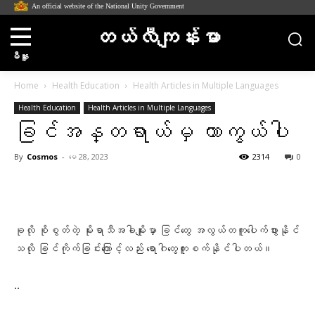
An official website of the National Unity Government
တယ်လီကျန်းမာ
မီနူး
Home
Health Education
Health Articles in Multiple Languages
Health Education
Health Articles in Multiple Languages
ခြင်အန္တရာယ်မှ ကာကွယ်ပါ
By
Cosmos
-
မေ 28, 2023
2314
0
Facebook
X
Pinterest
WhatsA
ခုလို စိုစွတ်တဲ့ မိုးရာသီအခါမျိုးမှာ ခြင်တွေ အလွယ်တကူပေါက်ဖွားနိုင်
သလို ခြင်ကိုက်ခြင်းကြောင့်လည်း ရောဂါတွေကူးစက်နိုင်ပါတယ်။
..