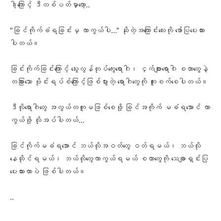
ဒါ့ကြောင့် ဒီတစ်ပတ်မှာတော့..
“ခြင်ကိုက်ခံရခြင်းမှ ကာကွယ်ပါ…” ဆိုတဲ့အကြောင်းလေးကို ဖော်ပြပေးထား
ပါတယ်။
ခြင်းကိုက်ခြင်းကြောင့် သွေးလွန်တုပ်ကွေးရောဂါ၊ ငှက်ဖျားရောဂါ စတာတွေနဲ့
တခြားသော ဗိုင်းရပ်စ်ကြောင့်ဖြစ်ပွားတဲ့ ရောဂါတွေကို ကူးစက်စေပါတယ်။
ဒီလိုရောဂါတွေ အလွယ်တကူမဖြစ်စေဖို့ ခြင်အကိုက် မခံရအောင် ကာ
ကွယ်ဖို့ လိုအပ်ပါတယ်…
ခြင်ကိုက်မခံရအောင် ဘယ်လိုအဝတ်တွေ ဝတ်ရမယ်၊ ဘယ်လို
နေထိုင်ရမယ်၊ ဘယ်လိုတွေကာကွယ်ရမယ် စတာတွေကို သေချာရှင်းပြ
ပေးထားတာပဲ ဖြစ်ပါတယ်။
..