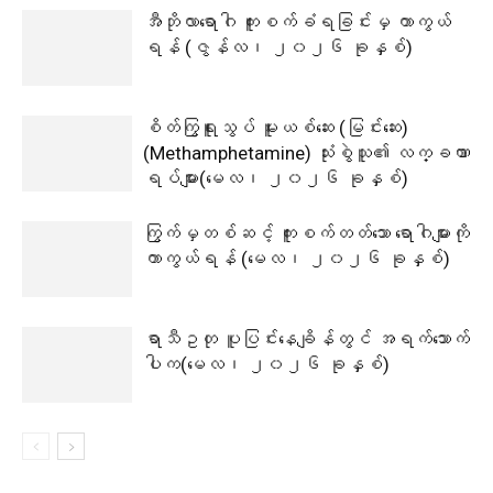
အီဘိုလာရောဂါ ကူးစက်ခံရခြင်းမှ ကာကွယ်
ရန် (ဇွန်လ၊ ၂၀၂၆ ခုနှစ်)
စိတ်ကြွရူးသွပ် မူးယစ်ဆေး (မြင်းဆေး)
(Methamphetamine) သုံးစွဲသူ၏ လက္ခဏာ
ရပ်များ(မေလ၊ ၂၀၂၆ ခုနှစ်)
ကြွက်မှတစ်ဆင့် ကူးစက်တတ်သော ရောဂါများကို
ကာကွယ်ရန် (မေလ၊ ၂၀၂၆ ခုနှစ်)
ရာသီဥတု ပူပြင်းနေချိန်တွင် အရက်သောက်
ပါက(မေလ၊ ၂၀၂၆ ခုနှစ်)