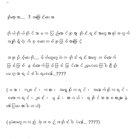
..
ဆိုတော့ကာ…. ဒီအကြောင်းလေးဟာ
ကိုယ်ကိုယ်တိုင်သာမက ပြည်ထောင်စုဖွား တိုင်းရင်းသားတွေအားလုံးအတွက်
အကျိုးရှိတဲ့ ကိစ္စလေးတစ်ခုဖြစ်တာကြောင့်
အခုပိုစ့်လေးကို….မိတ်ဆွေတွေထဲက တိုင်းရင်းသားတွေ တစ်ယောက်
ဖြစ်ဖြစ် နှစ်ယောက်ဖြစ်ဖြစ် မြင်အောင် မျှဝေပေးကြပါဦးလို့
မေတ္တာရပ်ခံပါရစေနော်…????
(ဗမာ၊ ကချင်၊ ကယား၊ အရှေ့ပိုးကရင်၊ အနောက်ပိုးကရင်၊
စကောကရင်၊ ချင်း၊ မွန်၊ ထားဝယ်၊ ရခိုင်ဘာသာစကားများနဲ့
ဖော်ပြပေးထားပါတယ်)
(ပုံလေးတွေကလည်း အဲ့အစဉ်အတိုင်းပါပဲနော်… ????)