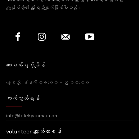
ကျွန်ုပ်တို့၏ မျှော်ရည်ချက်ဖြစ်ပါသည်။
ဆေးခန်းဖွင့်ချိန်
နေ့စဥ်: နံနက် ၀၈:၀၀ - ည ၁၀:၀၀
ဆက်သွယ်ရန်
info@telekyanmar.com
volunteer လျှောက်ထားရန်