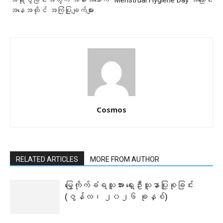
အရိုးပွခြင်းအတွက် အစားအသောက်
Menstrual Hygiene Day အကြောင်း
အနေအထိုင် အကြံပြုချက်များ
Cosmos
RELATED ARTICLES
MORE FROM AUTHOR
မြွေကိုက်ခံရသူအား ရှေးဦးသူနာပြုစုခြင်း
(ဇွန်လ၊ ၂၀၂၆ ခုနှစ်)