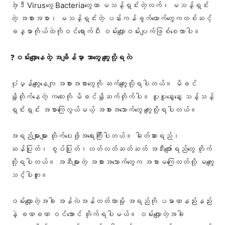
အဲ့ဒီ Virus​တွေ Bacteria​တွေဟာ မသန့်ရှင်းတဲ့လက်၊ မသန့်ရှင်း
တဲ့ အစားအစာ၊ မသန့်ရှင်းတဲ့ ပန်းကန်ခွက်​ယောက်​တွေကတစ်ဆင့်
ခန္ဓာကိုယ်ထဲကိုဝင်​ရောက်ပီး ဝမ်း​လျှောဝမ်းပျက်​ဖြစ်​စေတာပါ။
❓
ဝမ်း​လျှော​နေတဲ့ အချိန်မှာ ဘာ​တွေ ​ကျွေးလို့ရလဲ
ပုံမှန်​ကျွေး​နေကျ အစားအစာ​တွေကို ဆက်​ကျွေးလို့ရပါတယ်။ ​မိခင်
နို့တိုက်​နေတဲ့ က​လေးကို မိခင်နို့ဆက်တိုက်ပါ။ ပူပူ​နွေး​နွေး သန့်သန့်
ရှင်းရှင်း အစာ​ကြေလွယ်မယ့် အစားအ​သောက်​တွေ ​ကျွေးလို့ရပါတယ်။
အရည်များများ တိုက်​ပေးဖို့အ​ရေးကြီးပါတယ်။ ဓါတ်ဆားရည်၊
ဆန်ပြုတ်၊ စွပ်ပြုတ်၊လတ်လတ်ဆတ်ဆတ် အသီး​ဖျော်ရည်​တွေ တိုက်
လို့ရပါတယ်။ အဆီများတဲ့ အစားအ​သောက်​တွေက အစာမ​ကြေတတ်လို့ မ​ကျွေး
သင့်ပါဘူး။
ဝမ်း​လျှောတဲ့အခါ အန်လဲအန်တတ်တာမို့ အရည်ကို ပမာဏနည်းနည်း
နဲ့ ခဏခဏ ဝင်​အောင် တိုက်ရပါမယ်။ ဝမ်း​လျှောတဲ့အခါ