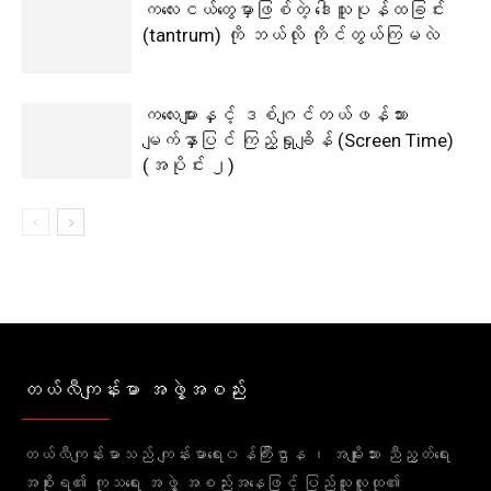
ကလေးငယ်တွေမှာဖြစ်တဲ့ ဒေါသူပုန်ထခြင်း
(tantrum) ကို ဘယ်လို ကိုင်တွယ်ကြမလဲ
ကလေးများနှင့် ဒစ်ဂျင်တယ်ဖန်သား
မျက်နှာပြင် ကြည့်ရှုချိန် (Screen Time)
(အပိုင်း ၂)
တယ်လီကျန်းမာ အဖွဲ့အစည်း
တယ်လီကျန်းမာသည် ကျန်းမာရေး၀န်ကြီးဌာန ၊ အမျိုးသား ညီညွတ်ရေး
အစိုးရ၏ ကုသရေး အဖွဲ့ အစည်းအနေဖြင့် ပြည်သူလူထု၏