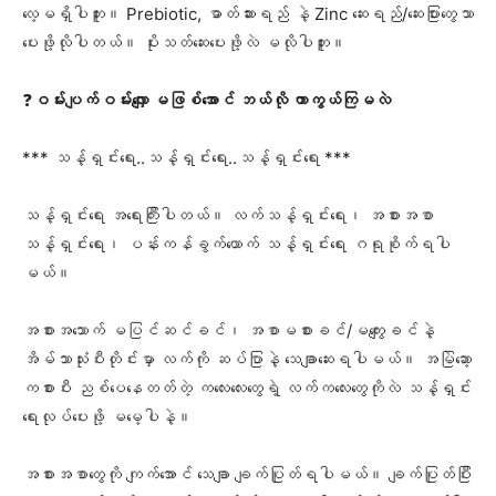
လေ့မရှိပါဘူး။ Prebiotic, ဓာတ်ဆားရည် နဲ့ Zinc ​ဆေးရည်/​ဆေးပြား​တွေသာ
​ပေးဖို့လိုပါတယ်။ ပိုးသတ်​ဆေး​ပေးဖို့လဲ မလိုပါဘူး။
❓
ဝမ်းပျက်ဝမ်း​လျှော မဖြစ်​အောင် ဘယ်လို ကာကွယ်ကြမလဲ
*** သန့်ရှင်း​ရေး..သန့်ရှင်း​ရေး..သန့်ရှင်း​ရေး ***
သန့်ရှင်း​ရေး အ​ရေးကြီးပါတယ်။ လက်သန့်ရှင်း​ရေး၊ အစားအစာ
သန့်ရှင်း​ရေး၊ ပန်းကန်ခွက်​ယောက် သန့်ရှင်း​ရေး ဂရုစိုက်ရပါ
မယ်။
အစား​အ​သောက် မပြင်ဆင်ခင်၊ အစာမစားခင်/မ​ကျွေးခင်နဲ့
အိမ်သာသုံးပီးတိုင်း​မှာ လက်ကို ဆပ်ပြာနဲ့ ​သေချာ​ဆေးရပါမယ်။ အမြဲ​ဆော့
ကစားပီး ညစ်​ပေ​နေတတ်တဲ့ က​လေး​လေး​တွေရဲ့ လက်က​လေး​တွေကိုလဲ သန့်ရှင်း​
ရေးလုပ်​ပေးဖို့ မ​မေ့ပါနဲ့။
အစားအစာ​တွေကို ​ကျက်​အောင် ​သေချာ ချက်ပြုတ်ရပါမယ်။ ချက်ပြုတ်ပြီး