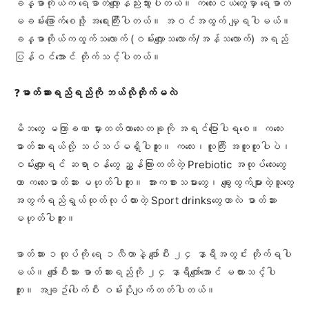
ခန္ဓာကိုယ်က ​ရေဓာတ်​လျော့နည်းသွားပါတယ်။ က​လေးငယ်​တွေမှာ ​ရေဓာတ်
မခမ်း​ခြောက်​​စေဖို့ အ​ရေးကြီးပါတယ်။ အဝင်အထွက် မျှရပါမယ်။
ခန္ဓာကိုယ်ကထွက်သ​လောက် (ဝမ်း​လျှောသ​လောက်/အန်သ​လောက်) အရည်
ပြန်ဝင်​အောင် တိုက်သင့်ပါတယ်။
❓
ဓာတ်ဆားရည်ရည်ကို ဘယ်လိုတိုက်မလဲ
မိဘ​တွေ မကြာခဏ မှားတတ်တာ​​လေးတခုကို အရင်​ပြောပါရ​စေ။ က​လေး
ဓာတ်ဆားရယ်လို့ သပ်သပ်မရှိပါဘူး။ က​လေး၊လူကြီး အတူတူပါပဲ၊
ဝမ်း​လျှောရင် ဆရာဝန်​တွေ ညွှန်ကြားတတ်တဲ့ Prebiotic အထုပ်​လေး​တွေ
ဟာ က​လေးဓာတ်ဆား မဟုတ်ပါဘူး။ အားကစားသမား​တွေ၊ ​ချွေးထွက်များတဲ့သူ​တွေ
အတွက်ရည်ရွယ်ထုတ်လုပ်ထားတဲ့ Sport drinks​တွေဟာလဲ ဓာတ်ဆား
မဟုတ်ပါဘူး။
ဓာတ်ဆား ၁ထုပ်ကို ​ရေ ၁လီတာနဲ့ ​ဖျော်ပီး ၂၄ နာရီအတွင်း တိုက်ရပါ
မယ်။ ​ဖျော်ပီးသား ဓာတ်ဆားရည်ကို ၂၄ နာရီ​ကျော်​အောင် မထားသင့်ပါ
ဘူး။ အချဥ်​ပေါက်ပီး ဝမ်းပိုပျက်တတ်ပါတယ်။