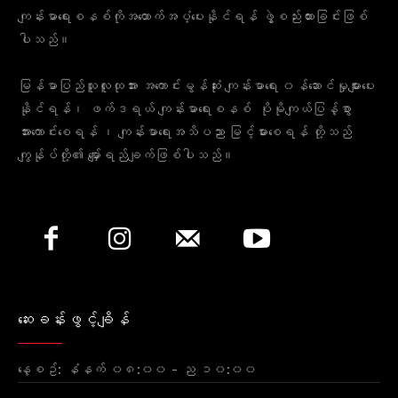
ကျန်းမာရေးစနစ်ကိုအထောက်အပံ့ပေးနိုင်ရန် ဖွဲ့စည်းထားခြင်းဖြစ်
ပါသည်။
မြန်မာပြည်သူလူထုအား အကောင်းမွန်ဆုံး ကျန်းမာရေး ၀န်ဆောင်မှုများပေး
နိုင်ရန်၊ ဖက်ဒရယ် ကျန်းမာရေးစနစ် ပိုမိုကျယ်ပြန့်စွာ
အားကောင်းစေရန် ၊ ကျန်းမာရေးအသိပညာ မြင့်မားစေရန် တို့သည်
ကျွန်ုပ်တို့၏ မျှော်ရည်ချက်ဖြစ်ပါသည်။
ဆေးခန်းဖွင့်ချိန်
နေ့စဥ်: နံနက် ၀၈:၀၀ - ည ၁၀:၀၀