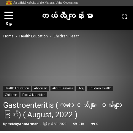
An official website of the National Unity Government
တယ်လီကျန်းမာ
မီနူး
Home
Health Education
Children Health
Health Education
Abdomen
About Diseases
Blog
Children Health
Children
Food & Nutrition
Gastroenteritis (က​လေးငယ်များ ဝမ်း​လျှော
ခြင်း) ( August, 2022 )
By
telekyanmarmoh
-
ဩဂုတ် 30, 2022
910
0