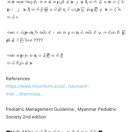
အစားအ​သောက်​တွေကို အခန်းအပူချိန်မှာ ၂နာရီထက် ပိုမထားသင့်ပါ
ဘူး၊ ၂ နာရီထက်ပိုကြာမယ်ဆိုရင် ​သေချာပြန်​နွှေးပြီးမှ စားသင့်ပါ
တယ်။
က​လေးငယ်များ ​ရောဂါအ​ပေါင်း၊ ​ဘေးအန္တရာယ်အ​ပေါင်းမှ ကင်း​ဝေးပီး ပြုံး​
ပျော်နိုင်ကြပါ​စေ ????
ကလေးအထူးကုဆရာဝန်ကြီးတစ်ဦး
တယ်လီကျန်းမာ
References
https://www.nhsinform.scot/…/stomach-
liver…/diarrhoea…
Pediatric Management Guideline , Myanmar Pediatric
Society 2nd edition