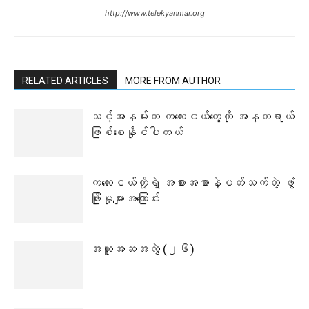
http://www.telekyanmar.org
RELATED ARTICLES
MORE FROM AUTHOR
သင့်အနမ်းက ကလေးငယ်တွေကို အန္တရာယ်
ဖြစ်စေနိုင်ပါတယ်
ကလေးငယ်တို့ရဲ့ အစားအစာနဲ့ပတ်သက်တဲ့ ဖွံ
ဖြိုးမှုများအကြောင်း
အယူအဆအလွဲ (၂၆)