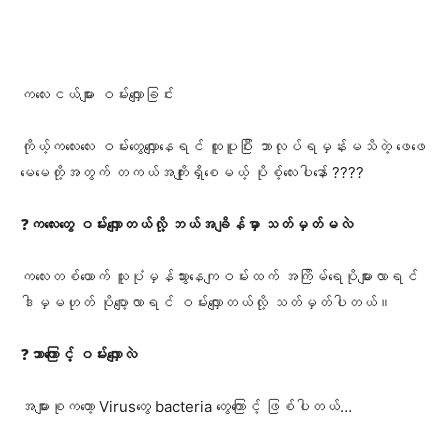
Facebook
X
Pinterest
WhatsA
က​လေးငယ်များ ဝမ်း​လျှောခြင်း
ကိုယ့်ကလေးလေး ဝမ်းတွေလျှောနေရင် ထူပူပြီး ဘာလုပ်ရမှန်းမသိတဲ့ ဖေဖေ
မေမေတို့အတွက် တကယ်အကျိုးရှိစေမယ့် ပိုစ့်လေးပါနော် ????
❓
ကလေးတွေ ဝမ်း​လျှောတယ်လို့ ဘယ်အချိန်မှာ သတ်မှတ်မလဲ
က​​လေးတစ်​ယောက် သူပုံမှန်သွား​နေကျဝမ်းထက် အကြိမ်​​ရေပိုများလာရင်
ဒါမှမဟုတ် ပို​ပျော့လာရင် ဝမ်း​လျှောတယ်လို့ သတ်မှတ်ပါတယ်။
❓
ဘာ​ကြောင့် ဝမ်း​လျှောလဲ
အများစုက​တော့ Virus​တွေ bacteria ​တွေ​ကြောင့် ဖြစ်ပါတယ်…