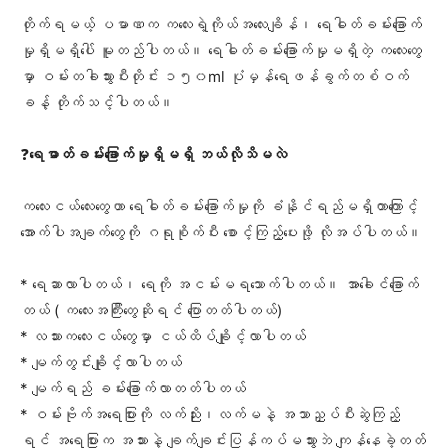
တိုက်ရမယ့် ပမာဏက က​လေးရဲ့ကိုယ်အ​လေးချိန်၊ ​ရေဓါတ်ခမ်း​ခြောက်
မှုရှိမရှိ​ပေါ် မူတည်ပါတယ်။ ရေဓါတ်ခမ်း​ခြောက်မှုမ​ရှိတဲ့ က​လေး​တွေ
မှာ ဝမ်းတခါသွားပီးတိုင်း ၁၅၀ml ပုံမှန်​ရေဖန်ခွက်တစ်ဝက်
ခန့် တိုက်သင့်ပါတယ်။
❓
ရေဓာတ်ခမ်း​ခြောက်မှုရှိမရှိ ဘယ်လိုသိမလဲ
​က​လေးငယ်​​လေး​တွေဟာ ရေဓါတ်ခမ်း​ခြောက်မှုကို ခံနိုင်ရည်မရှိတာ​ကြောင့် ​
အောက်ပါအချက်​တွေကို ဂရုစိုက်ပီး ​စောင့်ကြည့်​ပေးဖို့ လိုအပ်ပါတယ်။
* ​ရေဆာလာပါတယ်၊ ​ရေကို အငမ်းမရ​သောက်ပါတယ်။ အာ​ခေါင်​ခြောက်
တယ် (​ က​လေးအကြီး​တွေဆိုရင် ​ပြောတတ်ပါတယ်)
* လသားက​လေးငယ်​တွေမှာ ငယ်ထိပ်ချိုင့်လာပါတယ်
* မျက်တွင်းချိုင့်လာပါတယ်
* မျက်ရည် ခမ်း​ခြောက်လာတတ်ပါတယ်
* ဝမ်းဗိုက်အ​ရေပြားကို လက်ညိုး၊လက်မနဲ့ အသာညှပ်ပီးဆွဲကြည့်
ရင် အ​ရေပြားက အသားနဲ့ ချက်ချင်းပြန်ကပ်မသွားဘဲ ကျန်​နေခဲ့တတ်