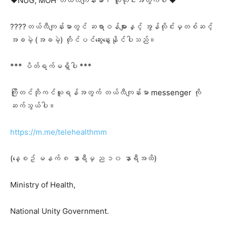
❤️NUG, MOH တယ်လီကျန်းမာ၊ လူတိုင်းအတွက်ပါ ❤️
????တယ်လီကျန်းမာတွင် ဆရာဝန်များနှင့် အွန်လိုင်းမှတစ်ဆင့်
အခမဲ့ (အခမဲ့) တိုင်ပင်ဆွေးနွေးနိုင်ပါသည်။
*** ပိတ်ရက်မရှိပါ ***
ကြိုတင်ဘိုကင်ယူရန်အတွက် တယ်လီကျန်းမာ messenger ကို
ဆက်သွယ်ပါ။
https://m.me/telehealthmm
(နေ့စဥ် မနက် ၈ နာရီမှ ည ၁၀ နာရီအထိ)
Ministry of Health,
National Unity Government.