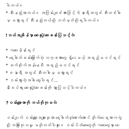
ပါတယ်။
* ဆီးနည်းလာတယ်။ အကြမ်းဖျင်းအားဖြင့် ၆နာရီအတွင်း ဆီးတစ်ခါ
မှ မသွားရင် ဆီးနည်းတယ်လို့ သတ်မှတ်လို့ရပါတယ်။
❗
ဘယ်အချိန်မှာ ​ဆေးရုံ/​ဆေးခန်းပြသင့်လဲ
* က​လေးမှိန်းရင်
* ​ရေဓါတ်ခမ်း​ခြောက်တဲ့ လက္ခဏာ​တွေ ရှိ​ပေမယ့် အရည်မဝင်ရင်
* ဆက်တိုက်အန်​နေပီး အရည်မဝင်ရင်
* ၈နာရီ အတွင်း ဆီးတခါမှ မသွားရင်
* ဝမ်းသွားတဲ့အခါ ​သွေးပါရင်….
နီးစပ်ရာ ​ဆေးရုံ/​ဆေးခန်းကို သွားပြသင့်ပါတယ်။
❓
ဝမ်း​လျှောတာကို ဘယ်လိုကုမလဲ
ဝမ်းပျက် ဝမ်း​လျှောအများစုဟာ ​ရေဓါတ်လုံ​လောက်​အောင် တိုက်​ပေးရတာကလွဲ
လို့ တခြားကုသမှု မလိုတတ်ပါဘူး။ ဝမ်းပိတ်​ဆေး​တွေကို က​လေး​တွေမှာ ​ပေး​