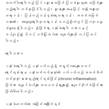
အထက်ပါရောဂါသည် ပြင်ပလူနာအဖြစ် ပြသခံယူရသော အဖြစ်များ
သည့်ရောဂါ တစ်ခုဖြစ်ပါသည်။ လူနာများအနေဖြင့် အရိုးအထူးကု
ဆရာဝန်၊ ပြန်လည်သန်စွမ်းရေးဆရာဝန်၊ အဆစ်အမြစ်
သမားတော်၊ အထွေထွေရောဂါကုဆရာဝန် စသည်တို့ထံတွင် ပြသကုသမှု
ခံယူလေ့ရှိပါသည်။ သို့ဖြစ်ရာ ပခုံးခဲရောဂါ သဘာဝနှင့်
စပ်လျဉ်း၍ သိသင့် သတိပြုအပ်သော အချက်များကို တင်ပြအပ်
ပါသည်။
ရောဂါသဘာဝ
ပခုံးခဲရောဂါသည် ပခုံးပတ်လည်ရှိ အရွတ်ကလေးများစတင်
ရောင်ရမ်းရာမှ ပခုံးဆစ်တစ်ခုလုံး၏ ပတ်ပတ်လည် အဆစ်အိတ်
တစ်ခုလုံး နာတာရှည်ရောင်ရမ်းခြင်း (chronic inflammation)
ဖြစ်ကာ အမျှင်ဆဲလ်များ အဆမတန်ပွားများ၍ နာကျင်ကိုက်ခဲခြင်းအား
ဖြစ်ပေါ်စေပါသည်။
ပခုံးခဲစေတတ်သော အခြေခံအကြောင်းရင်း