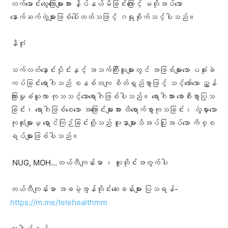
လက်မောင်းသွေးကြောများအား နှိပ်နယ်မိခြင်းကြောင့် မလိုအပ်သော
နောက်ဆက်တွဲများဖြစ်ပေါ်တတ်သဖြင့် ဂရုစိုက်သင့်ပါသည်။
နိဂုံး
သက်လတ်နှောင်းပိုင်းနှင့် အသက်ကြီးသူများတွင် အဖြစ်များသော ပခုံးခဲ
ကပ်ခြင်းရောဂါသည် စနစ်တကျ စိတ်ရှည်စွာဖြင့် သင့်တော်သော ညွှန်
ကြားမှုခံယူကာ ကုသသင့်သောရောဂါဖြစ်ပါသည်။ ရောဂါအား စောစီးစွာပြသ
ခြင်း၊ ရောဂါဖြစ်စေသော အကြောင်းများအား ထိရောက်စွာကုသခြင်း၊ လွဲမှားသော
ကုထုံးများမှ ရှောင်ကြဉ်ခြင်းတို့သည် လူနာများသိအပ်ပြုအပ်သော ကိစ္စ
ရပ်များဖြစ်ပါသည်။
NUG, MOH…တယ်လီကျန်းမာ ၊ လူတိုင်းအတွက်ပါ
တယ်လီကျန်းမာ အခမဲ့အွန်လိုင်းဆေးခန်းများ ပြသရန်-
https://m.me/telehealthmm