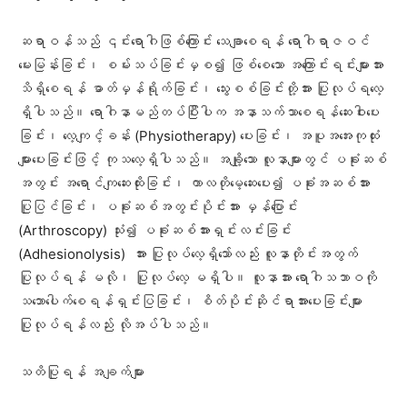
ဆရာဝန်သည် ၎င်းရောဂါဖြစ်ကြောင်း သေချာစေရန် ရောဂါရာဇဝင်
မေးမြန်းခြင်း၊ စမ်းသပ်ခြင်းမှစ၍ ဖြစ်စေသော အကြောင်းရင်းများအား
သိရှိစေရန် ဓာတ်မှန်ရိုက်ခြင်း၊ သွေးစစ်ခြင်းတို့အား ပြုလုပ်ရလေ့
ရှိပါသည်။ ရောဂါနာမည်တပ်ပြီးပါက အနာသက်သာစေရန်ဆေးဝါးပေး
ခြင်း၊ လေ့ကျင့်ခန်း (Physiotherapy) ပေးခြင်း၊ အပူအအေးကုထုံး
များပေးခြင်းဖြင့် ကုသလေ့ရှိပါသည်။ အချို့သော လူနာများတွင် ပခုံးဆစ်
အတွင်း အရောင်ကျဆေးထိုးခြင်း၊ ကာလတိုမေ့ဆေးပေး၍ ပခုံးအဆစ်အား
ပြုပြင်ခြင်း၊ ပခုံးဆစ်အတွင်းပိုင်းအား မှန်ပြောင်း
(Arthroscopy) သုံး၍ ပခုံးဆစ်အားရှင်းလင်းခြင်း
(Adhesionolysis) အား ပြုလုပ်လေ့ရှိသော်လည်း လူနာတိုင်းအတွက်
ပြုလုပ်ရန် မလို၊ ပြုလုပ်လေ့ မရှိပါ။ လူနာအား ရောဂါသဘာဝကို
သဘောပေါက်စေရန်ရှင်းပြခြင်း၊ စိတ်ပိုင်းဆိုင်ရာအားပေးခြင်းများ
ပြုလုပ်ရန်လည်း လိုအပ်ပါသည်။
သတိပြုရန် အချက်များ