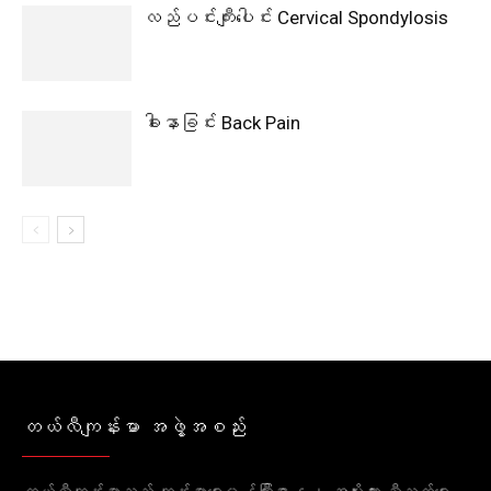
လည်ပင်းကျီးပေါင်း Cervical Spondylosis
ခါးနာခြင်း Back Pain
တယ်လီကျန်းမာ အဖွဲ့အစည်း