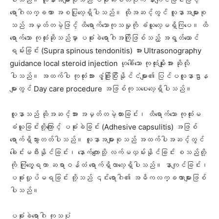
ရောဂါလက္ခဏာ အစပြုလေ့ရှိပါသည်။ ထိုအဆင့်တွင် လူနာအများစု
သည် အမှတ်တမဲ့ဖြင့် ထိရောက်သောကုသမှုကို ခံယူလေ့မရှိကြပေ။ ထိ
ရောက်သော ကုထုံးဆိုသည်မှာ ပခုံးခဲရောဂါအကြိုဖြစ်သည့် အရွတ်ယောင်
ရမ်းခြင်း (Supra spinous tendonitis) အား Ultrasonography
guidance local steroid injection ဟုခေါ်သော ကုထုံးမျိုးအား ဆိုလို
ပါသည်။ အထက်ပါ ကုထုံးအား ဖွံ့ဖြိုးပြီးနိုင်ငံများ၏ ပြင်ပလူနာဌာန
များတွင် Day care procedure အဖြစ်ကုသပေးလေ့ရှိပါသည်။
လူနာသည် ထိုအဆင့်အား အမှတ်တမဲ့ထားခြင်း၊ ထိရောက်သော ကုထုံးမ
ခံယူခြင်းတို့ကြောင့် ပခုံးခဲခြင်း (Adhesive capsulitis) အဖြစ်
ရောက်ရှိသွားတတ်ပါသည်။ လူနာအများစုသည် အထက်ပါအဆင့်တွင်
ခေါင်းမဖီးနိုင်ခြင်း၊ နောက်ကျောသို့ လက်မလှမ်းနိုင်ခြင်း စသည်တို့
ကို ကြုံတွေ့ရကာ ဆရာဝန်ထံ ရောက်ရှိလာလေ့ရှိပါသည်။ နာကျင်ခြင်း၊
ပခုံးလှုပ်မရခြင်း တို့သည် ၎င်းရောဂါ၏ အဓိကလက္ခဏာများဖြစ်
ပါသည်။
ပခုံးခဲရောဂါ ကုသပုံ