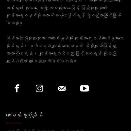
တယ်လီကျန်းမာသည် ကျန်းမာရေး၀န်ကြီးဌာန ၊ အမျိုးသား ညီညွတ်ရေး
အစိုးရ၏ ကုသရေး အဖွဲ့ အစည်းအနေဖြင့် ပြည်သူလူထု၏
ကျန်းမာရေးစနစ်ကိုအထောက်အပံ့ပေးနိုင်ရန် ဖွဲ့စည်းထားခြင်းဖြစ်
ပါသည်။
မြန်မာပြည်သူလူထုအား အကောင်းမွန်ဆုံး ကျန်းမာရေး ၀န်ဆောင်မှုများပေး
နိုင်ရန်၊ ဖက်ဒရယ် ကျန်းမာရေးစနစ် ပိုမိုကျယ်ပြန့်စွာ
အားကောင်းစေရန် ၊ ကျန်းမာရေးအသိပညာ မြင့်မားစေရန် တို့သည်
ကျွန်ုပ်တို့၏ မျှော်ရည်ချက်ဖြစ်ပါသည်။
ဆေးခန်းဖွင့်ချိန်