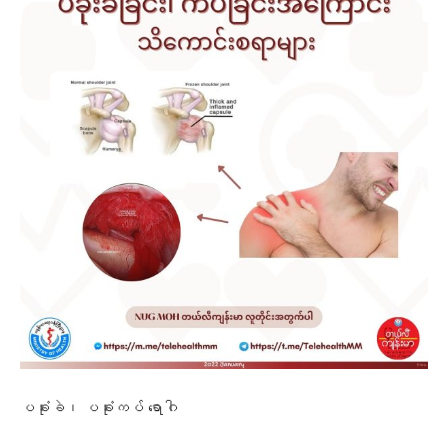
ပခုံးခဲ၊ ပခုံးကပ် ရောဂါ