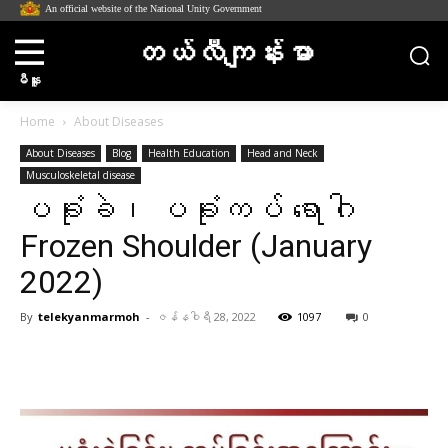
An official website of the National Unity Government
တယ်လီကျန်းမာ
မီနူး
Home
About Diseases
About Diseases
Blog
Health Education
Head and Neck
Musculoskeletal disease
ပခုံးခဲ၊ ပခုံးကပ် ရောဂါ
Frozen Shoulder (January
2022)
By
telekyanmarmoh
-
ဇန်နဝါရီ 28, 2022
1097
0
Facebook
X
Pinterest
WhatsA