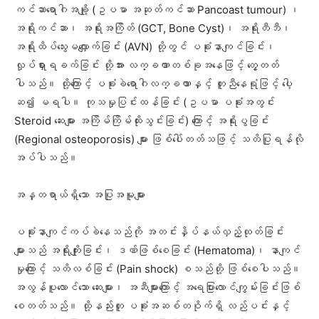
ကင်ဆာရောဂါအချို့ (ဥပမာ အဆုတ်ကင်ဆာ Pancoast tumour) ၊
အရိုးကင်ဆာ၊ အရိုးအကြိတ် (GCT, Bone Cyst)၊ အရိုးတီဘီ၊
အရိုးထိပ်သွေးမလျှောက်ခြင်း (AVN) တို့တွင် ပခုံးနာကျင်ခြင်း၊
လှုပ်ရှားရခက်ခြင်း တို့အား လက္ခဏာတစ်ခုအနေဖြင့် တွေ့တတ်
ပါသည်။ ထို့ကြောင့် ပခုံးခဲရောဂါလက္ခဏာနှင့် တူညီနေရုံဖြင့် ပေါ့
ဆ၍ မရပါ။ ကုသမှုပြင်းထန်ခြင်း (ဥပမာ ပခုံးအတွင်း
Steroid ဆေးများ အကြိမ်ကြိမ်ထိုးသွင်းခြင်း) ကြောင့် အရိုးပွခြင်း
(Regional osteoporosis) များ ဖြစ်ပေါ်တတ်သဖြင့် သတိပြုရန်လို
အပ်ပါသည်။
အန္တရာယ်ရှိသော အပြုအမူများ
ပခုံးနာကျင်ကပ်ခဲနေသည်ကို အတင်းနှိပ်နယ်လှည့်ထုတ်ခြင်း
များသည် အရိုးကျိုးခြင်း၊ ဒဏ်ဖြစ်စေခြင်း (Hematoma)၊ နာကျင်
မှုကြောင့် သတိလစ်ခြင်း (Pain shock) စသည်တို့ ဖြစ်စေပါသည်။
အလွန်ပူလောင်သော ဆေးများ၊ အဆီများကြောင့် အရေပြားလောင်ကျွမ်းခြင်းဖြစ်
စေတတ်သည်။ ထို့နည်းတူ ပခုံးအဆစ်တဝိုက်ရှိ လည်ပင်းနှင့်