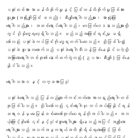
ပခုံးဆစ်အား သာမန်ထိခိုက်မှုနှင့် ပြင်းထန်ထိခိုက်မှုဖြစ်ထား
သူများ (အရိုးကျိုးခြင်း စသည်)၊ ဆီးချိုရောဂါသည်များ၊ အာရုံကြော
ရောဂါသည်များ၊ အဆစ်ရောင်ရောဂါသည်၊ လေဖြတ်ဝေဒနာသည်များတို့
တွင် ပိုမိုတွေ့ရလေ့ရှိပါသည်။ မည်သည့်အကြောင်းရင်းမျှ မရှိ
သော်လည်း ပခုံးခဲကပ်ခြင်းကို တွေ့ရတတ်ပါသေးသည်။ သို့ဖြစ်ပါ၍
ပခုံးခဲ လူနာတယောက်သည် ပခုံးခဲရောဂါသီးသန့်ဖြစ်နေနိုင်သကဲ့သို့
အခြားသောရောဂါတစ်ခု၏ နောက်ဆက်တွဲလည်း ( ဥပမာ- ဆီးချို ) ဖြစ်နေ
နိုင်ပါသည်။
ရောဂါသဘာဝ နှင့် လက္ခဏာပြပုံ
ပခုံးခဲရောဂါသည် ပြန်လည်ပျောက်ကင်းတတ်သော ကာလရှည်ရောဂါတစ်
ခုဖြစ်ပါသည်။ သို့ပါသော်လည်း ၎င်းရောဂါဟု တပ်အပ်ပြောနိုင်ရန်
ဆရာဝန်မှ မေးမြန်းစစ်ဆေးဖော်ထုတ်ပေးရန်လိုအပ်ပါသည်။ အဘ
ယ့်ကြောင့်ဆိုသော် ၎င်းနှင့်ပုံစံတူရောဂါများ ရှိနေသည့်အပြင် အချို့သော
ရောဂါများသည် အသက်အန္တရာယ်အထိ စိုးရိမ်ရသောကြောင့် ဖြစ်
ပါသည်။ လူနာအများစုသည် ပခုံးဆစ်တဝိုက် နာကျင်ခြင်းဖြင့်