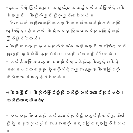
– ကျောဘက်ရှိ ကြွက်သားများ၊ အရွတ်များ အနည်းငယ်ဒဏ်ဖြစ်တဲ့အခါ
ခါးနာခြင်း၊ ခါးကိုက်ခြင်း တို့ကိုဖြစ်စေပါတယ် ။
– ဒါပေမယ့် တချို့သောအခြေအနေမှာ ခါးအရမ်းနာတယ်ဆိုရင် တခြား
ရောဂါကြောင့် (သို့မဟုတ်) ခါးရိုးဆစ်မှာ ပြဿနာတစ်ခုခုကြောင့်လည်း
ဖြစ်​နိုင်ပါတယ်။
– ခါးရိုးဆစ်တွေ ပုံမှန်မဟုတ်တဲ့အခါ အနီးအနားရှိ အာရုံကြောတွေ တစ်
ရှူးတွေကို သွားဖိမိပြီး နာကျင်တဲ့ဝေဒနာကို ခံစားရနိုင်ပါတယ် ။
– ဘယ်လိုအခြေအနေတွေမှာ ခံစားနိုင်ရမလဲဆိုတော့ ခါးကွေးတဲ့အခါနဲ့
အလေးအပင်တစ်ခုခု ဆွဲမလိုက်တဲ့အခြေအနေမျိုးမှာ ခါးနာခြင်းကို
သိသိသာသာ ခံစားရနိုင်ပါတယ် ။
✳️
ခါးနာခြင်း၊ ခါးကိုက်ခြင်းတို့ကို ဘယ်လို သက်သာအောင်လုပ်မလဲ ၊
ဘယ်လိုကာကွယ်မလဲ?
– ပထမဆုံး ခါးနာတာကို သက်သာအောင်လုပ်ဖို့အတွက်ဆိုရင် ကျွန်တော်
တို့ရဲ့ ခန္ဓာကိုယ်ပုံစံ အနေအထားကို အရင်ပြင်ရမှာဖြစ်ပါတယ်
။