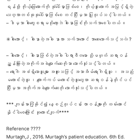
ရန်ဖို့ ကိုယ့်ခြေထောက်ကို ခုံပေါ်မှာဖြစ်စေ၊ ကိုယ့်ဒူးလောက် အမြင့်ရှိတဲ့
သေတ္တာတစ်ခုခုပေါ်မှာဖြစ်စေ တင်ပြီးမှသာ ပြုလုပ်သင့်ပါတယ် ။
– ဒါမှသာ ခါးကွေးစရာမလိုတော့ဘဲ ခါးနာခြင်းကိုသက်သာစေပါတယ် ။
✳️ခါးအောင့်၊ ခါးနာတဲ့အခါ နာတာ သက်သာအောင် ဘာဆေးသောက်သင့်သလဲ ?
– ခါးအောင့်၊ ခါးနာဖြစ်တဲ့အခါ ပါရာစီတမော သို့မဟုတ် ဆရာဝန်
ညွှန်ကြားတဲ့အကိုက်အခဲပျောက်ဆေးကိုသာ သောက်သုံးသင့်ပါတယ် ။
– ရောဂါ အခံရှိသောသူများ အထူးသဖြင့် အသာအိမ်ရောဂါရှိသူ ၊ အသည်း
မကောင်းတဲ့သူ ၊ ကျောက်ကပ်မကောင်းတဲ့သူတွေဟာ ဆရာဝန်နဲ့တိုင်ပင်
ပြီးမှသာ အကိုက်အခဲပျောက်ဆေးကို သောက်သုံးသင့်ပါတယ် ။
*** ကျန်းမာကြံ့ခိုင်၍ နေ့စဉ်လုပ်ငန်း တာဝန်များကို ထမ်းဆောင်
နိုင်ပါစေကြောင်း ဆုတောင်းလျက်****
Reference ????
Murtagh,J , 2016. Murtagh’s patient education. 6th Ed.