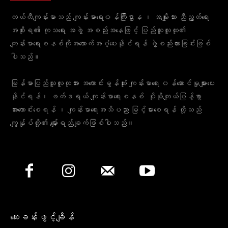
တယ်လီကျန်းမာသည် ကျန်းမာရေး၀န်ကြီးဌာန ၊ အမျိုးသား ညီညွတ်ရေး
အစိုးရ၏ ကုသရေး အဖွဲ့ အစည်းအနေဖြင့် ပြည်သူလူထု၏
ကျန်းမာရေးစနစ်ကိုအထောက်အပံ့ပေးနိုင်ရန် ဖွဲ့စည်းထားခြင်းဖြစ်
ပါသည်။
မြန်မာပြည်သူလူထုအား အကောင်းမွန်ဆုံး ကျန်းမာရေး ၀န်ဆောင်မှုများပေး
နိုင်ရန်၊ ဖက်ဒရယ် ကျန်းမာရေးစနစ် ပိုမိုကျယ်ပြန့်စွာ
အားကောင်းစေရန် ၊ ကျန်းမာရေးအသိပညာ မြင့်မားစေရန် တို့သည်
ကျွန်ုပ်တို့၏ မျှော်ရည်ချက်ဖြစ်ပါသည်။
ဆေးခန်းဖွင့်ချိန်