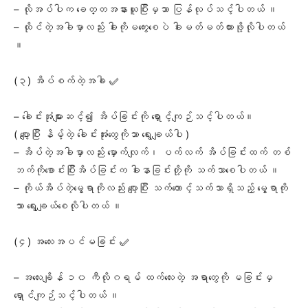
– လိုအပ်ပါက ခေတ္တအနားယူပြီးမှသာ ပြန်လုပ်သင့်ပါတယ် ။
– ထိုင်တဲ့အခါမှာလည်း ခါးကိုမကွေးစေပဲ ခါးမတ်မတ်ထားဖို့လိုပါတယ်
။
(၃) အိပ်စက်တဲ့အခါ ✅
– ခေါင်းအုံများဆင့်၍ အိပ်ခြင်းကို ရှောင့်ကျဉ်သင့်ပါတယ်။
( ပျော့ပြီး နိမ့်တဲ့ ခေါင်းအုံးတွေကိုသာ ရွေးချယ်ပါ )
– အိပ်တဲ့အခါမှာလည်း မှောက်လျက်၊ ပက်လက် အိပ်ခြင်းထက် တစ်
ဘက်ကိုစောင်းပြီးအိပ်ခြင်းက ခါးနာခြင်းတို့ကို သက်သာစေပါတယ် ။
– ကိုယ်အိပ်တဲ့မွေ့ရာကိုလည်း ပျော့ပြီး သက်တောင့်သက်သာရှိသည့် မွေ့ရာကို
သာ ရွေးချယ်စေလိုပါတယ် ။
(၄) အလေးအပင်မခြင်း ✅
– အလေးချိန် ၁၀ ကီလိုဂရမ် ထက်လေးတဲ့ အရာတွေကို မခြင်းမှ
ရှောင်ကျဉ်သင့်ပါတယ် ။