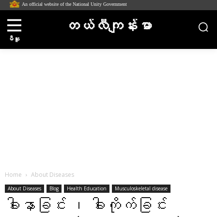
An official website of the National Unity Government
တယ်လီကျန်းမာ
မီနူး
Home
About Diseases
About Diseases
Blog
Health Education
Musculoskeletal disease
ခါးနာခြင်း ၊ ခါးကိုက်ခြင်း