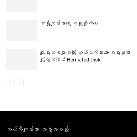
အရိုးကျန်းမာရေး ဂရုစိုက်ပေး
ကျောရိုးဆစ်များအကြား တွယ်ဆက်ထားသော အရိုးနုပြား
ကျွံထွက်ခြင်း Herniated Disk
တယ်လီကျန်းမာ အဖွဲ့အစည်း