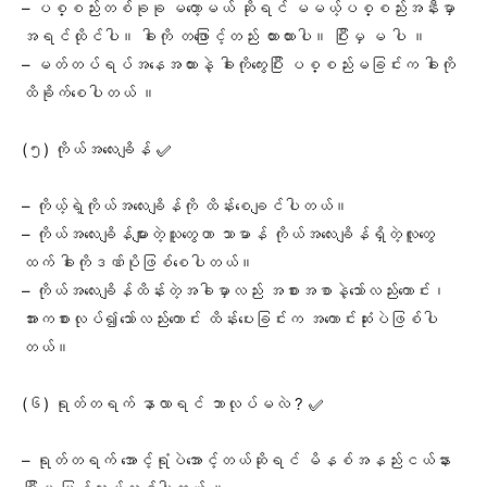
– ပစ္စည်းတစ်ခုခု မတော့မယ် ဆိုရင် မမယ့်ပစ္စည်းအနီးမှာ
အရင်ထိုင်ပါ။ ခါးကို တဖြောင့်တည်း ထားထားပါ။ ပြီးမှ မ ပါ ။
– မတ်တပ်ရပ်အနေအထားနဲ့ ခါးကိုကွေးပြီး ပစ္စည်းမခြင်းက ခါးကို
ထိခိုက်စေပါတယ် ။
(၅) ကိုယ်အလေးချိန် ✅
– ကိုယ့်ရဲ့ကိုယ်အလေးချိန်ကို ထိန်းစေချင်ပါတယ်။
– ကိုယ်အလေးချိန်များတဲ့သူတွေဟာ သာမာန် ကိုယ်အလေးချိန်ရှိတဲ့လူတွေ
ထက် ခါးကိုဒဏ်ပိုဖြစ်စေပါတယ်။
– ကိုယ်အလေးချိန်ထိန်းတဲ့အခါမှာလည်း အစားအစာနဲ့သော်လည်းကောင်း၊
အားကစားလုပ်၍သော်လည်းကောင်း ထိန်းပေးခြင်းက အကောင်းဆုံးပဲဖြစ်ပါ
တယ်။
(၆) ရုတ်တရက် နာလာရင် ဘာလုပ်မလဲ ? ✅
– ရုတ်တရက် အောင့်ရုံပဲအောင့်တယ်ဆိုရင် မိနစ်အနည်းငယ်နား