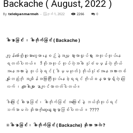
Backache ( August, 2022 )
By
telekyanmarmoh
-
ဩဂုတ် 1, 2022
2266
0
Facebook
X
Pinterest
WhatsA
ခါးနာခြင်း ၊ ခါးကိုက်ခြင်း ( Backache )
ကျွန်တော်တို့လူသားတွေဟာ နေ့စဉ်နဲ့အမျှ သွားလာလှုပ်ရှား အလုပ်လုပ်နေ
ရတတ်ပါတယ်။ ဒီလိုအလုပ် လုပ်တဲ့အခါ ပုံစံမမှန်တဲ့ ကိုယ်
အနေအထားနဲ့ လုပ်ခဲ့ရင် ( ဒါမှမဟုတ် ) ကိုယ်ပုံစံအနေအထားတစ်
မျိုးတည်းကို အချိန်အကြာကြီးလုပ်နေခဲ့ရရင် ကိုယ်ခန္ဓာမှာရှိတဲ့ ခြေ
လက် ၊ ကျောခါးများ နာကျင်လာတတ်ပါတယ်။
ဒါကြောင့် ခါးနာခြင်း၊ ခါးကိုက်ခြင်း အကြောင်းနဲ့ ဘယ်လိုလုပ်ရင်
သက်သာမလဲ ဆိုတာကိုဆွေးနွေးသွားမှာဖြစ်ပါတယ် ။ ????
✳️
ခါးနာခြင်း၊ ခါးကိုက်ခြင်း ( Backache) ဆိုတာ ဘာလဲ ?