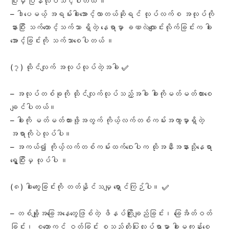
ပြီးမှ ပြန်လုပ်သင့်ပါတယ် ။
– ဒါပေမယ့် အရမ်းခါးအောင့်လာတယ်ဆိုရင် လုပ်လက်စ အလုပ်ကို
နားပြီး သက်တောင့်သက်သာ ရှိတဲ့ နေရာမှာ ခဏလဲလျောင်းလိုက်ခြင်းက ခါး
အောင့်ခြင်းကို သက်သာစေပါတယ် ။
(၇) ထိုင်လျက် အလုပ်လုပ်တဲ့အခါ ✅
– အလုပ်တစ်ခုကို ထိုင်လျက်လုပ်သည့်အခါ ခါးကိုမတ်မတ်ထားစေ
ချင်ပါတယ်။
– ခါးကို မတ်မတ်ထားဖို့အတွက် ကိုယ့်လက်တစ်ကမ်းအကွာမှာရှိတဲ့
အရာကိုပဲလုပ်ပါ။
– အကယ်၍ ကိုယ့်လက်တစ်ကမ်းထက်ဝေးပါက ထိုအနီးအနားသို့နေရာ
ရွှေ့ပြီးမှ လုပ်ပါ ။
(၈) ခါးကွေးခြင်းကို တတ်နိုင်သမျှ ရှောင်ကြဉ်ပါ။ ✅
– တစ်ချို့အခြေအနေတွေဖြစ်တဲ့ ဖိနပ်ကြိုးချည်ခြင်း၊ ခြေအိတ်ဝတ်
ခြင်း၊ စတော့ကင် ဝတ်ခြင်း စသည်တို့ပြုလုပ်ရာမှာ ခါးမကုန်းစေ