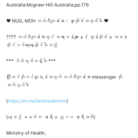
Australia:Mcgraw-Hill Australia,pp.176
❤️ NUG, MOH တယ်လီကျန်းမာ၊ လူတိုင်းအတွက်ပါ ❤️
???? တယ်လီကျန်းမာတွင် ဆရာဝန်များနှင့် အွန်လိုင်းမှ အခမဲ့
တိုင်ပင်ဆွေးနွေးနိုင်ပါသည်
*** ပိတ်ရက်မရှိပါ ***
ကြိုတင်ဘိုကင်ယူရန်အတွက် တယ်လီကျန်းမာ messenger ကို
ဆက်သွယ်ပါ
(
https://m.me/telehealthmm
)
(နေ့စဥ် မနက် ၈ နာရီမှ ည ၁၀ နာရီအထိ)
Ministry of Health,