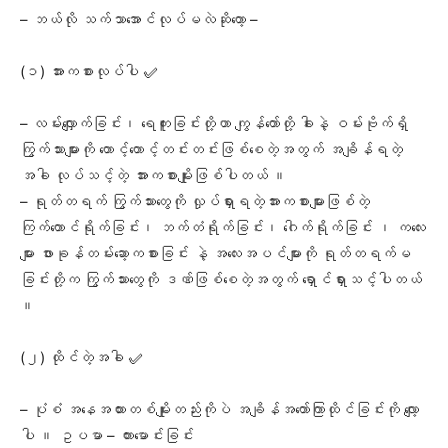
– ဘယ်လို သက်သာအောင်လုပ်မလဲဆိုတော့ –
(၁) အားကစားလုပ်ပါ ✅
– လမ်းလျှောက်ခြင်း၊ ရေကူးခြင်းတို့ဟာ ကျွန်တော်တို့ ခါးနဲ့ ဝမ်းဗိုက်ရှိ
ကြွက်သားများကို တောင့်တောင့်တင်းတင်းဖြစ်စေတဲ့အတွက် အချိန်ရတဲ့
အခါ လုပ်သင့်တဲ့ အားကစားမျိုးဖြစ်ပါတယ် ။
– ရုတ်တရက် ကြွက်သားတွေကို လှုပ်ရှားရတဲ့အားကစားများဖြစ်တဲ့
ကြက်တောင်ရိုက်ခြင်း၊ ဘက်တံရိုက်ခြင်း၊ ဂေါက်ရိုက်ခြင်း ၊ ကလေး
များ ဖားခုန်တမ်းဆော့ကစားခြင်း နဲ့ အလေးအပင်များကို ရုတ်တရက်မ
ခြင်းတို့က ကြွက်သားတွေကို ဒဏ်ဖြစ်စေတဲ့အတွက် ရှောင်ရှားသင့်ပါတယ်
။
(၂) ထိုင်တဲ့အခါ ✅
– ပုံစံ အနေအထားတစ်မျိုးတည်းကိုပဲ အချိန်အတော်ကြာထိုင်ခြင်းကို လျော့
ပါ ။ ဥပမာ – ကားမောင်းခြင်း