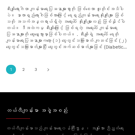
ဆီးချိုရောဂါဟာ ကျန်းမာရေးပြဿနာများစွာကို ဖြစ်စေတာ လူတိုင်းအသိပါ
ပဲ။ နာတာရှည်ရောဂါဖြစ်တာကြောင့် ရေရှည်ကျန်းမာရေးဆိုးကျိုးများ ဖြစ်
သလို အသက်အန္တရာယ်ရှိတဲ့ အရေးပေါ် ဆိုးကျိုးများလည်း ဖြစ်နိုင်ပါ
တယ်။ ဒီအထဲကမှ ဆီးချိုကြောင့် ဖြစ်ရတဲ့ အရေးပေါ် ကျန်းမာရေး
ပြဿနာများကို ဆွေးနွေးသွားမှာဖြစ်ပါတယ်။ . ‌ဆီးချိုရဲ့ အရေးပေါ် ရေတို
ကျန်းမာရေးပြဿနာများကတော့ (၁) သွေးတွင်းသကြားဓာတ် ကျဆင်းခြင်း (၂)
သွေးတွင်းသကြားဓာတ်များပြီး သွေးတွင်းအက်ဆစ်ဓာတ်များခြင်း (Diabetic...
1
2
3
တယ်လီကျန်းမာ အဖွဲ့အစည်း
တယ်လီကျန်းမာသည် ကျန်းမာရေး၀န်ကြီးဌာန ၊ အမျိုးသား ညီညွတ်ရေး