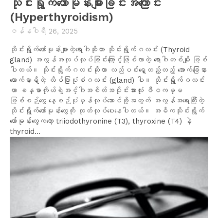
သိုင်းရွိုက်ဟော်မုန်းများခြင်းအကြောင်း
(Hyperthyroidism)
ဇန်နဝါရီ 26, 2025
သိုင်းရွိုက်ဟော်မုန်းများတဲ့ရောဂါဆိုတာ သိုင်းရွိုက်ဂလင်း (Thyroid
gland) အလွန်အလုပ်လုပ်ခြင်းကြောင့်ဖြစ်လာတဲ့ ရောဂါတစ်မျိုး ဖြစ်
ပါတယ်။ သိုင်းရွိုက်ဂလင်းဆိုတာ လည်ပင်းရှေ့တည့်တည့် အောက်ခြေနား
လောက်မှာရှိတဲ့ လိပ်ပြာပုံစံဂလင်း (gland) ပါ။ သိုင်းရွိုက်ဂလင်း
ဟာ ခန္ဓာကိုယ်ရဲ့အင်္ဂါအစိတ်အပိုင်းအားလုံး ဇီဝကမ္မ
ဖြစ်စဉ်တွေ နေ့စဉ်ပုံမှန်လုပ်ဆောင်ဖို့အတွက် အလွန်အရေးကြီးတဲ့
သိုင်းရွိုက်ဟော်မုန်းတွေကို ထုတ်လုပ်ပေးနေပါတယ်။ အဓိကသိုင်းရွိုက်
ဟော်မုန်းတွေကတော့ triiodothyronine (T3), thyroxine (T4) နဲ့
thyroid...