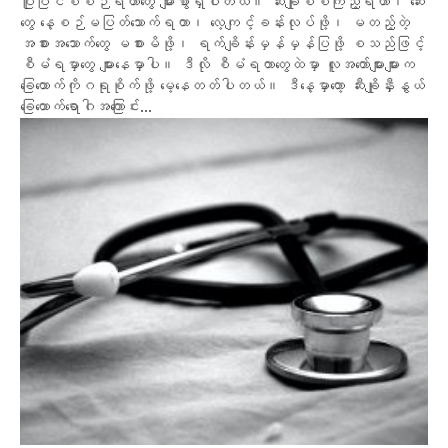
ပြုပြင်စီစဉ်ရတာတွေ များစွာရှိပါတယ်။ ဆီးချိုစစ်ကြည့်ရတာ၊ ဆေး
တွေ နေ့စဉ်မပြတ်သောက်ရတာ၊ လေ့ကျင့်ခန်းလုပ်ဖို့၊ မတည့်တဲ့
အစားအသောက်တွေ မစားမိဖို့၊ ရက်ချိန်းမှန်မှန်ပြဖို့ စသည်ဖြင့်
စီမံရမှာတွေ များနေမှာပါ။ ဒီလို စီမံရတာတွေထဲမှာ လူအတော်များများက
ခြေထောက်ကိုဂရုစိုက်ဖို့ မေ့နေတတ်ပါတယ်။ ဒီနေ့မှာတော့ ဆီးချို‌နှီးနွယ်
ခြေထောက်ရောဂါအကြောင်း...