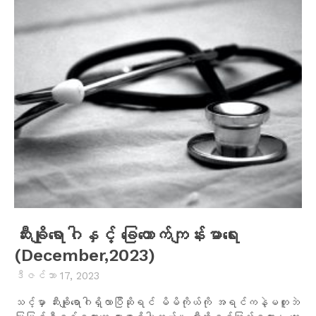
ဆီးချိုရောဂါနှင့် ခြေထောက်ကျန်းမာရေး
(December,2023)
ဒီဇင်ဘာ 17, 2023
သင့်မှာ ဆီးချိုရောဂါရှိလာပြီဆိုရင် မိမိကိုယ်ကို အရင်ကနဲ့မတူဘဲ