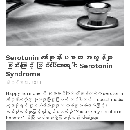
Serotonin ဟော်မုန်းပမာဏ အလွန်များ
ခြင်းကြောင့် ဖြစ်ပေါ်သောရောဂါ Serotonin
Syndrome
နိုဝင်ဘာ 13, 2024
Happy hormone လို့ လူအများသိကြတဲ့ ဟော်မုန်းတွေထဲက serotonin
ဟော်မုန်းလေးကိုတော့ လူအများကြားဖူးကြမယ် ထင်ပါတယ်။ social media
တွေမှာဆိုရင် လူငယ်တော်တော်များများက တစ်စုံတစ်ယောက်ကြောင့်၊
တစ်စုံတစ်ခုကြောင့် ပျော်ရွှင်ရတယ်ဆို “You are my serotonin
booster” ဆိုပြီး တင်စားသုံးစွဲကြတာကိုလည်း တော်တော်များများ...