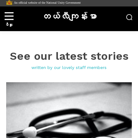
An official website of the National Unity Government
တယ်လီကျန်းမာ
မီနူး
See our latest stories
written by our lovely staff members