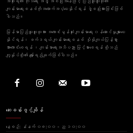
အစိုးရ၏ ကုသရေး အဖွဲ့ အစည်းအနေဖြင့် ပြည်သူလူထု၏
ကျန်းမာရေးစနစ်ကိုအထောက်အပံ့ပေးနိုင်ရန် ဖွဲ့စည်းထားခြင်းဖြစ်
ပါသည်။
မြန်မာပြည်သူလူထုအား အကောင်းမွန်ဆုံး ကျန်းမာရေး ၀န်ဆောင်မှုများပေး
နိုင်ရန်၊ ဖက်ဒရယ် ကျန်းမာရေးစနစ် ပိုမိုကျယ်ပြန့်စွာ
အားကောင်းစေရန် ၊ ကျန်းမာရေးအသိပညာ မြင့်မားစေရန် တို့သည်
ကျွန်ုပ်တို့၏ မျှော်ရည်ချက်ဖြစ်ပါသည်။
ဆေးခန်းဖွင့်ချိန်
နေ့စဥ်: နံနက် ၀၈:၀၀ - ည ၁၀:၀၀