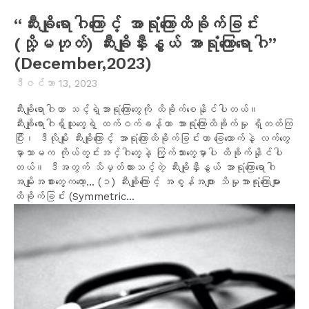
“ဆီးချိုရောဂါကြောင့် အာရုံကြောထိခိုက်ခြင်း
(သို့မဟုတ်) ဆီးချိုနှီးနွယ် အာရုံကြောရောဂါ”
(December,2023)
ဒီဇင်ဘာ 13, 2023
ဆီးချိုရောဂါဟာ သင့်ရဲ့အာရုံကြောတွေကို ထိခိုက်စေနိုင်ပါတယ်။
ဆီးချိုရောဂါရှိသူတွေရဲ့ ထက်ဝက်ခန့်ဟာ အာရုံကြောထိခိုက်မှု ရှိတတ်ကြ
ပြီး၊ ဒီလိုမျိုး ဆီးချိုကြောင့် အာရုံကြောထိခိုက်ခြင်းဟာ ခြေထောက်နဲ့ လက်တွေ
မှာသာမက ကိုယ်တွင်းအင်္ဂါတွေနဲ့ ကြွက်သားတွေမှာပါ ထိခိုက်နိုင်ပါ
တယ်။ ဒီအတွက် သိမှတ်ထားသင့်တဲ့ ဆီးချိုနှီးနွယ် အာရုံကြောရောဂါ
အမျိုးအစားတွေကတော့... (၁) ဆီးချိုကြောင့် အစွန်အဖျား သိမှုအာရုံကြောများ
ထိခိုက်ခြင်း (Symmetric...