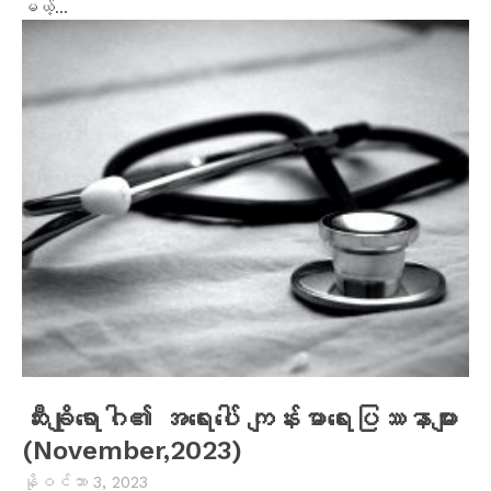
မယ့်...
ဆီးချိုရောဂါ၏ အရေးပေါ် ကျန်းမာရေးပြဿနာများ
(November,2023)
နိုဝင်ဘာ 3, 2023