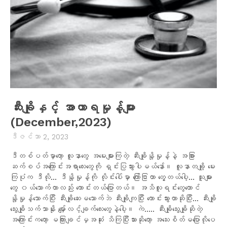
ဆီးချိုနှင့် အာဟာရမှုန့်များ
(December,2023)
ဒီဇင်ဘာ 2, 2023
ဒီတစ်ပတ်မှာတော့ လူနာတွေ အမေးများကြတဲ့ ဆီးချိုနို့မှုန့်နဲ့ အခြား
ဆက်စပ်အကြောင်းအရာလေးတွေကို ရှင်းပြသွားပါမယ်နော်။ လူနာတချို့ မေး
ကြပုံက ဒီလို... ဒီနို့မှုန့်ကို လိုင်းပေါ်မှာ ကြော်ငြာတာ တွေ့တယ်ပေါ့… သူများ
တွေ ၀ယ်သောက်တာလည်း ကောင်းတယ်ပြောတယ်။ အသိလူရင်းတွေတောင်
နို့မှုန့်သောက်ပြီး ဆီးချိုဆေးမသောက်ဘဲ ဆီးချိုကျပြီး ကောင်းသွားတာဆိုပြီး... ဆီးချို
သွေးချိုသက်သာနိုး မျှော်လင့်ချက်လေးတွေနဲ့ပေါ့။ ကဲ….. ဆီးချိုသွေးချိုဆိုတဲ့
အကြောင်းကတော့ မကြားချင်မှအဆုံး သိကြပြီးသားဆိုတော့ အသေးစိတ်မပြောလိုပေ