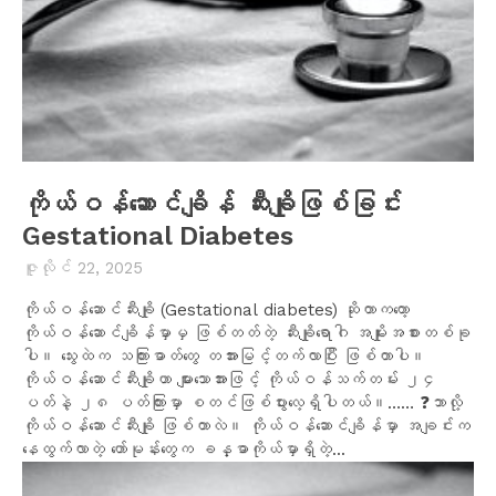
ကိုယ်ဝန်ဆောင်ချိန် ဆီးချိုဖြစ်ခြင်း
Gestational Diabetes
ဇူလိုင် 22, 2025
ကိုယ်ဝန်ဆောင်ဆီးချို (Gestational diabetes) ဆိုတာကတော့
ကိုယ်ဝန်ဆောင်ချိန်မှာမှ ဖြစ်တတ်တဲ့ ဆီးချိုရောဂါ အမျိုးအစားတစ်ခု
ပါ။ သွေးထဲက သကြားဓာတ်တွေ တအားမြင့်တက်လာပြီး ဖြစ်တာပါ။
ကိုယ်ဝန်ဆောင်ဆီးချိုဟာ များသောအားဖြင့် ကိုယ်ဝန်သက်တမ်း ၂၄
ပတ်နဲ့ ၂၈ ပတ်ကြားမှာ စတင်ဖြစ်ပွားလေ့ရှိပါတယ်။…… ❓ဘာလို့
ကိုယ်ဝန်ဆောင်ဆီးချို ဖြစ်တာလဲ။ ကိုယ်ဝန်ဆောင်ချိန်မှာ အချင်းက
နေထွက်လာတဲ့ ဟော်မုန်းတွေက ခန္ဓာကိုယ်မှာရှိတဲ့...