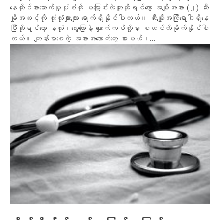
နေထိုင်စားသောက်မှုပုံစံကို မပြောင်းလဲဘူးဆိုရင်တော့ အမျိုးအစား (၂) ဆီး
ချိုအဆင့်ကို လုံးလုံးလျားလျား ရောက်ရှိနိုင်ပါတယ်။ ဆီးချိုအကြိုရောဂါရှိနေ
ပြီဆိုရင်တော့ နှလုံး၊သွေးကြောနဲ့ ကျောက်ကပ်တို့မှာ စတင်ထိခိုက်နိုင်ပါ
တယ်။ ကျန်းမာစေတဲ့ အစားအသောက်တွေ စားမယ်၊...