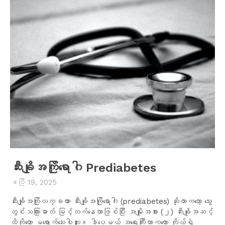
ဆီးချိုအကြိုရောဂါ Prediabetes
ဧပြီ 19, 2025
ဆီးချိုအကြိုလက္ခဏာ ဆီးချိုအကြိုရောဂါ (prediabetes) ဆိုတာကတော့ သွေး
တွင်းသကြားဓာတ် မြင့်တက်နေတာဖြစ်ပြီး အမျိုးအစား (၂) ဆီးချိုအဆင့်
ထိကိုတော့ မရောက်သေးပါဘူး။ ဒါပေမယ့် အရေးကြီးတာကတော့ ကိုယ့်ရဲ့