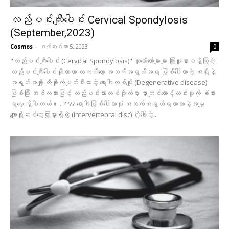
လည်ပင်းကျီးပေါင်း Cervical Spondylosis
(September,2023)
Cosmos
-
စက်တင်ဘာ 5, 2023
0
"လည်ပင်းကျီးပေါင်း (Cervical Spondylosis)" လူတော်တော်များများ ကြားဖူးနားဝရှိကြတဲ့
လည်ပင်းကျီးပေါင်းဆိုတာဟာ တကယ်တော့ အသက်အရွယ်အရ ဖြစ်ပေါ်လာတဲ့ အရိုးနဲ့
အရွတ်အချို့ ထိခိုက်ပျက်စီးလာတဲ့ ရောဂါတစ်မျိုး (Degenerative disease)
ဖြစ်ပြီး အဓိကအားဖြင့် လည်ပင်းနားတစ်ဝိုက်မှာ နာကျင်တောင့်တင်းမှုကို ခံစား
ရလေ့ ရှိပါတယ်။ . ???? ရောဂါဖြစ်ပေါ်လာပုံ အသက်အရွယ်ရလာတာနဲ့အမျှ
ကျောရိုးဆစ်တွေကြားမှာရှိတဲ့ (intervertebral disc) လို့ခေါ်တဲ့...