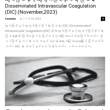
Disseminated Intravascular Coagulation
(DIC) (November,2023)
Cosmos
-
နိုဝင်ဘာ 14, 2023
0
သွေးခဲခြင်းနှင့် သွေးထွက်ခြင်းဆိုင်ရာ ပြဿနာ ( DIC ) Disseminated
intravascular coagulation (DIC) ဆိုတာ သွေးခဲခြင်းနှင့် သွေးထွက်ခြင်းဆိုင်ရာ
ပြဿနာများကို ဖြစ်စေနိုင်တဲ့ ပြင်းထန်တဲ့အခြေအနေတစ်ခုဖြစ်ပါတယ်။ ပိုး
ဝင်ခြင်းနဲ့ ကင်ဆာ စတဲ့ အရင်းခံကျန်းမာရေးအခြေအနေတွေကြောင့် ဖြစ်တတ်ပါ
တယ်။ DIC မှာ အဆင့်နှစ်ဆင့် ပါရှိပါတယ်။ ပထမအဆင့်က...