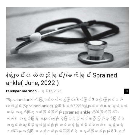
ခြေကျင်း၀တ်လည်ခြင်း/ခေါက်ခြင်း Sprained
ankle( June, 2022 )
telekyanmarmoh
-
ဇွန် 12, 2022
0
"Sprained ankle" ခြေကျင်း၀တ်လည်ခြင်း/ခေါက်ခြင်း ❓ဘာကို ခြေကျင်း၀တ်
ခေါက်ခြင်း (Sprained ankle) လို့ခေါ်ပါသလဲ? ????ခြေကျင်း၀တ်နားမှာ တွယ်ဆက်
ထားတဲ့ အရွတ်ပြားတွေဒဏ်ဖြစ်ခြင်းကို​ sprained ankle လို့ခေါ်ခြင်းဖြစ်ပါ
တယ်။ အရွတ်ပြားရဲ့ အမျှင်တွေကို စွဲဖြဲသကဲ့သို့ တင်းလာပြီး ပြတ်ထွက်ခြင်းနဲ့
အတွင်းထဲ သွေးစီးယိုထွက်ခြင်းတို့ကို ထပ်ဆင့် ဖြစ်နိုင်ပါတယ်။ ရရှိလာတဲ့
ဒဏ်ပေါ်မူတည်ပြီး အနည်းငယ်စုတ်ပြဲခြင်းနဲ့ အရွတ်ပြားတစ်ခုလုံးနီးပါးစုတ်