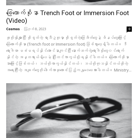
ခြေထောက်စိုနာ Trench Foot or Immersion Foot
(Video)
Cosmos
-
ဩဂုတ် 8, 2023
0
ခုလိုမိုးများပြီး စိုစွတ်တဲ့ ရာသီဥတုမှာ စိုစွတ်တဲ့ခြေအိတ်တွေနဲ့ ဖိနပ်တွေကြောင့်
ခြေထောက်စိုနာ (Trench foot or Immersion foot) ဖြစ်ပွားလေ့ရှိပါတယ်။ ဒီ
ရောဂါဟာ မခံမရပ်နိုင်အောင်နာကျင်ပြီး နောက်ဆက်တွဲရောဂါပိုးတွေ၀င်ရောက်
နိုင်တဲ့ အန္တရာယ်ရှိပေမဲ့ ကြိုတင်ကာကွယ်လို့ရနိုင်ပါတယ်။ ခြေထောက်စိုနာ
ဘာကြောင့်ဖြစ်တယ်၊ ဘယ်လိုကာကွယ်နိုင်တယ်၊ ဘယ်လိုကုသနိုင်တယ်ဆိုတဲ့
အရေးကြီးတဲ့ အချက်တွေကို ဒေါက်တာဆုတောင်းပြည့်က မျှဝေပေးထားပါတယ်။ Ministry...