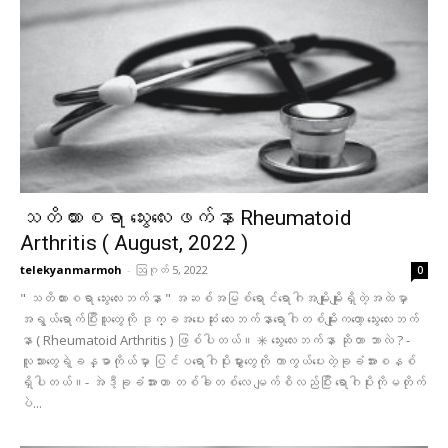
သတိထားစရာ သွေးလေးဖက်နာ Rheumatoid
Arthritis ( August, 2022 )
telekyanmarmoh
-
ဩဂုတ် 5, 2022
0
" သတိထားစရာ သွေးလေးဘက်နာ " အဆစ်အမြစ်ရောင်ရောဂါအမျိုးမျိုးရှိတဲ့အထဲမှာ
အရွယ်ရောက်ပြီးသူတွေကို ဒုက္ခအပေးဆုံး လေးဘက်နာရောဂါတစ်မျိုးကတော့ သွေးလေးဘက်
နာ ( Rheumatoid Arthritis ) ဖြစ်ပါတယ်။ ✳️ သွေးလေးဘက်နာ ဆိုတာ ဘာလဲ ? -
လူသားတွေရဲ့ခန္ဓာကိုယ်မှာ ပြင်ပရောဂါပိုးမွှားတွေကို ကာကွယ်ပေးတဲ့ခုခံအားစနစ်
ရှိပါတယ်။- အဲဒီ့ခုခံအားဟာ တစ်ခါတစ်လေ မျက်စိလည်ပြီး ရောဂါပိုးကိုမတိုက်
ပဲ...