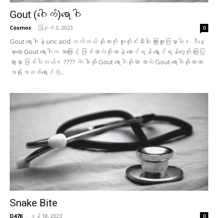
Gout (ဂေါက်)ရောဂါ
Cosmos
-
ဩဂုတ် 3, 2023
0
Gout ရောဂါနဲ့ uric acid တက်တယ် ဆိုတာကို လူတိုင်းနီးပါး ကြားဖူးကြမှာပါ။ ဒီနေ့
မှာတော့ Gout ရောဂါက ဘာကြောင့် ဖြစ်တာလဲဆိုတာနဲ့ ဆောင်ရန် ရှောင်ရန်တွေကို ပြောပြ
သွားမှာ ဖြစ်ပါတယ်။ ???? ကဲ ဒါဆို Gout ရောဂါဆိုတာ ဘာလဲ Gout ရောဂါဆိုတာဟာ
အရိုးအဆစ်ရောင်တဲ့...
Snake Bite
D47K
-
ဇွန် 18, 2023
0