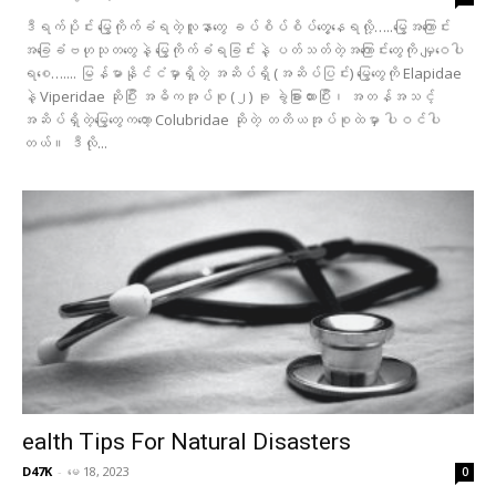
ဒီရက်ပိုင်း မြွေကိုက်ခံရတဲ့လူနာတွေ ခပ်စိပ်စိပ်တွေ့နေရလို့…..မြွေအကြောင်း
အခြေခံဗဟုသုတတွေနဲ့ မြွေကိုက်ခံရခြင်းနဲ့ ပတ်သတ်တဲ့အကြောင်းတွေကို မျှဝေပါ
ရစေ….... မြန်မာနိုင်ငံမှာရှိတဲ့ အဆိပ်ရှိ (အဆိပ်ပြင်း) မြွေတွေကို Elapidae
နဲ့ Viperidae ဆိုပြီး အဓိကအုပ်စု (၂) ခု ခွဲခြားထားပြီး၊ အတန်အသင့်
အဆိပ်ရှိတဲ့မြွေတွေကတော့ Colubridae ဆိုတဲ့ တတိယအုပ်စုထဲမှာ ပါဝင်ပါ
တယ်။ ဒီလို...
ealth Tips For Natural Disasters
D47K
-
မေ 18, 2023
0