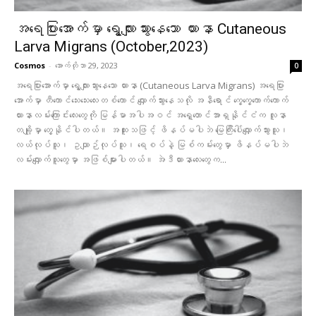
အရေပြားအောက်မှာ ရွေ့လျားသွားနေသော ယားနာ Cutaneous
Larva Migrans (October,2023)
Cosmos
-
အောက်တိုဘာ 29, 2023
0
အရေပြားအောက်မှာ ရွေ့လျားသွားနေသော ယားနာ (Cutaneous Larva Migrans) အရေပြား
အောက်မှာ တီကောင်သေးသေးလေးတစ်ကောင် လျှောက်သွားနေသလို အနီရောင် ကွေ့ကွေ့ကောက်ကောက်
ယားနာလမ်းကြောင်းလေးတွေကို မြန်မာအပါအဝင် အရှေ့တောင်အာရှနိုင်ငံက လူနာ
တချို့မှာ တွေ့နိုင်ပါတယ်။ အထူးသဖြင့် ဖိနပ်မပါဘဲ မြေကြီးပေါ်လျှောက်သွားသူ၊
လယ်လုပ်သူ၊ ဥယျာဉ်လုပ်သူ၊ ရေစပ်နဲ့ မြစ်ကမ်းတွေမှာ ဖိနပ်မပါဘဲ
လမ်းလျှောက်သူတွေမှာ အဖြစ်များပါတယ်။ အဲဒီယားနာလေးတွေက...