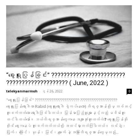
“ခွေးရူးပြန်ခြင်း” ????????????????????????
???????????????????? ( June, 2022 )
telekyanmarmoh
-
ဇွန် 26, 2022
0
"ခွေးရူးပြန်ခြင်း" ???????????????????????? ????????????????????
ခွေးရူးပြန်ရောဂါဟာ Rabid (ခွေးရူးရောဂါ စွဲကပ်နေသော) တိရစ္ဆာန်တို့မှ တစ်ဆင့်
ကူးစက်တတ်သော ရောဂါဖြစ်ပါတယ်။ မြန်မာပြည်သူများနှင့်လည်း မစိမ်းဘူး
ထင်ပါတယ်နော်။ ဘယ်တိရစ္ဆာန်တွေကနေ အများဆုံးကူးတတ်လဲ❓ ခွေးရူးပြန်ဆို
တိုင်း ခွေးကနေပဲ ကူးစက်တတ်တယ်လို့ အထင်မှားတတ်ကြပါတယ်။ လင်းဆွဲ၊
ကြွက်၊ ကြောင်၊ ယုန်၊ မြင်း၊ မျောက် နဲ့ အခြားတိရစ္ဆာန်တွေမှလည်း...