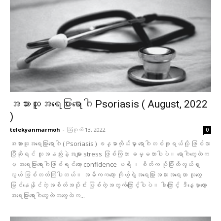
အသားထူအရေပြားရောဂါ Psoriasis ( August, 2022
)
telekyanmarmoh
-
ဩဂုတ် 13, 2022
0
အသားထူအရေပြားရောဂါ ( Psoriasis ) ခန္ဓာကိုယ်မှာ ရောဂါတစ်ခုရယ်လို့ ဖြစ်လာ
ပြီဆိုရင် လူအနည်းနဲ့အများ stress ဖြစ်ကြတာ ဓမ္မတာပါပဲ။ ရောဂါတွေထဲက
မှ အရေပြားရောဂါဖြစ်ရင်တော့ confidence မရှိ ၊ စိတ်က ပိုပြီးထိလွယ်ရှ
လွယ် ဖြစ်တတ်ကြပါတယ်။ အဓိကကတော့ ကိုယ့်ရဲ့အရေပြားအသားအရေဟာ လူတွေ
မြင်နေနိုင်တဲ့အစိတ်အပိုင်း ဖြစ်တဲ့အတွက်ကြောင့်ပါပဲ။ ဒါကြောင့် ဒီနေ့မှာတော့
အရေပြားရောဂါတွေထဲကတွေထဲက...