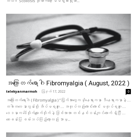
တယ်။ Scoliosis ဆိုတာကတော့ မိမိရဲ့ခါးရိုဟာ...
အကြောတက်ရောဂါ Fibromyalgia ( August, 2022 )
telekyanmarmoh
-
ဩဂုတ် 17, 2022
0
အကြောတက်ရောဂါ ( Fibromyalgia ) “ကြွက်သားတွေက ဟိုနေရာကနာ ဒီနေရာကနာနဲ့ …
တခါတလေ နာလွန်းလို့ အိပ်မရဘူး … အလုပ်လည်းကောင်းကောင်း မလုပ်ရဘူး …
ဝေ‌ဒနာက ပေါ်လိုက်ပျောက်လိုက်နဲ့ ဖြစ်လာတာ တစ်နှစ်ဝန်းကျင်လောက် ရှိပြီ …
ဆေးခန်းပြ စမ်းသပ်ကြည့်တော့လည်း ဘာမှ...