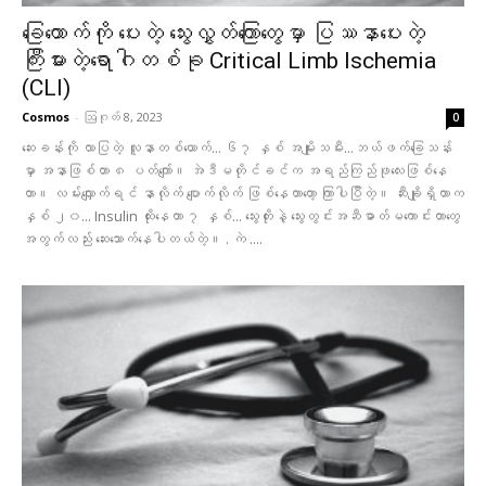
ခြေထောက်ကို ပေးတဲ့ သွေးလွှတ်ကြောတွေမှာ ပြဿနာပေးတဲ့
ကြီးမားတဲ့ရောဂါတစ်ခု Critical Limb Ischemia
(CLI)
Cosmos
-
ဩဂုတ် 8, 2023
0
ဆေးခန်းကို လာပြတဲ့ လူနာတစ်ယောက်... ၆၇ နှစ် အမျိုးသမီး...ဘယ်ဖက်ခြေသန်း
မှာ အနာဖြစ်တာ ၈ ပတ်ကျော်။ အဲဒီမတိုင်ခင်က အရည်ကြည်ဖုလေးဖြစ်နေ
တာ။ လမ်းလျှောက်ရင် နာလိုက် ပျောက်လိုက် ဖြစ်နေတာတော့ ကြာ​ပါပြီတဲ့။ ဆီးချိုရှိတာက
နှစ် ၂၀... Insulin ထိုးနေတာ ၇ နှစ်... သွေးတိုးနဲ့ သွေးတွင်းအဆီဓာတ်မကောင်းတာတွေ
အတွက်လည်း ဆေးသောက်နေပါတယ်တဲ့။ . ကဲ ....