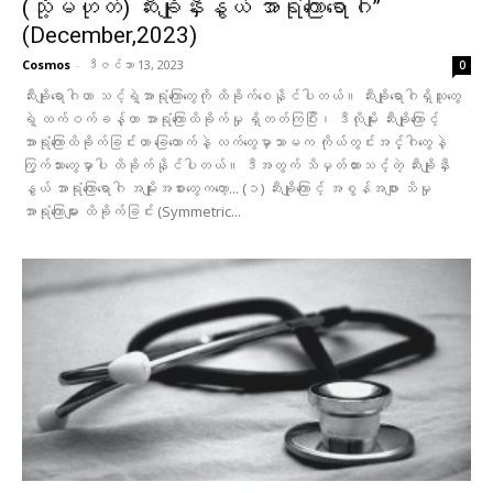
(သို့မဟုတ်) ဆီးချိုနှီးနွယ် အာရုံကြောရောဂါ”
(December,2023)
Cosmos
-
ဒီဇင်ဘာ 13, 2023
0
ဆီးချိုရောဂါဟာ သင့်ရဲ့အာရုံကြောတွေကို ထိခိုက်စေနိုင်ပါတယ်။ ဆီးချိုရောဂါရှိသူတွေ
ရဲ့ ထက်ဝက်ခန့်ဟာ အာရုံကြောထိခိုက်မှု ရှိတတ်ကြပြီး၊ ဒီလိုမျိုး ဆီးချိုကြောင့်
အာရုံကြောထိခိုက်ခြင်းဟာ ခြေထောက်နဲ့ လက်တွေမှာသာမက ကိုယ်တွင်းအင်္ဂါတွေနဲ့
ကြွက်သားတွေမှာပါ ထိခိုက်နိုင်ပါတယ်။ ဒီအတွက် သိမှတ်ထားသင့်တဲ့ ဆီးချိုနှီး
နွယ် အာရုံကြောရောဂါ အမျိုးအစားတွေကတော့... (၁) ဆီးချိုကြောင့် အစွန်အဖျား သိမှု
အာရုံကြောများ ထိခိုက်ခြင်း (Symmetric...