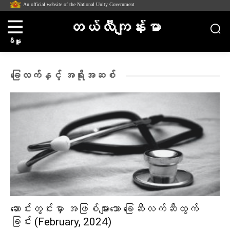
An official website of the National Unity Government
တယ်လီကျန်းမာ
မီနူး
ခြေလက်နှင့် အရိုးအဆစ်
ဆောင်းတွင်းမှာ အဖြစ်များသော ခြေဆီလက်ဆီထွက်
ခြင်း (February, 2024)