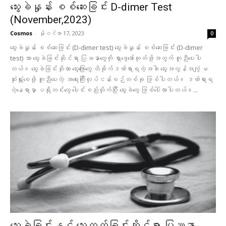
သွေးခဲနှုန်း စစ်ဆေးခြင်း D-dimer Test
(November,2023)
Cosmos
-
နိုဝင်ဘာ 17, 2023
0
သွေးခဲနှုန်း စစ်ဆေးခြင်း (D-dimer test) သွေးခဲနှုန်း စစ်ဆေးခြင်း (D-dimer
test) ဟာ သွေးခဲခြင်းဆိုင်ရာ ပြဿနာတွေကို ရှာဖွေဖော်ထုတ်ဖို့အတွက် ကူညီပေးပါ
တယ်။ သွေးခဲခြင်းဆိုတာ သွေးကြောတွေ ထိခိုက်ဒဏ်ရာရတဲ့အခါ သွေးအလွန်အကျွံ မ
ဆုံးရှုံးစေဖို့ ကူညီပေးတဲ့ အရေးကြီးလုပ်ငန်းစဉ်တစ်ခု ဖြစ်ပါတယ်။ ဒဏ်ရာရ
တဲ့နေရာမှာ ပရိုတင်းတွေ ပေါင်းစည်းလိုက်ပြီး သွေးခဲတွေ ဖြစ်ပေါ်လာပါတယ်။...
သွေးခဲခြင်းနှင့် သွေးထွက်ခြင်းဆိုင်ရာ ပြဿနာ