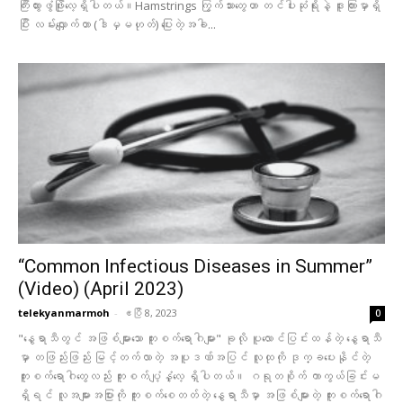
ကြီးထွားဖွံဖြိုးလေ့ရှိပါတယ်။Hamstrings ကြွက်သားတွေဟာ တင်ပါးဆုံရိုးနဲ့ ဒူးကြားမှာရှိ
ပြီး လမ်းလျှောက်တာ (ဒါမှမဟုတ်) ပြေးတဲ့အခါ...
“Common Infectious Diseases in Summer”
(Video) (April 2023)
telekyanmarmoh
-
ဧပြီ 8, 2023
0
"နွေရာသီတွင် အဖြစ်များသော ကူးစက်ရောဂါများ" ခုလို ပူလောင်ပြင်းထန်တဲ့ နွေရာသီ
မှာ တဖြည်းဖြည်း မြင့်တက်လာတဲ့ အပူဒဏ်အပြင် လူထုကို ဒုက္ခပေးနိုင်တဲ့
ကူးစက်ရောဂါတွေလည်း ကူးစက်ပျံ့နှံ့လေ့ ရှိပါတယ်။ ဂရုတစိုက် ကာကွယ်ခြင်းမ
ရှိရင် လူအများအပြားကို ကူးစက်စေတတ်တဲ့ နွေရာသီမှာ အဖြစ်များတဲ့ ကူးစက်ရောဂါ