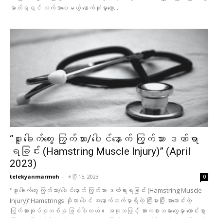
ဓာတ်ရရင် သက်သာပေမယ့် နောက်ဆုံးမှာတော့...
“ဒူးခေါက်ကွေး ကြွက်သား/ပေါင်နောက် ကြွက်သား ဒဏ်ရာ
ရခြင်း (Hamstring Muscle Injury)” (April
2023)
telekyanmarmoh
-
ဧပြီ 15, 2023
0
"ဒူးခေါက်ကွေး ကြွက်သား/ပေါင်နောက် ကြွက်သား ဒဏ်ရာရခြင်း (Hamstring Muscle
Injury)"Hamstrings ဆိုတာ ပေါင် အနောက်ဘက်မှာရှိတဲ့ ကြီးမားပြီး အားကောင်းတဲ့
ကြွက်သားအုပ်စုတစ်ခု ဖြစ်ပါတယ်။ အထူးသဖြင့် အားကစားသမားတွေမှာ ကောင်းစွာ