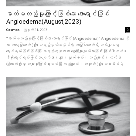
ဓာတ်မတည့်မှုကြောင့်ဖြစ်သော ဖောရောင်ခြင်း
Angioedema(August,2023)
Cosmos
-
ဩဂုတ် 21, 2023
0
"ဓာတ်မတည့်မှုကြောင့်ဖြစ်သော ဖောရောင်ခြင်း (Angioedema)" Angioedema ဆို
တာ အရေပြားအောက် (သို့) အရည်ထုတ်ပေးနိုင်တဲ့ အမြှေးပါးအောက်ရှိ တစ်သျူးအလွှာ
ရောင်ရမ်းခြင်းဖြစ်ပြီး အရည်တွေစုလာကာ သွေးကြောများကျယ်လာခြင်း ဖြစ်ပါတယ်။
ဒီလိုရောင်ရမ်းခြင်းဟာ မျက်နှာ၊ လျှာ၊ နှုတ်ခမ်း၊ လည်ချောင်း၊ လက်နဲ့
ခြေထောက်တို့မှာ အများဆုံးဖြစ်ပွားတတ်ပြီး လည်ချောင်း၊ အဆုတ် (သို့) အစာအိမ်နဲ့...