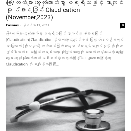
ခြေ/လက်များ သွေးလုံလောက်စွာ မရရှိသဖြင့် နာကျင်
မှု ခံစားရခြင်း Claudication
(November,2023)
Cosmos
-
နိုဝင်ဘာ 13, 2023
0
ခြေ/လက်များ သွေးလုံလောက်စွာ မရရှိသဖြင့် နာကျင်မှု ခံစားရခြင်း
(Claudication) Claudication ဆိုတာကတော့ လေ့ကျင့်ခန်း ပြုလုပ်နေစဥ်အတွင်း
မှာ ခြေထောက် (သို့မဟုတ်) လက်မောင်းကြွက်သားတွေမှာ ခံစားရတဲ့နာကျင်မှုကို ဆိုလိုတာ
ဖြစ်ပါတယ်။ အကြောင်းအရင်းကတော့ ထိုကြွက်သားတွေကို အထောက်အပံ့ပေးနေတဲ့ သွေးကြော
တွေမှာ သွေးလုံလုံလောက်လောက် မစီးဆင်းတဲ့အတွက်ကြောင့်ပါ။ များသောအားဖြင့်တော့
Claudication ကို အချိန်အကြာကြီး...