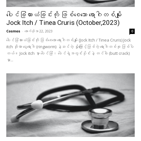
ပေါင်ခြံယားယံခြင်းကို ဖြစ်စေသော ရောဂါတစ်မျိုး
Jock Itch / Tinea Cruris (October,2023)
Cosmos
-
အောက်တိုဘာ 22, 2023
0
ပေါင်ခြံယားယံခြင်းကို ဖြစ်စေသော ရောဂါတစ်မျိုး (Jock Itch / Tinea Cruris) Jock
itch ဆိုတာ ပွေးရောဂါ (ringworm) နဲ့ဆင်တဲ့ မှိုကြောင့်ဖြစ်တဲ့ ရောဂါတစ်ခု ဖြစ်ပါ
တယ်။ Jock itch မှာ ပေါင်ခြံ၊ ပေါင်ရဲ့အတွင်းပိုင်းနဲ့ တင်ပါး (butt crack)
မှာ...