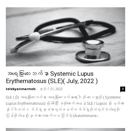
အရေပြားလေးဘက်နာ Systemic Lupus
Erythematosus (SLE)( July, 2022 )
telekyanmarmoh
-
ဇူလိုင် 31, 2022
0
SLE (သို့) အရေပြားလေးဘက်နာ အရေပြားလေးဘက်နာရောဂါ ကို ဆေးပညာလို ( Systemic
Lupus Erythematosus) လို့ ခေါ်ပြီး အတိုကောက်အနေနဲ့ SLE / Lupus လို့ မှတ်ထား
နိုင်ပါတယ် ။ မိမိရဲ့ ခုခံကာကွယ်စနစ်က မိမိရဲ့ကိုယ်တွင်းဆဲလ်‌တွေကို
ပြန်တိုက်နေလို့ ခုခံအားကမောက်ကမ ဖြစ်တဲ့ (Autoimmune...