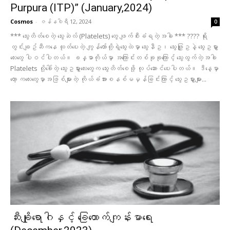
Purpura (ITP)” (January,2024)
Cosmos
-
ဇန်နဝါရီ 12, 2024
0
*** သွေးတိတ်စေတဲ့ သွေးဆဲလ် (Platelets) တွေ ဖျက်စီးခံရတဲ့အခါ *** ???? ရိုး
တွင်းချဥ်ဆီကနေ ထုတ်ပေးတဲ့ ကျွန်တော်တို့ရဲ့သွေးထဲမှာ သွေးနီဥ၊ သွေးဖြူဥနဲ့ သွေးဥမွှား
လေးတွေ ပါဝင်ပါတယ်။ ခန္ဓာကိုယ်မှာ အကြောင်းတစ်ခုခုကြောင့် သွေးထွက်တဲ့အခါ
Platelets လို့ခေါ်တဲ့ သွေးဥမွှားလေးတွေက သွေးတိတ်စေဖို့ လုပ်ဆောင်ပေးပါတယ်။ ဒီနေ့မှာ
တော့ ကလေးတွေမှာအဖြစ်များတဲ့ ကိုယ်ခံအားစနစ်မမှန်ခြင်းကြာင့် သွေးဥမွှားများ...
ဆီးချိုရောဂါနှင့် ခြေထောက်ကျန်းမာရေး