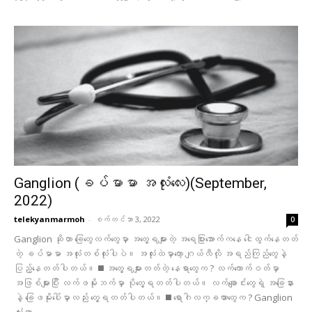
Ganglion (ခပ်မာမာ အလုံးလေး)(September,
2022)
telekyanmarmoh
-
စက်တင်ဘာ 3, 2022
0
Ganglion ဆိုတာ ခြေတွေလက်တွေမှာ အတွေ့ရများတဲ့ အရေပြားအောက်ကနေ ငေါထွက်နေတတ်
တဲ့ ခပ်မာမာ အလုံးတစ်လုံးပါပဲ။ အလုံးထဲမှာတော့ ဂျယ်လီလို အရည်ကြည်တွေနဲ့
ပြည့်နေတတ်ပါတယ်။ ◼️ အတွေ့ရများတတ်တဲ့ နေရာတွေက ? လက်ကောက်ဝတ်မှာ
အဖြစ်များပြီး လက်ဖမိုးဘက်မှာ ပိုတွေ့ရတတ်ပါတယ်။ လက်ချောင်းတွေရဲ့ အခြေနား
နဲ့ ခြေဖမိုးပေါ်မှာလည်း တွေ့ရတတ်ပါတယ်။ ◼️ ရောဂါလက္ခဏာတွေက ? Ganglion
လုံးဟာ...