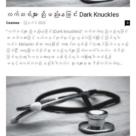
လက်ဆစ်များ ညိုမည်းနေခြင်း Dark Knuckles
Cosmos
-
ဩဂုတ် 7, 2023
0
“လက်ဆစ်များ ညိုမည်းနေခြင်း (Dark knuckles)” လက်ဆစ်တွေ ညိုမည်းရခြင်း
ဟာ အဓိကအားဖြင့် မယ်လနင်ထုတ်လုပ်မှု လွန်ကဲခြင်းကြောင့် ဖြစ်ရပါ
တယ်။ Melanin ဆိုတာ အရေပြားကို အရောင်ပေးစွမ်းနိုင်တဲ့ ရောင်ခြယ်ပစ္စည်း
ဖြစ်ပြီး အရေပြားတစ်ဝိုက်မှာ အမည်းကွက်များ ဖြစ်စေတတ်ပါတယ်။ အဲဒီလို
ဖြစ်ရတဲ့ ရောဂါလက္ခဏာတွေဟာ မစိုးရိမ်ရဘဲ အခြားရောဂါအခံရှိဖို့
အခွင့်အလမ်းကလည်း နည်းပါးပါတယ်။ လူအများစုမှာ ဒီလိုလက်ဆစ်တွေ...