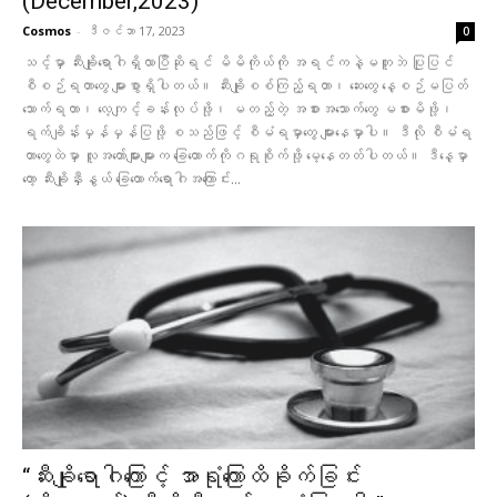
(December,2023)
Cosmos
-
ဒီဇင်ဘာ 17, 2023
0
သင့်မှာ ဆီးချိုရောဂါရှိလာပြီဆိုရင် မိမိကိုယ်ကို အရင်ကနဲ့မတူဘဲ ပြုပြင်
စီစဉ်ရတာတွေ များစွာရှိပါတယ်။ ဆီးချိုစစ်ကြည့်ရတာ၊ ဆေးတွေ နေ့စဉ်မပြတ်
သောက်ရတာ၊ လေ့ကျင့်ခန်းလုပ်ဖို့၊ မတည့်တဲ့ အစားအသောက်တွေ မစားမိဖို့၊
ရက်ချိန်းမှန်မှန်ပြဖို့ စသည်ဖြင့် စီမံရမှာတွေ များနေမှာပါ။ ဒီလို စီမံရ
တာတွေထဲမှာ လူအတော်များများက ခြေထောက်ကိုဂရုစိုက်ဖို့ မေ့နေတတ်ပါတယ်။ ဒီနေ့မှာ
တော့ ဆီးချို‌နှီးနွယ် ခြေထောက်ရောဂါအကြောင်း...
“ဆီးချိုရောဂါကြောင့် အာရုံကြောထိခိုက်ခြင်း