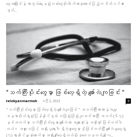
တွေအကြောင်းနဲ့ ကာကွယ်ရေးနည်းလမ်းတွေကို ဒေါက်တာဆုတောင်းပြည့်က စိတ်ဝင်စား
ဖွယ်...
“သက်ကြီးပိုင်းတွေမှာ ဖြစ်လေ့ရှိတဲ့ ချော်လဲကျခြင်း “
telekyanmarmoh
-
ဧပြီ 2, 2023
0
"သက်ကြီးပိုင်းတွေမှာ ဖြစ်လေ့ရှိတဲ့ ချော်လဲကျခြင်း " အသက်ကြီးလာတာနဲ့အမျှ
ခန္ဓာကိုယ်ရဲ့တုံ့ပြန်နိုင်စွမ်း တဖြည်းဖြည်း ကျဆင်းလာပြီး အသက် (၆၅)
နှစ်အထက်မှာ သက်ကြီးပိုင်းတွေမှာ ချော်လဲတာ အများဆုံးနဲ့ အဆိုးဆုံး ဖြစ်တတ်ပါ
တယ်။ အထူးသဖြင့် အရိုးပွရောဂါ ရှိတဲ့သူတွေမှာ ပိုဖြစ်တတ်ပြီး ချော်လဲမှုတွေရဲ့
(၅) ရာခိုင်နှုန်း​လောက်မှာ အရိုးကျိုးလေ့ရှိတယ်လို့ သုတေသနတစ်ချို့က...