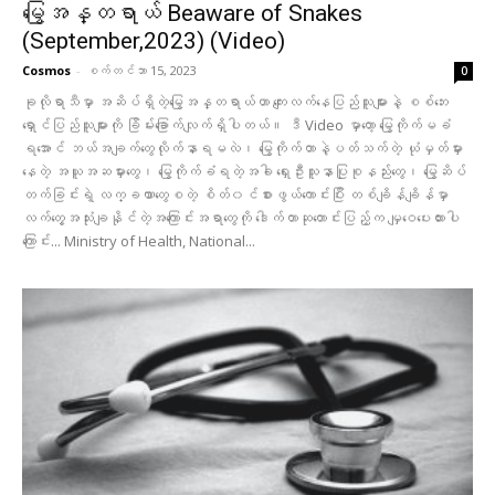
မြွေအန္တရာယ် Beaware of Snakes
(September,2023) (Video)
Cosmos
-
စက်တင်ဘာ 15, 2023
0
ခုလိုရာသီမှာ အဆိပ်ရှိတဲ့မြွေအန္တရာယ်ဟာ ကျေးလက်နေပြည်သူများနဲ့ စစ်ဘေး
ရှောင်ပြည်သူများကို ခြိမ်းခြောက်လျက်ရှိပါတယ်။ ဒီ Video မှာတော့ မြွေကိုက်မခံ
ရအောင် ဘယ်အချက်တွေလိုက်နာရမလဲ၊ မြွေကိုက်တာနဲ့ပတ်သက်တဲ့ ယုံမှတ်မှား
နေတဲ့ အယူအဆမှားတွေ၊ မြွေကိုက်ခံရတဲ့အခါ ရှေးဦးသူနာပြုစုနည်းတွေ၊ မြွေဆိပ်
တက်ခြင်းရဲ့ လက္ခဏာတွေစတဲ့ စိတ်၀င်စားဖွယ်ကောင်းပြီး တစ်ချိန်ချိန်မှာ
လက်တွေ့အသုံးချနိုင်တဲ့အကြောင်းအရာတွေကို ဒေါက်တာဆုတောင်းပြည့်က မျှဝေပေးထားပါ
ကြောင်း... Ministry of Health, National...