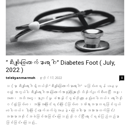
“ဆီးချိုခြေထောက်နာရောဂါ” Diabetes Foot ( July,
2022 )
telekyanmarmoh
-
ဇူလိုင် 17, 2022
0
သင့်မှာ ဆီးချိုရောဂါရှိတယ်ဆို “ဆီးချိုခြေထောက်နာရောဂါ” မဖြစ်စေရန် ယနေ့မှ
စ၍ ကာကွယ်ပါ ဆီးချိုရောဂါဟာ ခြေထောက်အာရုံကြောများကို ထိခိုက်ပျက်စီးစေပြီး အပူ၊
အအေး၊ အထိအတွေ့၊နာကျင်မှု ခံစားနိုင်စွမ်းကို လျော့နည်းစေပါတယ်။ ရောဂါပိုး
ဝင်၍ဖြစ်စေ၊ အခြားအကြောင်းရင်းကြောင့်ဖြစ်စေ ဒဏ်ရာအနာတရဖြစ်လွယ်
စေပါတယ်။ ဒါ့ကြောင့် နောက်ဆက်တွဲအနေနဲ့ • ခြေဖဝါးမှာ အသားမာတက်ခြင်း/
အသားမာအစိုင်အခဲဖြစ်လာခြင်း• ခြေသည်း ပိုးဝင်ပြီး ရောင်ရမ်းပြည်တည်နာ
ဖြစ်ခြင်း• ခြေသည်း...