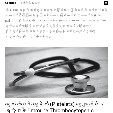
Cosmos
-
ဖေ‌ဖော်ဝါရီ 1, 2024
0
ဒီနေ့မှာတော့ အခုလို ဆောင်းတွင်းကာလမှာ အဖြစ်များတဲ့ ခြေဆီလက်ဆီ ထွက်တတ်တာနဲ့
ပတ်သက်ပြီး ပြောပြပေးသွားမှာ ဖြစ်ပါတယ်။ ခြေဆီလက်ဆီ ထွက်တတ်တာ (Oily
palm) က စိုးရိမ်ရတဲ့ ပြဿနာတစ်ခုမဟုတ်ပေမယ့် လက်ဖဝါးတွေမှာ အဆီတွေ
ထွက်နေတတ်တာကြောင့် အလုပ်လုပ်ရကိုင်ရတာ အဆင်မပြေတာတွေ၊
ကိုင်တွယ်‌လိုက်တဲ့ အရာဝတ္ထုပစ္စည်းတွေမှာ အဆီကွက်ကျန်ခဲ့တာတွေ၊
ပစ္စည်းတွေ ကိုင်တွယ်တဲ့အခါမှာ...
သွေးတိတ်စေတဲ့ သွေးဆဲလ် (Platelets) တွေ ဖျက်စီးခံ
ရတဲ့အခါ “Immune Thrombocytopenic