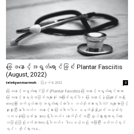
ခြေဖနောင့်အရွတ်ရောင်ခြင်း Plantar Fasciitis
(August, 2022)
telekyanmarmoh
-
ဩဂုတ် 4, 2022
0
ခြေဖနောင့်အရွတ်ရောင်ခြင်း (Plantar Fasciitis) ခြေဖနောင့်အရွတ်ရောင်တာဟာ
ခြေ‌ဖနောင့်နာရတဲ့အဖြစ်အများဆုံး အကြောင်းရင်းပါ။ ခြေဖနောင့်နဲ့ ခြေချောင်းအရိုး
လေးတွေကြား ဆက်သွယ်ထားတဲ့ အရွတ်ရောင်တာပါ။ ဘယ်လိုခံစားရပါလဲ? အများအားဖြင့်
စူးစူးပြီးနာပါတယ်။ ဖနောင့်နား ခြေဖဝါးကပါ။ မနက်နိုးနိုးချင်း စလှမ်းတဲ့
ပထမဆုံးခြေလှမ်းမှာ နာလေ့ရှိပါတယ်။ နောက်ပိုင်း ထပြီး လှုပ်ရှားသွားလာရင်တော့
တဖြည်းဖြည်းသက်သာလာလေ့ရှိပါတယ်။ ဒါပေမယ့်လည်း အကြာကြီး မတ်တပ်ရပ်
ရင်၊ ထိုင်ရာကနေ...