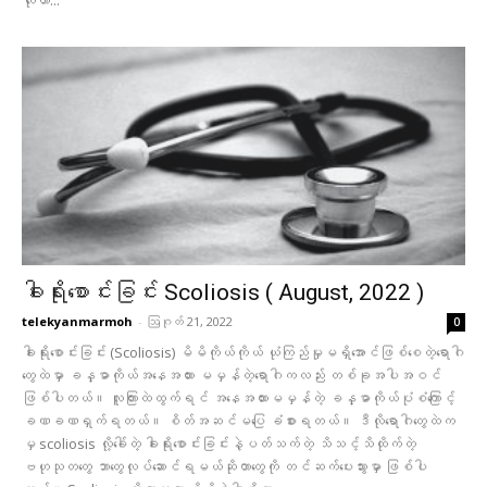
ခါးရိုးစောင်းခြင်း Scoliosis ( August, 2022 )
telekyanmarmoh
-
ဩဂုတ် 21, 2022
0
ခါးရိုးစောင်းခြင်း (Scoliosis) မိမိကိုယ်ကိုယ် ယုံကြည်မှုမရှိအောင်ဖြစ်စေတဲ့ရောဂါ
တွေထဲမှာ ခန္ဓာကိုယ်အနေအထား မမှန်တဲ့ရောဂါကလည်း တစ်ခုအပါအဝင်
ဖြစ်ပါတယ်။ လူကြားထဲထွက်ရင် အနေအထားမမှန်တဲ့ ခန္ဓာကိုယ်ပုံစံကြောင့်
ခဏခဏရှက်ရတယ်။ စိတ်အဆင်မပြေ ခံစားရတယ်။ ဒီလိုရောဂါတွေထဲက
မှ scoliosis လို့ခေါ်တဲ့ ခါးရိုးစောင်းခြင်းနဲ့ပတ်သက်တဲ့ သိသင့်သိထိုက်တဲ့
ဗဟုသုတတွေ ဘာတွေလုပ်‌ဆောင်ရမယ်ဆိုတာတွေကို တင်ဆက်ပေးသွားမှာ ဖြစ်ပါ