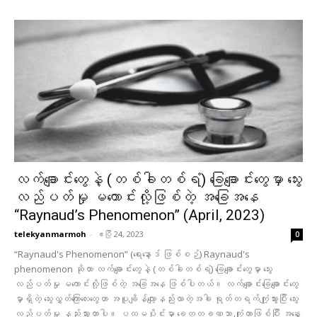
လက်ချောင်းတွေနဲ့ (တစ်ခါတစ်ရံ) ခြေချောင်းတွေမှာ သွေး
လည်ပတ်မှု မကောင်းလို့ဖြစ်တဲ့ အခြေအနေ
“Raynaud’s Phenomenon” (April, 2023)
telekyanmarmoh
-
ဧပြီ 24, 2023
0
“Raynaud's Phenomenon” (ရေးနော့ဒ် ဖြစ်စဉ်) Raynaud's
phenomenon ဆိုတာ လက်ချောင်းတွေနဲ့ (တစ်ခါတစ်ရံ) ခြေချောင်းတွေမှာ သွေး
လည်ပတ်မှု မကောင်းလို့ဖြစ်တဲ့ အခြေအနေ ဖြစ်ပါတယ်။ လက်ချောင်းခြေချောင်းတွေ
မှာရှိတဲ့ သွေးလွှတ်ကြောလေးတွေဟာ အပူချိန်လျော့နည်းလာတဲ့အခါ ရုတ်တရက်ကျုံ့သွားပြီး သွေး
လည်ပတ်မှု နည်းသွားတာပါ။ ပထမပိုင်းမှာ ခေတ္တခဏသာ ကျုံ့တာဖြစ်ပြီး အနွေး