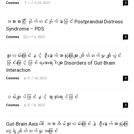
Cosmos
-
ဒီဇင်ဘာ 24, 2025
0
အစားစားပြီး ဗိုက်တင်းဗိုက်နာခြင်း Postprandial Distress
Syndrome – PDS
Cosmos
-
ဩဂုတ် 6, 2025
0
အူလမ်းကြောင်းနှင့် ဦးနှောက်အာရုံကြောများ ချိတ်ဆက်မှု ချိုယွင်း
ခြင်းကြောင့် ဖြစ်ရသောရောဂါများ Disorders of Gut-Brain
Interaction
Cosmos
-
ဇူလိုင် 16, 2025
0
ဝမ်းချုပ်ခြင်းနှင့် သွားဖုံးရောင်ခြင်း
Cosmos
-
ဇူလိုင် 8, 2025
0
Gut-Brain Axis ခေါ် အစာအိမ်အူလမ်း‌ကြောင်းနဲ့ ဦးနှောက်အာရုံကြော
တွေရဲ့ ချိတ်ဆက်မှုအကြောင်း