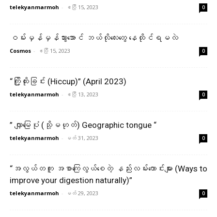
telekyanmarmoh
-
ဧပြီ 15, 2023
0
ဝမ်းမှန်မှန်သွားအောင် ဘယ်လိုလေးတွေ နေထိုင်ရမလဲ
Cosmos
-
ဧပြီ 15, 2023
0
“ကြို့ထိုးခြင်း (Hiccup)” (April 2023)
telekyanmarmoh
-
ဧပြီ 13, 2023
0
” လျှာမြေပုံ (သို့မဟုတ်) Geographic tongue “
telekyanmarmoh
-
မတ် 31, 2023
0
“အလွယ်တကူ အစာကြေလွယ်စေတဲ့ နည်းလမ်းကောင်းများ (Ways to
improve your digestion naturally)”
telekyanmarmoh
-
မတ် 29, 2023
0