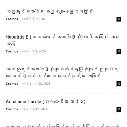
သည်းရောင်အသားဝါ A အဖြစ်များနေခြင်းအကြောင်း
Cosmos
-
ဖေ‌ဖော်ဝါရီ 25, 2025
0
Hepatitis B (အသည်းရောင် အသားဝါ B ပိုး) ရောဂါအကြောင်း အမေး
အဖြေ
Cosmos
-
ဖေ‌ဖော်ဝါရီ 9, 2025
0
အသည်းရောင်အသားဝါ B ပိုးကူးစက်ခံရပြီဆိုလျှင် ပြုလုပ်ရ
သော ဓာတ်ခွဲခန်း စစ်ဆေးစမ်းသပ်ချက်များ အကြောင်း
Cosmos
-
ဇန်နဝါရီ 22, 2025
0
Achalasia Cardia (အကလေးစီးယား ကာဒီယာ)
Cosmos
-
ဒီဇင်ဘာ 12, 2024
0