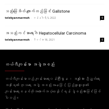
သည်းခြေအိတ် ကျောက်တည်ခြင်း Gallstone
telekyanmarmoh
-
ဇန်နဝါရီ 5, 2022
0
အသည်းကင်ဆာရောဂါ Hepatocellular Carcinoma
telekyanmarmoh
-
ဒီဇင်ဘာ 18, 2021
0
တယ်လီကျန်းမာ အဖွဲ့အစည်း
တယ်လီကျန်းမာသည် ကျန်းမာရေး၀န်ကြီးဌာန ၊ အမျိုးသား ညီညွတ်ရေး
အစိုးရ၏ ကုသရေး အဖွဲ့ အစည်းအနေဖြင့် ပြည်သူလူထု၏
ကျန်းမာရေးစနစ်ကိုအထောက်အပံ့ပေးနိုင်ရန် ဖွဲ့စည်းထားခြင်းဖြစ်
ပါသည်။