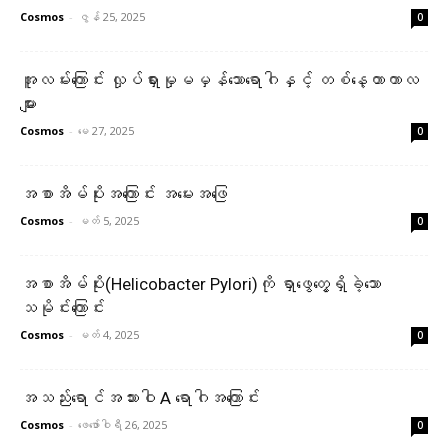
Cosmos
-
ဇွန် 25, 2025
0
အူလမ်းကြောင်း လှုပ်ရှားမှုမမှန်သောရောဂါနှင့် တစ်နေ့တာကာလ
များ
Cosmos
-
မေ 27, 2025
0
အစာအိမ်ပိုးအကြောင်း အမေးအဖြေ
Cosmos
-
မတ် 5, 2025
0
အစာအိမ်ပိုး(Helicobacter Pylori)ကို ရှာဖွေတွေ့ရှိခဲ့သော
သမိုင်းကြောင်း
Cosmos
-
မတ် 4, 2025
0
အသည်းရောင်အသားဝါ A ရောဂါအကြောင်း
Cosmos
-
ဖေ‌ဖော်ဝါရီ 26, 2025
0