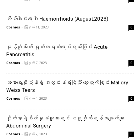
လိပ်ခေါင်းရောဂါ Haemorrhoids (August,2023)
Cosmos
-
ဩဂုတ် 11, 2023
0
မုန့်ချိုအိတ် ရုတ်တရက်ရောင်ရမ်းခြင်း Acute
Pancreatitis
Cosmos
-
ဩဂုတ် 7, 2023
0
အစာရေမျိုပြွန်ရဲ့ အတွင်းနံရံပြဲပြီး သွေးထွက်ခြင်း Mallory
Weiss Tears
Cosmos
-
ဩဂုတ် 4, 2023
0
ဗိုက်မှာခွဲစိတ်မှုခံယူထားရင် ဂရုစိုက်ရန်အချက်များ
Abdominal Surgery
Cosmos
-
ဩဂုတ် 2, 2023
0