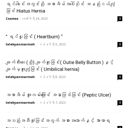
ရင်ခေါင်းအတွင်းသို့ အစာအိမ်အပေါ်ပိုင်း အနည်းငယ်ကျွံ
ခြင်း Hiatus Hernia
Cosmos
-
ဖေ‌ဖော်ဝါရီ 24, 2023
0
” ရင်ပူခြင်း ( Heartburn) “
telekyanmarmoh
-
ဇန်နဝါရီ 9, 2023
0
ချက်ထီးလေး (သို့) ချက်စူခြင်း( Outie Belly Button )နှင့်
ချက်မှအူကျွံခြင်း ( Umbilical hernia)
telekyanmarmoh
-
ဇန်နဝါရီ 8, 2023
0
အစာအိမ် အူလမ်းကြောင်း အနာဖြစ်ခြင်း (Peptic Ulcer)
telekyanmarmoh
-
ဇန်နဝါရီ 7, 2023
0
အသည်းအဆီဖုံးခြင်းအတွက် အစားအသောက်နှင့် အာဟာရ