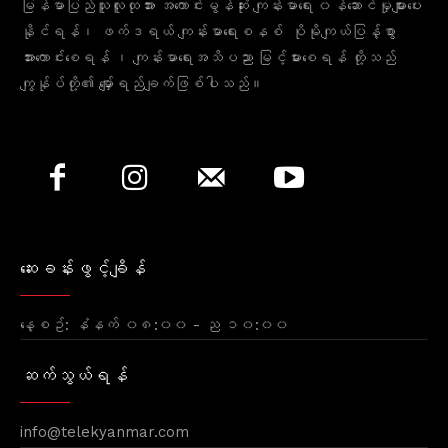
မြန်မာပြည်သူလူထုအား အကောင်းမွန်ဆုံး ကျန်းမာရေး ၀န်ဆောင်မှုများပေး
နိုင်ရန်၊ ဖက်ဒရယ် ကျန်းမာရေးစနစ် ပိုမိုကျယ်ပြန့်စွာ
အားကောင်းစေရန် ၊ ကျန်းမာရေးအသိပညာ မြင့်မားစေရန် တို့သည်
ကျွန်ုပ်တို့၏ မျှော်ရည်ချက်ဖြစ်ပါသည်။
ဆေးခန်းဖွင့်ချိန်
နေ့စဥ်: နံနက် ၀၈:၀၀ - ည ၁၀:၀၀
ဆက်သွယ်ရန်
info@telekyanmar.com