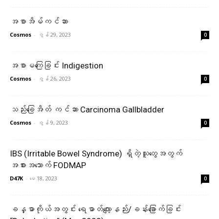
အစာအိမ်ကင်ဆာ
Cosmos
-
ဇွန် 29, 2023
0
အစာမကြေခြင်း Indigestion
Cosmos
-
ဇွန် 26, 2023
0
သည်းခြေအိတ် ကင်ဆာ Carcinoma Gallbladder
Cosmos
-
ဇွန် 9, 2023
0
IBS (Irritable Bowel Syndrome) ရှိတဲ့သူတွေအတွက်
အစားအသောက် FODMAP
D47K
-
မေ 18, 2023
0
ခန္ဓာကိုယ်အတွင်း ရေဓာတ်လျော့နည်း/ခန်းခြောက်ခြင်း