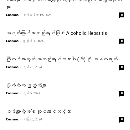
ကလေးများ ဝမ်းပျက်ဝမ်းလျှောဖြစ်လျှင် သတိပြုရမည့်အချက်
များ
Cosmos
-
စက်တင်ဘာ 19, 2024
0
အရက်ကြောင့်အသည်းရောင်ခြင်း Alcoholic Hepatitis
Cosmos
-
ဇူလိုင် 3, 2024
0
ကြိုတင်ကာကွယ် အသည်းရောင်အသားဝါ (ဘီ) ပိုး အန္တရာယ်
Cosmos
-
ဇွန် 23, 2024
0
ဗိုက်ထဲက မြည်သံများ
Cosmos
-
ဇွန် 5, 2024
0
ဝမ်းလျှောတဲ့အခါ လုပ်ဆောင်သင့်တာ
Cosmos
-
ဧပြီ 20, 2024
0