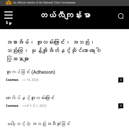
An official website of the National Unity Government
တယ်လီကျန်းမာ
မီနူး
အစာအိမ်၊ အူလမ်းကြောင်း၊ အသည်း၊
သည်းခြေ၊ မုန့်ချိုအိတ်နှင့်ဆိုင်သော ရောဂါ
ပြဿနာများ
အူကပ်ခြင်း (Adhesion)
Cosmos
-
မေ 14, 2026
0
ဆေးလိပ်နှင့်အူလမ်းကြောင်း
Cosmos
-
ဖေ‌ဖော်ဝါရီ 1, 2026
0
မပေါ့သင့်တဲ့ အသည်းအဆီဖုံးခြင်း