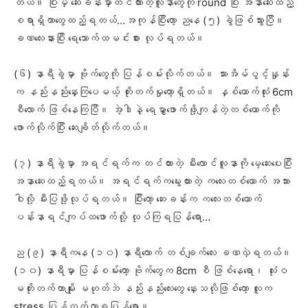
တယ်။ ပြီးမှ ဆေးခန်းမှာတင်ထားတဲ့လူနာတွေကို round ပြီး အနာဆေးထည့်
စရာရှိတာတွေထည့်ရတယ်…အကုန်ပြီးတော့ ညနေ (၅) ခွဲဖြစ်သွားပြီ။
ခဏလေးနားပြီး ရေသောက်ထမင်းစား လုပ်ရတယ်။
(၆) နာရီခွဲမှာ ဗိုက်တွေကို ပြန်စမ်းလိုက်တယ်။ သားအိမ်ပွင့်နှုန်း
က နည်းနည်းနှေးကြပေမယ့် တိုးတက်မှုတော့ရှိတယ်။ နှစ်ယောက်လုံး 6cm
စီလောက် ဖြစ်နေကြပြီ။ အဲ့ဒါနဲ့ ရေမွှာဖောက်ဖို့ကျန်တဲ့တစ်ယောက်ကို
ဖောက်လိုက်ပြီး ဆေးချိတ်လိုက်တယ်။
(၇) နာရီခွဲမှာ အရင်ရက်က တင်ထားတဲ့ မီးလောင်လူနာကို မေ့ဆေးပေးပြီး
အနာဆေးထည့်ရတယ်။ အရင်ရက်က‌မွေးထားတဲ့ ကလေးတစ်ယောက် အသား
ဝါလို့ မီးပြဖို့လုပ်ရတယ်။ ပြီးတော့ ဆေးခန်းက ကလေး‌တစ်ယောက်
ပန်းနာရင်ကျပ်ထဖောက်လို့ လုပ်ကြရပြန်ရော…
ည (၉) နာရီကနေ (၁၀) နာရီလောက် တစ်ချက်လေး ခဏလှဲရတယ်။
(၁၀) နာရီမှာ ပြန်စမ်းတော့ ဗိုက်တွေက 8cm စီ ဖြစ်နေရော၊ လုံးဝ
မတိုးတက်တာမျိုး မဟုတ်ဘဲ နည်းနည်းလေးတွေ နှေးသလိုဖြစ်တော့ လူက
stress ပြန်တက်လာရပြန်ရော။