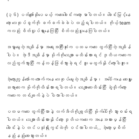
(၃၆) ပတ်ကျော်ဆိုပေမယ့် ကလေးခေါင်းကတော့ မာပါတယ်။ ခေါင်းမြင့်နေ
တော့ လေစုပ်ခွက်ကို ခက်ခက်ခဲခဲပဲ ထည့်ရပါတယ်။ ကိုယ့် team
ကလည်း စိတ်လှုပ်ရှားနေကြပြီး စိတ်လည်းပူနေကြပါတယ်။
အမွှာမွေးတဲ့အချိန်မှာ အရေးအကြီးဆုံးက ပထမကလေး ထွက်ပြီးတဲ့အချိန်
ပါပဲ။ အဲ့ဒီအချိန်မှာ ဗိုက်ကိုသေချာမထိန်းထားရင် ဒုတိယကလေးက
လည်ထွက်သွားပြီး ကန့်လန့်ဖြစ်သွားခဲ့ရင် သူမထွက်နိုင်တော့ပါဘူး။
အဲ့တော့ကျွန်တော်က အောက်ကနေ လေစုပ်မွေးတဲ့အချိန်မှာ၊ အပေါ်ကနေ ဆေးမှူး
ဆရာလေးက ဗိုက်ကိုထိန်းထားရပါတယ်။ သေချာလေးထိန်းပြီး ဆွဲလိုက်တော့
ကလေးက တစ်ချက်နဲ့ပဲ ပါလာပါတယ်။
ပထမကလေး ထွက်ပြီးတာနဲ့ လက်အိတ်ကိုချွတ်ပြီး ဗိုက်ပေါ်ကို သွားစမ်းရ
ပါတယ်။ သေချာထိန်းထားနိုင်တော့ ဒုတိယကလေးက အနေအထားမှန်ပြီး
ခေါင်းနဲ့ပဲ တင်ပဆုံရိုးကွင်းထဲကို ဝင်လာပါတယ်… အဲ့တော့မှစိတ်
နည်းနည်းအေးသွားတယ်။