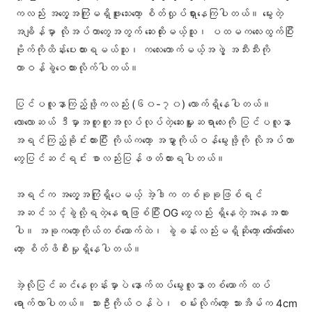
ကလည်း အတွေ့အကြုံမရှိဖူးသေးတော့ စိတ်လှုပ်ရှားနေကြပါတယ်။ မွေးတဲ့
အချိန်မှာ လိုအပ်တာတွေအတွက် ဆေးထိုးမယ့်သူ၊ ပထမကလေးထွက်ပြီး
ဗိုက်ကိုထိန်းပေးထားရမယ်သူ၊ ကလေးကောက်မယ့်အဖွဲ့ အသီးသီးကို
တာဝန်ခွဲဝေထားလိုက်ပါတယ်။
ပြင်ပလူနာကြည့်ဖို့ကလည်း (၆၀-၇၀) လောက်ရှိနေပါတယ်။
လောလောဆယ် ဒီမှာအတူတူအလုပ်လုပ်တဲ့ဆေးမှူးဆရာလေးကို ပြင်ပလူနာ
အရင်ကြည့်ခိုင်းထားပြီး ကိုယ်ကတော့ အမွှာကိုယ်ဝန်မွေးဖို့ကို လိုအပ်တာ
တွေပြင်ဆင်ရင်း စာလည်းပြန်ဖတ်ထားရပါတယ်။
အရင်က အတွေ့အကြုံရှိပေမယ့် အဲ့ဒါက တစ်ခုခုဖြစ်ရင်
အဆင်သင့်ခွဲလို့ရတဲ့နေရာဖြစ်ပြီး OG တွေလည်း ရှိနေတဲ့အနေအထား
ပါ။ အခုကတော့ကိုယ်တစ်ယောက်ထဲ၊ ခွဲခန်းလည်းမရှိဆိုတော့ တော်တော်လေး
တော့ စိတ်ဖိစီးမှုရှိနေပါတယ်။
အဲ့လိုပြင်ဆင်နေတုန်းမှာပဲ နောက်ထပ်မွေးလူနာတစ်ယောက် ထပ်
ရောက်လာပါတယ်။ သားဦးကိုယ်ဝန်ပဲ၊ စမ်းလိုက်တော့ သားအိမ်က 4cm