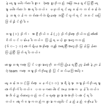
နဲ့ ရေမွှာမပေါက်သေးပါဘူး။ အဲ့တော့ သူ့ကိုလည်း အခြေအနေရှင်းပြပြီး ရေ
မွှာမဖေါက်သေးဘဲ ထားရပါတယ်။ မဟုတ်ရင် မွေးခန်းက တစ်ခန်းထဲ
နဲ့ ဆရာဝန်က တစ်ယောက်ထဲရှိနေတော့ အပြိုင်ထွက်ရင် အဆင်မပြေ
ဖြစ်နိုင်လို့ပါ။
အမွှာ (၁) ဗိုက်၊ သားဦးကိုယ်ဝန် (၂) ဗိုက်ဆိုတော့ ကိုယ်လည်း တော်တော်
စိတ်ပင်ပန်းနေပါတယ်။ ကြည့်ရမယ့် လူနာတွေကလည်း
(၆၀-၇၀) လောက်ရှိနေတာဆိုတော့ တချို့အရေးကြီးတာတွေကို မြန်မြန်လေး
ကြည့်ပြီး ဖြတ်ရပါတယ်။
ဆေးမှူးဆရာကတော့ ပြင်ပလူနာတွေကို ဆက်ကြည့်နေရပြီး ကျွန်တော်နဲ့ ကျန်
တဲ့ team ကတော့ အမွှာဗိုက်ကိုမွေးဖို့ ပြင်ဆင်နေကြတာပေါ့။
မွေးခန်းအသင့်ဖြစ်တော့ မနက် (၁၀) နာရီခွဲမှာ အမွှာဗိုက်ကို ရေမွှာ
ဖောက်လိုက်ပါတယ်။ ပထမကလေး ခေါင်းအနေအထားက မှန်ပါတယ်။
သားအိမ်ညှစ်ဆေးတွေလည်း တင်မရတော့ သူနာလာတာကိုပဲ စောင့်ရပါ
တယ်။ ရောက်စမှာကတည်းက လူနာက သွေးပေါင်နည်းနည်း စတိုးနေပါ