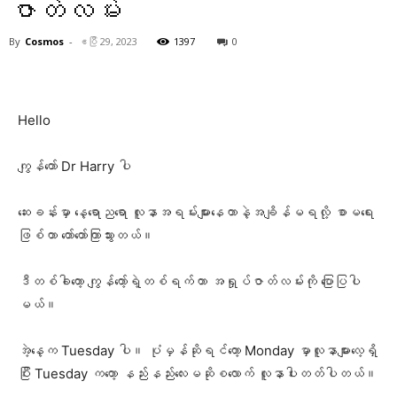
ဇာတ်လမ်း
By
Cosmos
-
ဧပြီ 29, 2023
1397
0
Facebook
X
Pinterest
WhatsA
Hello
ကျွန်တော် Dr Harry ပါ
ဆေးခန်းမှာ နေ့ရောညရော လူနာအရမ်းများနေတာနဲ့အချိန်မရလို့ စာမရေး
ဖြစ်တာ တော်တော်ကြာသွားတယ်။
ဒီတစ်ခါတော့ ကျွန်တော့်ရဲ့တစ်ရက်တာ အရှုပ်ဇာတ်လမ်းကို ပြောပြပါ
မယ်။
အဲ့နေ့က Tuesday ပါ။ ပုံမှန်ဆိုရင်တော့ Monday မှာလူနာများလေ့ရှိ
ပြီး Tuesday ကတော့ နည်းနည်းလေးမဆိုစလောက် လူနာပါးတတ်ပါတယ်။