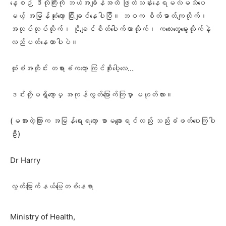
နေ့စဉ် ဒီလိုကြီးကို ဘယ်အချိန်အထိ ဖြတ်သန်းနေရမလဲမသိပေ
မယ့် အမြန်ဆုံးတော့ ပြီးချင်နေပါပြီ။ ဘဝက စိတ်ဓာတ်ကျလိုက်၊
အလုပ်လုပ်လိုက်၊ ငိုချင်စိတ်ပေါက်လာလိုက်၊ ကလေးတွေမွေးလိုက်နဲ့
လည်ပတ်နေတာပါပဲ။
ထုံစံအတိုင်း တရားခံကတော့ ကြင်စိုးပေါ့လေ…
ဒင်းတို့မရှိတော့မှ အကုန်လွတ်မြောက်ကြမှာ မဟုတ်လား။
(မအားတဲ့ကြားက အမြန်ရေးရတော့ စာမချောရင်လည်း သည်းခံဖတ်ပေးကြပါ
ဦး)
Dr Harry
လွတ်မြောက်နယ်မြေတစ်နေရာ
Ministry of Health,