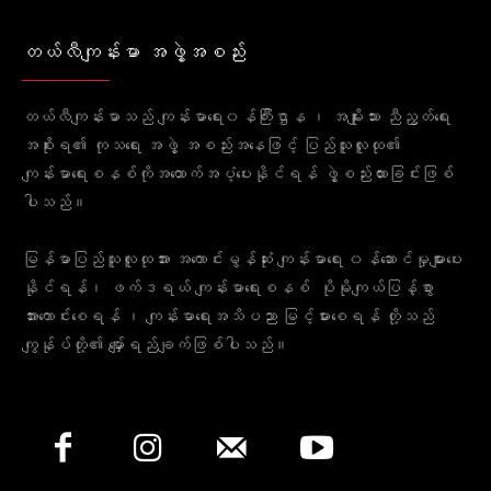
တယ်လီကျန်းမာ အဖွဲ့အစည်း
တယ်လီကျန်းမာသည် ကျန်းမာရေး၀န်ကြီးဌာန ၊ အမျိုးသား ညီညွတ်ရေး
အစိုးရ၏ ကုသရေး အဖွဲ့ အစည်းအနေဖြင့် ပြည်သူလူထု၏
ကျန်းမာရေးစနစ်ကိုအထောက်အပံ့ပေးနိုင်ရန် ဖွဲ့စည်းထားခြင်းဖြစ်
ပါသည်။
မြန်မာပြည်သူလူထုအား အကောင်းမွန်ဆုံး ကျန်းမာရေး ၀န်ဆောင်မှုများပေး
နိုင်ရန်၊ ဖက်ဒရယ် ကျန်းမာရေးစနစ် ပိုမိုကျယ်ပြန့်စွာ
အားကောင်းစေရန် ၊ ကျန်းမာရေးအသိပညာ မြင့်မားစေရန် တို့သည်
ကျွန်ုပ်တို့၏ မျှော်ရည်ချက်ဖြစ်ပါသည်။