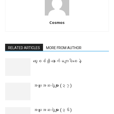
Cosmos
RELATED ARTICLES
MORE FROM AUTHOR
သွေးစစ်ဖို့ နောက်မကျပါစေနဲ့
အယူအဆလွဲများ (၃၇)
အယူအဆလွဲများ (၃၆)