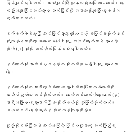
ပြန်ချုပ်ရပါတယ်။ အားလုံးချုပ်ပြီး လူနာလည်းအခြေအနေကောင်း၊ သွေး
လည်းအများကြီးမဆင်းတော့မှ သက်ပြင်းကို အသာလေးခိုးချပြီး မွေးခန်းက
ထွက်လာရတယ်။
ခက်ခက်ခဲခဲမွေးပြီး အောင်မြင်သွားတော့ ပျော်ပေမယ့် အပြင်မှာဗိုက်နှစ်
လုံးကျန်နေတာဆိုတော့ အမောကမပြေပါဘူး…အပြင်ရောက်တာနဲ့ နာနေတဲ့
ဗိုက် (၂) လုံးကို ဆက်တိုက်ပြန်စမ်းရပါတယ်။
နှစ်ယောက်လုံး သားအိမ်ပွင့်နှုန်းက တိုးတက်မှုမရှိပါဘူး…နှေးနေတာ
ပေါ့။
နှစ်ယောက်လုံးက သားဦးတွေပဲဆိုတော့ ရေမွှာပေါက်ထားပြီးသားတစ်ယောက်ကို
သားအိမ်ညှစ်ဆေး တင်လိုက်တယ်။ နောက်တစ်ယောက်ကိုတော့ နောက်‌ (၄)
နာရီအကြာမှ ရေ‌မွှာဖောက်ပြီး ဆေးချိတ်မယ်လို့ ဆုံးဖြတ်လိုက်တယ်။
မဟုတ်ရင် မွေးတဲ့အချိန် တိုက်ကုန်ကြမှာစိုးလို့။
သူတို့ကိုစမ်းပြီးတာနဲ့ စောင့်နေကြတဲ့ ပြင်ပလူနာတွေ ဆက်ကြည့်ရ