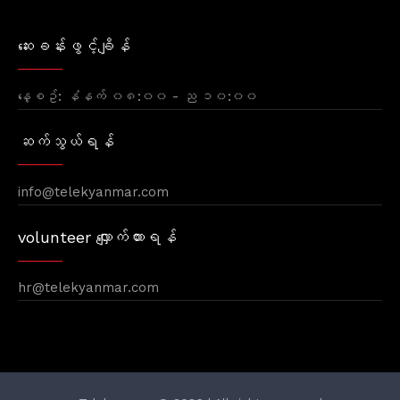
ဆေးခန်းဖွင့်ချိန်
နေ့စဥ်: နံနက် ၀၈:၀၀ - ည ၁၀:၀၀
ဆက်သွယ်ရန်
info@telekyanmar.com
volunteer လျှောက်ထားရန်
hr@telekyanmar.com