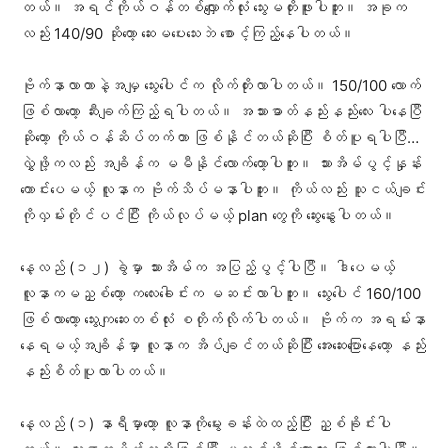
တယ်။ အရင်ကိုယ်ဝန်တစ်လျှောက်လုံး သွေးမတိုးဖူးပါဘူး။ အခုက
လည်း 140/90 ဆိုတော့ ဆေးမပေးသေးဘဲ စောင့်ကြည့်နေပါတယ်။
ဗိုက်နာလာတာနဲ့အမျှ သွေးပေါင်က လိုက်တိုးလာပါတယ်။ 150/100 လောက်
ဖြစ်လာတော့ ဆီးချက်ကြည့်ရပါတယ်။ အသားဓာတ်နည်းနည်းလေး ပါနေပြီ
ဆိုတော့ ကိုယ်ဝန်ဆိပ်တက်တာ ဖြစ်နိုင်တယ်ဆိုပြီး စိတ်ပူရပါပြီ…
လွှဲဖို့ကလည်း အချိန်က မမီနိုင်လောက်တော့ပါဘူး။ သားအိမ်ပွင့်နှုန်း
ကောင်းပေမယ့် လူနာက ဗိုက်သိပ်မနာပါဘူး။ ကိုယ်လည်း သူငယ်ချင်း
ကိုလှမ်းတိုင်ပင်ပြီး ကိုယ်လုပ်မယ့် plan တွေကို ဆွေးနွေးပါတယ်။
နေ့လည် (၁၂) ခွဲမှာ သားအိမ်က အပြည့်ပွင့်ပါပြီ။ ဒါပေမယ့်
လူနာကမညှစ်တော့ ကလေးခေါင်းက မဆင်းလာပါဘူး။ သွေးပေါင် 160/100
ဖြစ်လာတော့ သွေးကျဆေးတစ်လုံး စတိုက်လိုက်ပါတယ်။ ဗိုက်က အရမ်းနာ
နေရမယ့်အချိန်မှာ လူနာက အိပ်ချင်တယ်ဆိုပြီး အေးဆေးပြောနေတော့ နည်း
နည်းစိတ်ပူလာပါတယ်။
နေ့လည် (၁) နာရီမှာတော့ လူနာကိုမွေးခန်းထဲထည့်ပြီး ညှစ်ခိုင်းပါ