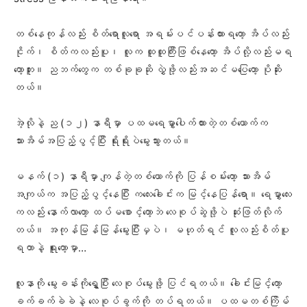
တစ်နေကုန်လည်း စိတ်ရောလူရော အရမ်းပင်ပန်းထားရတော့ အိပ်လည်း
ငိုက်၊ စိတ်ကလည်းပူ၊ လူက ထူထူကြီးဖြစ်နေတော့ အိပ်လို့လည်းမရ
တော့ဘူး။ ညဘက်တွေက တစ်ခုခုဆို လွှဲဖို့လည်းအဆင်‌မပြေတော့ ပိုဆိုး
တယ်။
အဲ့လိုနဲ့ ည (၁၂) နာရီမှာ ပထမရေမွှာပေါက်ထားတဲ့တစ်ယောက်က
သားအိမ်အပြည့်ပွင့်ပြီး ရိုးရိုးပဲမွေးသွားတယ်။
မနက် (၁) နာရီမှာ ကျန်တဲ့တစ်ယောက်ကို ပြန်စမ်းတော့ သားအိမ်
အကျယ်က အပြည့်ပွင့်နေပြီး ကလေးခေါင်းက မြင့်နေပြန်ရော။ ရေမွှာလေး
ကလည်း နောက်လာတော့ ထပ်မစောင့်တော့ဘဲ လေစုပ်ဆွဲဖို့ပဲ ဆုံးဖြတ်လိုက်
တယ်။ အကုန်မြန်မြန်မွေးပြီးမှပဲ၊ မဟုတ်ရင် လူလည်းစိတ်ပူ
ရတာနဲ့ ရူးတော့မှာ…
လူနာကို မွေးခန်းကိုရွှေ့ပြီး လေစုပ်မွေးဖို့ ပြင်ရတယ်။ ခေါင်းမြင့်တော့
ခက်ခက်ခဲခဲနဲ့ လေစုပ်ခွက်ကို တပ်ရတယ်။ ပထမတစ်ကြိမ်