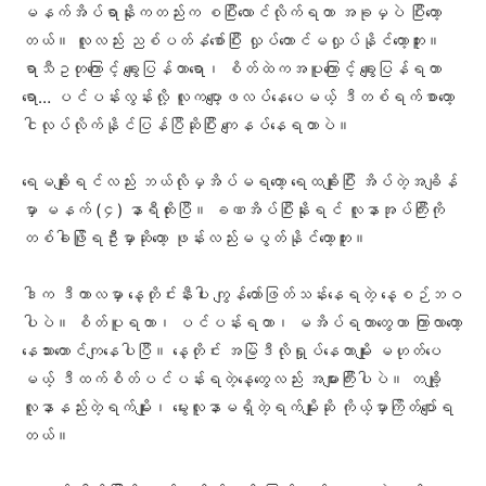
မနက်အိပ်ရာနိုးကတည်းက စပြီးလောင်လိုက်ရတာ အခုမှပဲ ပြီးတော့
တယ်။ လူလည်း ညစ်ပတ်နံစော်ပြီး လှုပ်‌တောင်မလှုပ်နိုင်တော့ဘူး။
ရာသီဥတုကြောင့် ချွေးပြန်တာရော၊ စိတ်ထဲကအပူကြောင့် ချွေးပြန်ရတာ
ရော… ပင်ပန်းလွန်းလို့ လူကပျော့ဖလပ်နေပေမယ့် ဒီတစ်ရက်စာတော့
ငါလုပ်လိုက်နိုင်ပြန်ပြီဆိုပြီး ကျေနပ်နေရတာပဲ။
ရေမချိုးရင်လည်း ဘယ်လိုမှအိပ်မရတော့ ရေထချိုးပြီး အိပ်တဲ့အချိန်
မှာ မနက် (၄) နာရီထိုးပြီ။ ခဏအိပ်ပြီးနိုးရင် လူနာအုပ်ကြီးကို
တစ်ခါဖြိုရဦးမှာဆိုတော့ ဖုန်းလည်းမပွတ်နိုင်တော့ဘူး။
ဒါက ဒီကာလမှာ နေ့တိုင်းနီးပါး ကျွန်တော်ဖြတ်သန်းနေရတဲ့ နေ့စဉ်ဘဝ
ပါပဲ။ စိတ်ပူရတာ၊ ပင်ပန်းရတာ၊ မအိပ်ရတာတွေဟာ ကြာလာတော့
နေသားတောင်ကျနေပါပြီ။ နေ့တိုင်း အမြဲဒီလိုရှုပ်နေတာမျိုး မဟုတ်ပေ
မယ့် ဒီထက်စိတ်ပင်ပန်းရတဲ့နေ့တွေလည်း အများကြီးပါပဲ။ တချို့
လူနာနည်းတဲ့ရက်မျိုး၊ မွေးလူနာမရှိတဲ့ရက်မျိုးဆို ကိုယ့်မှာကြိတ်ပျော်ရ
တယ်။