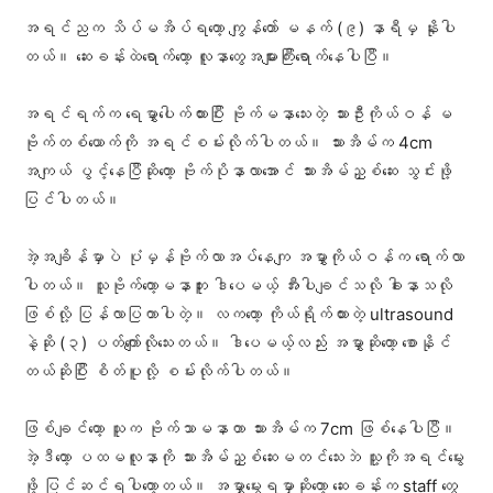
အရင်ညက သိပ်မအိပ်ရတော့ ကျွန်တော် မနက် (၉) နာရီမှ နိုးပါ
တယ်။ ဆေးခန်းထဲရောက်တော့ လူနာတွေအများကြီးရောက်နေပါပြီ။
အရင်ရက်က ရေမွှာပေါက်ထားပြီး ဗိုက်မနာသေးတဲ့ သားဦးကိုယ်ဝန် မ
ဗိုက်တစ်ယောက်ကို အရင်စမ်းလိုက်ပါတယ်။ သားအိမ်က 4cm
အကျယ် ပွင့်နေပြီဆိုတော့ ဗိုက်ပိုနာလာအောင် သားအိမ်ညှစ်ဆေး သွင်းဖို့
ပြင်ပါတယ်။
အဲ့အချိန်မှာပဲ ပုံမှန်ဗိုက်လာအပ်နေကျ အမွှာကိုယ်ဝန်က ရောက်လာ
ပါတယ်။ သူဗိုက်တော့မနာဘူး ဒါပေမယ့် အီးပါချင်သလို ခါးနာသလို
ဖြစ်လို့ ပြန်လာပြတာပါတဲ့။ လကတော့ ကိုယ်ရိုက်ထားတဲ့ ultrasound
နဲ့ဆို (၃) ပတ်ကျော်လိုသေးတယ်။ ဒါပေမယ့်လည်း အမွှာဆိုတော့ စောနိုင်
တယ်ဆိုပြီး စိတ်ပူလို့ စမ်းလိုက်ပါတယ်။
ဖြစ်ချင်တော့ သူက ဗိုက်သာမနာတာ သားအိမ်က 7cm ဖြစ်နေပါပြီ။
အဲ့ဒီတော့ ပထမလူနာကို သားအိမ်ညှစ်ဆေးမတင်သေးဘဲ သူ့ကိုအရင်မွေး
ဖို့ ပြင်ဆင်ရပါတော့တယ်။ အမွှာမွေးရမှာဆိုတော့ ဆေးခန်းက staff တွေ