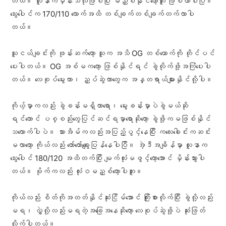
တယ်။ လူနာကမှိန်းသလိုဖြစ်ပြီး မညှစ်နိုင်တော့ဘူး ဖြစ်လာပါပြီ။
သွေးပေါင်က 170/110 လောက်အထိ တစ်ချက်တစ်ချက်တက်လာပါ
တယ်။
သူငယ်ချင်းကို ဖုန်းဆက်တော့ သူက အသိ OG တစ်ယောက်ကို တိုင်ပင်
ပေးပါတယ်။ OG အစ်မကတော့ ဖြစ်နိုင်ရင် ခွဲလိုက်ဖို့အကြံပေးပါ
တယ်။ လေစုပ်မွေးတာ၊ ညှပ်ဆွဲတာတွေက အန္တရာယ်များနိုင်လို့ပါ။
ကိုယ့်မှာကလည်း ခွဲခန်းမရှိတာရော၊ မွေးခန်းမှာပဲခွဲမယ်ဆို
ရင်တောင် ပစ္စည်းတွေပြင်ဆင်ရမှာရောဆိုတော့ ခွဲဖို့ကမဖြစ်နိုင်
သလောက်ပါပဲ။ သားအိမ်ကလည်းအပြည့်ပွင့်နေပြီး ကလေးခေါင်းကဆင်း
မလာတော့ ကိုယ်လည်း တော်တော်ချွေးပြန်နေပါပြီ။ အဲ့ဒီအချိန်မှာ လူနာက
သွေးပေါင် 180/120 အထိတက်ပြီး မျက်လုံးမဖွင့်တော့အောင် မှိန်းသွားပါ
တယ်။ ဗိုက်ကလည်း လုံးဝမညှစ်တော့ပါဘူး။
ကိုယ်လည်း စိတ်ကိုအတတ်နိုင်ဆုံးငြိမ်အောင် ကြိုးစားလိုက်ပြီး ခွဲလို့လည်း
မရ၊ လွှဲလို့လည်းမရတဲ့အခြေအနေဆိုတော့ လေစုပ်ဆွဲဖို့ပဲ ဆုံးဖြတ်
လိုက်ပါတယ်။