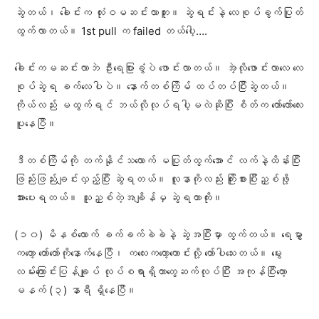
ဆွဲတယ်၊ ခေါင်းက လုံးဝမဆင်းလာဘူး။ ဆွဲရင်းနဲ့ လေစုပ်ခွက်ပြုတ်
ထွက်လာတယ်။ 1st pull က failed တယ်ပေါ့….
ခေါင်းကမဆင်းလာဘဲ ဦးရေပြားခွံပဲ ဖောင်းလာတယ်။ အဲ့လိုဖောင်းလာလေ လေ
စုပ်ဆွဲရ ခက်လေပါပဲ။ နောက်တစ်ကြိမ် ထပ်တပ်ပြီးဆွဲတယ်။
ကိုယ်လည်း မထွက်ရင် ဘယ်လိုလုပ်ရပါ့မလဲဆိုပြီး စိတ်က တော်တော်လေး
ပူနေပြီ။
ဒီတစ်ကြိမ်ကို တက်နိုင်သလောက် မပြုတ်ထွက်အောင် လက်နဲ့ထိန်းပြီး
ဖြည်းဖြည်းချင်းလှည့်ပြီး ဆွဲရတယ်။ လူနာကိုလည်း ကြိုးစားပြီးညှစ်ဖို့
အားပေးရတယ်။ သူညှစ်တဲ့အချိန်မှ ဆွဲရတာကိုး။
(၁၀) မိနစ်လောက် ခက်ခက်ခဲခဲနဲ့ ဆွဲအပြီးမှာ ထွက်တယ်။ ရေမွှာ
ကတော့ တော်တော်ကိုနောက်နေပြီ၊ ကလေးကတော့ကောင်းလို့ တော်ပါသေးတယ်။ မွေး
လမ်းကြောင်းပြန်ချုပ် လုပ်စရာရှိတာတွေဆက်လုပ်ပြီး အကုန်ပြီးတော့
မနက် (၃) နာရီ ရှိနေပြီ။