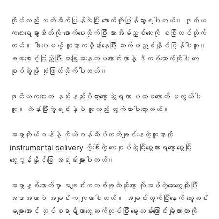
ကိုယ်လည်း လက်အိတ်ပြန်လဲပြီး အောက်ကိုပြန်သွားရပါတယ်။ ဒုတိယ
ကလေးရေမွှာအိတ်ကို ဖောက်ပေးလိုက်ပြီး သားအိမ်ညှစ်ဆေးကို စပြီးတင်လိုက်
တယ်။ ဒါပေမယ့် လူနာကမှိန်းနေပြီး ဆက်မညှစ်နိုင်ပြန်ပါဘူး။
ခဏစောင့်ကြည့်ပြီး အခြေအနေကမကောင်းတာနဲ့ ဒီတစ်ယောက်ကိုပါ လေ
စုပ်ဆွဲဖို့ ဆုံးဖြတ်လိုက်ပါတယ်။
ဒုတိယကလေးက နည်းနည်းပိုထွားတော့ ဆွဲရတာ ပထမလောက် မလွယ်ပါ
ဘူး။ ထိန်းပြီးဆွဲရင်းနဲ့ပဲ သူလည်း ထွက်လာပါတော့တယ်။
အမွှာကိုယ်ဝန်နဲ့ ကိုယ်ဝန်ဆိပ်တက်ချင်နေတဲ့လူနာကို
instrumental delivery လို့ခေါ်တဲ့ လေစုပ်ဆွဲပြီးမွေးထားရတော့ မွေးပြီး
သွေးသွန်နိုင်ခြေ အရမ်းများပါတယ်။
အမွှာနှစ်ယောက်မှာ အချင်းကတစ်ခုထဲဆိုတော့ လိုအပ်တဲ့ဆေးတွေထိုးပြီး
အသာအယာပဲ အချင်းက ကျလာပါတယ်။ အချင်းထွက်ပြီးနောက် သွေးဆင်း
မများအောင် လုပ်စရာ‌ရှိတာတွေဆက်လုပ်ပြီး မွေးလမ်းကြောင်းချဲ့ထားတာကို