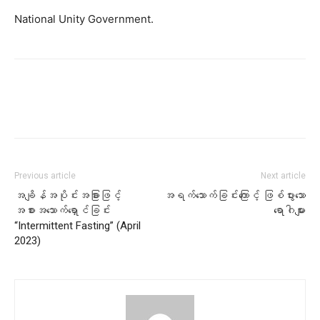
National Unity Government.
Previous article
Next article
အချိန်အပိုင်းအခြားဖြင့်
အရက်သောက်ခြင်းကြောင့် ဖြစ်ပွားသော
အစားအသောက်ရှောင်ခြင်း
ရောဂါများ
“Intermittent Fasting” (April
2023)