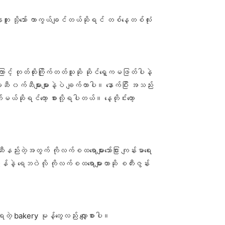
 သို့သော် ကာကွယ်ချင်တယ်ဆိုရင် တစ်နေ့တစ်လုံး
င့် တုတ်ထိုးကြိုက်တတ်သူဆို ဆိုင်ရှေ့ကမဖြတ်ပါနဲ့
ဆီ ၀က်ဆီများများနဲ့ပဲ ချက်တာပါ။ နောက်ပြီး အသည်း
မယ်ဆိုရင်တော့ စားလို့ရပါတယ်။ နေ့တိုင်းတော့
တဲ့အတွက် ကိုလက်စထရောများသော်ငြား ကျန်းမာရေး
န်နဲ့ ရေဘ၀ဲလို ကိုလက်စထရောများတာဆို စတီးဇွန်း
တဲ့ bakery မုန့်တွေလည်း လျှော့စားပါ။