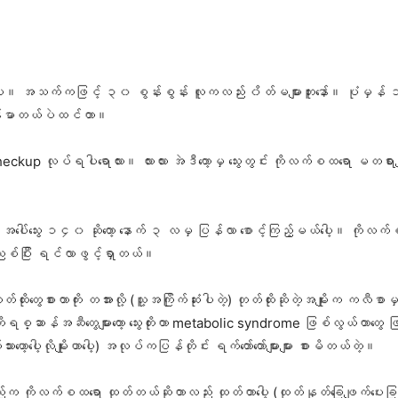
်းပါ။ အသက်ကဖြင့် ၃၀ စွန်းစွန်း လူကလည်း ၀ိတ်မများဘူးနော်။ ပုံ
ကျန်းမာတယ်ပဲထင်တာ။
ckup လုပ်ရပါရောလား။ လားလား အဲဒီတော့မှ သွေးတွင်း ကိုလက်စထရော မတရားမျ
ုင်းတော့ အပေါ်သွေး ၁၄၀ ဆိုတော့ နောက် ၃ လမှ ပြန်လာ စောင့်ကြည့်မယ်ပေါ့။ 
စိတ်ညစ်ပြီး ရင်လာဖွင့်ရှာတယ်။
ုးတွေစားတာကိုး တအားလို့ (သူ့အကြိုက်ဆုံးပါတဲ့) တုတ်ထိုးဆိုတဲ့အမျိုးက ကလီစာ
ိရစ္ဆာန်အဆီတွေများတော့ သွေးတိုးတာ metabolic syndrome ဖြစ်လွယ်တာတွေ ဖြစ်
ေါ့လိုမျိုးဟာပေါ့) အလုပ်ကပြန်တိုင်း ရက်တော်တော်များများ စားမိတယ်တဲ့။
သည်းက ကိုလက်စထရော ထုတ်တယ်ဆိုတာလည်း ထုတ်တာပေါ့ (ထုတ်နုတ်ခြေဖျက်ပေးခြင်း