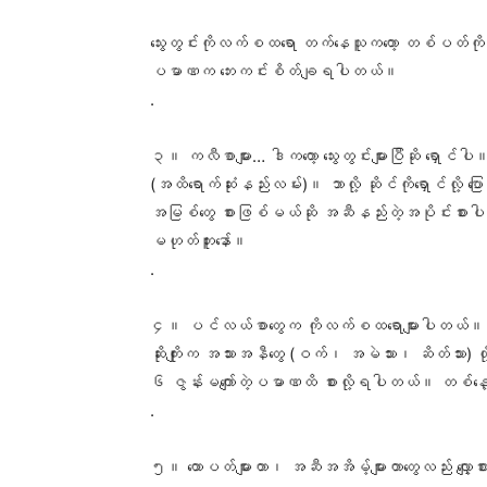
သွေးတွင်းကိုလက်စထရော တက်နေသူကတော့ တစ်ပတ်ကို
ပမာဏက ဘေးကင်းစိတ်ချရပါတယ်။
.
၃။ ကလီစာများ… ဒါကတော့ သွေးတွင်းများပြီဆို ရှောင
(အထိရောက်ဆုံးနည်းလမ်း)။ ဘာလို့ ဆိုင်ကိုရှောင်လိ
အမြစ်တွေ စားဖြစ်မယ်ဆို အဆီနည်းတဲ့အပိုင်းစားပါ။ န
မဟုတ်ဘူးနော်။
.
၄။ ပင်လယ်စာတွေက ကိုလက်စထရောများပါတယ်။ ဒါပေမ
ဆိုးကျိုးက အသားအနီတွေ (ဝက်၊ အမဲသား၊ ဆိတ်သား) တ
၆ ဇွန်းမကျော်တဲ့ပမာဏထိ စားလို့ရပါတယ်။ တစ်နေ့ကို
.
၅။ ထောပတ်များတာ၊ အဆီအအိမ့်များတာတွေလည်း လျှော့စားပ