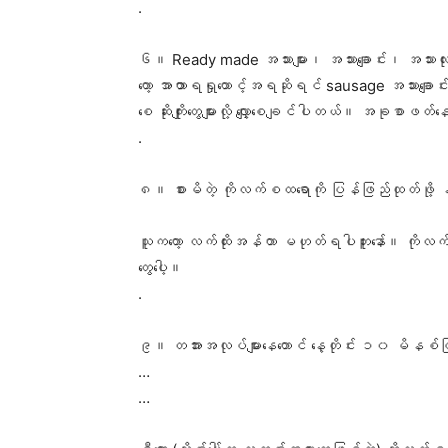
.
၆။ Ready made အသားများ၊ အသားချောင်း၊ အသားလုံး၊
တော့ အာဟာာရရှုထောင့်အရဆိုရင် sausage အသားချော
စေ ဆိုးကျိုးတွေများလို့ လျှော့စေချင်ပါတယ်။ အခုစာဖတ်
.
၈။ စားမိတဲ့ ကိုလက်စထရောကို ပြန်ဖြည်ထုတ်ဖို့ 
သူကတော့ လက်ထိုးအန်တာ မဟုတ်ရပါဘူးနော်။ ကိုလက်စ
တွေပေါ့။
.
၉။ တအားအလုပ်များနေတောင် နေ့တိုင်း ၁၀ မိနစ်ဖြစ်ဖြ
…
…