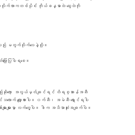
းလိုက်တာကတစ်ပိုင်း ကိုယ်ခန္ဓာထဲ သွေးထဲကို
။
း မတွက်လိုက်လေနဲ့လို့။
ုတ်ပြောပြပါရစေ။
်ရမလည်းဆိုတော့ အလွယ်မှတ်ချင်ရင် တိရစ္ဆာန်အဆီ
ုင်သလောက် လျှော့စားပါ။ ၀က်ဆီ၊ အမဲဆီ ရှောင်ရပါ
ော်များများမှာ လက်တွေ့ပါ။ ဒါက အသိသာဆုံးအချက်ပါ။