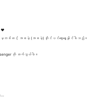
 ❤️
်းမှတစ်ဆင့် အခမဲ့ (အခမဲ့) တိုင်ပင်ဆွေးနွေးနိုင်ပါသည်။
senger ကို ဆက်သွယ်ပါ။
်….