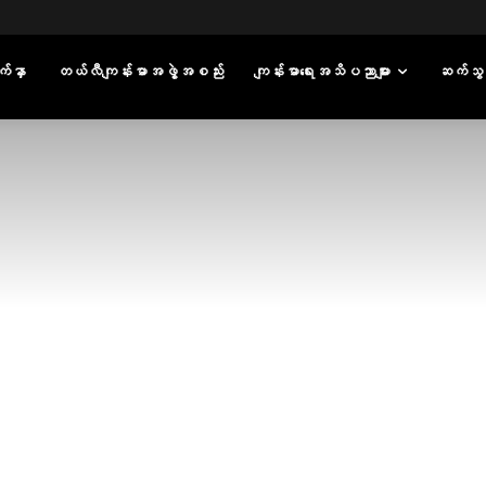
်နှာ
တယ်လီကျန်းမာအဖွဲ့အစည်း
ကျန်းမာရေးအသိပညာများ
ဆက်သွ