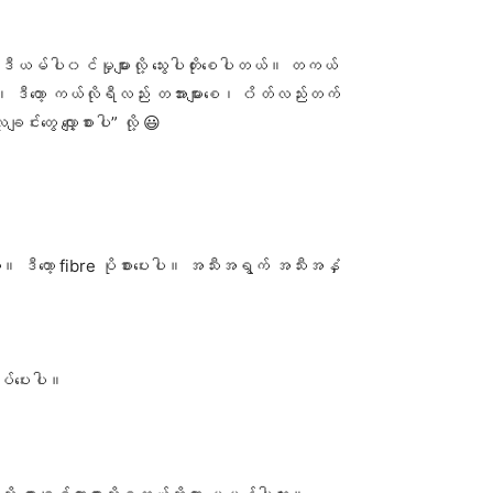
ုဒီယမ်ပါ၀င်မှုများလို့ သွေးပါတိုးစေပါတယ်။ တကယ်
ါ။ ဒီတော့ ကယ်လိုရီလည်း တအားများစေ၊ ၀ိတ်လည်းတက်
းတွေ လျှော့စားပါ” လို့ 😃
။ ဒီတော့ fibre ပိုစားပေးပါ။ အသီးအရွက် အသီးအနှံ
လုပ်ပေးပါ။