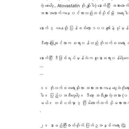
တဲ့ ဆေးပေါ့.. Atovastatin လို မျိုးပါ) နောက်ပြီ
အစားအသောက်ကနေ ၀င်တာလည်းတစ်ပိုင်းမို့ အရေးပါတယ်လ
နောက် ၃ လနေလို့ ပြန်စစ်တော့ ၁၀၀ ကျော်နဲ့ ပုံ
ဒီတော့ ပြောချင်တာက ဆရာ၀န်လည်း ကိုလက်စထရော 
နောက်ပြီး ဒီဖြစ်ရပ်မှန်ထဲက လူနာဆရာ၀န်ပေါ့လေ သ
…
…
၁။ ကိုလက်စထရောဆိုတာ အစားအစာကနေ သွေးထဲကိုရောက်ပ
ပါ။ ပြည့်၀အဆီတွေပေါ့။ ဒီတော့ အဆီများတဲ့အသား (၀က
မယ်။ တစ်ပတ်မှာ ၃ ကြိမ်လောက်ထက် ပိုမစားတာကနေ တစ်
.
၂။ နာမည်ကြီးဇာတ်လိုက် ကြက်ဥအနှစ်ကရော 🤔