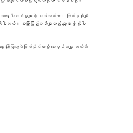
လို့ စားချင်တာစားလို့ရတယ်ဆိုတာ မမှန်ပါဘူး။
ထရော ပါ၀င်မှုများတဲ့ ပင်လယ်စာ၊ ကြက်ဥလိုမျိုး
တယ်။ အခြားပြည့်၀ဆီများလည်း လျှော့စားဖို့ လိုပါ
ကြော်ငြာတွေပဲဖြစ်နိုင်တာမို့ ဆေးမှန်သမျှ တယ်လီ