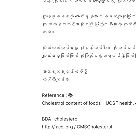
ဒီတော့ (လိုင်းပေါ်က သတင်းအမှားတွေဖြစ်တဲ့) ကိုလ
လူနေမှုစနစ်ကို ကောင်းမွန်အောင် စမတ်ကျကျပြောင်
ကျ အတန်အသင့်စားလို့ရပြီး ပြည့်၀ဆီများတဲ့ တုတ်ထို
တယ်။
ကိုယ်လက်လှုပ်ရှားမှု ပုံမှန်လုပ်ပါ။ လိုအပ်ရင် ဆ
ကျန်းမာမှာဖြစ်ဖြစ် ယုံကြည်ရတဲ့ဆရာ၀န်နဲ့ဖြစ်ဖြ
အာဟာရဆရာဝန်တစ်ဦး
တယ်လီကျန်းမာ
Reference : 📚
Cholestrol content of foods – UCSF health. 
BDA- cholesterol
http:// acc. org / GMSCholesterol