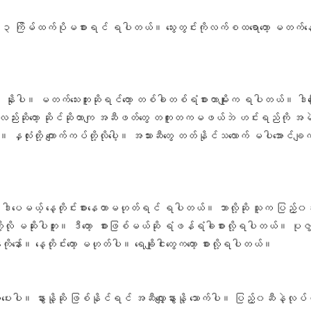
 ၃ ကြိမ်ထက်ပိုမစားရင် ရပါတယ်။ သွေးတွင်းကိုလက်စထရောတော့ မတက်နေဘူး
်ပါ။ နိုးပါ။ မတက်သေးဘူးဆိုရင်တော့ တစ်ခါတစ်ရံစားတာမျိုးက ရပါတယ်။ ဒါကြော
ု့ ပြောလည်းဆိုတော့ ဆိုင်ဆိုတာကျ အဆီဖတ်တွေ တကူးတကမဖယ်ဘဲ ဟင်းရည်ကို အမဲ
ှလုံးတို့ ကျောက်ကပ်တို့လိုပေါ့။ အသားဆီတွေ တတ်နိုင်သလောက် မပါအောင်ချက်
ယ့် နေ့တိုင်းစားနေတာမဟုတ်ရင် ရပါတယ်။ ဘာလို့ဆို သူက ပြည့်၀ဆီနည်း
ို့လို မဆိုးပါဘူး။ ဒီတော့ စားဖြစ်မယ်ဆို ရံဖန်ရံခါစားလို့ရပါတယ်။ ပုဇွ
နော်။ နေ့တိုင်းတော့ မဟုတ်ပါ။ ရေချိုငါးတွေကတော့ စားလို့ရပါတယ်။
ေးပါ။ နွားနို့ဆို ဖြစ်နိုင်ရင် အဆီလျှော့နွားနို့ သောက်ပါ။ ပြည့်၀ဆီနဲ့လုပ်ရ