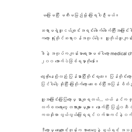
မပြောမပြီး မတီးမမြည်မို့ ပြောရပါဦးမယ်။
ဆရာမရဲ့သူငယ်ချင်းအရင်းခေါက်ခေါက်ကြီးအကြောင
ကတော့ ရုံးထိုင်ဆရာ၀န်အလုပ်ပေါ့။ သူ့ကိုယ်သူ 
ဒါနဲ့ အလုပ်က ကျန်းမာရေးအာမခံပါတော့ medical che
၂၀၀ အောက်ပဲဖြစ်ရမှာကိုနော်။
သွေးတိုးနေလို့လည်း ပြန်နားပြီးတိုင်းရသေး။ ပြန်တိ
ပြင်ပါပေါ့ ဆိုပြီး ပြောလိုက်တော့ ဆေးစစ်ပြီးအပြန် 
သူ့အကြောင်းပြောပြတော့မှ နားချရတယ်… ဟယ် နင်က တုတ်ထိ
လက်စထရောတွေ တအားများမှများ။ နောက်ပြီး ပြည့်၀ဆီ တ
ကထဆိုတာ လွယ်လွယ်ပြောရရင် ၀က်သားကင်နဲ့ ၀က်သားဟော့ပ
ဒီတော့မှ ဆေးကျောင်းတုန်းက စာလေးတွေနဲ့ ဆွယ်ရင်း အ