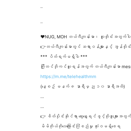
..
..
❤️NUG, MOH တယ်လီကျန်းမာ၊ လူတိုင်းအတွက်ပါ
👉တယ်လီကျန်းမာတွင် ဆရာဝန်များနှင့် အွန်လိုင
*** ပိတ်ရက်မရှိပါ ***
ကြိုတင်ဘိုကင်ယူရန်အတွက် တယ်လီကျန်းမာ mes
https://m.me/telehealthmm
(နေ့စဥ် မနက် ၈ နာရီမှ ည ၁၀ နာရီအထိ)
…
…
👉 စိတ်ပိုင်းဆိုင်ရာ ဆွေးနွေးရင်ဖွင့်လိုသူများအတွက
မိမိကိုယ်ကိုသေကြောင်းကြံစည်မှု လုံးဝမရှိစေရ