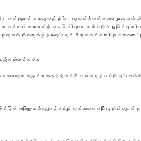
 ၀က်အူချောင်း စတာတွေလည်း နိုးပါ။ သွေးတွင်းကိုလက်စထရော များစေသလို ဆိ
င်းဟာ ပရိုတင်း အသားဓာတ်လို့ မရှုမြင်ပါဘူး။ အဆီခဲလို့ပဲ ရှုမြင်ရတာပ
နေသူတွေအထဲ ထိုင်းရောက်မြန်မာတွေပါရင် ဒီမှာသတင်းစကားပါးချင်တာကတော့ “လုချင်
နည်းလမ်းကောင်းတစ်ခု
ထရောတွေဟာ အမျှင်ဓာတ်တွေနဲ့တွဲကပ်ပြီး ၀မ်းထဲစွန့်ပစ်လို့ ရပါတယ်တဲ့
စ် အကြောလျှော့တာလို လေ့ကျင့်ခန်းမျိုး လွယ်တာလေးကစပြီး နေ့တိုင်းမပျက် 