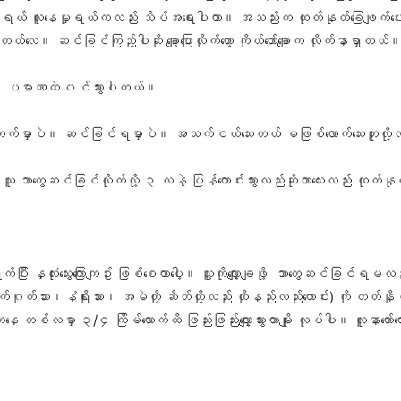
း အစားသောက်ရယ် လူနေမှုရယ်ကလည်း သိပ်အရေးပါတာ။ အသည်းက ထုတ်နုတ်ခြေဖျက်ပေ
ေ။ ဆင်ခြင်ကြည့်ပါဆို ချော့ပြောလိုက်တော့ ကိုယ်တော်ချောက လိုက်နာရှာတယ်
မှန် ပမာဏထဲ ၀င်သွားပါတယ်။
တက်မှာပဲ။ ဆင်ခြင်ရမှာပဲ။ အသက်ငယ်သေးတယ် မဖြစ်လောက်သေးဘူးလို့လည်
ူ ဘာတွေဆင်ခြင်လိုက်လို့ ၃ လနဲ့ ပြန်ကောင်းသွားလည်းဆိုတာလေးလည်း ထုတ်န
ြီး နှလုံးသွေးကြောကျဥ်း ဖြစ်စေတာပေါ့။ သူ့ကိုလျှော့ချဖို့ ဘာတွေဆင်ခြင
်ဂုတ်သား၊နံရိုးသား၊ အမဲတို့ ဆိတ်တို့လည်း ထိုနည်းလည်းကောင်း) ကို တတ်နိ
လမှာ ၃/၄ ကြိမ်လောက်ထိ ​ဖြည်းဖြည်းလျှော့သွားတာမျိုး လုပ်ပါ။ လူနာတော်တ