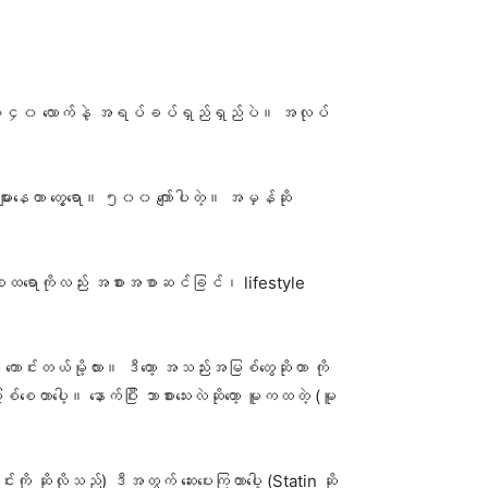
မှန် ၁၄၀ လောက်နဲ့ အရပ်ခပ်ရှည်ရှည်ပဲ။ အလုပ်
ားနေတာ တွေ့ရော။ ၅၀၀ ကျော်ပါတဲ့။ အမှန်ဆို
ကိုလက်စထရောကိုလည်း အစားအစာဆင်ခြင်၊ lifestyle
မှ ကောင်းတယ်မို့လား။ ဒီတော့ အသည်းအမြစ်တွေဆိုတာ ကို
စေတာပေါ့။ နောက်ပြီး ဘာစားသေးလဲဆိုတော့ မူကထတဲ့ (မူ
ကို ဆိုလိုသည်) ဒီအတွက် ဆေးပေးကြတာပေါ့ (Statin ဆို