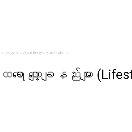
်စထရော လျှော့ချနည်းများ (Lifestyle Modification)
ော လျှော့ချနည်းများ (Lifes
WhatsApp