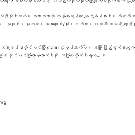
က်စထရောက အစားထဲမှာပါပေမယ့် အသည်းကထုတ်နုတ်ခြေဖျက်ပေးလိုက်တာက ပိုများ
းလဲဖို့လိုပါတယ်။ အစားအစာကို တန်ဆေးလွန်ဘေး ချင့်ချိန်စားပါ။ ကိုလက်စ
း၊ လုချင်း၊ မူကထ၊ အသားချောင်း/လုံး၊ ၀က်သား၊ ၀က်ဆီ အမဲဆီ လျှော့ဖို့လိုပါ
ရာဝန်နဲ့တိုင်ပင်ပြီး statin ပုံမှန်သောက်ပါ။ အခြား ဖြည့်စွက်စာတွေကတော့ 
စ် တိုင်ပင်ပြီးတော့မှသောက်ပါလို့ အကြံပေးလိုက်ပါရစေ….။
org