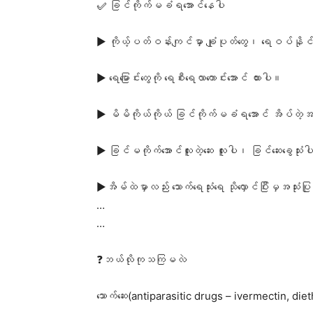
✅ ခြင်ကိုက်မခံရအောင်နေပါ
▶ ကိုယ့်ပတ်ဝန်းကျင်မှာ ချုံပုတ်တွေ၊ ရေဝပ်နိုင
▶ ရေမြောင်းတွေကို ရေစီးရေလာကောင်းအောင် ထားပါ။
▶ မိမိကိုယ်ကိုယ် ခြင်ကိုက်မခံရအောင် အိပ်တဲ့အ
▶ ခြင်မကိုက်အောင်လူးတဲ့ဆေး လူးပါ၊ ခြင်ဆေးခွေသုံး
▶အိမ်ထဲမှာလည်း သောက်ရေသုံးရေ သိုလှောင်ပြီးမှအသုံးပြ
…
…
❓ဘယ်လိုကုသကြမလဲ
သောက်ဆေး(antiparasitic drugs – ivermectin, d