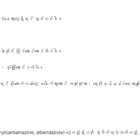
်တဲ့နေရာတွေရှိရင် ရှင်းလင်းပါ။
ခါတိုင်း ခြင်ထောင်ထောင်အိပ်ပါ။
ပါ၊ လုံခြုံအောင်ဝတ်ပါ။
ုရင် ပိုးလောက်လန်းတွေ မပေါက်ပွားအောင် အဖုံးဖုံးတာ၊ ရေကိုမှန်မှန်လဲပေးတာမျိ
iethylcarbamazine, albendazole) တွေလည်းရှိသလို ခွဲစိတ်ရတဲ့အထိလည်း