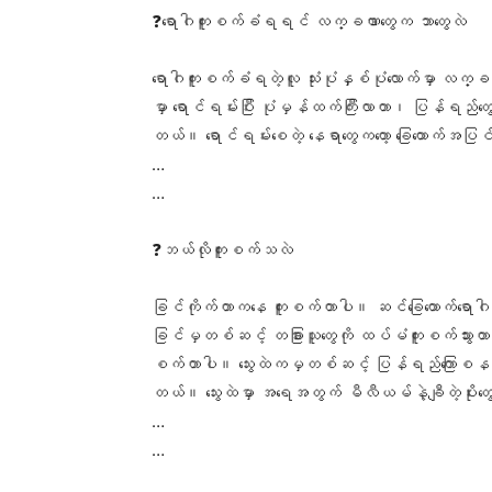
❓ရောဂါကူးစက်ခံရရင် လက္ခဏာတွေက ဘာတွေလဲ
ရောဂါကူးစက်ခံရတဲ့လူ သုံးပုံနှစ်ပုံလောက်မှာ လက
မှာ ရောင်ရမ်းပြီး ပုံမှန်ထက်ကြီးလာတာ၊ ပြန်
တယ်။ ရောင်ရမ်းစေတဲ့ နေရာတွေကတော့ ခြေထောက်အပ
…
…
❓ဘယ်လိုကူးစက်သလဲ
ခြင်ကိုက်တာကနေ ကူးစက်တာပါ။ ဆင်ခြေထောက်ရောဂါရှိ
ခြင်မှတစ်ဆင့် တခြားသူတွေကို ထပ်မံကူးစက်သွားတာပါ
စက်တာပါ။ သွေးထဲကမှတစ်ဆင့် ပြန်ရည်ကြောစနစ်ကိုရ
တယ်။ သွေးထဲမှာ အရေအတွက် မီလီယမ်နဲ့ချီတဲ့ပိုးတွေ
…
…