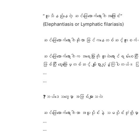
“လူသိနည်းနေတဲ့ ဆင်ခြေထောက်ရောဂါအကြောင်း”
(Elephantiasis or Lymphatic filariasis)
ဆင်ခြေထောက်ရောဂါဆိုတာ ခြင်ကနေတစ်ဆင့်ကူးစက်တတ
ဆင်ခြေထောက်ရောဂါက အရေပြားကို ထူထဲရောင်ရမ်းစေပြ
ဖြစ်ပြီး သွေးကြောမှတစ်ဆင့် မျိုးပွားပျံ့နှံ့ကြပါ
…
…
❓ဘယ်ဒေသတွေမှာ အဖြစ်များသလဲ
ဆင်ခြေထောက်ရောဂါဟာ အပူပိုင်းနဲ့ သမပိုင်းဇုံတိ
…
…