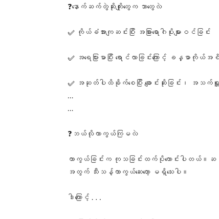
❓နောက်ဆက်တွဲဆိုးကျိုးတွေက ဘာတွေလဲ
✅ ကိုယ်ခံအားကျဆင်းပြီး အခြားရောဂါပိုးများဝင်ခြင်း
✅ အရေပြားမာပြီး ရောင်လာခြင်းကြောင့် ခန္ဓာကိုယ်အစိတ
✅ အဆုတ်ပါထိခိုက်စေပြီး ချောင်းဆိုးခြင်း၊ အသက်ရှ
…
…
❓ဘယ်လိုကာကွယ်ကြမလဲ
ကာကွယ်ခြင်းက ကုသခြင်းထက်ပိုကောင်းပါတယ်။ဆင်ခြ
အတွက် သီးသန့်ကာကွယ်ဆေးတော့ မရှိသေးပါ။
ဒါကြောင့် . . .