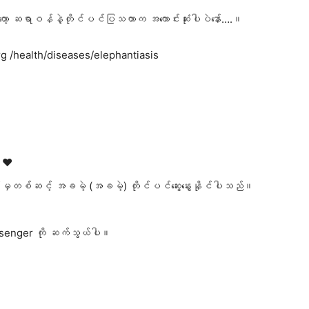
ော့ ဆရာဝန်နဲ့တိုင်ပင်ပြသတာက အကောင်းဆုံးပါပဲနော်….။
org /health/diseases/elephantiasis
 ❤️
်းမှတစ်ဆင့် အခမဲ့ (အခမဲ့) တိုင်ပင်ဆွေးနွေးနိုင်ပါသည်။
senger ကို ဆက်သွယ်ပါ။