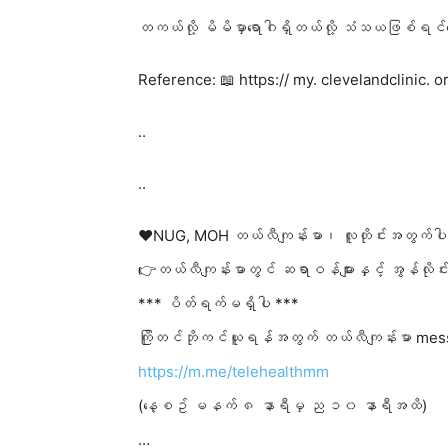
တကယ်လို့ မိမိမှာရောဂါရှိတယ်လို့ သံသယဖြစ်ရင်တ
Reference: 📖 https:// my. clevelandclinic. 
..
..
❤️NUG, MOH တယ်လီကျန်းမာ၊ လူတိုင်းအတွက်ပါ
👉တယ်လီကျန်းမာတွင် ဆရာဝန်များနှင့် အွန်လိုင
*** ပိတ်ရက်မရှိပါ ***
ကြိုတင်ဘိုကင်ယူရန်အတွက် တယ်လီကျန်းမာ mes
https://m.me/telehealthmm
(နေ့စဥ် မနက် ၈ နာရီမှ ည ၁၀ နာရီအထိ)
…