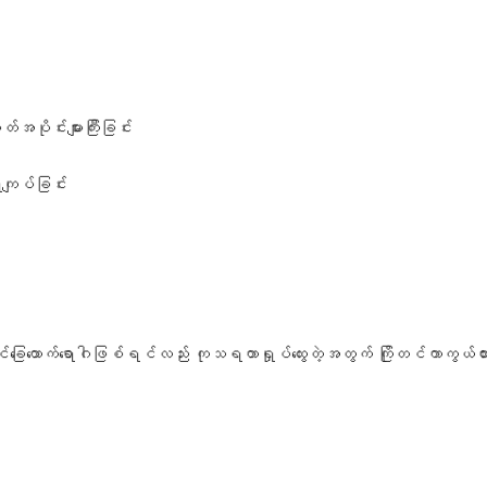
်အပိုင်းများကြီးခြင်း
ူကျပ်ခြင်း
ေထောက်ရောဂါဖြစ်ရင်လည်း ကုသရတာရှုပ်ထွေးတဲ့အတွက် ကြိုတင်ကာကွယ်ထားတ