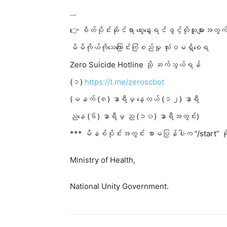
…
👉 စိတ်ပိုင်းဆိုင်ရာ ဆွေးနွေးရင်ဖွင့်လိုသူများအတွက
မိမိကိုယ်ကိုသေကြောင်းကြံစည်မှု လုံးဝမရှိစေရ
Zero Suicide Hotline သို့ ဆက်သွယ်ရန်
(၁)
https://t.me/zeroscbot
(မနက် (၈) နာရီမှ နေ့လယ် (၁၂) နာရီ
ညနေ (၆) နာရီမှ ည (၁၀) နာရီအတွင်း)
*** မိနစ်ပိုင်းအတွင်း စာမပြန်
ပါက “/start” 
Ministry of Health,
National Unity Government.