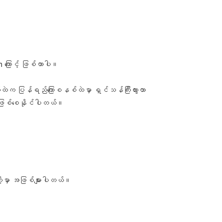
ကြောင့် ဖြစ်တာပါ။
ယ်ထဲက ပြန်ရည်ကြောစနစ်ထဲမှာ ရှင်သန်ကြီးထွားတာ
ိုး ဖြစ်စေနိုင်ပါတယ်။
ို့မှာ အဖြစ်များပါတယ်။