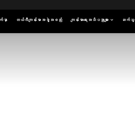
်နှာ
တယ်လီကျန်းမာအဖွဲ့အစည်း
ကျန်းမာရေးအသိပညာများ
ဆက်သွ