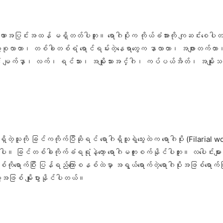
္ခဏာအပြင်းအထန် မရှိတတ်ပါဘူး။ ရောဂါပိုးက ကိုယ်ခံအားကို ကျဆင်းစေပါတယ်
ရည်တွေစုလာတာ၊ တစ်ခါတစ်ရံ ရောင်ရမ်းတဲ့နေရာတွေက နာလာတာ၊ အဖျားတက်
ြင် မျက်နှာ၊ လက်၊ ရင်သား၊ အမျိုးသားအင်္ဂါ၊ ကပ်ပယ်အိတ်၊ အမျိုးသ
တဲ့သူကို ခြင်ကကိုက်ပြီဆိုရင် ရောဂါရှိသူရဲ့သွေးထဲက ရောဂါပိုး (Filaria
။ ခြင်တစ်ခါကိုက်ခံရရုံနဲ့တော့ ရောဂါမကူးစက်နိုင်ပါဘူး။ လပေါင်းများစွာ
ောက်ပြီး ပြန်ရည်ကြောစနစ်ထဲမှာ အရွယ်ရောက်တဲ့ရောဂါပိုးအဖြစ်ရောက်ပြီ
အဖြစ် မျိုးပွားနိုင်ပါတယ်။