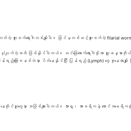
်တဲ့ ကူးစက်ရောဂါတစ်မျိုးပါ။ ခြင်မှတစ်ဆင့်ကူးစက်တဲ့ filarial worm 
ီး ပုံပျက်တဲ့အထိ ဖြစ်နိုင်ပါတယ်။ ဆင်ခြေထောက်ရောဂါပိုးဟာ လူ့ခန္ဓာကို
တယ်။ ပြန်ရည်ကြောစနစ်ထဲမှာ ပိတ်နေနိုင်ပြီး ပြန်ရည် (Lymph) တွေ စုနေတာမျ
ု့မှာ နေထိုင်သူတွေမှာ အဖြစ်များပါတယ်။ အာရှ၊ အာဖရိကနဲ့ တောင်အမေရိကတ