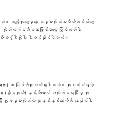
။ အချို့လူတွေမှာတော့ ခန္ဓာကိုယ်အစိတ်အပိုင်းတွေ
တာ၊ ကိုယ်လက်မအီမသာဖြစ်တာတွေ ဖြစ်တတ်ပါ
မီးအင်္ဂါတို့ပါ ပါဝင်နိုင်ပါတယ်။
l worm) ဟာ ခြင်ကိုကူးစက်သွားပါတယ်။ ကူးစက်ခံရတဲ့
 (သို့မဟုတ်) နှစ်ချီအောင် အကိုက်ခံရပြီးမှ ကူး
း လူ့ခန္ဓာကိုယ်ထဲ ခုနှစ်နှစ်လောက်ထိ နေနိုင်ပါ