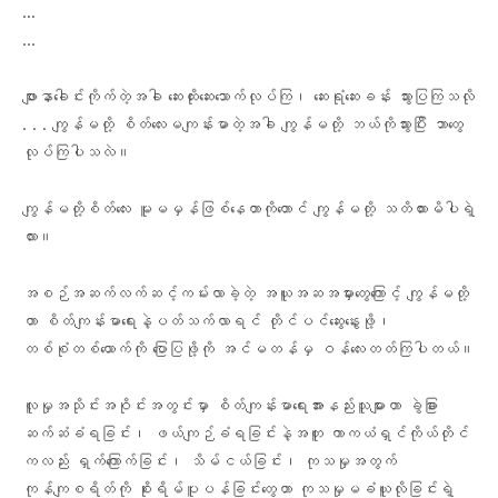
…
…
ဖျားနာခေါင်းကိုက်တဲ့အခါ ဆေးထိုးဆေးသောက်လုပ်ကြ၊ ဆေးရုံဆေးခန်း သွားပြကြသလို
. . . ကျွန်မတို့ စိတ်လေးမကျန်းမာတဲ့အခါ ကျွန်မတို့ ဘယ်ကိုသွားပြီး ဘာတွေ
လုပ်ကြပါသလဲ။
ကျွန်မတို့စိတ်လေး မူမမှန်ဖြစ်နေတာ‌ကိုတောင် ကျွန်မတို့ သတိထားမိပါရဲ့
လား။
အစဉ်အဆက်လက်ဆင့်ကမ်းလာခဲ့တဲ့ အယူအဆအမှားတွေကြောင့် ကျွန်မတို့
ဟာ စိတ်ကျန်းမာရေးနဲ့ပတ်သက်လာရင် တိုင်ပင်ဆွေးနွေးဖို့၊
တစ်စုံတစ်ယောက်ကို ပြောပြဖို့ကို အင်မတန်မှ ဝန်လေးတတ်ကြပါတယ်။
လူမှုအသိုင်းအဝိုင်းအတွင်းမှာ စိတ်ကျန်းမာရေးအားနည်းသူများဟာ ခွဲခြား
ဆက်ဆံခံရခြင်း၊ ဖယ်ကျဉ်ခံရခြင်းနဲ့အတူ ကာကယံရှင်ကိုယ်တိုင်
ကလည်း ရှက်ကြောက်ခြင်း၊ သိမ်ငယ်ခြင်း၊ ကုသမှုအတွက်
ကုန်ကျစရိတ်ကို စိုးရိမ်ပူပန်ခြင်းတွေဟာ ကုသမှုမခံယူလိုခြင်းရဲ့