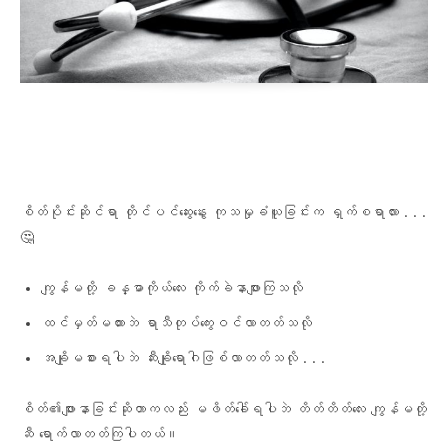
Facebook
X
Pinterest
WhatsA
စိတ်ပိုင်းဆိုင်ရာ တိုင်ပင်ဆွေးနွေး ကုသမှုခံယူခြင်းက ရှက်စရာလား . . .
🤔
ကျွန်မတို့ ခန္ဓာကိုယ်လေး ကိုက်ခဲနာဖျားကြသလို
ထင်မှတ်မထားဘဲ ရာသီတုပ်‌ကွေးဝင်လာတတ်သလို
အချိုမစားရပါဘဲ ဆီးချိုရောဂါဖြစ်လာတတ်သလို . . .
စိတ်၏ဖျားနာခြင်းဆိုတာကလည်း မဖိတ်ခေါ်ရပါဘဲ တိတ်တိတ်လေး ကျွန်မတို့
ဆီ ရောက်လာတတ်ကြပါတယ်။