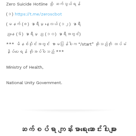
Zero Suicide Hotline သို့ ဆက်သွယ်ရန်
(၁)
https://t.me/zeroscbot
(မနက် (၈) နာရီမှ နေ့လယ် (၁၂) နာရီ
ညနေ (၆) နာရီမှ ည (၁၀) နာရီအတွင်း)
*** မိနစ်ပိုင်းအတွင်း စာမပြန်
ပါက “/start” ဆိုသည်ကို ထပ်မံ
နှိပ်ပေးရန် လိုအပ်ပါသည် ***
Ministry of Health,
National Unity Government.
ဆက်စပ်ရာ ကျန်းမာရေးဆောင်းပါးများ