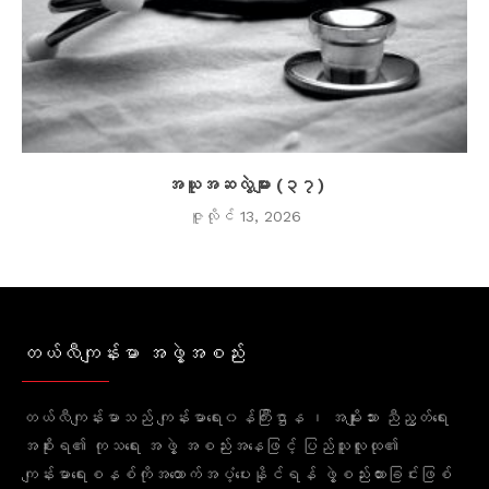
အယူအဆလွဲများ (၃၇)
ဇူလိုင် 13, 2026
တယ်လီကျန်းမာ အဖွဲ့အစည်း
တယ်လီကျန်းမာသည် ကျန်းမာရေး၀န်ကြီးဌာန ၊ အမျိုးသား ညီညွတ်ရေး
အစိုးရ၏ ကုသရေး အဖွဲ့ အစည်းအနေဖြင့် ပြည်သူလူထု၏
ကျန်းမာရေးစနစ်ကိုအထောက်အပံ့ပေးနိုင်ရန် ဖွဲ့စည်းထားခြင်းဖြစ်