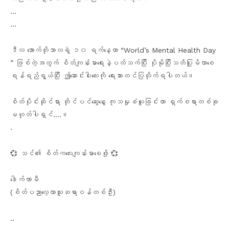
…
…
ဒီလ အောက်တိုဘာလရဲ့ ၁၀ ရက်နေ့ဟာ “World’s Mental Health Day
” ဖြစ်တဲ့အတွက် စိတ်ကျန်းမာရေးနဲ့ပတ်သက်ပြီး ပိုမိုပြီးသတိပြုမိလာစေ
ရန်ရည်ရွယ်ပြီး ဤဆောင်းပါးလေးကို ရေးသားတင်ပြလိုက်ရပါတယ်။
စိတ်ပိုင်းဆိုင်ရာ တိုင်ပင်ဆွေးနွေး ကုသမှုခံယူခြင်းဟာ ရှက်စရာတစ်ခု
မဟုတ်ပါရှင်….။
.
💞 သင်၏ စိတ်ကလေးကျန်းမာစေဖို့ 💞
ဒေါက်တာမီ
(စိတ်ပညာလေ့လာသူဆရာဝန်တစ်ဦး)
..