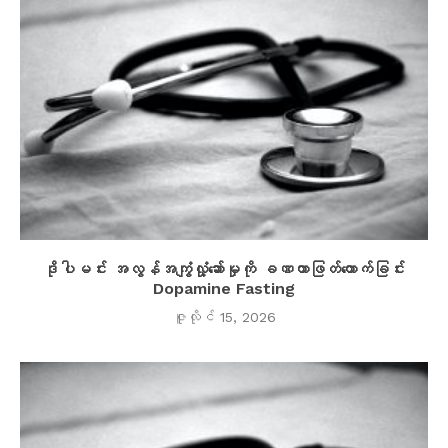
ဒိုပါမင်း အလွန်အကျွံလှုံ့ဆော်မှုကို ခဏတာဖြတ်တောက်ခြင်း
Dopamine Fasting
ဇူလိုင် 15, 2026