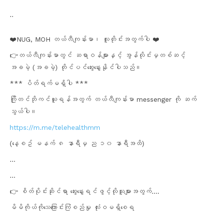
..
❤️NUG, MOH တယ်လီကျန်းမာ၊ လူတိုင်းအတွက်ပါ ❤️
👉တယ်လီကျန်းမာတွင် ဆရာဝန်များနှင့် အွန်လိုင်းမှတစ်ဆင့်
အခမဲ့ (အခမဲ့) တိုင်ပင်ဆွေးနွေးနိုင်ပါသည်။
*** ပိတ်ရက်မရှိပါ ***
ကြိုတင်ဘိုကင်ယူရန်အတွက် တယ်လီကျန်းမာ messenger ကို ဆက်
သွယ်ပါ။
https://m.me/telehealthmm
(နေ့စဥ် မနက် ၈ နာရီမှ ည ၁၀ နာရီအထိ)
…
…
👉 စိတ်ပိုင်းဆိုင်ရာ ဆွေးနွေးရင်ဖွင့်လိုသူများအတွက်….
မိမိကိုယ်ကိုသေကြောင်းကြံစည်မှု လုံးဝမရှိစေရ