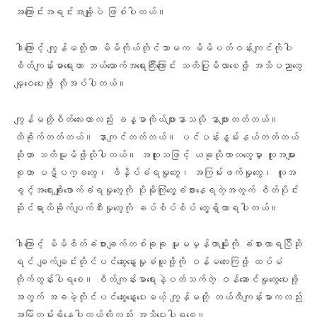
အကြောင်းအရင်းအချို့ပဲ ဖြစ်ပါတယ်။
ဒါကြောင့် ကျွန်မတို့ဟာ မိမိကိုယ်တိုင်သာမက မိမိပတ်ဝန်းကျင်ကိုပါ
စိတ်ကျန်းမာရေးဟာ ဘယ်လောက်အရေးကြီးကြောင်း သတိပြုမိလာစေဖို့ အသိပညာတွေ
မျှဝေပေးဖို့ လိုအပ်ပါတယ်။
ကျွန်မတို့စိတ်လေးဟာလည်း ခန္ဓာကိုယ်ဖျားနာသလို နာဖျားတတ်တယ်။
ထိခိုက်တတ်တယ်။ နာကျင်တတ်တယ်။ ပင်ပန်းနွမ်းနယ်တတ်တယ်
ဆိုတာ သတိမူမိဖို့လိုပါတယ်။ အထူးသဖြင့် ယခုလိုကာလတွေမှာ လူအများ
စုဟာ ပဋိပက္ခတွေ၊ ဖိနှိပ်ခံရမှုတွေ၊ အကြမ်းဖက်မှုတွေ၊ လူအ
ခွင့်အရေးချိုးဖောက်ခံရမှုတွေကို ပိုမိုကြုံတွေ့ခံစားနေရတဲ့အတွက် စိတ်ပိုင်း
ဆိုင်ရာထိခိုက်ပျက်စီးမှုတွေကို ခပ်စိပ်စိပ် တွေ့ရှိလာရပါတယ်။
ဒါကြောင့် မိမိစိတ်ခံစားချက်တစ်ခုခု မူမမှန်တာမျိုးကို ခံစားလာရပြီဆို
ရင် ချက်ချင်းတိုင်ပင်ဆွေးနွေးမှုခံယူဖို့ကို ဝန်မလေးကြဖို့ ထပ်မံ
တိုက်တွန်းပါရစေ။ စိတ်ကျန်းမာရေးနဲ့ပတ်သက်တဲ့ ဝန်ဆောင်မှုတွေပေးဖို့
အတွက် အခမဲ့တိုင်ပင်ဆွေးနွေးပေးမယ့် ကျွန်မတို့ တယ်လီကျန်းမာကလည်း
အမြဲတမ်းရှိနေပါတယ်လို့လည်း အသိပေးပါရစေ။