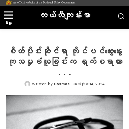
An official website of the National Unity Government
တယ်လီကျန်းမာ
မီနူး
စိတ်ပိုင်းဆိုင်ရာ တိုင်ပင်ဆွေးနွေး
ကုသမှုခံယူခြင်းက ရှက်စရာလား
. . .
အောက်တိုဘာ 14, 2024
Written by
Cosmos