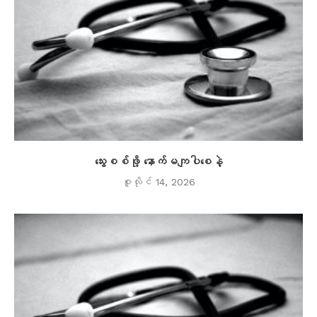
သွေးစစ်ဖို့ နောက်မကျပါစေနဲ့
ဇူလိုင် 14, 2026