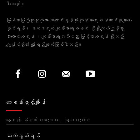
ပါသည်။
မြန်မာပြည်သူလူထုအား အကောင်းမွန်ဆုံး ကျန်းမာရေး ၀န်ဆောင်မှုများပေး
နိုင်ရန်၊ ဖက်ဒရယ် ကျန်းမာရေးစနစ် ပိုမိုကျယ်ပြန့်စွာ
အားကောင်းစေရန် ၊ ကျန်းမာရေးအသိပညာ မြင့်မားစေရန် တို့သည်
ကျွန်ုပ်တို့၏ မျှော်ရည်ချက်ဖြစ်ပါသည်။
ဆေးခန်းဖွင့်ချိန်
နေ့စဥ်: နံနက် ၀၈:၀၀ - ည ၁၀:၀၀
ဆက်သွယ်ရန်